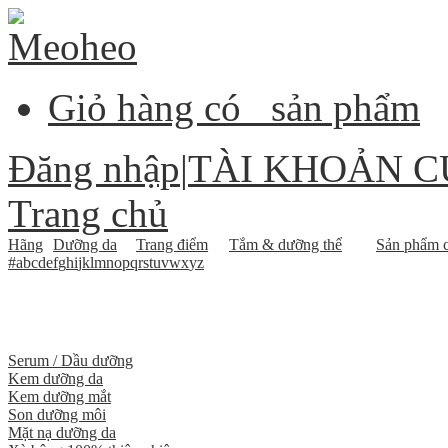
Giỏ hàng có
sản phẩm
Đăng nhập
|
TÀI KHOẢN C
Trang chủ
Hãng
Dưỡng da
Trang điểm
Tắm & dưỡng thể
Sản phẩm c
#
a
b
c
d
e
f
g
h
i
j
k
l
m
n
o
p
q
r
s
t
u
v
w
x
y
z
Serum / Dầu dưỡng
Kem dưỡng da
Kem dưỡng mắt
Son dưỡng môi
Mặt nạ dưỡng da