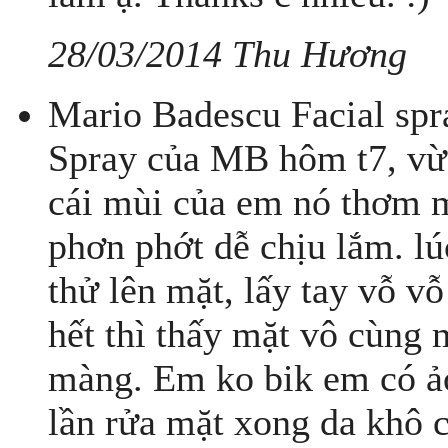
28/03/2014 Thu Hương
Mario Badescu Facial spr
Spray của MB hôm t7, vừa
cái mùi của em nó thơm 
phơn phớt dễ chịu lắm. l
thử lên mặt, lấy tay vỗ v
hết thì thấy mặt vô cùng
màng. Em ko bik em có ả
lần rửa mặt xong da khô c