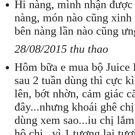
Hi nàng, mình nhận được 
nàng, món nào cũng xinh 
bên nàng lần nào cũng ưng
28/08/2015 thu thao
Hôm bữa e mua bộ Juice B
sau 2 tuần dùng thì cực k
lên, bớt nhờn, cảm giác c
đây...nhưng khoái ghê ch
dùng xem sao...iu chị lắm
hộ chị...vì 1 tương lai tươ