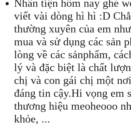
Nhân tiện hôm nay ghé w
viết vài dòng hì hì :D C
thường xuyên của em nhưn
mua và sử dụng các sản ph
lòng về các sảnphẩm, cách
lý và đặc biệt là chất l
chị và con gái chị một n
đáng tin cậy.Hi vọng em s
thương hiệu meoheooo nhé
khỏe, ...