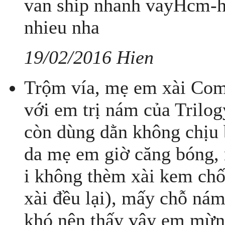
van ship nhanh vayHcm-
nhieu nha
19/02/2016 Hien
Trộm vía, mẹ em xài Com
với em trị nám của Trilog
còn dùng dằn không chịu 
da mẹ em giờ căng bóng, 
i không thèm xài kem ch
xài đều lại), mấy chỗ ná
khó nên thấy vậy em mừn