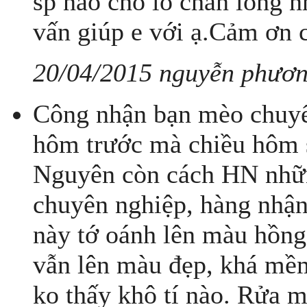
sp nào cho lỗ chân lông n
vấn giúp e với ạ.Cảm ơn c
20/04/2015 nguyễn phươn
Công nhận bạn mèo chuyển
hôm trước mà chiều hôm s
Nguyên còn cách HN nhữ
chuyên nghiệp, hàng nhận
này tớ oánh lên màu hồng
vẫn lên màu đẹp, khá mề
ko thấy khô tí nào. Rửa 