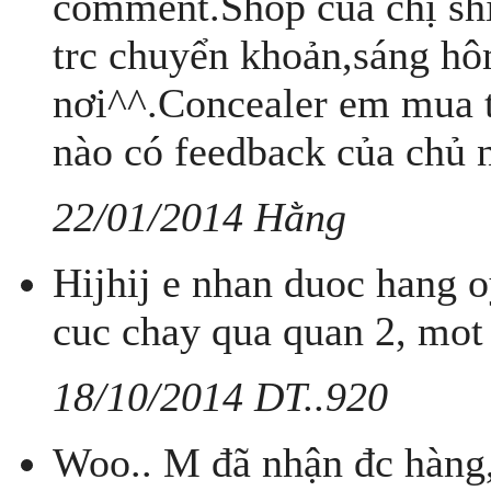
comment.Shop của chị sh
trc chuyển khoản,sáng hô
nơi^^.Concealer em mua tặ
nào có feedback của chủ 
22/01/2014 Hằng
Hijhij e nhan duoc hang 
cuc chay qua quan 2, mot e
18/10/2014 DT..920
Woo.. M đã nhận đc hàng, 