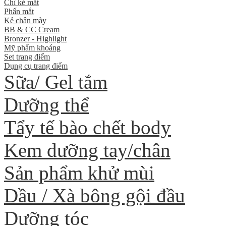
Chì kẻ mắt
Phấn mắt
Kẻ chân mày
BB & CC Cream
Bronzer - Highlight
Mỹ phẩm khoáng
Set trang điểm
Dụng cụ trang điểm
Sữa/ Gel tắm
Dưỡng thể
Tẩy tế bào chết body
Kem dưỡng tay/chân
Sản phẩm khử mùi
Dầu / Xà bông gội đầu
Dưỡng tóc