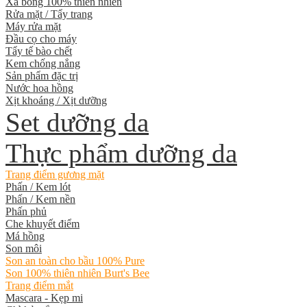
Xà bông 100% thiên nhiên
Rửa mặt / Tẩy trang
Máy rửa mặt
Đầu cọ cho máy
Tẩy tế bào chết
Kem chống nắng
Sản phẩm đặc trị
Nước hoa hồng
Xịt khoáng / Xịt dưỡng
Set dưỡng da
Thực phẩm dưỡng da
Trang điểm gương mặt
Phấn / Kem lót
Phấn / Kem nền
Phấn phủ
Che khuyết điểm
Má hồng
Son môi
Son an toàn cho bầu 100% Pure
Son 100% thiên nhiên Burt's Bee
Trang điểm mắt
Mascara - Kẹp mi