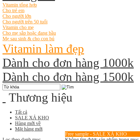
Vitamin tổng hợp
Cho trẻ em
Cho người lớn
Cho người trên 50 tuổi
Vitamin cho mẹ
Cho mẹ sắp hoặc đang bầu
Mẹ sau sinh & cho con bú
Vitamin làm đẹp
Dành cho đơn hàng 1000k
Dành cho đơn hàng 1500k
Thương hiệu
Tất cả
SALE XẢ KHO
Hàng mới về
Mặt hàng mới
Free sample - SALE XẢ KHO
Lọc theo danh mục
Không tìm được sản phẩm trong mục