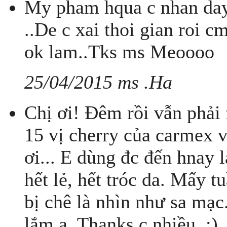
My pham hqua c nhan day 
..De c xai thoi gian roi
ok lam..Tks ms Meoooo
25/04/2015 ms .Ha
Chị ơi! Đêm rồi vẫn phải 
15 vị cherry của carmex v
ơi... E dùng đc đến hnay 
hết lẻ, hết tróc da. Mấy t
bị chê là nhìn như sa mạc
lắm ạ. Thanks c nhiều. :)