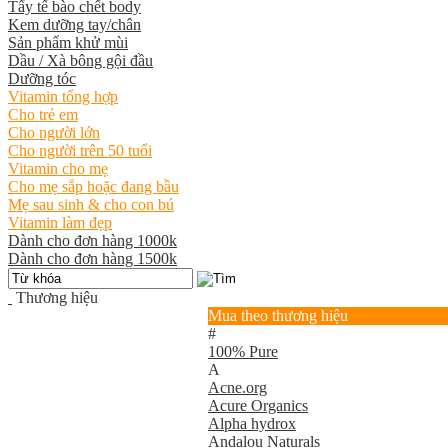
Tẩy tế bào chết body
Kem dưỡng tay/chân
Sản phẩm khử mùi
Dầu / Xà bông gội đầu
Dưỡng tóc
Vitamin tổng hợp
Cho trẻ em
Cho người lớn
Cho người trên 50 tuổi
Vitamin cho mẹ
Cho mẹ sắp hoặc đang bầu
Mẹ sau sinh & cho con bú
Vitamin làm đẹp
Dành cho đơn hàng 1000k
Dành cho đơn hàng 1500k
Thương hiệu
Mua theo thương hiệu
#
100% Pure
A
Acne.org
Acure Organics
Alpha hydrox
Andalou Naturals