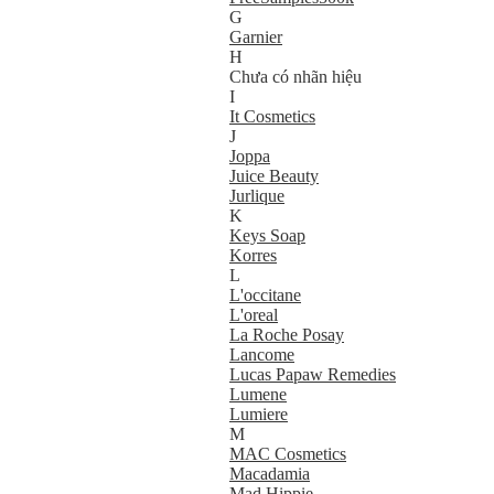
G
Garnier
H
Chưa có nhãn hiệu
I
It Cosmetics
J
Joppa
Juice Beauty
Jurlique
K
Keys Soap
Korres
L
L'occitane
L'oreal
La Roche Posay
Lancome
Lucas Papaw Remedies
Lumene
Lumiere
M
MAC Cosmetics
Macadamia
Mad Hippie