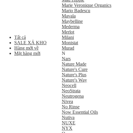
Marie Veronique Organics
Mario Badescu
Mavala
Maybelline
Mederma
Merlot
Tất cả
Milani
SALE XẢ KHO
Monistat
Hàng mới về
Murad
Mặt hàng mới
N
Nars
Nature Made
Nature's Cure
Nature's Plus
Nature's Way
Neocell
NeoStrata
Neutrogena
Nivea
No Rinse
Now Essential Oils
Nutiva
NUXE
NYX