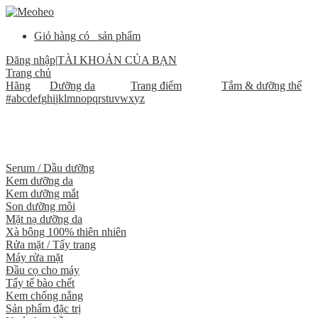
Giỏ hàng có
sản phẩm
Đăng nhập
|
TÀI KHOẢN CỦA BẠN
Trang chủ
Hãng
Dưỡng da
Trang điểm
Tắm & dưỡng thể
#
a
b
c
d
e
f
g
h
i
j
k
l
m
n
o
p
q
r
s
t
u
v
w
x
y
z
Serum / Dầu dưỡng
Kem dưỡng da
Kem dưỡng mắt
Son dưỡng môi
Mặt nạ dưỡng da
Xà bông 100% thiên nhiên
Rửa mặt / Tẩy trang
Máy rửa mặt
Đầu cọ cho máy
Tẩy tế bào chết
Kem chống nắng
Sản phẩm đặc trị