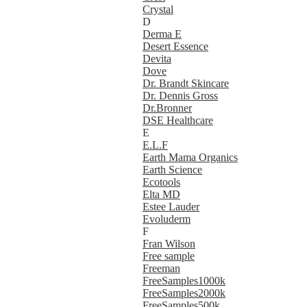
Crystal
D
Derma E
Desert Essence
Devita
Dove
Dr. Brandt Skincare
Dr. Dennis Gross
Dr.Bronner
DSE Healthcare
E
E.L.F
Earth Mama Organics
Earth Science
Ecotools
Elta MD
Estee Lauder
Evoluderm
F
Fran Wilson
Free sample
Freeman
FreeSamples1000k
FreeSamples2000k
FreeSamples500k