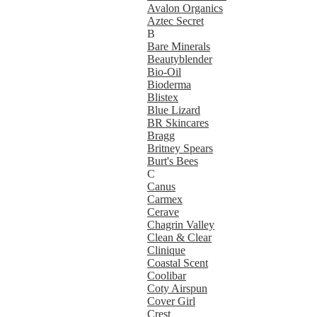
Avalon Organics
Aztec Secret
B
Bare Minerals
Beautyblender
Bio-Oil
Bioderma
Blistex
Blue Lizard
BR Skincares
Bragg
Britney Spears
Burt's Bees
C
Canus
Carmex
Cerave
Chagrin Valley
Clean & Clear
Clinique
Coastal Scent
Coolibar
Coty Airspun
Cover Girl
Crest