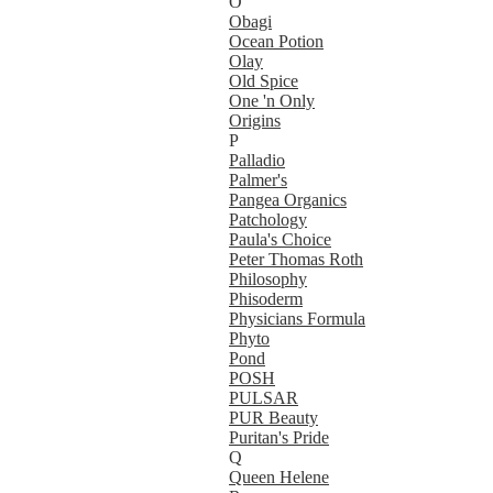
O
Obagi
Ocean Potion
Olay
Old Spice
One 'n Only
Origins
P
Palladio
Palmer's
Pangea Organics
Patchology
Paula's Choice
Peter Thomas Roth
Philosophy
Phisoderm
Physicians Formula
Phyto
Pond
POSH
PULSAR
PUR Beauty
Puritan's Pride
Q
Queen Helene