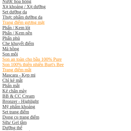
Nước hoa hồng
Xịt khoáng / Xịt dưỡng
Set dưỡng da
Thực phẩm dưỡng da
Trang điểm gương mặt
Phấn / Kem lót
Phấn / Kem nền
Phấn phủ
Che khuyết điểm
Má hồng
Son môi
Son an toàn cho bầu 100% Pure
Son 100% thiên nhiên Burt's Bee
Trang điểm mắt
Mascara - Kẹp mi
Chì kẻ mắt
Phấn mắt
Kẻ chân mày
BB & CC Cream
Bronzer - Highlight
Mỹ phẩm khoáng
Set trang điểm
Dụng cụ trang điểm
Sữa/ Gel tắm
Dưỡng thể