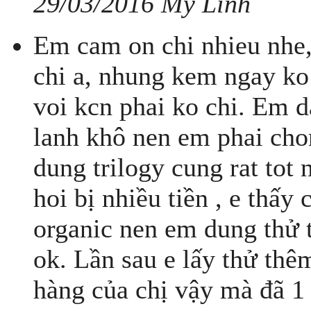
29/03/2016 My Linh
Em cam on chi nhieu nhe,
chi a, nhung kem ngay ko
voi kcn phai ko chi. Em 
lanh khô nen em phai chon
dung trilogy cung rat tot 
hoi bị nhiều tiền , e thấy 
organic nen em dung thử 
ok. Lần sau e lấy thử thê
hàng của chị vậy mà đã 1