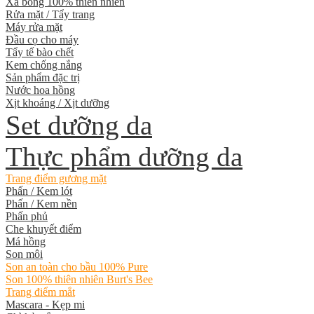
Xà bông 100% thiên nhiên
Rửa mặt / Tẩy trang
Máy rửa mặt
Đầu cọ cho máy
Tẩy tế bào chết
Kem chống nắng
Sản phẩm đặc trị
Nước hoa hồng
Xịt khoáng / Xịt dưỡng
Set dưỡng da
Thực phẩm dưỡng da
Trang điểm gương mặt
Phấn / Kem lót
Phấn / Kem nền
Phấn phủ
Che khuyết điểm
Má hồng
Son môi
Son an toàn cho bầu 100% Pure
Son 100% thiên nhiên Burt's Bee
Trang điểm mắt
Mascara - Kẹp mi