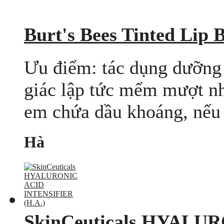
Burt's Bees Tinted Lip 
Ưu điểm: tác dụng dưỡng 
giác lập tức mểm mượt n
em chứa dầu khoáng, nếu 
Hà
SkinCeuticals HYALU