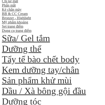
Chì kẻ mắt
Phấn mắt
Kẻ chân mày
BB & CC Cream
Bronzer - Highlight
Mỹ phẩm khoáng
Set trang điểm
Dụng cụ trang điểm
Sữa/ Gel tắm
Dưỡng thể
Tẩy tế bào chết body
Kem dưỡng tay/chân
Sản phẩm khử mùi
Dầu / Xà bông gội đầu
Dưỡng tóc