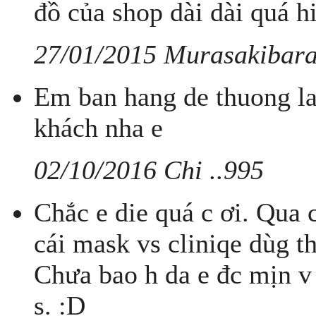
đồ của shop dài dài quá h
27/01/2015 Murasakibar
Em ban hang de thuong l
khách nha e
02/10/2016 Chi ..995
Chắc e die quá c ơi. Qua 
cái mask vs cliniqe dùg t
Chưa bao h da e đc mịn v 
s. :D