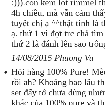
:))).còn kem lót rimmel t
4h chiều, mà vẫn cảm thấy
tuyệt chị ạ ^^thật tình l
ạ. thứ 1 vì đợt trc chả tìm
thứ 2 là đánh lên sao trôn
14/08/2015 Phuong Vu
Hỏi hàng 100% Pure! Mèo
rồi ah? Khoảng bao lâu thì
set đấy tớ chưa dùng như
khác của 100% pure và thấ