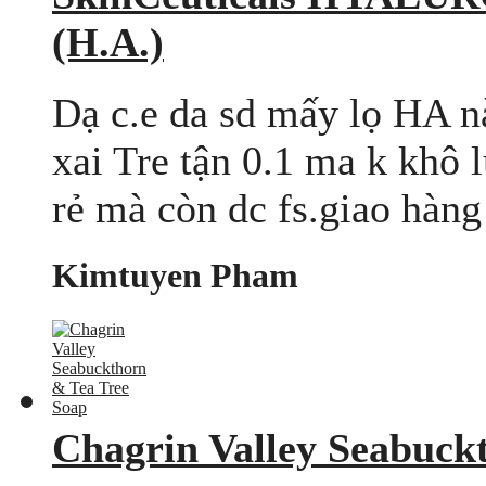
(H.A.)
Dạ c.e da sd mấy lọ HA nà
xai Tre tận 0.1 ma k khô l
rẻ mà còn dc fs.giao hàng
Kimtuyen Pham
Chagrin Valley Seabuck