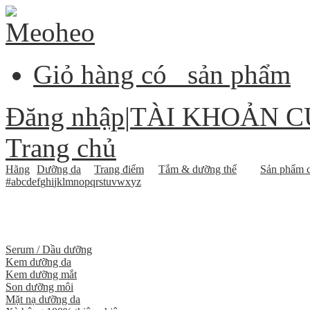
Giỏ hàng có
sản phẩm
Đăng nhập
|
TÀI KHOẢN C
Trang chủ
Hãng
Dưỡng da
Trang điểm
Tắm & dưỡng thể
Sản phẩm c
#
a
b
c
d
e
f
g
h
i
j
k
l
m
n
o
p
q
r
s
t
u
v
w
x
y
z
Serum / Dầu dưỡng
Kem dưỡng da
Kem dưỡng mắt
Son dưỡng môi
Mặt nạ dưỡng da