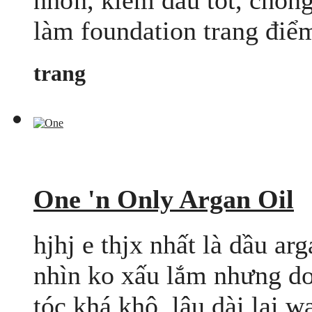
nhờn, kiềm dầu tốt, chống
làm foundation trang điểm 
trang
One 'n Only Argan Oil
hjhj e thjx nhất là dầu arg
nhìn ko xấu lắm nhưng do
tóc khá khô, lâu dài lại wa