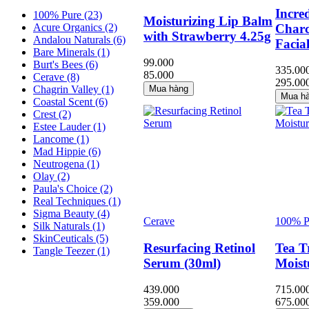
Incre
100% Pure
(23)
Moisturizing Lip Balm
Char
Acure Organics
(2)
with Strawberry 4.25g
Andalou Naturals
(6)
Facia
Bare Minerals
(1)
99.000
Burt's Bees
(6)
335.00
85.000
Cerave
(8)
295.00
Chagrin Valley
(1)
Mua hàng
Mua h
Coastal Scent
(6)
Crest
(2)
Estee Lauder
(1)
Lancome
(1)
Mad Hippie
(6)
Neutrogena
(1)
Olay
(2)
Paula's Choice
(2)
Real Techniques
(1)
Sigma Beauty
(4)
Cerave
100% P
Silk Naturals
(1)
SkinCeuticals
(5)
Resurfacing Retinol
Tea T
Tangle Teezer
(1)
Serum (30ml)
Moistu
439.000
715.00
359.000
675.00