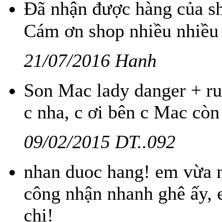
Đã nhận được hàng của sh
Cám ơn shop nhiều nhiều
21/07/2016 Hanh
Son Mac lady danger + ru
c nha, c ơi bên c Mac cò
09/02/2015 DT..092
nhan duoc hang! em vừa n
công nhận nhanh ghê ấy, 
chị!