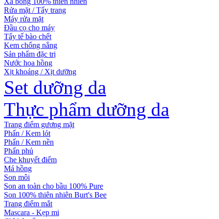
Xà bông 100% thiên nhiên
Rửa mặt / Tẩy trang
Máy rửa mặt
Đầu cọ cho máy
Tẩy tế bào chết
Kem chống nắng
Sản phẩm đặc trị
Nước hoa hồng
Xịt khoáng / Xịt dưỡng
Set dưỡng da
Thực phẩm dưỡng da
Trang điểm gương mặt
Phấn / Kem lót
Phấn / Kem nền
Phấn phủ
Che khuyết điểm
Má hồng
Son môi
Son an toàn cho bầu 100% Pure
Son 100% thiên nhiên Burt's Bee
Trang điểm mắt
Mascara - Kẹp mi