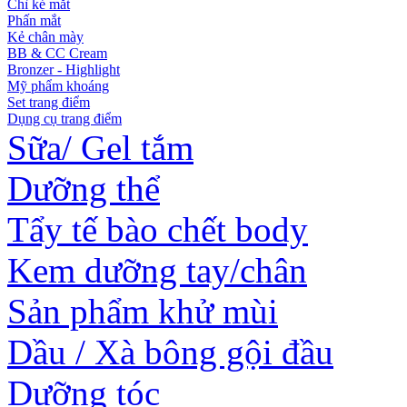
Chì kẻ mắt
Phấn mắt
Kẻ chân mày
BB & CC Cream
Bronzer - Highlight
Mỹ phẩm khoáng
Set trang điểm
Dụng cụ trang điểm
Sữa/ Gel tắm
Dưỡng thể
Tẩy tế bào chết body
Kem dưỡng tay/chân
Sản phẩm khử mùi
Dầu / Xà bông gội đầu
Dưỡng tóc