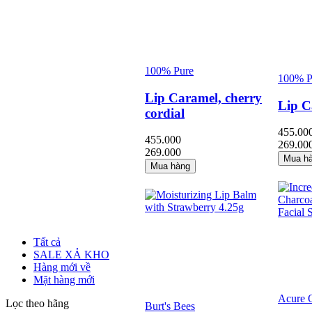
100% Pure
100% P
Lip Caramel, cherry
Lip C
cordial
455.00
455.000
269.00
269.000
Mua h
Mua hàng
Tất cả
SALE XẢ KHO
Hàng mới về
Mặt hàng mới
Acure 
Lọc theo hãng
Burt's Bees