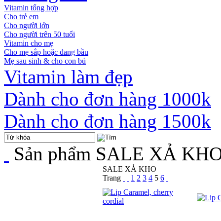
Vitamin tổng hợp
Cho trẻ em
Cho người lớn
Cho người trên 50 tuổi
Vitamin cho mẹ
Cho mẹ sắp hoặc đang bầu
Mẹ sau sinh & cho con bú
Vitamin làm đẹp
Dành cho đơn hàng 1000k
Dành cho đơn hàng 1500k
Sản phẩm
SALE XẢ KH
SALE XẢ KHO
Trang
1
2
3
4
5
6