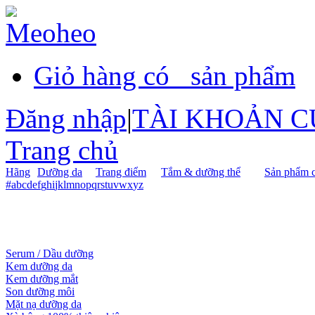
Giỏ hàng có
sản phẩm
Đăng nhập
|
TÀI KHOẢN C
Trang chủ
Hãng
Dưỡng da
Trang điểm
Tắm & dưỡng thể
Sản phẩm c
#
a
b
c
d
e
f
g
h
i
j
k
l
m
n
o
p
q
r
s
t
u
v
w
x
y
z
Serum / Dầu dưỡng
Kem dưỡng da
Kem dưỡng mắt
Son dưỡng môi
Mặt nạ dưỡng da