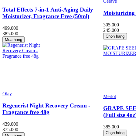
Cerave
Total Effects 7-in-1 Anti-Aging Daily
Moisturizing
Moisturizer, Fragrance Free (50ml)
305.000
499.000
245.000
385.000
Chọn hàng
Mua hàng
Olay
Merlot
Regenerist Night Recovery Cream -
GRAPE SEE
Fragrance free 48g
(Full size 4oz
439.000
385.000
375.000
Chọn hàng
Mua hàng