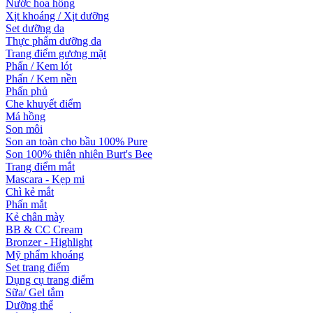
Nước hoa hồng
Xịt khoáng / Xịt dưỡng
Set dưỡng da
Thực phẩm dưỡng da
Trang điểm gương mặt
Phấn / Kem lót
Phấn / Kem nền
Phấn phủ
Che khuyết điểm
Má hồng
Son môi
Son an toàn cho bầu 100% Pure
Son 100% thiên nhiên Burt's Bee
Trang điểm mắt
Mascara - Kẹp mi
Chì kẻ mắt
Phấn mắt
Kẻ chân mày
BB & CC Cream
Bronzer - Highlight
Mỹ phẩm khoáng
Set trang điểm
Dụng cụ trang điểm
Sữa/ Gel tắm
Dưỡng thể