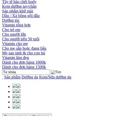
Tẩy tế bào chết body
Kem dưỡng tay/chân
Sản phẩm khử mùi
Dầu / Xà bông gội đầu
Dưỡng tóc
Vitamin tổng hợp
Cho trẻ em
Cho người lớn
Cho người trên 50 tuổi
Vitamin cho mẹ
Cho mẹ sắp hoặc đang bầu
Mẹ sau sinh & cho con bú
Vitamin làm đẹp
Dành cho đơn hàng 1000k
Dành cho đơn hàng 1500k
Sản phẩm
Dưỡng da
Kem/Sữa dưỡng da