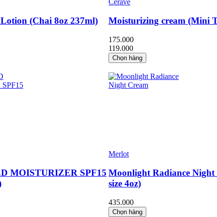
Cerave
 Lotion (Chai 8oz 237ml)
Moisturizing cream (Mini 
175.000
119.000
Chọn hàng
Merlot
D MOISTURIZER SPF15
Moonlight Radiance Night
)
size 4oz)
435.000
Chọn hàng