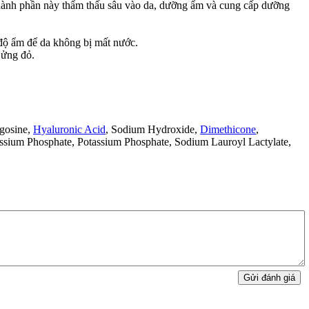
thành phần này thẩm thấu sâu vào da, dưỡng ẩm và cung cấp dưỡng
rì độ ẩm để da không bị mất nước.
ị ửng đỏ.
ngosine,
Hyaluronic Acid
, Sodium Hydroxide,
Dimethicone
,
ssium Phosphate, Potassium Phosphate, Sodium Lauroyl Lactylate,
Gửi đánh giá