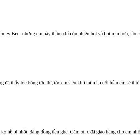
oney Beer nhưng em này thậm chí còn nhiều bọt và bọt mịn hơn, lâu ch
g đã thấy tóc bóng tức thì, tóc em siêu khô luôn í, cuối tuần em sẽ thử 
ko hề bị nhớt, đáng đồng tiền ghê. Cảm ơn c đã giao hàng cho em nhiều 