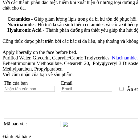
Với các thành phần đặc biệt, hiếm khi xuất hiện ở những loại dưỡn
chất cho da.
Ceramides
- Giúp giảm lượng lipis trong da bị hư tổn để phục hồ
Niacinamide
- Hỗ trợ da sản sinh thêm ceramides và các axit béo
Hyaluronic Acid
- Thành phần dưỡng ẩm thiết yếu giúp thu hút đ
Công thức được phát triển bởi các bác sĩ da liễu, nhẹ thoáng và không
Apply liberally on the face before bed.
Purified Water, Glycerin, Caprylic/Capric Triglycerides,
Niacinamide
Behentrimonium Methosulfate, Ceteareth-20, Polyglyceryl-3 Diisos
Methylparaben, Propylparaben
Viết cảm nhận của bạn về sản phẩm:
Tên của bạn
Email
Ẩn ema
Mã bảo vệ :
Đánh giá hàng