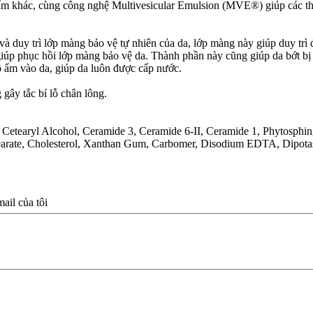
g ẩm khác, cùng công nghệ Multivesicular Emulsion (MVE®) giúp các 
i và duy trì lớp màng bảo vệ tự nhiên của da, lớp màng này giúp duy t
 giúp phục hồi lớp màng bảo vệ da. Thành phần này cũng giúp da bớt b
ộ ẩm vào da, giúp da luôn được cấp nước.
 gây tắc bí lỗ chân lông.
, Cetearyl Alcohol, Ceramide 3, Ceramide 6-II, Ceramide 1, Phytosphi
tearate, Cholesterol, Xanthan Gum, Carbomer, Disodium EDTA, Dipota
il của tôi