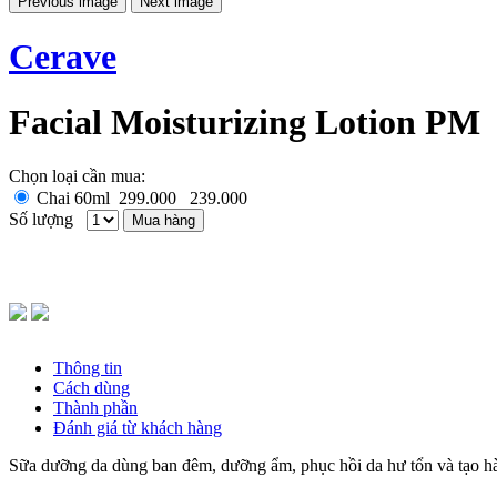
Previous image
Next image
Cerave
Facial Moisturizing Lotion PM
Chọn loại cần mua:
Chai 60ml
299.000
239.000
Số lượng
Mua hàng
Thông tin
Cách dùng
Thành phần
Đánh giá từ khách hàng
Sữa dưỡng da dùng ban đêm, dưỡng ẩm, phục hồi da hư tổn và tạo hàng