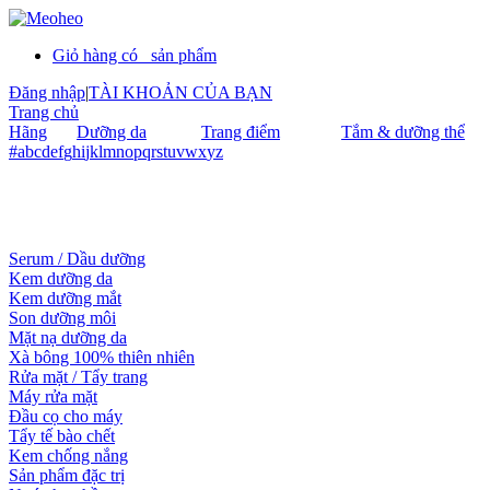
Giỏ hàng có
sản phẩm
Đăng nhập
|
TÀI KHOẢN CỦA BẠN
Trang chủ
Hãng
Dưỡng da
Trang điểm
Tắm & dưỡng thể
#
a
b
c
d
e
f
g
h
i
j
k
l
m
n
o
p
q
r
s
t
u
v
w
x
y
z
Serum / Dầu dưỡng
Kem dưỡng da
Kem dưỡng mắt
Son dưỡng môi
Mặt nạ dưỡng da
Xà bông 100% thiên nhiên
Rửa mặt / Tẩy trang
Máy rửa mặt
Đầu cọ cho máy
Tẩy tế bào chết
Kem chống nắng
Sản phẩm đặc trị