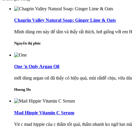
Chagrin Valley Natural Soap: Ginger Lime & Oats
Mình dùng em này để tắm và thấy rất thích, hơi giống với em H
Nguyễn thị phúc
One 'n Only Argan Oil
mới dùng argan oil đã thấy có hiệu quả, mùi rấtđễ chịu, vừa dùn
Huong Do
Mad Hippie Vitamin C Serum
Vit c mad hippie của c thấm tốt quá, thấm nhanh ko ngờ lun mà 