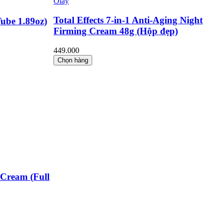
Olay
Total Effects 7-in-1 Anti-Aging Night
Tube 1.89oz)
Firming Cream 48g (Hộp đẹp)
449.000
Chọn hàng
 Cream (Full