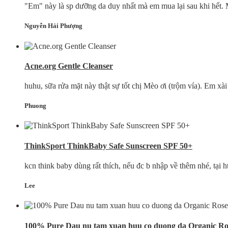
"Em" này là sp dưỡng da duy nhất mà em mua lại sau khi hết. M
Nguyễn Hải Phượng
Acne.org Gentle Cleanser
huhu, sữa rửa mặt này thật sự tốt chị Mèo ơi (trộm vía). Em xài
Phuong
ThinkSport ThinkBaby Safe Sunscreen SPF 50+
kcn think baby dùng rất thích, nếu đc b nhập về thêm nhé, tại h
Lee
100% Pure Dau nu tam xuan huu co duong da Organic Ros