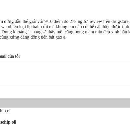
m đứng đầu thế giới với 9/10 điểm do 278 người review trên drugstore, 
ử wa nhìêu loại lip balm rồi mà không em nào có thể cải thiện được tìn
g. Dùng khoảng 1 tháng sẽ thấy môi căng bóng mềm mịn đẹp xinh hẳn k
 cùng xứng đáng đồng tiền bát gạo ạ.
il của tôi
ehip oil