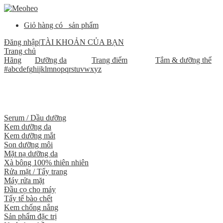
Giỏ hàng có
sản phẩm
Đăng nhập
|
TÀI KHOẢN CỦA BẠN
Trang chủ
Hãng
Dưỡng da
Trang điểm
Tắm & dưỡng thể
#
a
b
c
d
e
f
g
h
i
j
k
l
m
n
o
p
q
r
s
t
u
v
w
x
y
z
Serum / Dầu dưỡng
Kem dưỡng da
Kem dưỡng mắt
Son dưỡng môi
Mặt nạ dưỡng da
Xà bông 100% thiên nhiên
Rửa mặt / Tẩy trang
Máy rửa mặt
Đầu cọ cho máy
Tẩy tế bào chết
Kem chống nắng
Sản phẩm đặc trị