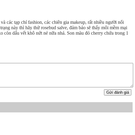
và các tạp chí fashion, các chiên gia makeup, rất nhiều người nổi
h trạng này thì hãy thử rosebud salve, đảm bảo sẽ thấy môi mềm mại
o còn dấu vết khô nứt nẻ nữa nhá. Son màu đỏ cherry chứa trong 1
Gửi đánh giá