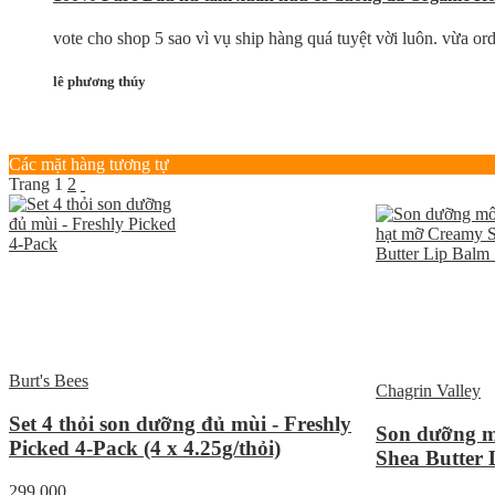
vote cho shop 5 sao vì vụ ship hàng quá tuyệt vời luôn. vừa o
lê phương thúy
Các mặt hàng tương tự
Trang
1
2
Burt's Bees
Chagrin Valley
Set 4 thỏi son dưỡng đủ mùi - Freshly
Son dưỡng m
Picked 4-Pack (4 x 4.25g/thỏi)
Shea Butter 
299.000