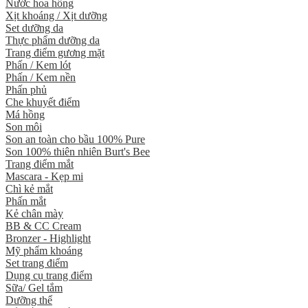
Nước hoa hồng
Xịt khoáng / Xịt dưỡng
Set dưỡng da
Thực phẩm dưỡng da
Trang điểm gương mặt
Phấn / Kem lót
Phấn / Kem nền
Phấn phủ
Che khuyết điểm
Má hồng
Son môi
Son an toàn cho bầu 100% Pure
Son 100% thiên nhiên Burt's Bee
Trang điểm mắt
Mascara - Kẹp mi
Chì kẻ mắt
Phấn mắt
Kẻ chân mày
BB & CC Cream
Bronzer - Highlight
Mỹ phẩm khoáng
Set trang điểm
Dụng cụ trang điểm
Sữa/ Gel tắm
Dưỡng thể