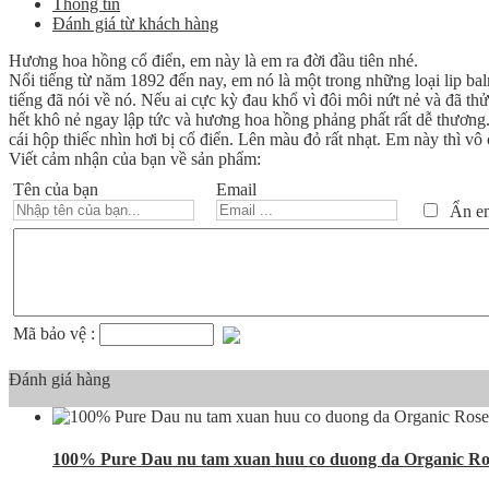
Thông tin
Đánh giá từ khách hàng
Hương hoa hồng cổ điển, em này là em ra đời đầu tiên nhé.
Nổi tiếng từ năm 1892 đến nay, em nó là một trong những loại lip bal
tiếng đã nói về nó. Nếu ai cực kỳ đau khổ vì đôi môi nứt nẻ và đã th
hết khô nẻ ngay lập tức và hương hoa hồng phảng phất rất dễ thươn
cái hộp thiếc nhìn hơi bị cổ điển. Lên màu đỏ rất nhạt. Em này thì vô
Viết cảm nhận của bạn về sản phẩm:
Tên của bạn
Email
Ẩn ema
Mã bảo vệ :
Đánh giá hàng
100% Pure Dau nu tam xuan huu co duong da Organic Ros