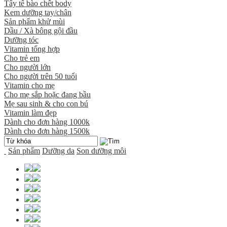
Tẩy tế bào chết body
Kem dưỡng tay/chân
Sản phẩm khử mùi
Dầu / Xà bông gội đầu
Dưỡng tóc
Vitamin tổng hợp
Cho trẻ em
Cho người lớn
Cho người trên 50 tuổi
Vitamin cho mẹ
Cho mẹ sắp hoặc đang bầu
Mẹ sau sinh & cho con bú
Vitamin làm đẹp
Dành cho đơn hàng 1000k
Dành cho đơn hàng 1500k
Sản phẩm
Dưỡng da
Son dưỡng môi