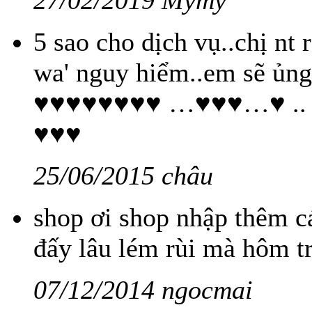
27/02/2019 Mymy
5 sao cho dịch vụ..chị nt 
wa' nguy hiểm..em sẽ ủ
♥♥♥♥♥♥♥♥ …♥♥♥…♥ .
♥♥♥
25/06/2015 châu
shop ơi shop nhập thêm cá
đấy lâu lém rùi mà hôm tr
07/12/2014 ngocmai