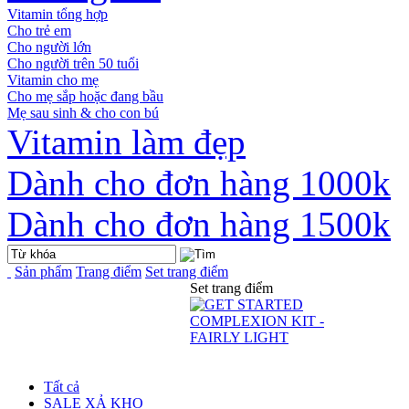
Vitamin tổng hợp
Cho trẻ em
Cho người lớn
Cho người trên 50 tuổi
Vitamin cho mẹ
Cho mẹ sắp hoặc đang bầu
Mẹ sau sinh & cho con bú
Vitamin làm đẹp
Dành cho đơn hàng 1000k
Dành cho đơn hàng 1500k
Sản phẩm
Trang điểm
Set trang điểm
Set trang điểm
Tất cả
SALE XẢ KHO