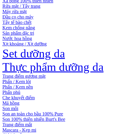
Xà bông 100% thiên nhiên
Rửa mặt / Tẩy trang
Máy rửa mặt
Đầu cọ cho máy
Tẩy tế bào chết
Kem chống nắng
Sản phẩm đặc trị
Nước hoa hồng
Xịt khoáng / Xịt dưỡng
Set dưỡng da
Thực phẩm dưỡng da
Trang điểm gương mặt
Phấn / Kem lót
Phấn / Kem nền
Phấn phủ
Che khuyết điểm
Má hồng
Son môi
Son an toàn cho bầu 100% Pure
Son 100% thiên nhiên Burt's Bee
Trang điểm mắt
Mascara - Kẹp mi