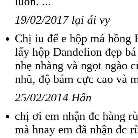
luôn. ...
19/02/2017 lại ái vy
Chị iu để e hộp má hồng 
lấy hộp Dandelion đẹp bá
nhẹ nhàng và ngọt ngào củ
nhũ, độ bám cực cao và mị
25/02/2014 Hân
chị ơi em nhận đc hàng rù
mà hnay em đã nhận đc rù