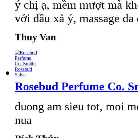
ý chị ạ, mềm mượt mà khô
với dầu xả ý, massage da 
Thuy Van
Rosebud Perfume Co. S
duong am sieu tot, moi m
nua