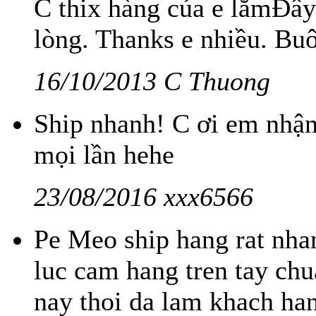
C thix hàng của e lắmĐây 
lòng. Thanks e nhiều. Bu
16/10/2013 C Thuong
Ship nhanh! C ơi em nhận 
mọi lần hehe
23/08/2016 xxx6566
Pe Meo ship hang rat nha
luc cam hang tren tay ch
nay thoi da lam khach han