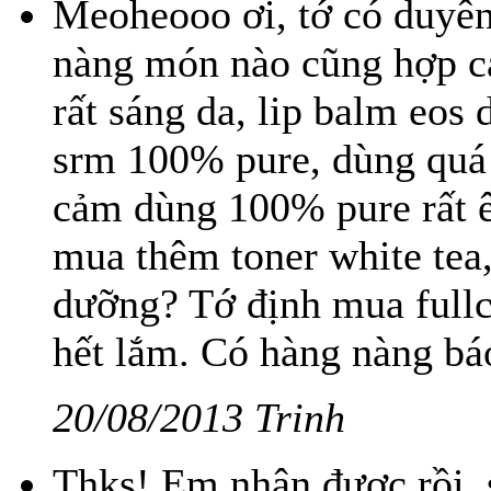
Meoheooo ơi, tớ có duyên
nàng món nào cũng hợp c
rất sáng da, lip balm eos
srm 100% pure, dùng quá
cảm dùng 100% pure rất ê
mua thêm toner white tea
dưỡng? Tớ định mua full
hết lắm. Có hàng nàng báo
20/08/2013 Trinh
Thks! Em nhận được rồi, 