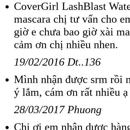
CoverGirl LashBlast Wate
mascara chị tư vấn cho e
giờ e chưa bao giờ xài m
cảm ơn chị nhiều nhen.
19/02/2016 Dt..136
Mình nhận được srm rồi n
ý lắm, cám ơn rất nhiều ạ
28/03/2017 Phuong
Chị ơi em nhận dược hàng 