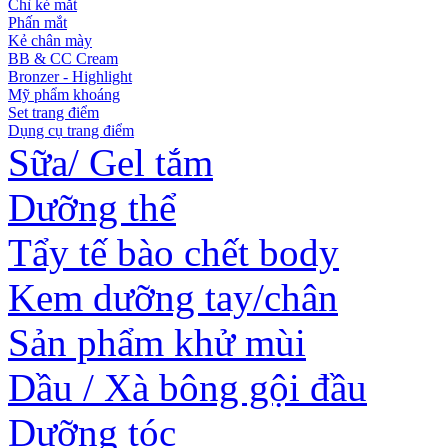
Chì kẻ mắt
Phấn mắt
Kẻ chân mày
BB & CC Cream
Bronzer - Highlight
Mỹ phẩm khoáng
Set trang điểm
Dụng cụ trang điểm
Sữa/ Gel tắm
Dưỡng thể
Tẩy tế bào chết body
Kem dưỡng tay/chân
Sản phẩm khử mùi
Dầu / Xà bông gội đầu
Dưỡng tóc