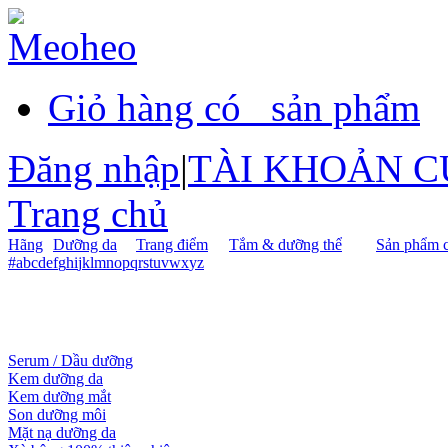
Giỏ hàng có
sản phẩm
Đăng nhập
|
TÀI KHOẢN C
Trang chủ
Hãng
Dưỡng da
Trang điểm
Tắm & dưỡng thể
Sản phẩm c
#
a
b
c
d
e
f
g
h
i
j
k
l
m
n
o
p
q
r
s
t
u
v
w
x
y
z
Serum / Dầu dưỡng
Kem dưỡng da
Kem dưỡng mắt
Son dưỡng môi
Mặt nạ dưỡng da