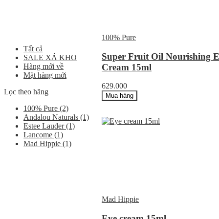
100% Pure
Tất cả
Super Fruit Oil Nourishing 
SALE XẢ KHO
Cream 15ml
Hàng mới về
Mặt hàng mới
629.000
Lọc theo hãng
Mua hàng
100% Pure
(2)
Andalou Naturals
(1)
Estee Lauder
(1)
Lancome
(1)
Mad Hippie
(1)
Mad Hippie
Eye cream 15ml