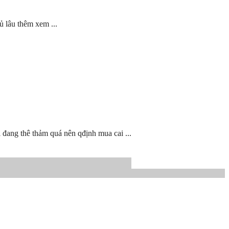
ủ lâu thêm xem ...
i đang thê thảm quá nên qđịnh mua cai ...