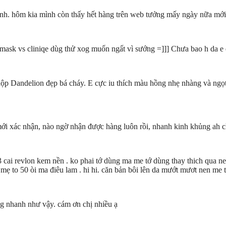
anh. hôm kia mình còn thấy hết hàng trên web tưởng mấy ngày nữa mới
mask vs cliniqe dùg thử xog muốn ngất vì sướng =]]] Chưa bao h da e đ
ộp Dandelion đẹp bá cháy. E cực iu thích màu hồng nhẹ nhàng và ngọt
mới xác nhận, nào ngờ nhận được hàng luôn rồi, nhanh kinh khủng ah c
thu 3 cai revlon kem nền . ko phai tớ dùng ma me tớ dùng thay thich qua 
 mẹ to 50 òi ma điêu lam . hi hi. căn bản bôi lên da mướt mươt nen me 
ng nhanh như vậy. cám ơn chị nhiều ạ