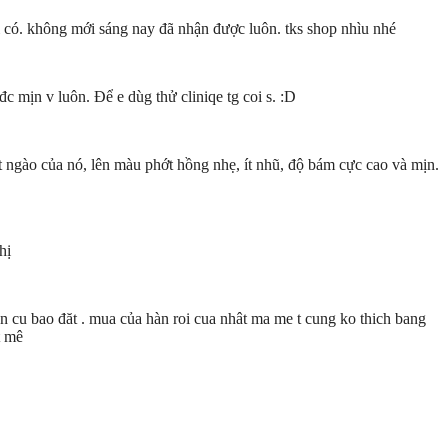
 có. không mới sáng nay đã nhận được luôn. tks shop nhìu nhé
c mịn v luôn. Để e dùg thử cliniqe tg coi s. :D
 ngào của nó, lên màu phớt hồng nhẹ, ít nhũ, độ bám cực cao và mịn.
hị
nen cu bao đăt . mua của hàn roi cua nhât ma me t cung ko thich bang
t mê