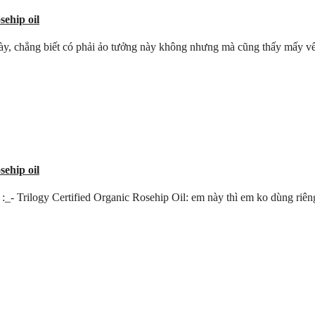
ehip oil
 này, chẳng biết có phải ảo tưởng này không nhưng mà cũng thấy mấy vế
ehip oil
ị :_- Trilogy Certified Organic Rosehip Oil: em này thì em ko dùng riêng