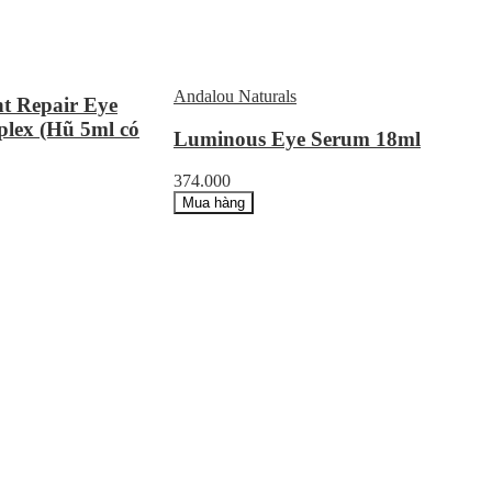
Andalou Naturals
t Repair Eye
lex (Hũ 5ml có
Luminous Eye Serum 18ml
374.000
Mua hàng