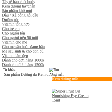
Tẩy tế bào chết body
Kem dưỡng tay/chân
Sản phẩm khử mùi
Dầu / Xà bông gội đầu
Dưỡng tóc
Vitamin tổng hợp
Cho trẻ em
Cho người lớn
Cho người trên 50 tuổi
Vitamin cho mẹ
Cho mẹ sắp hoặc đang bầu
Mẹ sau sinh & cho con bú
Vitamin làm đẹp
Dành cho đơn hàng 1000k
Dành cho đơn hàng 1500k
Sản phẩm
Dưỡng da
Kem dưỡng mắt
Kem dưỡng mắt