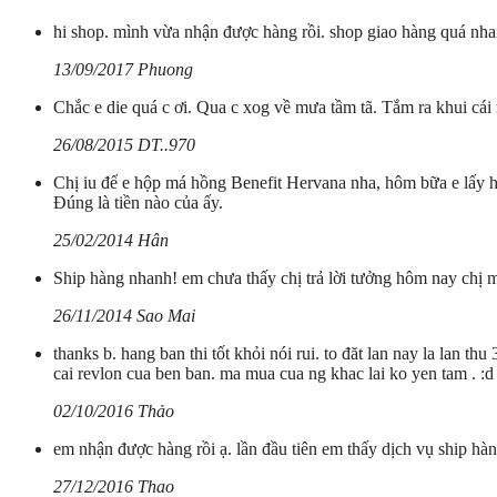
hi shop. mình vừa nhận được hàng rồi. shop giao hàng quá nh
13/09/2017 Phuong
Chắc e die quá c ơi. Qua c xog về mưa tầm tã. Tắm ra khui cái 
26/08/2015 DT..970
Chị iu để e hộp má hồng Benefit Hervana nha, hôm bữa e lấy h
Đúng là tiền nào của ấy.
25/02/2014 Hân
Ship hàng nhanh! em chưa thấy chị trả lời tưởng hôm nay chị 
26/11/2014 Sao Mai
thanks b. hang ban thi tốt khỏi nói rui. to đăt lan nay la lan 
cai revlon cua ben ban. ma mua cua ng khac lai ko yen tam . :d
02/10/2016 Thảo
em nhận được hàng rồi ạ. lần đầu tiên em thấy dịch vụ ship hà
27/12/2016 Thao