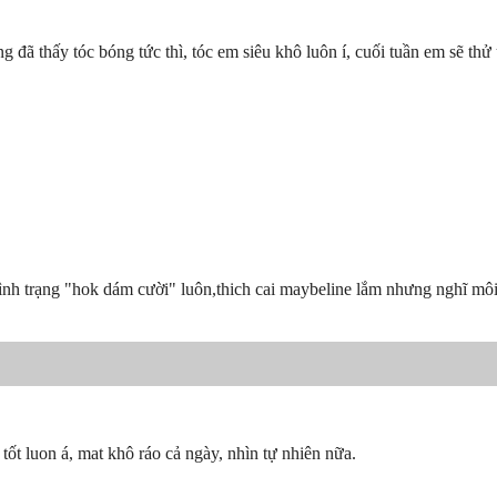
g đã thấy tóc bóng tức thì, tóc em siêu khô luôn í, cuối tuần em sẽ thử 
 tình trạng "hok dám cười" luôn,thich cai maybeline lắm nhưng nghĩ mô
ốt luon á, mat khô ráo cả ngày, nhìn tự nhiên nữa.