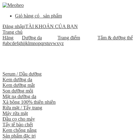
Giỏ hàng có
sản phẩm
Đăng nhập
|
TÀI KHOẢN CỦA BẠN
Trang chủ
Hãng
Dưỡng da
Trang điểm
Tắm & dưỡng thể
#
a
b
c
d
e
f
g
h
i
j
k
l
m
n
o
p
q
r
s
t
u
v
w
x
y
z
Serum / Dầu dưỡng
Kem dưỡng da
Kem dưỡng mắt
Son dưỡng môi
Mặt nạ dưỡng da
Xà bông 100% thiên nhiên
Rửa mặt / Tẩy trang
Máy rửa mặt
Đầu cọ cho máy
Tẩy tế bào chết
Kem chống nắng
Sản phẩm đặc trị