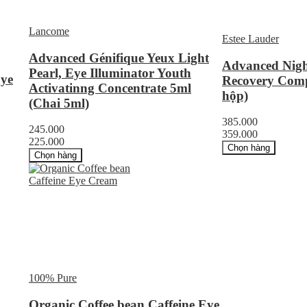
Lancome
Estee Lauder
Advanced Génifique Yeux Light
Advanced Nigh
Pearl, Eye Illuminator Youth
Eye
Recovery Comp
Activatinng Concentrate 5ml
hộp)
(Chai 5ml)
385.000
245.000
359.000
225.000
Chọn hàng
Chọn hàng
100% Pure
Organic Coffee bean Caffeine Eye