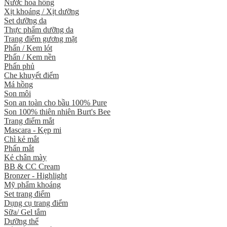
Nước hoa hồng
Xịt khoáng / Xịt dưỡng
Set dưỡng da
Thực phẩm dưỡng da
Trang điểm gương mặt
Phấn / Kem lót
Phấn / Kem nền
Phấn phủ
Che khuyết điểm
Má hồng
Son môi
Son an toàn cho bầu 100% Pure
Son 100% thiên nhiên Burt's Bee
Trang điểm mắt
Mascara - Kẹp mi
Chì kẻ mắt
Phấn mắt
Kẻ chân mày
BB & CC Cream
Bronzer - Highlight
Mỹ phẩm khoáng
Set trang điểm
Dụng cụ trang điểm
Sữa/ Gel tắm
Dưỡng thể