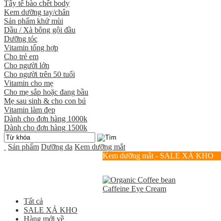
Tẩy tế bào chết body
Kem dưỡng tay/chân
Sản phẩm khử mùi
Dầu / Xà bông gội đầu
Dưỡng tóc
Vitamin tổng hợp
Cho trẻ em
Cho người lớn
Cho người trên 50 tuổi
Vitamin cho mẹ
Cho mẹ sắp hoặc đang bầu
Mẹ sau sinh & cho con bú
Vitamin làm đẹp
Dành cho đơn hàng 1000k
Dành cho đơn hàng 1500k
Sản phẩm
Dưỡng da
Kem dưỡng mắt
Kem dưỡng mắt - SALE XẢ KHO
Tất cả
SALE XẢ KHO
Hàng mới về