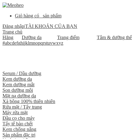
Giỏ hàng có
sản phẩm
Đăng nhập
|
TÀI KHOẢN CỦA BẠN
Trang chủ
Hãng
Dưỡng da
Trang điểm
Tắm & dưỡng thể
#
a
b
c
d
e
f
g
h
i
j
k
l
m
n
o
p
q
r
s
t
u
v
w
x
y
z
Serum / Dầu dưỡng
Kem dưỡng da
Kem dưỡng mắt
Son dưỡng môi
Mặt nạ dưỡng da
Xà bông 100% thiên nhiên
Rửa mặt / Tẩy trang
Máy rửa mặt
Đầu cọ cho máy
Tẩy tế bào chết
Kem chống nắng
Sản phẩm đặc trị