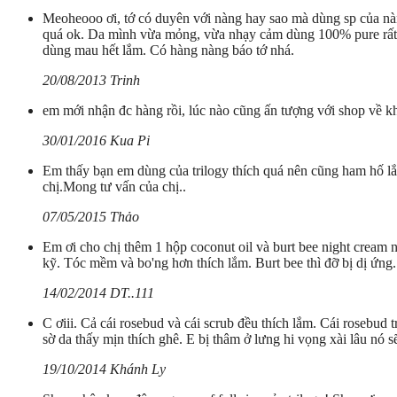
Meoheooo ơi, tớ có duyên với nàng hay sao mà dùng sp của nà
quá ok. Da mình vừa mỏng, vừa nhạy cảm dùng 100% pure rất ê
dùng mau hết lắm. Có hàng nàng báo tớ nhá.
20/08/2013 Trinh
em mới nhận đc hàng rồi, lúc nào cũng ấn tượng với shop về kh
30/01/2016 Kua Pi
Em thấy bạn em dùng của trilogy thích quá nên cũng ham hố lắ
chị.Mong tư vấn của chị..
07/05/2015 Thảo
Em ơi cho chị thêm 1 hộp coconut oil và burt bee night cream nh
kỹ. Tóc mềm và bo'ng hơn thích lắm. Burt bee thì đỡ bị dị ứng.
14/02/2014 DT..111
C ơiii. Cả cái rosebud và cái scrub đều thích lắm. Cái rosebud 
sờ da thấy mịn thích ghê. E bị thâm ở lưng hi vọng xài lâu nó 
19/10/2014 Khánh Ly