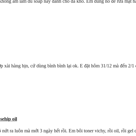
không ẩm lắm dù soap này dành cho da khô. Em dùng nó để rửa mặt hằn
 xài hàng hịn, cứ dùng bình bình lại ok. E đặt hôm 31/12 mà đến 2/1 đ
ehip oil
nứt ra luôn mà mới 3 ngày hết rồi. Em bôi toner vichy, rồi oil, rồi gel