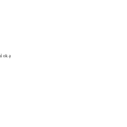
ì ok ạ