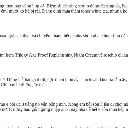
ng món nào cũng hợp cả. Blemish clearing serum dùng rất sáng da, lip
m, mướt ko hề bị rát. Đang định mua thêm toner white tea, nhưng ko
oản gói cẩn thận và chuyển nhanh hết thanks shop nha. chúc shop năm m
m! kem Trilogy Age Proof Replenishing Night Cream và rosehip oil anti
é. Dùng hết hàng cũ rồi, cực thích luôn ấy. Thích cái dầu dừa lắm ấy, v
 Chị hay bị dị ứng ấy mà.
trưa e bôi đc 3 tiếng nó vẫn bóng mịn. Xong em bôi son lì lên đi chơi m
sẽ đỡ. C đừng bao giờ ngưng nhập 2 cái này nha để hết e còn mua tiếp n