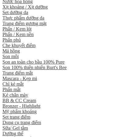
Nước hoa hồng
Xịt khoáng / Xịt dưỡng
Set dưỡng da
Thực phẩm dưỡng da
Trang điểm gương mặt
Phấn / Kem lót
Phấn / Kem nền
Phấn phủ
Che khuyết điểm
Má hồng
Son môi
Son an toàn cho bầu 100% Pure
Son 100% thiên nhiên Burt's Bee
Trang điểm mắt
Mascara - Kẹp mi
Chì kẻ mắt
Phấn mắt
Kẻ chân mày
BB & CC Cream
Bronzer - Highlight
Mỹ phẩm khoáng
Set trang điểm
Dụng cụ trang điểm
Sữa/ Gel tắm
Dưỡng thể