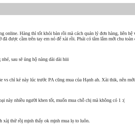
 online. Hàng thì tốt khỏi bàn rồi mà cách quản lý đơn hàng, liên hệ
 đã được cầm trên tay em nó để xài rồi. Phải có tâm lắm mới chu toà
nhé, sau sẽ ủng hộ nàng dài dài hiii
 vs chì kẻ này lúc trước PA cũng mua của Hạnh ah. Xài thik, nên mới 
Loại này nhiều người khen tốt, muốn mua chỗ chị mà không có 1 :(
xàj thử rồj mjnh thấy ok mjnh mua lọ to luôn.