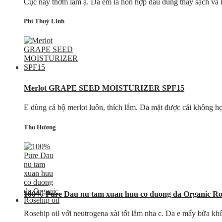
Cục này thơm lắm ạ. Da em là hỗn hợp dầu dùng thấy sạch và 
Phí Thuỳ Linh
Merlot GRAPE SEED MOISTURIZER SPF15
E dùng cả bộ merlot luôn, thích lắm. Da mặt được cái không hợp
Thu Hương
100% Pure Dau nu tam xuan huu co duong da Organic Ros
Rosehip oil với neutrogena xài tốt lắm nha c. Da e mấy bữa khô 