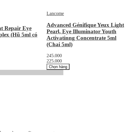
Lancome
Advanced Génifique Yeux Light
t Repair Eye
Pearl, Eye Illuminator Youth
lex (Hũ 5ml có
Activatinng Concentrate 5ml
(Chai 5ml)
245.000
225.000
Chọn hàng