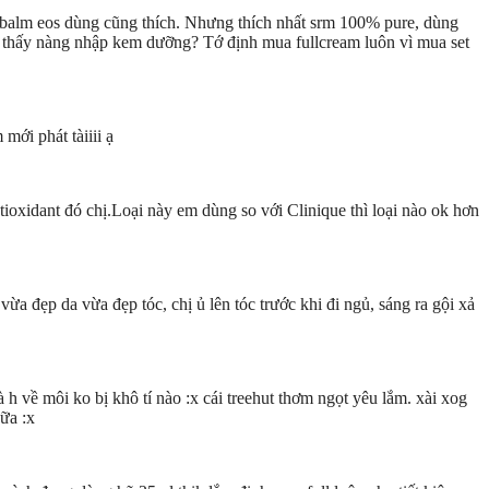
 balm eos dùng cũng thích. Nhưng thích nhất srm 100% pure, dùng
 thấy nàng nhập kem dưỡng? Tớ định mua fullcream luôn vì mua set
ới phát tàiiii ạ
oxidant đó chị.Loại này em dùng so với Clinique thì loại nào ok hơn
ừa đẹp da vừa đẹp tóc, chị ủ lên tóc trước khi đi ngủ, sáng ra gội xả
à h về môi ko bị khô tí nào :x cái treehut thơm ngọt yêu lắm. xài xog
ữa :x