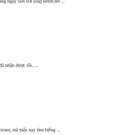
g ngày xen với soap neem tee ...
ã nhận được rồi, ...
 cream, mà mấy nay làm biếng ...