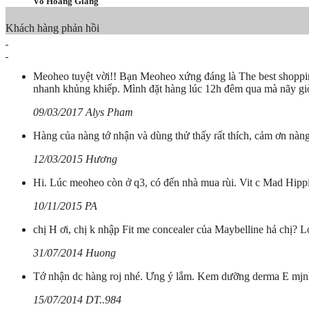
Võ Hoàng Giang
Khách hàng phản hồi
Meoheo tuyệt vời!! Bạn Meoheo xứng đáng là The best shopping
nhanh khủng khiếp. Mình đặt hàng lúc 12h đêm qua mà nãy giờ
09/03/2017 Alys Pham
Hàng của nàng tớ nhận và dùng thử thấy rất thích, cảm ơn nàng 
12/03/2015 Hương
Hi. Lúc meoheo còn ở q3, có đến nhà mua rùi. Vit c Mad Hippie
10/11/2015 PA
chị H ơi, chị k nhập Fit me concealer của Maybelline hả chị? 
31/07/2014 Huong
Tớ nhận dc hàng roj nhé. Ưng ý lắm. Kem dưỡng derma E mjnh 
15/07/2014 DT..984