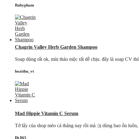
Rubypham
Chagrin Valley Herb Garden Shampoo
Soap dùng rất ok, mùi thảo mộc rất dễ chịu. đây là soap CV t
hoaithu_vt
Mad Hippie Vitamin C Serum
Tớ lấy của shop mèo cả tháng nay rồi mà :)) dùng bao ổn luôn, 
Đt 865