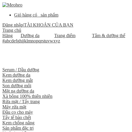
Giỏ hàng có
sản phẩm
Đăng nhập
|
TÀI KHOẢN CỦA BẠN
Trang chủ
Hãng
Dưỡng da
Trang điểm
Tắm & dưỡng thể
#
a
b
c
d
e
f
g
h
i
j
k
l
m
n
o
p
q
r
s
t
u
v
w
x
y
z
Serum / Dầu dưỡng
Kem dưỡng da
Kem dưỡng mắt
Son dưỡng môi
Mặt nạ dưỡng da
Xà bông 100% thiên nhiên
Rửa mặt / Tẩy trang
Máy rửa mặt
Đầu cọ cho máy
Tẩy tế bào chết
Kem chống nắng
Sản phẩm đặc trị