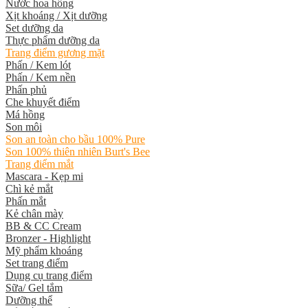
Nước hoa hồng
Xịt khoáng / Xịt dưỡng
Set dưỡng da
Thực phẩm dưỡng da
Trang điểm gương mặt
Phấn / Kem lót
Phấn / Kem nền
Phấn phủ
Che khuyết điểm
Má hồng
Son môi
Son an toàn cho bầu 100% Pure
Son 100% thiên nhiên Burt's Bee
Trang điểm mắt
Mascara - Kẹp mi
Chì kẻ mắt
Phấn mắt
Kẻ chân mày
BB & CC Cream
Bronzer - Highlight
Mỹ phẩm khoáng
Set trang điểm
Dụng cụ trang điểm
Sữa/ Gel tắm
Dưỡng thể