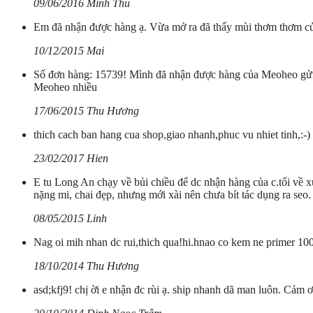
09/06/2016 Minh Thu
Em đã nhận được hàng ạ. Vừa mở ra đã thấy mùi thơm thơm c
10/12/2015 Mai
Số đơn hàng: 15739! Mình đã nhận được hàng của Meoheo gửi r
Meoheo nhiều
17/06/2015 Thu Hương
thich cach ban hang cua shop,giao nhanh,phuc vu nhiet tinh,:-)
23/02/2017 Hien
E tu Long An chạy về bủi chiều để dc nhận hàng của c.tối về xú
nặng mi, chai đẹp, nhưng mới xài nên chưa bít tác dụng ra seo
08/05/2015 Linh
Nag oi mih nhan dc rui,thich qua!hi.hnao co kem ne primer 10
18/10/2014 Thu Hương
asd;kfj9! chị ời e nhận đc rùi ạ. ship nhanh dã man luôn. Cảm 