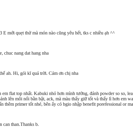
:3 E mới quẹt thử mà món nào cũng yêu hết, tks c nhiều ạh ^^
he, chuc nang dat hang nha
hế ah. Hi, gói kĩ quá trời. Cảm ơn chị nha
h em flat top nhất. Kabuki nhỏ hơn mình tưởng, đánh powder so so, leas
ánh lên môi nổi bần bật, ack, mà màu thấy giữ tốt và thấy lì hơn em 
hêm primer tốt nhé, bên ấy có bgio nhập benefit porefessional or mas
n can than.Thanks b.