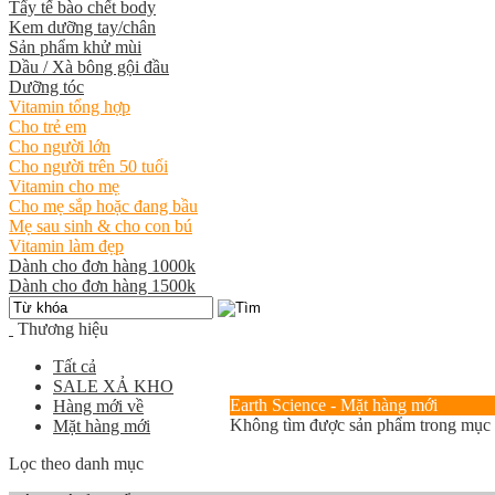
Tẩy tế bào chết body
Kem dưỡng tay/chân
Sản phẩm khử mùi
Dầu / Xà bông gội đầu
Dưỡng tóc
Vitamin tổng hợp
Cho trẻ em
Cho người lớn
Cho người trên 50 tuổi
Vitamin cho mẹ
Cho mẹ sắp hoặc đang bầu
Mẹ sau sinh & cho con bú
Vitamin làm đẹp
Dành cho đơn hàng 1000k
Dành cho đơn hàng 1500k
Thương hiệu
Tất cả
SALE XẢ KHO
Earth Science - Mặt hàng mới
Hàng mới về
Không tìm được sản phẩm trong mục
Mặt hàng mới
Lọc theo danh mục