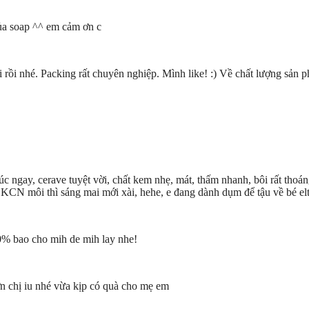
ủa soap ^^ em cảm ơn c
ồi nhé. Packing rất chuyên nghiệp. Mình like! :) Về chất lượng sản 
c ngay, cerave tuyệt vời, chất kem nhẹ, mát, thấm nhanh, bôi rất thoáng
. KCN môi thì sáng mai mới xài, hehe, e đang dành dụm để tậu về bé el
0% bao cho mih de mih lay nhe!
ơn chị iu nhé vừa kịp có quà cho mẹ em