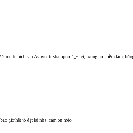
hứ 2 mình thích sau Ayuvedic shampoo ^_^. gội xong tóc mềm lắm, bóng
bao giờ hết tớ đặt lại nha, cảm ơn mèo