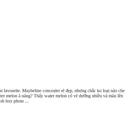
t favourite. Maybeline concealer rẻ đẹp, nhưng chắc ko loại nào che
water melon à nàng? Thấy water melon có vẻ dưỡng nhiều và màu lên
h box photo ...