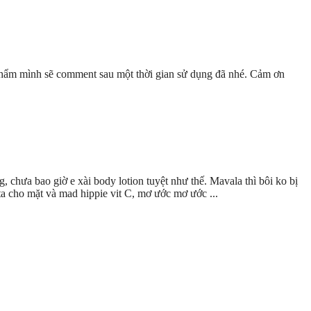
phẩm mình sẽ comment sau một thời gian sử dụng đã nhé. Cảm ơn
, chưa bao giờ e xài body lotion tuyệt như thế. Mavala thì bôi ko bị
ta cho mặt và mad hippie vit C, mơ ước mơ ước ...