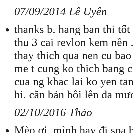
07/09/2014 Lê Uyên
thanks b. hang ban thi tốt 
thu 3 cai revlon kem nền 
thay thich qua nen cu bao
me t cung ko thich bang 
cua ng khac lai ko yen tam
hi. căn bản bôi lên da m
02/10/2016 Thảo
Mèo ơi, mình hay đi spa b