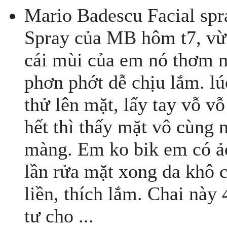
Mario Badescu Facial spr
Spray của MB hôm t7, vừa
cái mùi của em nó thơm 
phơn phớt dễ chịu lắm. l
thử lên mặt, lấy tay vỗ v
hết thì thấy mặt vô cùng
màng. Em ko bik em có ả
lần rửa mặt xong da khô c
liền, thích lắm. Chai này 
tư cho ...