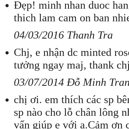
Đẹp! minh nhan duoc hang
thich lam cam on ban nhi
04/03/2016 Thanh Tra
Chj, e nhận dc minted ros
tưởng ngay maj, thank chj
03/07/2014 Đỗ Minh Tra
chị ơi. em thích các sp 
sp nào cho lỗ chân lông n
vấn giúp e với ạ.Cảm ơn c