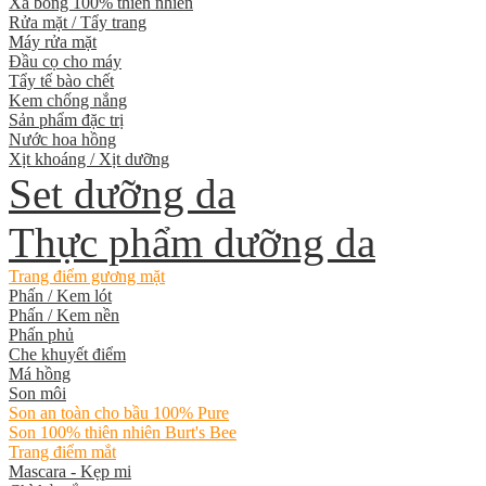
Xà bông 100% thiên nhiên
Rửa mặt / Tẩy trang
Máy rửa mặt
Đầu cọ cho máy
Tẩy tế bào chết
Kem chống nắng
Sản phẩm đặc trị
Nước hoa hồng
Xịt khoáng / Xịt dưỡng
Set dưỡng da
Thực phẩm dưỡng da
Trang điểm gương mặt
Phấn / Kem lót
Phấn / Kem nền
Phấn phủ
Che khuyết điểm
Má hồng
Son môi
Son an toàn cho bầu 100% Pure
Son 100% thiên nhiên Burt's Bee
Trang điểm mắt
Mascara - Kẹp mi