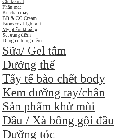
Chì kẻ mắt
Phấn mắt
Kẻ chân mày
BB & CC Cream
Bronzer - Highlight
Mỹ phẩm khoáng
Set trang điểm
Dụng cụ trang điểm
Sữa/ Gel tắm
Dưỡng thể
Tẩy tế bào chết body
Kem dưỡng tay/chân
Sản phẩm khử mùi
Dầu / Xà bông gội đầu
Dưỡng tóc