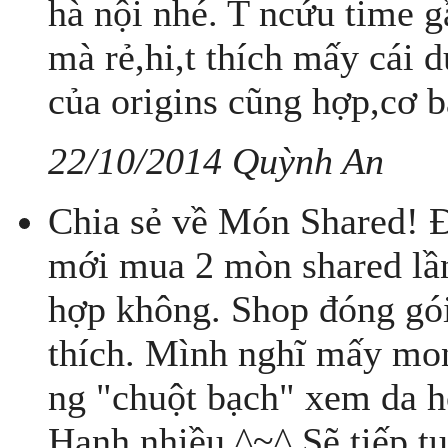
hà nội nhé. T ncứu time g
mà rẻ,hi,t thích mấy cái
của origins cũng hợp,cơ bả
22/10/2014 Quỳnh An
Chia sẻ về Món Shared! Đ
mới mua 2 mòn shared lần
hợp không. Shop đóng gói
thích. Mình nghĩ mấy mon
ng "chuột bạch" xem da 
Hạnh nhiều ^~^ Sẽ tiếp t