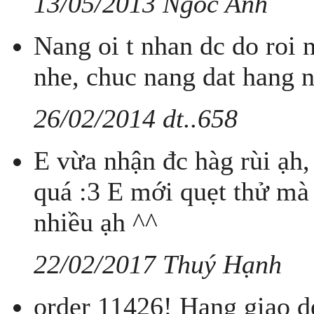
13/05/2013 Ngoc Anh
Nang oi t nhan dc do roi 
nhe, chuc nang dat hang 
26/02/2014 dt..658
E vừa nhận đc hàg rùi ạh,
quá :3 E mới quẹt thử mà
nhiều ạh ^^
22/02/2017 Thuý Hạnh
order 11426! Hang giao d