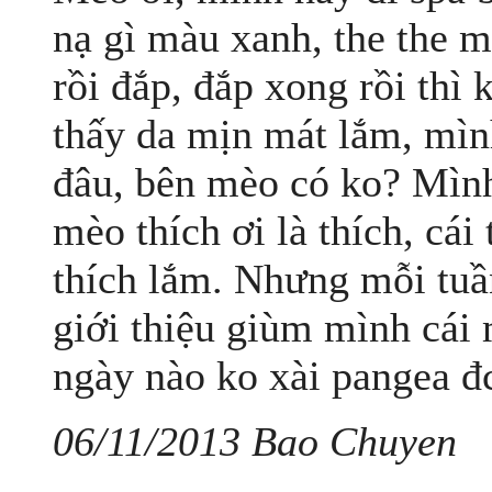
nạ gì màu xanh, the the m
rồi đắp, đắp xong rồi thì
thấy da mịn mát lắm, mì
đâu, bên mèo có ko? Mình
mèo thích ơi là thích, cá
thích lắm. Nhưng mỗi tuầ
giới thiệu giùm mình cái
ngày nào ko xài pangea đc
06/11/2013 Bao Chuyen