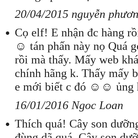
20/04/2015 nguyễn phươn
Cọ elf! E nhận đc hàng rồ
☺ tán phấn này nọ Quá goo
rồi mà thấy. Mấy web khá
chính hãng k. Thấy mấy b
e mới biết c đó ☺☺ ủng h
16/01/2016 Ngoc Loan
Thích quá! Cây son dưỡng
đùng dã quá. Cây son dưỡ