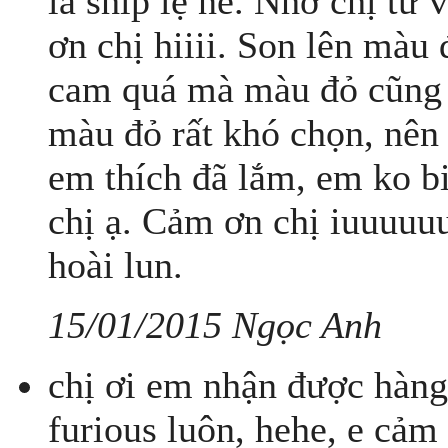
là ship lẹ nè. Nhờ chị tư
ơn chị hiiii. Son lên màu
cam quá mà màu đỏ cũng k
màu đỏ rất khó chọn, nên
em thích đã lắm, em ko b
chị ạ. Cảm ơn chị iuuuuuu
hoài lun.
15/01/2015 Ngọc Anh
chị ơi em nhận được hàng
furious luôn, hehe, e cảm