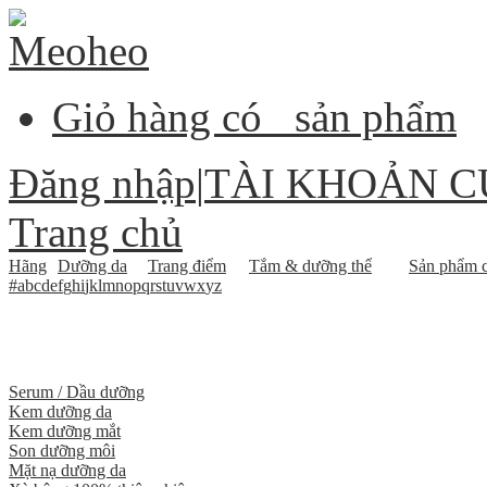
Giỏ hàng có
sản phẩm
Đăng nhập
|
TÀI KHOẢN C
Trang chủ
Hãng
Dưỡng da
Trang điểm
Tắm & dưỡng thể
Sản phẩm c
#
a
b
c
d
e
f
g
h
i
j
k
l
m
n
o
p
q
r
s
t
u
v
w
x
y
z
Serum / Dầu dưỡng
Kem dưỡng da
Kem dưỡng mắt
Son dưỡng môi
Mặt nạ dưỡng da