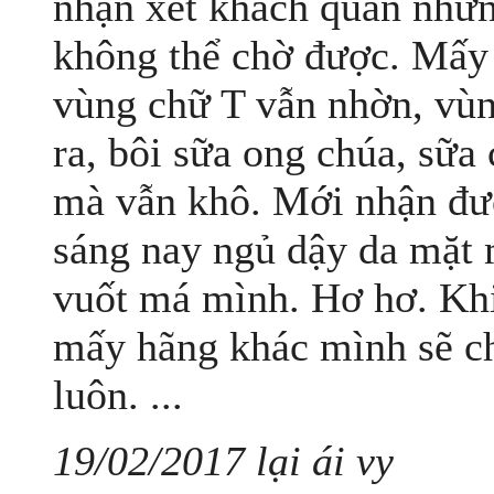
nhận xét khách quan nhưn
không thể chờ được. Mấy
vùng chữ T vẫn nhờn, vùn
ra, bôi sữa ong chúa, sữa 
mà vẫn khô. Mới nhận đượ
sáng nay ngủ dậy da mặt m
vuốt má mình. Hơ hơ. Khi
mấy hãng khác mình sẽ ch
luôn. ...
19/02/2017 lại ái vy