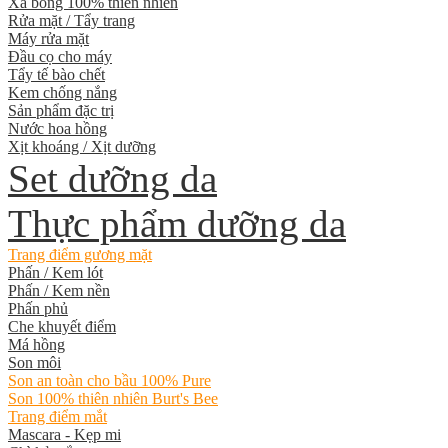
Xà bông 100% thiên nhiên
Rửa mặt / Tẩy trang
Máy rửa mặt
Đầu cọ cho máy
Tẩy tế bào chết
Kem chống nắng
Sản phẩm đặc trị
Nước hoa hồng
Xịt khoáng / Xịt dưỡng
Set dưỡng da
Thực phẩm dưỡng da
Trang điểm gương mặt
Phấn / Kem lót
Phấn / Kem nền
Phấn phủ
Che khuyết điểm
Má hồng
Son môi
Son an toàn cho bầu 100% Pure
Son 100% thiên nhiên Burt's Bee
Trang điểm mắt
Mascara - Kẹp mi