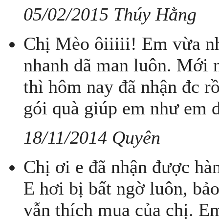
05/02/2015 Thúy Hằng
Chị Mèo ôiiiii! Em vừa n
nhanh dã man luôn. Mới
thì hôm nay đã nhận đc rồ
gói quà giúp em như em d
18/11/2014 Quyên
Chị ơi e đã nhận được hàn
E hơi bị bất ngờ luôn, bả
vẫn thích mua của chị. E