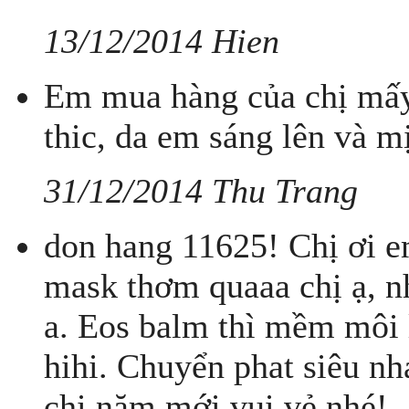
13/12/2014 Hien
Em mua hàng của chị mấy 
thic, da em sáng lên và mịn
31/12/2014 Thu Trang
don hang 11625! Chị ơi e
mask thơm quaaa chị ạ, nh
a. Eos balm thì mềm môi 
hihi. Chuyển phat siêu n
chị năm mới vui vẻ nhé!