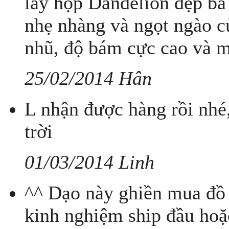
lấy hộp Dandelion đẹp bá
nhẹ nhàng và ngọt ngào củ
nhũ, độ bám cực cao và mị
25/02/2014 Hân
L nhận được hàng rồi nhé
trời
01/03/2014 Linh
^^ Dạo này ghiền mua đồ n
kinh nghiệm ship đầu hoặ