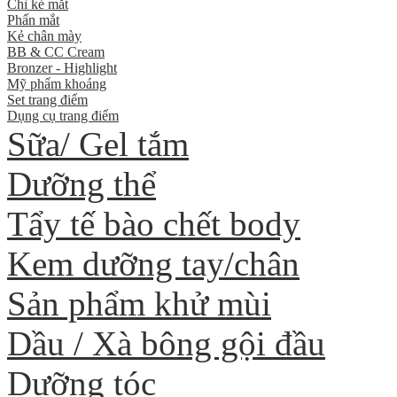
Chì kẻ mắt
Phấn mắt
Kẻ chân mày
BB & CC Cream
Bronzer - Highlight
Mỹ phẩm khoáng
Set trang điểm
Dụng cụ trang điểm
Sữa/ Gel tắm
Dưỡng thể
Tẩy tế bào chết body
Kem dưỡng tay/chân
Sản phẩm khử mùi
Dầu / Xà bông gội đầu
Dưỡng tóc