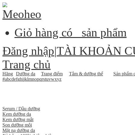
Giỏ hàng có
sản phẩm
Đăng nhập
|
TÀI KHOẢN C
Trang chủ
Hãng
Dưỡng da
Trang điểm
Tắm & dưỡng thể
Sản phẩm c
#
a
b
c
d
e
f
g
h
i
j
k
l
m
n
o
p
q
r
s
t
u
v
w
x
y
z
Serum / Dầu dưỡng
Kem dưỡng da
Kem dưỡng mắt
Son dưỡng môi
Mặt nạ dưỡng da