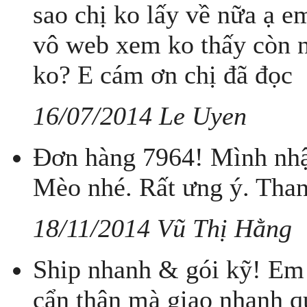
sao chị ko lấy về nữa ạ em
vô web xem ko thấy còn nữ
ko? E cám ơn chị đã đọc
16/07/2014 Le Uyen
Đơn hàng 7964! Mình nhậ
Mèo nhé. Rất ưng ý. Than
18/11/2014 Vũ Thị Hằng
Ship nhanh & gói kỹ! Em 
cẩn thận mà giao nhanh q