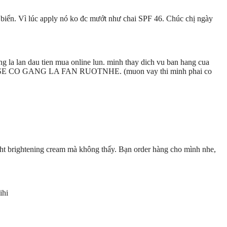
 biển. Vì lúc apply nó ko đc mướt như chai SPF 46. Chúc chị ngày
g la lan dau tien mua online lun. minh thay dich vu ban hang cua
o shop. SE CO GANG LA FAN RUOTNHE. (muon vay thi minh phai co
ight brightening cream mà không thấy. Bạn order hàng cho mình nhe,
ihi