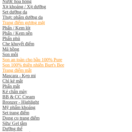
Nước hoa hồng
Xịt khoáng / Xịt dưỡng
Set dưỡng da
Thực phẩm dưỡng da
Trang điểm gương mặt
Phấn / Kem lót
Phấn / Kem nền
Phấn phủ
Che khuyết điểm
Má hồng
Son môi
Son an toàn cho bầu 100% Pure
Son 100% thiên nhiên Burt's Bee
Trang điểm mắt
Mascara - Kẹp mi
Chì kẻ mắt
Phấn mắt
Kẻ chân mày
BB & CC Cream
Bronzer - Highlight
Mỹ phẩm khoáng
Set trang điểm
Dụng cụ trang điểm
Sữa/ Gel tắm
Dưỡng thể