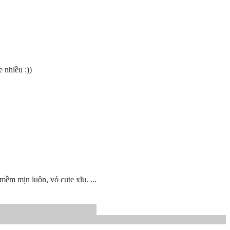
 nhiều :))
ềm mịn luôn, vỏ cute xĩu. ...