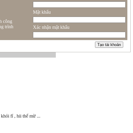
Mật khẩu
nh công
g trình
Xác nhận mật khẩu
Tạo tài khoản
ỏi fí , hii thế mừ ...