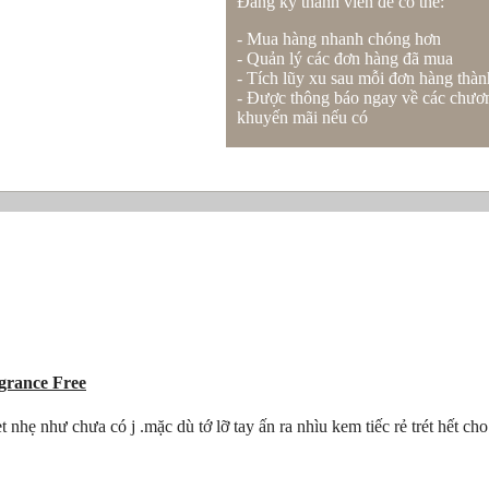
Đăng ký thành viên để có thể:
- Mua hàng nhanh chóng hơn
- Quản lý các đơn hàng đã mua
- Tích lũy xu sau mỗi đơn hàng thà
- Được thông báo ngay về các chươn
khuyến mãi nếu có
agrance Free
ẹ như chưa có j .mặc dù tớ lỡ tay ấn ra nhìu kem tiếc rẻ trét hết cho kh