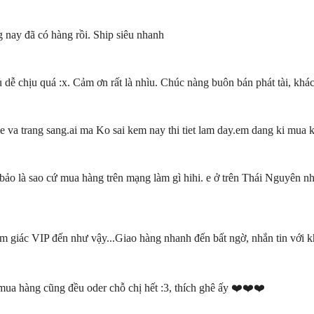
 nay đã có hàng rồi. Ship siêu nhanh
hủ dễ chịu quá :x. Cảm ơn rất là nhìu. Chúc nàng buôn bán phát tài, 
 va trang sang.ai ma Ko sai kem nay thi tiet lam day.em dang ki mua
bảo là sao cứ mua hàng trên mạng làm gì hihi. e ở trên Thái Nguyên nh
m giác VIP đến như vậy...Giao hàng nhanh đến bất ngờ, nhắn tin với 
 mua hàng cũng đều oder chỗ chị hết :3, thích ghê ấy ❤️❤️❤️