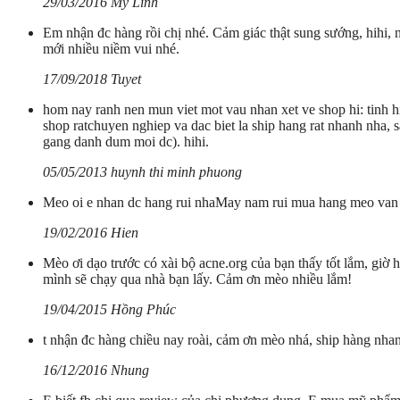
29/03/2016 My Linh
Em nhận đc hàng rồi chị nhé. Cảm giác thật sung sướng, hihi,
mới nhiều niềm vui nhé.
17/09/2018 Tuyet
hom nay ranh nen mun viet mot vau nhan xet ve shop hi: tinh h
shop ratchuyen nghiep va dac biet la ship hang rat nhanh n
gang danh dum moi dc). hihi.
05/05/2013 huynh thi minh phuong
Meo oi e nhan dc hang rui nhaMay nam rui mua hang meo va
19/02/2016 Hien
Mèo ơi dạo trước có xài bộ acne.org của bạn thấy tốt lắm, giờ
mình sẽ chạy qua nhà bạn lấy. Cảm ơn mèo nhiều lắm!
19/04/2015 Hồng Phúc
t nhận đc hàng chiều nay roài, cảm ơn mèo nhá, ship hàng nhan
16/12/2016 Nhung