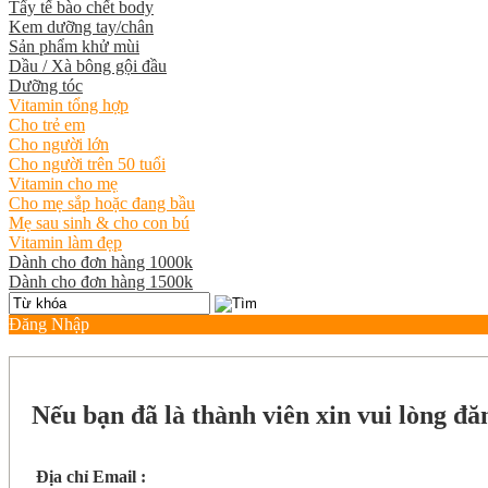
Tẩy tế bào chết body
Kem dưỡng tay/chân
Sản phẩm khử mùi
Dầu / Xà bông gội đầu
Dưỡng tóc
Vitamin tổng hợp
Cho trẻ em
Cho người lớn
Cho người trên 50 tuổi
Vitamin cho mẹ
Cho mẹ sắp hoặc đang bầu
Mẹ sau sinh & cho con bú
Vitamin làm đẹp
Dành cho đơn hàng 1000k
Dành cho đơn hàng 1500k
Đăng Nhập
Nếu bạn đã là thành viên xin vui lòng đă
Địa chỉ Email :