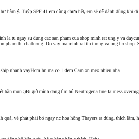
 như hâm ý. Tuýp SPF 41 em dùng chưa hết, em sẽ dể dành dùng khi đi
inh la tu ngay su dung cac san pham cua shop minh rat ung y va daycun
ha, san pham thi chatluong. Do vay ma minh rat tin tuong va ung h
n ship nhanh vayHcm-hn ma co 1 dem Cam on meo nhieu nha
 hết hẳn mụn :)Bi giờ mình đang tìm hủ Neutrogena fine fairness overn
h quá, về phát phải bỏ ngay nc hoa hồng Thayers ra dùng, thích lắm, h