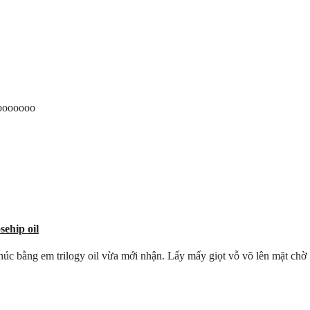
oooooooo
ehip oil
thúc bằng em trilogy oil vừa mới nhận. Lấy mấy giọt vỗ võ lên mặt chờ 