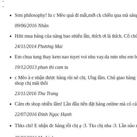
Srm philosophy! Iu c Mèo quá đi mất,mới ck chiều qua mà sáng
09/06/2016 Nhàn
Hihi mua hàng của nàng bao nhiêu lần, thích ơi là thích. Cô c
24/11/2014 Phương Mai
Em chua tung thay kem nao tuyet voi nhu vay.da min nhu em be
19/12/2013 phan thi cam tu
c Mèo à e nhận được hàng rùi nè chị. Ưng lắm. Chú giao hàng 
shop chị mãi thôi
23/11/2016 Thu Trang
Cám ơn shop nhiều lắm! Lần đầu tiên đặt hàng online mà có cả
22/07/2016 Đinh Ngọc Hạnh
Thks chi! E nhận đc hàng rồi chị ạ :3. Tks chị nha :3. Lần nào