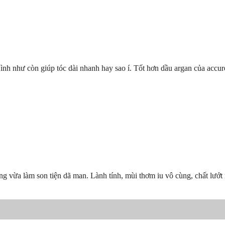
ình như còn giúp tóc dài nhanh hay sao í. Tốt hơn dầu argan của accure
vừa làm son tiện dã man. Lành tính, mùi thơm iu vô cùng, chất lướt m