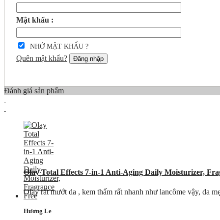
Mật khẩu :
NHỚ MẬT KHẨU ?
Quên mật khẩu?
Đăng nhập
Đánh giá sản phẩm
Olay Total Effects 7-in-1 Anti-Aging Daily Moisturizer, Fr
Olay rất mướt da , kem thấm rất nhanh như lancôme vậy, da mẹt nh
Hương Le