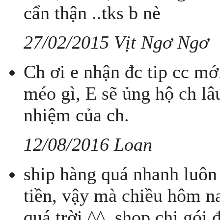
cẩn thận ..tks b nè
27/02/2015 Vịt Ngơ Ngơ
Ch ơi e nhận đc tip cc mớ
méo gì, E sẽ ủng hộ ch lâ
nhiệm của ch.
12/08/2016 Loan
ship hàng quá nhanh luô
tiền, vậy mà chiều hôm na
quá trời ^^. shop chị gói 