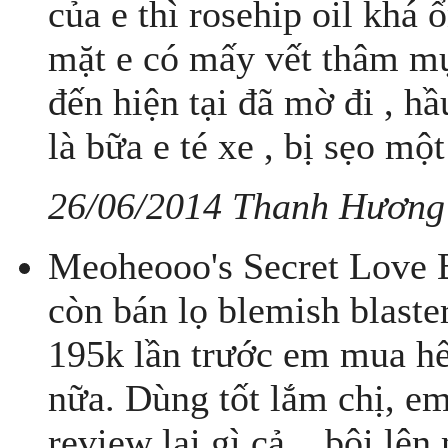
của e thì rosehip oil khá 
mặt e có mấy vết thâm mụn
đến hiện tại đã mờ đi , h
là bữa e té xe , bị sẹo một 
26/06/2014 Thanh Hương
Meoheooo's Secret Love B
còn bán lọ blemish blaster
195k lần trước em mua hế
nữa. Dùng tốt lắm chị, e
review lại gì cả... bôi lê