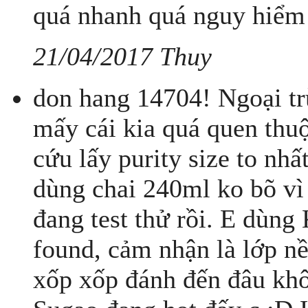
quá nhanh quá nguy hiểm
21/04/2017 Thuy
don hang 14704! Ngoại trừ
mấy cái kia quá quen thuộ
cứu lấy purity size to nhấ
dùng chai 240ml ko bõ vì
đang test thử rồi. E dùng
found, cảm nhận là lớp n
xốp xốp đánh đến đâu kh