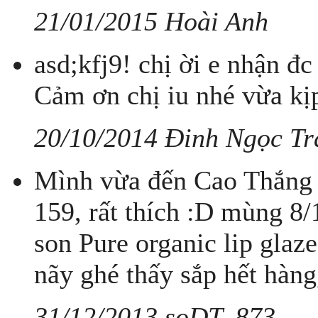
21/01/2015 Hoài Anh
asd;kfj9! chị ời e nhận đc
Cảm ơn chị iu nhé vừa kị
20/10/2014 Đinh Ngọc T
Mình vừa đến Cao Thắng
159, rất thích :D mùng 8
son Pure organic lip glaz
nãy ghé thấy sắp hết hàng,
31/12/2013 soDT..873