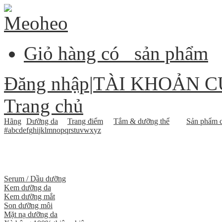
Giỏ hàng có
sản phẩm
Đăng nhập
|
TÀI KHOẢN C
Trang chủ
Hãng
Dưỡng da
Trang điểm
Tắm & dưỡng thể
Sản phẩm c
#
a
b
c
d
e
f
g
h
i
j
k
l
m
n
o
p
q
r
s
t
u
v
w
x
y
z
Serum / Dầu dưỡng
Kem dưỡng da
Kem dưỡng mắt
Son dưỡng môi
Mặt nạ dưỡng da