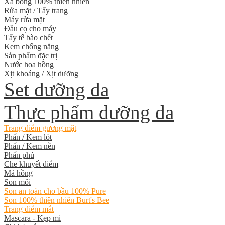
Xà bông 100% thiên nhiên
Rửa mặt / Tẩy trang
Máy rửa mặt
Đầu cọ cho máy
Tẩy tế bào chết
Kem chống nắng
Sản phẩm đặc trị
Nước hoa hồng
Xịt khoáng / Xịt dưỡng
Set dưỡng da
Thực phẩm dưỡng da
Trang điểm gương mặt
Phấn / Kem lót
Phấn / Kem nền
Phấn phủ
Che khuyết điểm
Má hồng
Son môi
Son an toàn cho bầu 100% Pure
Son 100% thiên nhiên Burt's Bee
Trang điểm mắt
Mascara - Kẹp mi