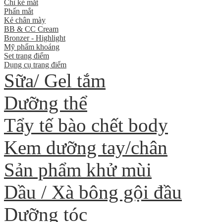
Chì kẻ mắt
Phấn mắt
Kẻ chân mày
BB & CC Cream
Bronzer - Highlight
Mỹ phẩm khoáng
Set trang điểm
Dụng cụ trang điểm
Sữa/ Gel tắm
Dưỡng thể
Tẩy tế bào chết body
Kem dưỡng tay/chân
Sản phẩm khử mùi
Dầu / Xà bông gội đầu
Dưỡng tóc