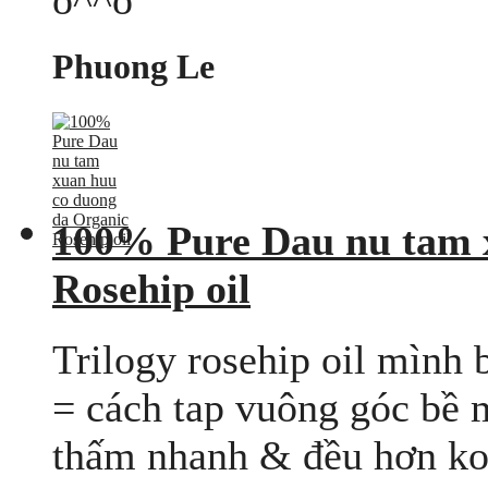
o^^o
Phuong Le
100% Pure Dau nu tam 
Rosehip oil
Trilogy rosehip oil mình
= cách tap vuông góc bề 
thấm nhanh & đều hơn ko b