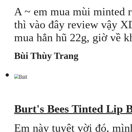
A ~ em mua mùi minted ro
thì vào đây review vậy X
mua hẳn hũ 22g, giờ về kh
Bùi Thùy Trang
Burt's Bees Tinted Lip 
Em này tuyệt vời đó, mình