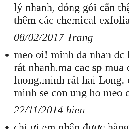
lý nhanh, đóng gói cẩn th
thêm các chemical exfolia
08/02/2017 Trang
meo oi! minh da nhan dc 
rát nhanh.ma cac sp mua c
luong.minh rát hai Long.
minh se con ung ho meo da
22/11/2014 hien
chị ơi em nhận được hàng