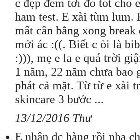
c đẹp đem tới đồ tốt c
ham test. E xài tùm lum. 
mất cân bằng xong break 
mới ác :((. Biết c òi là b
:))), mẹ e la e quá trời gi
1 năm, 22 năm chưa bao 
phát cả mặt. Từ từ e xài 
skincare 3 bước ...
13/12/2016 Thư
E nhận đc hàng rồi nha ch