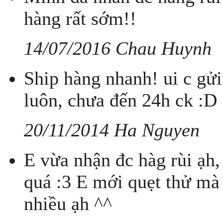
hàng rất sớm!!
14/07/2016 Chau Huynh
Ship hàng nhanh! ui c gử
luôn, chưa đến 24h ck :D
20/11/2014 Ha Nguyen
E vừa nhận đc hàg rùi ạh,
quá :3 E mới quẹt thử mà
nhiều ạh ^^