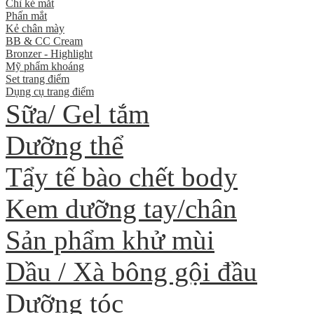
Chì kẻ mắt
Phấn mắt
Kẻ chân mày
BB & CC Cream
Bronzer - Highlight
Mỹ phẩm khoáng
Set trang điểm
Dụng cụ trang điểm
Sữa/ Gel tắm
Dưỡng thể
Tẩy tế bào chết body
Kem dưỡng tay/chân
Sản phẩm khử mùi
Dầu / Xà bông gội đầu
Dưỡng tóc