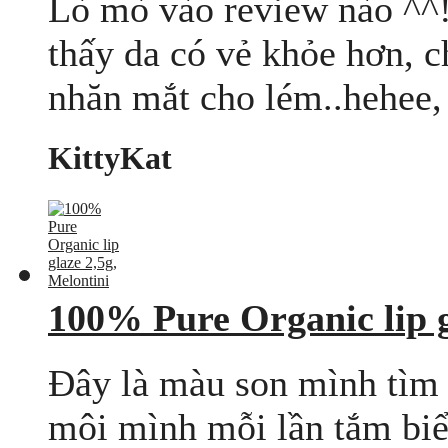
Lò mò vào review nào ^^!
thấy da có vẻ khỏe hơn, c
nhăn mắt cho lém..hehee,
KittyKat
100% Pure Organic lip g
Đây là màu son mình tìm 
môi mình mỗi lần tắm biể