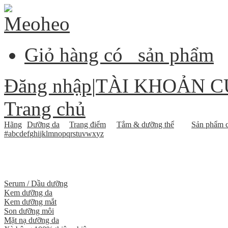
Giỏ hàng có
sản phẩm
Đăng nhập
|
TÀI KHOẢN C
Trang chủ
Hãng
Dưỡng da
Trang điểm
Tắm & dưỡng thể
Sản phẩm c
#
a
b
c
d
e
f
g
h
i
j
k
l
m
n
o
p
q
r
s
t
u
v
w
x
y
z
Serum / Dầu dưỡng
Kem dưỡng da
Kem dưỡng mắt
Son dưỡng môi
Mặt nạ dưỡng da