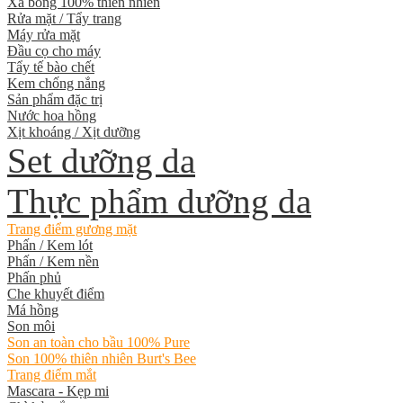
Xà bông 100% thiên nhiên
Rửa mặt / Tẩy trang
Máy rửa mặt
Đầu cọ cho máy
Tẩy tế bào chết
Kem chống nắng
Sản phẩm đặc trị
Nước hoa hồng
Xịt khoáng / Xịt dưỡng
Set dưỡng da
Thực phẩm dưỡng da
Trang điểm gương mặt
Phấn / Kem lót
Phấn / Kem nền
Phấn phủ
Che khuyết điểm
Má hồng
Son môi
Son an toàn cho bầu 100% Pure
Son 100% thiên nhiên Burt's Bee
Trang điểm mắt
Mascara - Kẹp mi