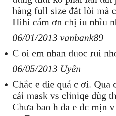
hàng full size đắt lòi mà 
Hihi cám ơn chị iu nhìu n
06/01/2013 vanbank89
C oi em nhan duoc rui nh
06/05/2013 Uyên
Chắc e die quá c ơi. Qua 
cái mask vs cliniqe dùg t
Chưa bao h da e đc mịn v 