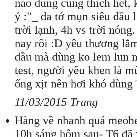
nào dùng cũng thích hết, 
ý :"_ da tớ mụn siêu dầu 
trời lạnh, 4h vs trời nón
nay rôi :D yêu thương lắ
dầu mà dùng ko lem lun n
test, người yêu khen là m
ống xịt nên hơi khó dùng
11/03/2015 Trang
Hàng về nhanh quá meohe
10h sáng hôm sau- T6 đã