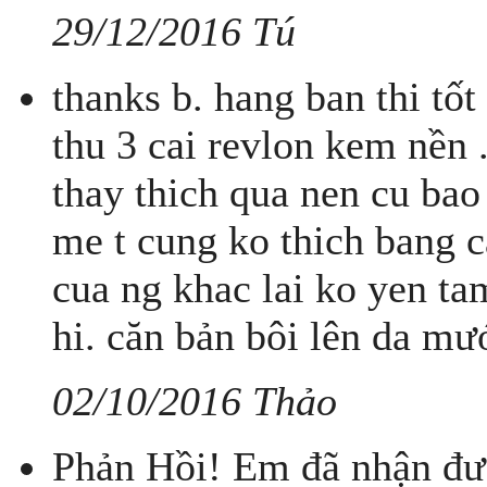
29/12/2016 Tú
thanks b. hang ban thi tốt 
thu 3 cai revlon kem nền 
thay thich qua nen cu bao
me t cung ko thich bang 
cua ng khac lai ko yen tam
hi. căn bản bôi lên da m
02/10/2016 Thảo
Phản Hồi! Em đã nhận đư