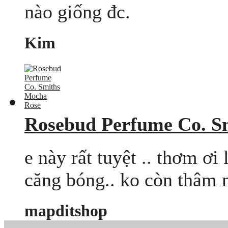
nào giống đc.
Kim
Rosebud Perfume Co. S
e này rất tuyệt .. thơm ơi
căng bóng.. ko còn thâm 
mapditshop