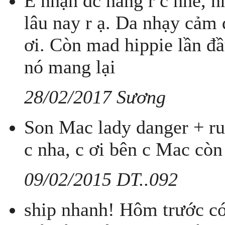
E nhận đc hàng r c nhé, nh
lâu nay r ạ. Da nhạy cảm 
ơi. Còn mad hippie lần đ
nó mang lại
28/02/2017 Sương
Son Mac lady danger + ru
c nha, c ơi bên c Mac cò
09/02/2015 DT..092
ship nhanh! Hôm trước c