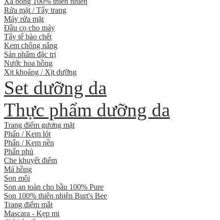
Xà bông 100% thiên nhiên
Rửa mặt / Tẩy trang
Máy rửa mặt
Đầu cọ cho máy
Tẩy tế bào chết
Kem chống nắng
Sản phẩm đặc trị
Nước hoa hồng
Xịt khoáng / Xịt dưỡng
Set dưỡng da
Thực phẩm dưỡng da
Trang điểm gương mặt
Phấn / Kem lót
Phấn / Kem nền
Phấn phủ
Che khuyết điểm
Má hồng
Son môi
Son an toàn cho bầu 100% Pure
Son 100% thiên nhiên Burt's Bee
Trang điểm mắt
Mascara - Kẹp mi