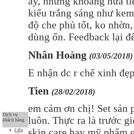
ấy, nhưng khoảng nửa ti
kiểu trắng sáng như kem
độ che phủ tốt, ko nhờn
dùng ổn. Feedback lại để
Nhân Hoàng
(03/05/2018)
E nhận dc r chế xinh đẹ
Tien
(28/02/2018)
em cảm ơn chị! Set sản 
Dịch vụ
luôn. Thực ra là trước g
khách hàng
skin care hay mỹ phẩm g
Liên