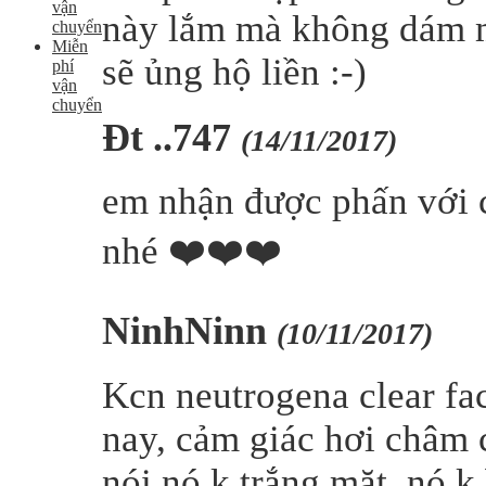
vận
này lắm mà không dám m
chuyển
Miễn
sẽ ủng hộ liền :-)
phí
vận
chuyển
Đt ..747
(14/11/2017)
em nhận được phấn với c
nhé ❤️❤️❤️
NinhNinn
(10/11/2017)
Kcn neutrogena clear fa
nay, cảm giác hơi châm c
nói nó k trắng mặt, nó k