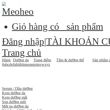
Giỏ hàng có
sản phẩm
Đăng nhập
|
TÀI KHOẢN C
Trang chủ
Hãng
Dưỡng da
Trang điểm
Tắm & dưỡng thể
Sản phẩm c
#
a
b
c
d
e
f
g
h
i
j
k
l
m
n
o
p
q
r
s
t
u
v
w
x
y
z
Serum / Dầu dưỡng
Kem dưỡng da
Kem dưỡng mắt
Son dưỡng môi
Mặt nạ dưỡng da