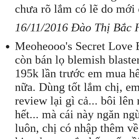
chưa rõ lắm có lẽ do mới
16/11/2016 Đào Thị Bắc 
Meoheooo's Secret Love B
còn bán lọ blemish blaster
195k lần trước em mua hế
nữa. Dùng tốt lắm chị, e
review lại gì cả... bôi lê
hết... mà cái này ngăn ng
luôn, chị có nhập thêm về