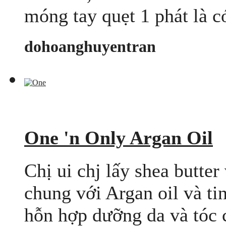
móng tay quẹt 1 phát là có
dohoanghuyentran
One 'n Only Argan Oil
Chị ui chj lấy shea butter
chung với Argan oil và ti
hỗn hợp dưỡng da và tóc cự