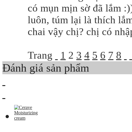
có mụn mịn sờ đã lắm :)
luôn, túm lại là thích lắ
chai vậy chị? chị có nhậ
Trang
1
2
3
4
5
6
7
8
Đánh giá sản phẩm