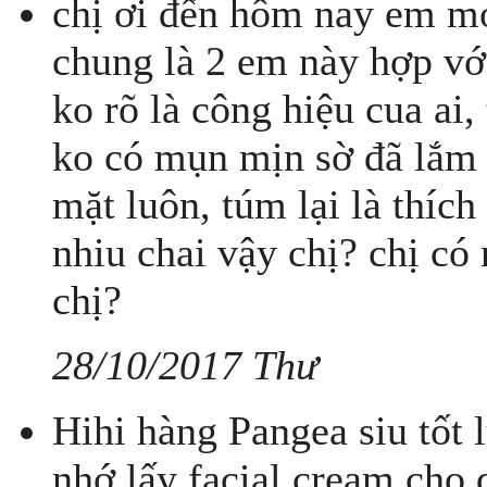
chị ơi đến hôm nay em mới
chung là 2 em này hợp v
ko rõ là công hiệu cua a
ko có mụn mịn sờ đã lắm 
mặt luôn, túm lại là thích
nhiu chai vậy chị? chị có
chị?
28/10/2017 Thư
Hihi hàng Pangea siu tốt l
nhớ lấy facial cream cho 