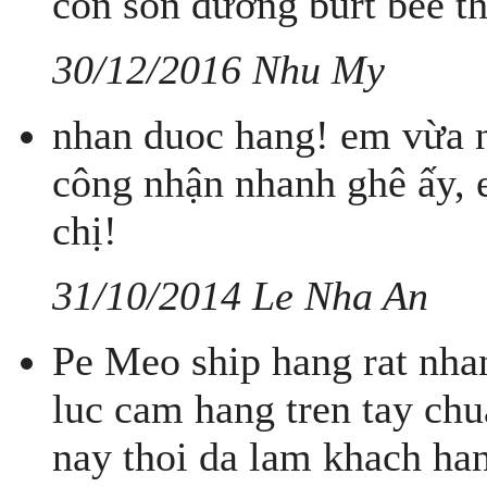
còn son dưỡng burt bee t
30/12/2016 Nhu My
nhan duoc hang! em vừa n
công nhận nhanh ghê ấy, 
chị!
31/10/2014 Le Nha An
Pe Meo ship hang rat nha
luc cam hang tren tay ch
nay thoi da lam khach han