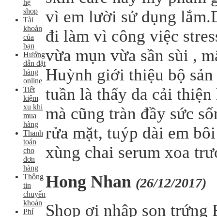
hệ
shop
vì em lười sử dụng lắm.D
Tài
khoản
đi làm vì công việc stre
của
bạn
vừa mụn vừa sần sùi , m
Hướng
dẫn đặt
Huỳnh giới thiệu bộ sản
hàng
online
tuần là thấy da cải thiệ
Tiết
kiệm
xu khi
mà cũng tràn đầy sức sốn
mua
hàng
rửa mặt, tuýp dài em bôi
Thanh
toán
xùng chai serum xoa trư
cho
đơn
hàng
Hong Nhan
Thông
(26/12/2017)
tin
chuyển
khoản
Shop ơi nhập son trứng 
Phí