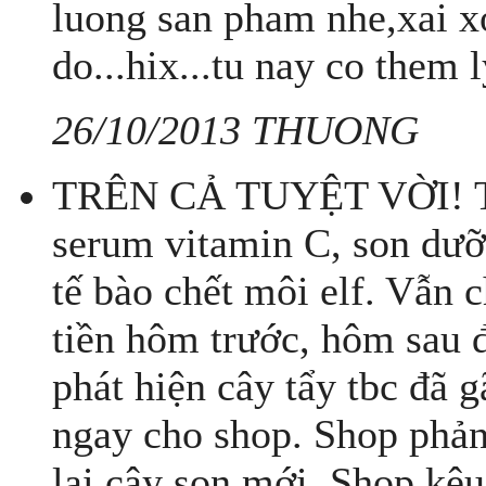
luong san pham nhe,xai 
do...hix...tu nay co them l
26/10/2013 THUONG
TRÊN CẢ TUYỆT VỜI! Tu
serum vitamin C, son dưỡn
tế bào chết môi elf. Vẫn
tiền hôm trước, hôm sau 
phát hiện cây tẩy tbc đã g
ngay cho shop. Shop phản 
lại cây son mới. Shop kêu