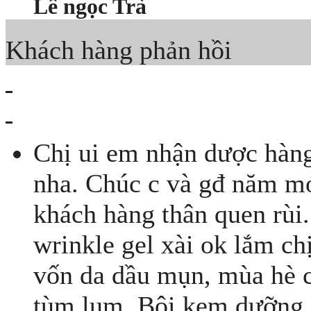
Lê ngọc Trà
Khách hàng phản hồi
Chị ui em nhận dược hàng
nha. Chúc c và gđ năm mớ
khách hàng thân quen rùi.
wrinkle gel xài ok lắm chị
vốn da dầu mụn, mùa hè 
tùm lum. Bôi kem dưỡng j