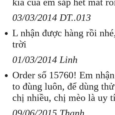
kia của em sắp hết mất rồi
03/03/2014 DT..013
L nhận được hàng rồi nhé
trời
01/03/2014 Linh
Order số 15760! Em nhận 
to đùng luôn, để dùng thử
chị nhiều, chị mèo là uy t
09/06/2015 Thanh