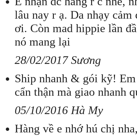
E nhận đc hàng r c nhé, nh
lâu nay r ạ. Da nhạy cảm 
ơi. Còn mad hippie lần đ
nó mang lại
28/02/2017 Sương
Ship nhanh & gói kỹ! Em 
cẩn thận mà giao nhanh q
05/10/2016 Hà My
Hàng về e nhớ hú chị nha, 