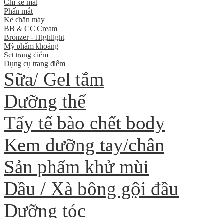
Chì kẻ mắt
Phấn mắt
Kẻ chân mày
BB & CC Cream
Bronzer - Highlight
Mỹ phẩm khoáng
Set trang điểm
Dụng cụ trang điểm
Sữa/ Gel tắm
Dưỡng thể
Tẩy tế bào chết body
Kem dưỡng tay/chân
Sản phẩm khử mùi
Dầu / Xà bông gội đầu
Dưỡng tóc