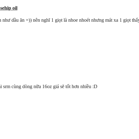
ehip oil
 như dầu ăn =)) nên nghĩ 1 giọt là nhoe nhoét nhưng mát xa 1 giọt thấ
ái srm cùng dòng nữa 16oz giá sẽ tốt hơn nhiều :D