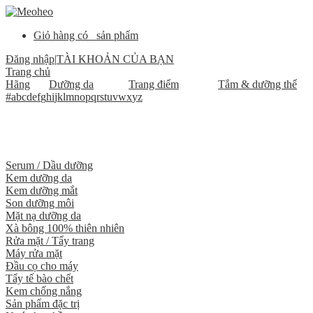
Giỏ hàng có
sản phẩm
Đăng nhập
|
TÀI KHOẢN CỦA BẠN
Trang chủ
Hãng
Dưỡng da
Trang điểm
Tắm & dưỡng thể
#
a
b
c
d
e
f
g
h
i
j
k
l
m
n
o
p
q
r
s
t
u
v
w
x
y
z
Serum / Dầu dưỡng
Kem dưỡng da
Kem dưỡng mắt
Son dưỡng môi
Mặt nạ dưỡng da
Xà bông 100% thiên nhiên
Rửa mặt / Tẩy trang
Máy rửa mặt
Đầu cọ cho máy
Tẩy tế bào chết
Kem chống nắng
Sản phẩm đặc trị