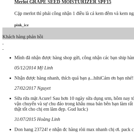
Merlot GRAPE SEED MOISTURIZER SPF15
Cặp merlot thì phải công nhận 1 điều là cả kem đêm và kem ngày 
pink_ice
Khách hàng phản hồi
Mình đã nhận được hàng shop gửi, công nhận các bạn ship hàn
05/12/2014 Mỹ Linh
Nhận được hàng nhanh, thích quá bạn ạ...hihiCám ơn bạn nhé!
27/02/2017 Nguyet
Sữa rửa mặt Acure! Sau hơn 10 ngày sửa dụng srm, hôm nay tớ 
vận chuyển và sự chu đáo trong khâu mua bán bên bạn làm rất 
thật tốt cho chị em làm đẹp. Gud luck:)
31/07/2015 Hoàng Linh
Don hang 23724! e nhận đc hàng ròii max nhanh chị ơi. pack c