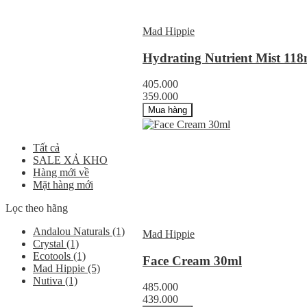
Mad Hippie
Hydrating Nutrient Mist 118
405.000
359.000
Mua hàng
Tất cả
SALE XẢ KHO
Hàng mới về
Mặt hàng mới
Lọc theo hãng
Andalou Naturals
(1)
Mad Hippie
Crystal
(1)
Ecotools
(1)
Face Cream 30ml
Mad Hippie
(5)
Nutiva
(1)
485.000
439.000