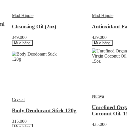
Mad Hippie
Mad Hippie
ml
Cleansing Oil (2oz)
Antioxidant Fa
349.000
439.000
Mua hàng
Mua hàng
Nutiva
Crystal
Unrefined Orga
Body Deodorant Stick 120g
Coconut Oil, 1
315.000
435.000
Mua hàng