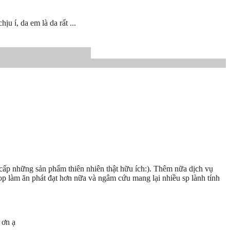
u í, da em là da rất ...
cấp những sản phẩm thiên nhiên thật hữu ích:). Thêm nữa dịch vụ
op làm ăn phát đạt hơn nữa và ngâm cứu mang lại nhiều sp lành tính
 ơn ạ