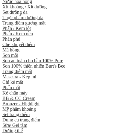
Nước hoa hồng
Xịt khoáng / Xịt dưỡng
Set dưỡng da
Thực phẩm dưỡng da
Trang điểm gương mặt
Phấn / Kem lót
Phấn / Kem nền
Phấn phủ
Che khuyết điểm
Má hồng
Son môi
Son an toàn cho bầu 100% Pure
Son 100% thiên nhiên Burt's Bee
Trang điểm mắt
Mascara - Kẹp mi
Chì kẻ mắt
Phấn mắt
Kẻ chân mày
BB & CC Cream
Bronzer - Highlight
Mỹ phẩm khoáng
Set trang điểm
Dụng cụ trang điểm
Sữa/ Gel tắm
Dưỡng thể