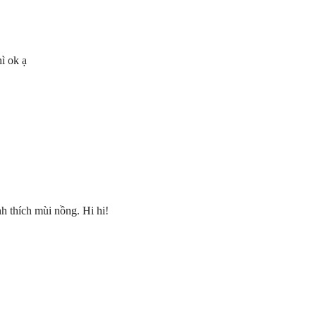
ì ok ạ
 thích mùi nồng. Hi hi!