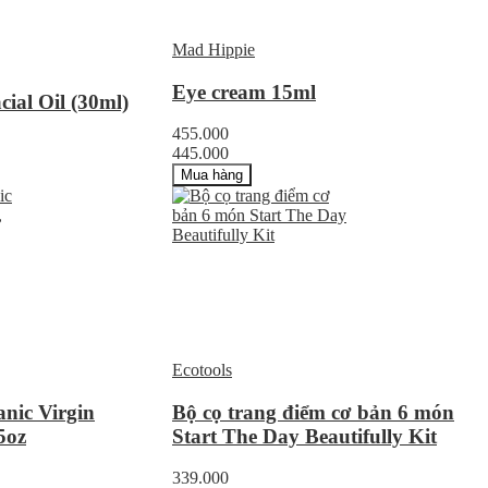
Mad Hippie
Eye cream 15ml
cial Oil (30ml)
455.000
445.000
Mua hàng
Ecotools
nic Virgin
Bộ cọ trang điểm cơ bản 6 món
5oz
Start The Day Beautifully Kit
339.000