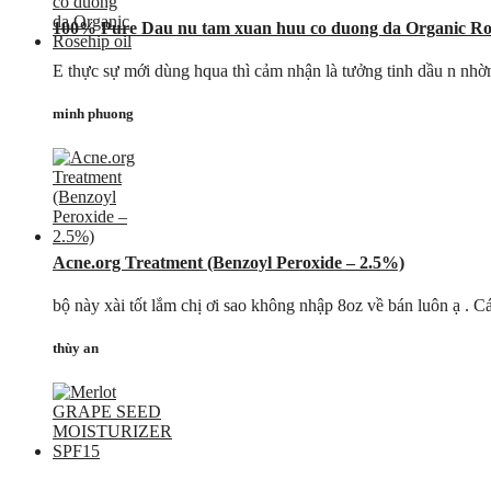
100% Pure Dau nu tam xuan huu co duong da Organic Ros
E thực sự mới dùng hqua thì cảm nhận là tưởng tinh dầu n nhờn
minh phuong
Acne.org Treatment (Benzoyl Peroxide – 2.5%)
bộ này xài tốt lắm chị ơi sao không nhập 8oz về bán luôn ạ . C
thùy an