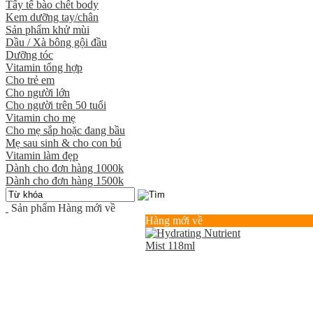
Tẩy tế bào chết body
Kem dưỡng tay/chân
Sản phẩm khử mùi
Dầu / Xà bông gội đầu
Dưỡng tóc
Vitamin tổng hợp
Cho trẻ em
Cho người lớn
Cho người trên 50 tuổi
Vitamin cho mẹ
Cho mẹ sắp hoặc đang bầu
Mẹ sau sinh & cho con bú
Vitamin làm đẹp
Dành cho đơn hàng 1000k
Dành cho đơn hàng 1500k
Sản phẩm
Hàng mới về
Hàng mới về