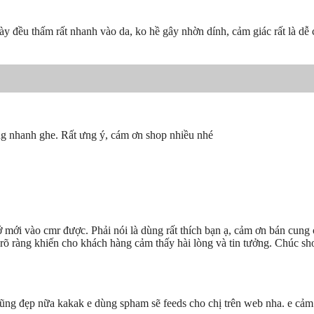
đều thấm rất nhanh vào da, ko hề gây nhờn dính, cảm giác rất là dễ chị
g nhanh ghe. Rất ưng ý, cám ơn shop nhiều nhé
mới vào cmr được. Phải nói là dùng rất thích bạn ạ, cảm ơn bán cung 
rõ ràng khiến cho khách hàng cảm thấy hài lòng và tin tưởng. Chúc sh
ũng đẹp nữa kakak e dùng spham sẽ feeds cho chị trên web nha. e cảm