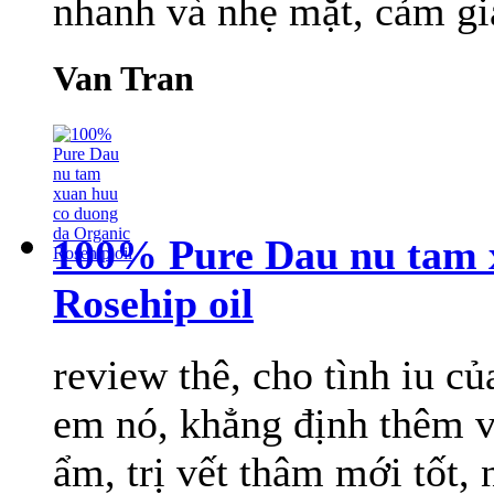
nhanh và nhẹ mặt, cảm gi
Van Tran
100% Pure Dau nu tam 
Rosehip oil
review thê, cho tình iu c
em nó, khẳng định thêm
ẩm, trị vết thâm mới tốt,