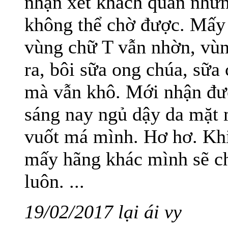
nhận xét khách quan nhưn
không thể chờ được. Mấy
vùng chữ T vẫn nhờn, vùn
ra, bôi sữa ong chúa, sữa 
mà vẫn khô. Mới nhận đượ
sáng nay ngủ dậy da mặt m
vuốt má mình. Hơ hơ. Khi
mấy hãng khác mình sẽ ch
luôn. ...
19/02/2017 lại ái vy