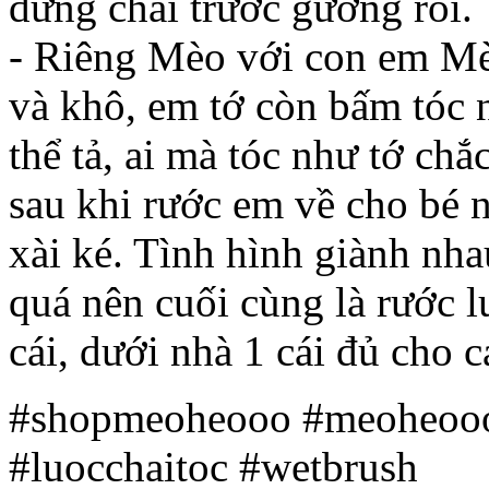
đứng chải trước gương rồi.
- Riêng Mèo với con em Mè
và khô, em tớ còn bấm tóc n
thể tả, ai mà tóc như tớ chắc
sau khi rước em về cho bé n
xài ké. Tình hình giành nh
quá nên cuối cùng là rước l
cái, dưới nhà 1 cái đủ cho 
#shopmeoheooo #meoheooo 
#luocchaitoc #wetbrush