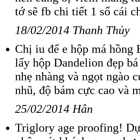
tớ sẽ fb chi tiết 1 số cái 
18/02/2014 Thanh Thủy
Chị iu để e hộp má hồng 
lấy hộp Dandelion đẹp bá
nhẹ nhàng và ngọt ngào củ
nhũ, độ bám cực cao và mị
25/02/2014 Hân
Triglory age proofing! D