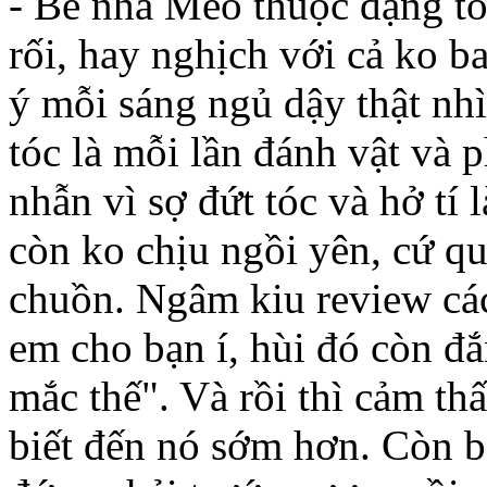
- Bé nhà Mèo thuộc dạng tó
rối, hay nghịch với cả ko b
ý mỗi sáng ngủ dậy thật nh
tóc là mỗi lần đánh vật và 
nhẫn vì sợ đứt tóc và hở tí l
còn ko chịu ngồi yên, cứ 
chuồn. Ngâm kiu review các
em cho bạn í, hùi đó còn đắ
mắc thế". Và rồi thì cảm th
biết đến nó sớm hơn. Còn bạ