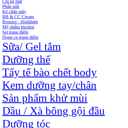
Chì kẻ mắt
Phấn mắt
Kẻ chân mày
BB & CC Cream
Bronzer - Highlight
Mỹ phẩm khoáng
Set trang điểm
Dụng cụ trang điểm
Sữa/ Gel tắm
Dưỡng thể
Tẩy tế bào chết body
Kem dưỡng tay/chân
Sản phẩm khử mùi
Dầu / Xà bông gội đầu
Dưỡng tóc