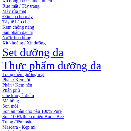
Xà bông 100% thiên nhiên
Rửa mặt / Tẩy trang
Máy rửa mặt
Đầu cọ cho máy
Tẩy tế bào chết
Kem chống nắng
Sản phẩm đặc trị
Nước hoa hồng
Xịt khoáng / Xịt dưỡng
Set dưỡng da
Thực phẩm dưỡng da
Trang điểm gương mặt
Phấn / Kem lót
Phấn / Kem nền
Phấn phủ
Che khuyết điểm
Má hồng
Son môi
Son an toàn cho bầu 100% Pure
Son 100% thiên nhiên Burt's Bee
Trang điểm mắt
Mascara - Kẹp mi