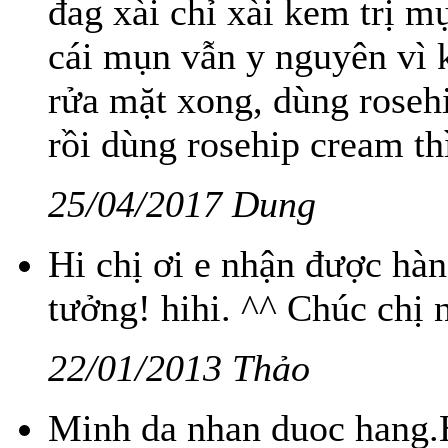
đag xài chỉ xài kem trị m
cái mụn vẫn y nguyên vì 
rửa mặt xong, dùng roseh
rồi dùng rosehip cream thì
25/04/2017 Dung
Hi chị ơi e nhận được hàn
tưởng! hihi. ^^ Chúc chị 
22/01/2013 Thảo
Minh da nhan duoc hang.H