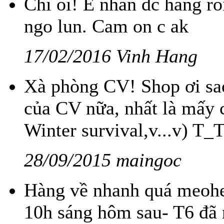
Chi oi! E nhan dc hang ro
ngo lun. Cam on c ak
17/02/2016 Vinh Hang
Xà phòng CV! Shop ơi sa
của CV nữa, nhất là mấy c
Winter survival,v...v) T_
28/09/2015 maingoc
Hàng về nhanh quá meohe
10h sáng hôm sau- T6 đã