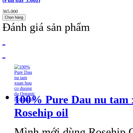
(Full bar 5.6oz)
365.000
Chọn hàng
Đánh giá sản phẩm
100% Pure Dau nu tam 
Rosehip oil
Mình mới dùng Rosehip O