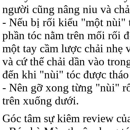
người cũng nâng niu và chả
- Nếu bị rối kiểu "một nùi" 
phần tóc nằm trên mối rối đ
một tay cầm lược chải nhẹ v
và cứ thế chải dần vào tron
đến khi "nùi" tóc được thá
- Nên gỡ xong từng "nùi" rối
trên xuống dưới.
Góc tâm sự kiêm review c