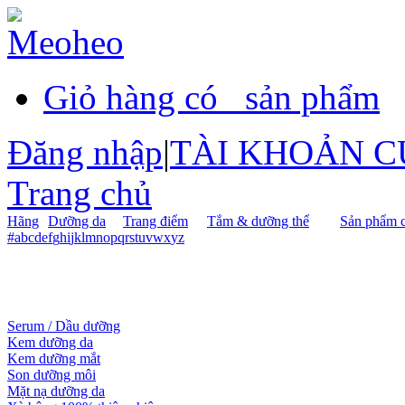
Giỏ hàng có
sản phẩm
Đăng nhập
|
TÀI KHOẢN C
Trang chủ
Hãng
Dưỡng da
Trang điểm
Tắm & dưỡng thể
Sản phẩm c
#
a
b
c
d
e
f
g
h
i
j
k
l
m
n
o
p
q
r
s
t
u
v
w
x
y
z
Serum / Dầu dưỡng
Kem dưỡng da
Kem dưỡng mắt
Son dưỡng môi
Mặt nạ dưỡng da