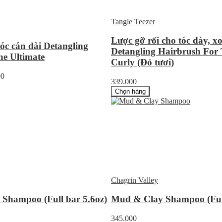
Tangle Teezer
Lược gỡ rối cho tóc dày, x
tóc cán dài Detangling
Detangling Hairbrush For
e Ultimate
Curly (Đỏ tươi)
00
339.000
Chọn hàng
Chagrin Valley
Shampoo (Full bar 5.6oz)
Mud & Clay Shampoo (Full
345.000