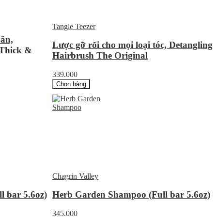
Tangle Teezer
oăn,
Lược gỡ rối cho mọi loại tóc, Detangling
 Thick &
Hairbrush The Original
339.000
Chọn hàng
Chagrin Valley
 bar 5.6oz)
Herb Garden Shampoo (Full bar 5.6oz)
345.000