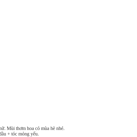
thử. Mùi thơm hoa cỏ mùa hè nhé.
 dầu + tóc mỏng yếu.