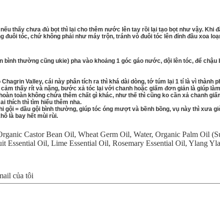
 nếu thấy chưa đủ bọt thì lại cho thêm nước lên tay rồi lại tạo bọt như vậy. Khi 
đuôi tóc, chứ không phải như máy trộn, tránh vò đuôi tóc lên đỉnh đầu xoa loạn
n bình thường cũng ukie) pha vào khoảng 1 góc gáo nước, dội lên tóc, để chậu b
hagrin Valley, cái này phân tích ra thì khá dài dòng, tớ túm lại 1 tí là vì thà
 cảm thấy rít và nặng, bước xả tóc lại với chanh hoặc giấm đơn giản là giúp làm
ui hoàn toàn không chứa thêm chất gì khác, như thế thì cũng ko cần xả chanh giấ
i thích thì tìm hiểu thêm nha.
hi gội = dầu gội bình thường, giúp tóc óng mượt và bềnh bồng, vụ này thì xưa g
ô là bay hết mùi rùi.
Organic Castor Bean Oil
,
Wheat Germ Oil
,
Water
,
Organic Palm Oil (Su
it Essential Oil
,
Lime Essential Oil
,
Rosemary Essential Oil
,
Ylang Yla
il của tôi