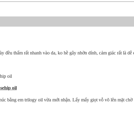
đều thấm rất nhanh vào da, ko hề gây nhờn dính, cảm giác rất là dễ chị
ehip oil
thúc bằng em trilogy oil vừa mới nhận. Lấy mấy giọt vỗ võ lên mặt chờ 