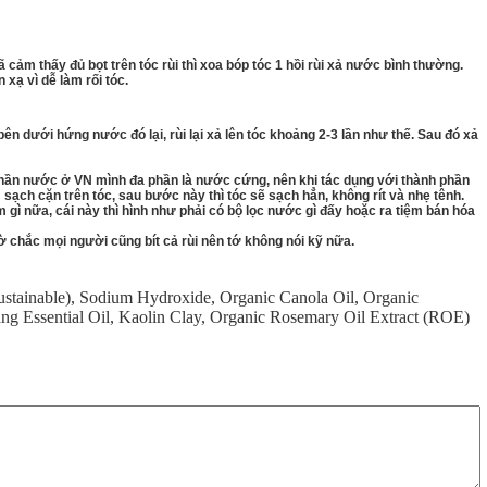
đã cảm thấy đủ bọt trên tóc rùi thì xoa bóp tóc 1 hồi rùi xả nước bình thường.
 xạ vì dễ làm rối tóc.
ên dưới hứng nước đó lại, rùi lại xả lên tóc khoảng 2-3 lần như thế. Sau đó xả
nh phần nước ở VN mình đa phần là nước cứng, nên khi tác dụng với thành phần
 sạch cặn trên tóc, sau bước này thì tóc sẽ sạch hẳn, không rít và nhẹ tênh.
m gì nữa, cái này thì hình như phải có bộ lọc nước gì đấy hoặc ra tiệm bán hóa
iờ chắc mọi người cũng bít cả rùi nên tớ không nói kỹ nữa.
stainable)
,
Sodium Hydroxide
,
Organic Canola Oil
,
Organic
ng Essential Oil
,
Kaolin Clay
,
Organic Rosemary Oil Extract (ROE)