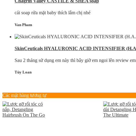
Chagrin Valley CASTILE & SHEA soap
cái soap rửa mặt baby thích lắm chị nhé
Van Pham
SkinCeuticals HYALURONIC ACID INTENSIFIER (H.A
Sau 2 tháng sử dụng em này thì bây giờ em ngoi lên review em 
Túy Loan
Các mặt hàng tương tự