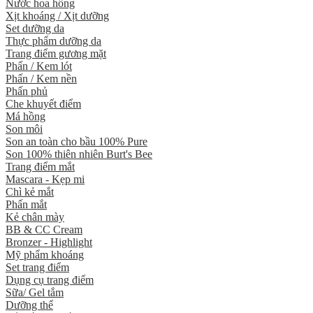
Nước hoa hồng
Xịt khoáng / Xịt dưỡng
Set dưỡng da
Thực phẩm dưỡng da
Trang điểm gương mặt
Phấn / Kem lót
Phấn / Kem nền
Phấn phủ
Che khuyết điểm
Má hồng
Son môi
Son an toàn cho bầu 100% Pure
Son 100% thiên nhiên Burt's Bee
Trang điểm mắt
Mascara - Kẹp mi
Chì kẻ mắt
Phấn mắt
Kẻ chân mày
BB & CC Cream
Bronzer - Highlight
Mỹ phẩm khoáng
Set trang điểm
Dụng cụ trang điểm
Sữa/ Gel tắm
Dưỡng thể