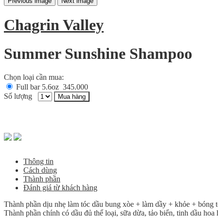
Previous image
Next image
Chagrin Valley
Summer Sunshine Shampoo
Chọn loại cần mua:
Full bar 5.6oz
345.000
Số lượng
Mua hàng
Thông tin
Cách dùng
Thành phần
Đánh giá từ khách hàng
Thành phần dịu nhẹ làm tóc dầu bung xòe + làm dầy + khỏe + bóng tó
Thành phần chính có dầu đủ thể loại, sữa dừa, tảo biển, tinh dầu ho