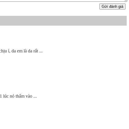
Gửi đánh giá
u í, da em là da rất ...
1 lúc nó thấm vào ...