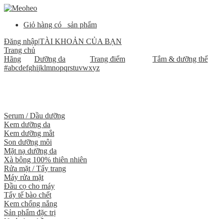
Giỏ hàng có
sản phẩm
Đăng nhập
|
TÀI KHOẢN CỦA BẠN
Trang chủ
Hãng
Dưỡng da
Trang điểm
Tắm & dưỡng thể
#
a
b
c
d
e
f
g
h
i
j
k
l
m
n
o
p
q
r
s
t
u
v
w
x
y
z
Serum / Dầu dưỡng
Kem dưỡng da
Kem dưỡng mắt
Son dưỡng môi
Mặt nạ dưỡng da
Xà bông 100% thiên nhiên
Rửa mặt / Tẩy trang
Máy rửa mặt
Đầu cọ cho máy
Tẩy tế bào chết
Kem chống nắng
Sản phẩm đặc trị