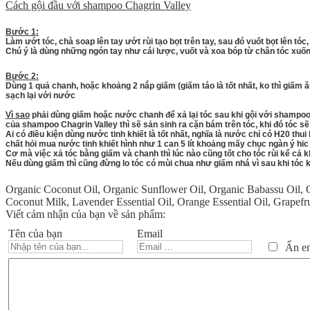
Cách gội đầu với shampoo Chagrin Valley
Bước 1:
Làm ướt tóc, chà soap lên tay ướt rùi tạo bọt trên tay, sau đó vuốt bọt lên tóc,
Chú ý là dùng những ngón tay như cái lược, vuốt và xoa bóp từ chân tóc xuống 
Bước 2:
Dùng 1 quả chanh, hoặc khoảng 2 nắp giấm (giấm táo là tốt nhất, ko thì giấm ă
sạch lại với nước
Vì sao
phải dùng giấm hoặc nước chanh để xả lại tóc sau khi gội với shampoo C
của shampoo Chagrin Valley thì sẽ sản sinh ra cặn bám trên tóc, khi đó tóc sẽ
Ai có điều kiện dùng nước tinh khiết là tốt nhất, nghĩa là nước chỉ có H20 th
chất hỏi mua nước tinh khiết hình như 1 can 5 lít khoảng mấy chục ngàn ý hic a
Cơ mà việc xả tóc bằng giấm và chanh thì lúc nào cũng tốt cho tóc rùi kể cả k
Nếu dùng giấm thì cũng đừng lo tóc có mùi chua như giấm nhá vì sau khi tóc kh
Organic Coconut Oil
,
Organic Sunflower Oil
,
Organic Babassu Oil
,
Coconut Milk
,
Lavender Essential Oil
,
Orange Essential Oil
,
Grapefru
Viết cảm nhận của bạn về sản phẩm:
Tên của bạn
Email
Ẩn ema