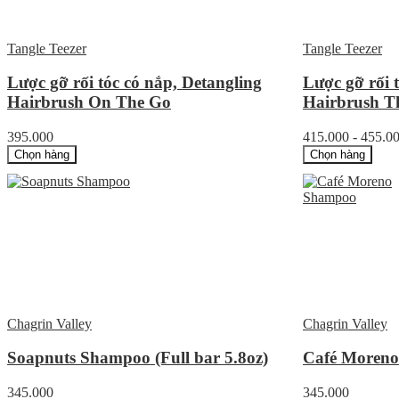
Tangle Teezer
Tangle Teezer
Lược gỡ rối tóc có nắp, Detangling
Lược gỡ rối 
Hairbrush On The Go
Hairbrush Th
395.000
415.000 - 455.0
Chọn hàng
Chọn hàng
Chagrin Valley
Chagrin Valley
Soapnuts Shampoo (Full bar 5.8oz)
Café Moreno 
345.000
345.000