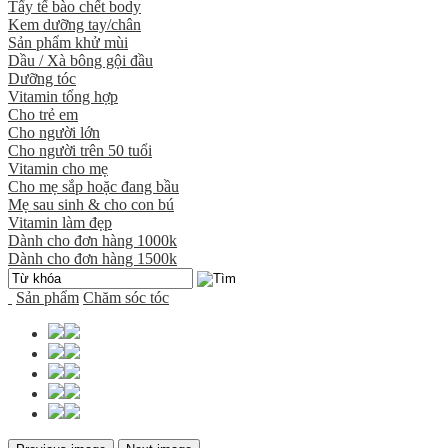
Tẩy tế bào chết body
Kem dưỡng tay/chân
Sản phẩm khử mùi
Dầu / Xà bông gội đầu
Dưỡng tóc
Vitamin tổng hợp
Cho trẻ em
Cho người lớn
Cho người trên 50 tuổi
Vitamin cho mẹ
Cho mẹ sắp hoặc đang bầu
Mẹ sau sinh & cho con bú
Vitamin làm đẹp
Dành cho đơn hàng 1000k
Dành cho đơn hàng 1500k
Sản phẩm
Chăm sóc tóc