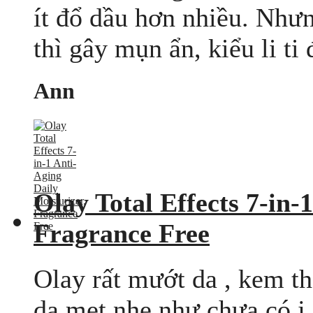
ít đổ dầu hơn nhiều. Nhưn
thì gây mụn ẩn, kiểu li ti 
Ann
Olay Total Effects 7-in-
Fragrance Free
Olay rất mướt da , kem t
da mẹt nhẹ như chưa có j 