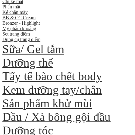
Chì kẻ mắt
Phấn mắt
Kẻ chân mày
BB & CC Cream
Bronzer - Highlight
Mỹ phẩm khoáng
Set trang điểm
Dụng cụ trang điểm
Sữa/ Gel tắm
Dưỡng thể
Tẩy tế bào chết body
Kem dưỡng tay/chân
Sản phẩm khử mùi
Dầu / Xà bông gội đầu
Dưỡng tóc