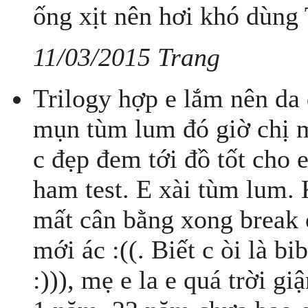
ống xịt nên hơi khó dùng
11/03/2015 Trang
Trilogy hợp e lắm nên da 
mụn tùm lum đó giờ chị 
c đẹp đem tới đồ tốt c
ham test. E xài tùm lum. 
mất cân bằng xong break 
mới ác :((. Biết c òi là b
:))), mẹ e la e quá trời gi