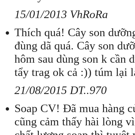
15/01/2013 VhRoRa
Thích quá! Cây son dưỡng
đùng dã quá. Cây son dưỡ
hôm sau dùng son k cần d
tẩy trag ok cả :)) túm lại l
21/08/2015 DT..970
Soap CV! Đã mua hàng củ
cũng cảm thấy hài lòng vì
chất lượng soap thì tuyệt 