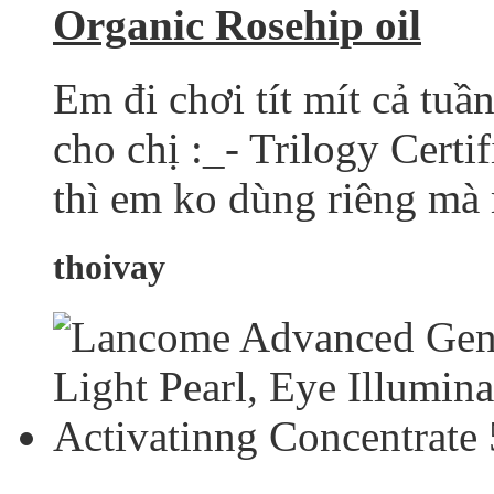
Organic Rosehip oil
Em đi chơi tít mít cả tuầ
cho chị :_- Trilogy Cert
thì em ko dùng riêng mà m
thoivay