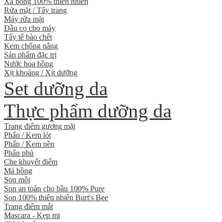
Xà bông 100% thiên nhiên
Rửa mặt / Tẩy trang
Máy rửa mặt
Đầu cọ cho máy
Tẩy tế bào chết
Kem chống nắng
Sản phẩm đặc trị
Nước hoa hồng
Xịt khoáng / Xịt dưỡng
Set dưỡng da
Thực phẩm dưỡng da
Trang điểm gương mặt
Phấn / Kem lót
Phấn / Kem nền
Phấn phủ
Che khuyết điểm
Má hồng
Son môi
Son an toàn cho bầu 100% Pure
Son 100% thiên nhiên Burt's Bee
Trang điểm mắt
Mascara - Kẹp mi