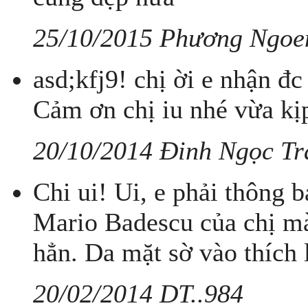
25/10/2015 Phương Ngoe
asd;kfj9! chị ời e nhận đc
Cảm ơn chị iu nhé vừa kị
20/10/2014 Đinh Ngọc T
Chi ui! Ui, e phải thông 
Mario Badescu của chị mà
hẳn. Da mặt sờ vào thích 
20/02/2014 DT..984