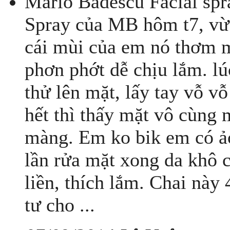
Mario Badescu Facial spr
Spray của MB hôm t7, vừa
cái mùi của em nó thơm 
phơn phớt dễ chịu lắm. l
thử lên mặt, lấy tay vỗ v
hết thì thấy mặt vô cùng
màng. Em ko bik em có ả
lần rửa mặt xong da khô c
liền, thích lắm. Chai này 
tư cho ...