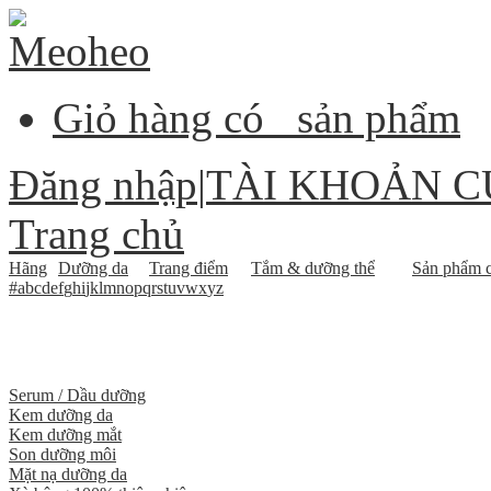
Giỏ hàng có
sản phẩm
Đăng nhập
|
TÀI KHOẢN C
Trang chủ
Hãng
Dưỡng da
Trang điểm
Tắm & dưỡng thể
Sản phẩm c
#
a
b
c
d
e
f
g
h
i
j
k
l
m
n
o
p
q
r
s
t
u
v
w
x
y
z
Serum / Dầu dưỡng
Kem dưỡng da
Kem dưỡng mắt
Son dưỡng môi
Mặt nạ dưỡng da