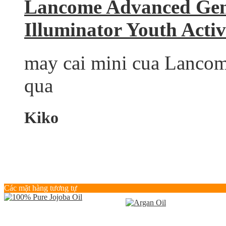
Lancome Advanced Geni
Illuminator Youth Acti
may cai mini cua Lancome
qua
Kiko
Các mặt hàng tương tự