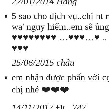
22/01/2014 Hằng
5 sao cho dịch vụ..chị nt 
wa' nguy hiểm..em sẽ ủ
♥♥♥♥♥♥♥♥ …♥♥♥…♥ .
♥♥♥
25/06/2015 châu
em nhận được phấn với cọ
chị nhé ❤️❤️❤️
14/11/2017 Đt ..747