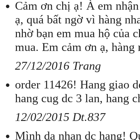
Cảm ơn chị ạ! À em nhận
ạ, quá bất ngờ vì hàng nh
nhờ bạn em mua hộ của chị
mua. Em cảm ơn ạ, hàng r
27/12/2016 Trang
order 11426! Hang giao d
hang cug dc 3 lan, hang ch
12/02/2015 Dt.837
Mình da nhan dc hang! Q