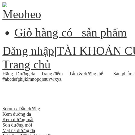
Giỏ hàng có
sản phẩm
Đăng nhập
|
TÀI KHOẢN C
Trang chủ
Hãng
Dưỡng da
Trang điểm
Tắm & dưỡng thể
Sản phẩm c
#
a
b
c
d
e
f
g
h
i
j
k
l
m
n
o
p
q
r
s
t
u
v
w
x
y
z
Serum / Dầu dưỡng
Kem dưỡng da
Kem dưỡng mắt
Son dưỡng môi
Mặt nạ dưỡng da