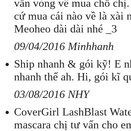
vẫn vòng về mua chỗ chị. 
cứ mua cái nào về là xài 
Meoheo dài dài nhé _3
09/04/2016 Minhhanh
Ship nhanh & gói kỹ! E nh
nhanh thế ah. Hi, gói kĩ 
03/08/2016 NHY
CoverGirl LashBlast Wate
mascara chị tư vấn cho e