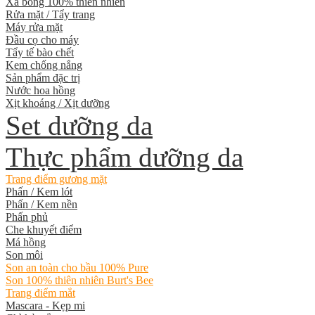
Xà bông 100% thiên nhiên
Rửa mặt / Tẩy trang
Máy rửa mặt
Đầu cọ cho máy
Tẩy tế bào chết
Kem chống nắng
Sản phẩm đặc trị
Nước hoa hồng
Xịt khoáng / Xịt dưỡng
Set dưỡng da
Thực phẩm dưỡng da
Trang điểm gương mặt
Phấn / Kem lót
Phấn / Kem nền
Phấn phủ
Che khuyết điểm
Má hồng
Son môi
Son an toàn cho bầu 100% Pure
Son 100% thiên nhiên Burt's Bee
Trang điểm mắt
Mascara - Kẹp mi