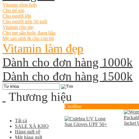
Vitamin tổng hợp
Cho trẻ em
Cho người lớn
Cho người trên 50 tuổi
Vitamin cho mẹ
Cho mẹ sắp hoặc đang bầu
Mẹ sau sinh & cho con bú
Vitamin làm đẹp
Dành cho đơn hàng 1000k
Dành cho đơn hàng 1500k
Thương hiệu
Coolibar
Tất cả
SALE XẢ KHO
Hàng mới về
Mặt hàng mới