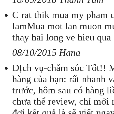
C rat thik mua my pham c
lamMua mot lan muon mua
thay hai long ve hieu qua 
08/10/2015 Hana
DỊch vụ-chăm sóc Tốt!! M
hàng của bạn: rất nhanh 
trước, hôm sau có hàng l
chưa thể review, chỉ mới 
đợi kết quả là sẽ viết ng