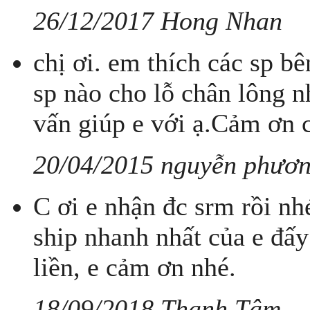
26/12/2017 Hong Nhan
chị ơi. em thích các sp 
sp nào cho lỗ chân lông n
vấn giúp e với ạ.Cảm ơn c
20/04/2015 nguyễn phươn
C ơi e nhận đc srm rồi n
ship nhanh nhất của e đấy
liền, e cảm ơn nhé.
18/09/2018 Thanh Tâm