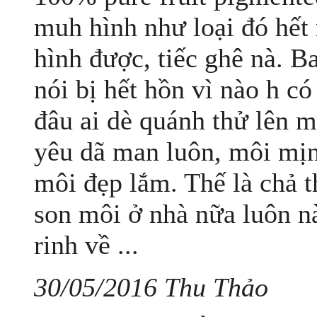
muh hình như loại đó hết 
hình được, tiếc ghê nà. B
nói bị hết hồn vì nào h c
đâu ai dè quánh thử lên 
yêu dã man luôn, môi mị
môi đẹp lắm. Thế là chả 
son môi ở nhà nữa luôn n
rinh về ...
30/05/2016 Thu Thảo