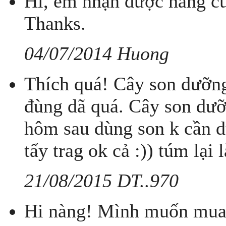
Hi, em nhận được hàng của
Thanks.
04/07/2014 Huong
Thích quá! Cây son dưỡng
đùng dã quá. Cây son dưỡ
hôm sau dùng son k cần d
tẩy trag ok cả :)) túm lại l
21/08/2015 DT..970
Hi nàng! Mình muốn mua 