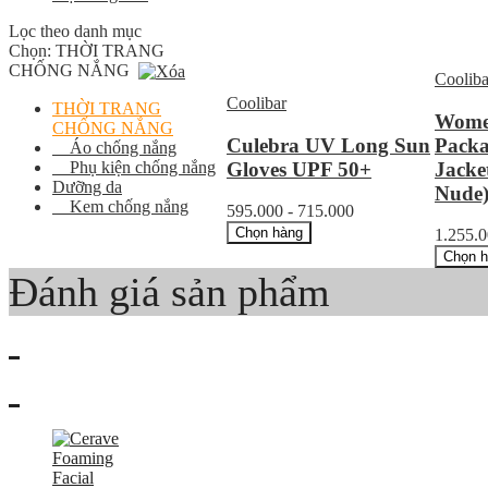
Lọc theo danh mục
Chọn:
THỜI TRANG
CHỐNG NẮNG
Cooliba
Coolibar
THỜI TRANG
Women
CHỐNG NẮNG
Culebra UV Long Sun
Packa
Áo chống nắng
Gloves UPF 50+
Jacke
Phụ kiện chống nắng
Dưỡng da
Nude
Kem chống nắng
595.000 - 715.000
Chọn hàng
1.255.
Chọn 
Đánh giá sản phẩm