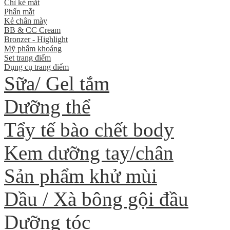
Chì kẻ mắt
Phấn mắt
Kẻ chân mày
BB & CC Cream
Bronzer - Highlight
Mỹ phẩm khoáng
Set trang điểm
Dụng cụ trang điểm
Sữa/ Gel tắm
Dưỡng thể
Tẩy tế bào chết body
Kem dưỡng tay/chân
Sản phẩm khử mùi
Dầu / Xà bông gội đầu
Dưỡng tóc