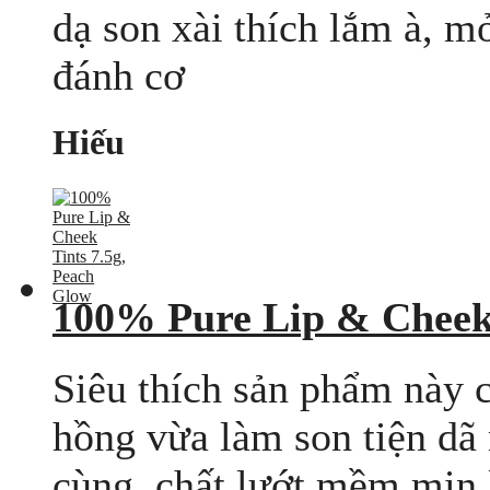
dạ son xài thích lắm à, m
đánh cơ
Hiếu
100% Pure Lip & Cheek 
Siêu thích sản phẩm này
hồng vừa làm son tiện dã
cùng, chất lướt mềm mịn lu