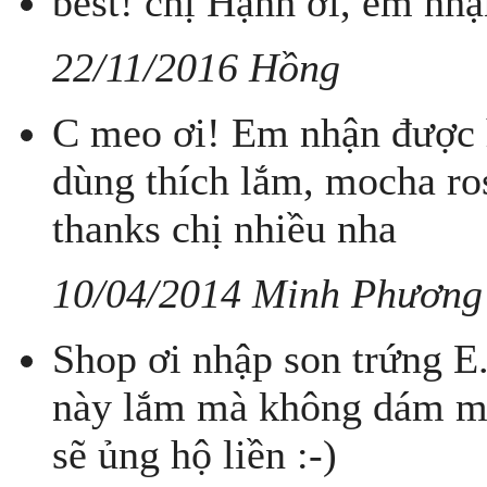
best! chị Hạnh ơi, em nhậ
22/11/2016 Hồng
C meo ơi! Em nhận được hà
dùng thích lắm, mocha ro
thanks chị nhiều nha
10/04/2014 Minh Phương
Shop ơi nhập son trứng E
này lắm mà không dám mu
sẽ ủng hộ liền :-)