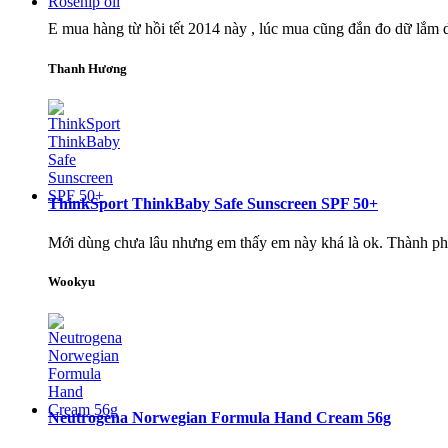
E mua hàng từ hồi tết 2014 này , lúc mua cũng đắn đo dữ lắm do 
Thanh Hương
ThinkSport ThinkBaby Safe Sunscreen SPF 50+
Mới dùng chưa lâu nhưng em thấy em này khá là ok. Thành phần
Wookyu
Neutrogena Norwegian Formula Hand Cream 56g