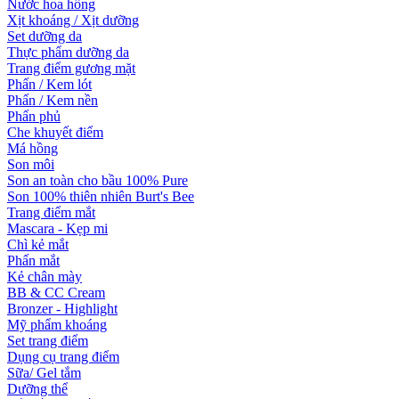
Nước hoa hồng
Xịt khoáng / Xịt dưỡng
Set dưỡng da
Thực phẩm dưỡng da
Trang điểm gương mặt
Phấn / Kem lót
Phấn / Kem nền
Phấn phủ
Che khuyết điểm
Má hồng
Son môi
Son an toàn cho bầu 100% Pure
Son 100% thiên nhiên Burt's Bee
Trang điểm mắt
Mascara - Kẹp mi
Chì kẻ mắt
Phấn mắt
Kẻ chân mày
BB & CC Cream
Bronzer - Highlight
Mỹ phẩm khoáng
Set trang điểm
Dụng cụ trang điểm
Sữa/ Gel tắm
Dưỡng thể