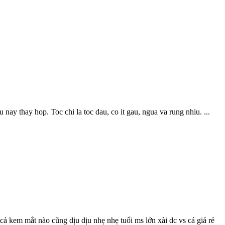
ay thay hop. Toc chi la toc dau, co it gau, ngua va rung nhiu. ...
̉ kem mắt nào cũng dịu dịu nhẹ nhẹ tuổi ms lớn xài dc vs cá giá rẻ