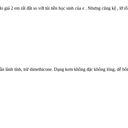
giá 2 em rất đắt so với túi tiền học sinh của e . Nhưng cũng kệ , lỡ rồi
 lành tính, trừ dimethicone. Dạng kem không đặc không lỏng, dễ bôi. 