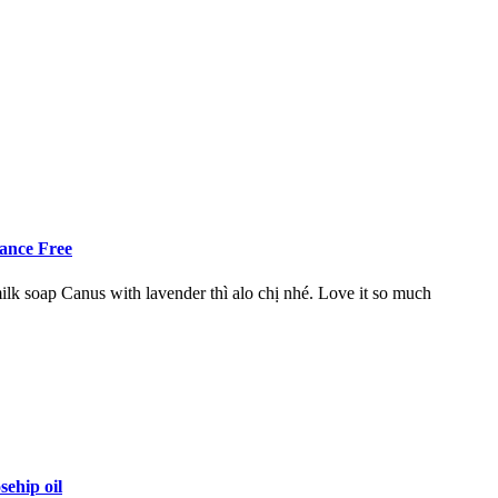
rance Free
lk soap Canus with lavender thì alo chị nhé. Love it so much
ehip oil