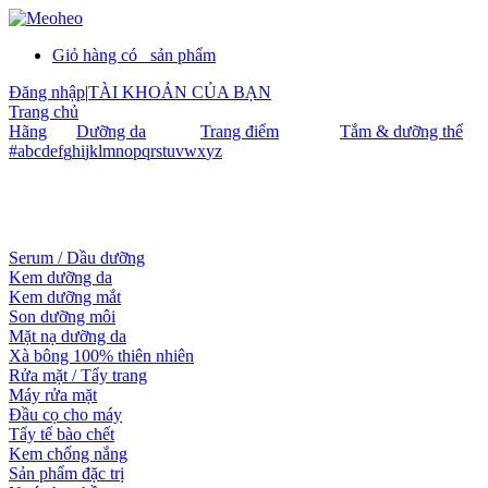
Giỏ hàng có
sản phẩm
Đăng nhập
|
TÀI KHOẢN CỦA BẠN
Trang chủ
Hãng
Dưỡng da
Trang điểm
Tắm & dưỡng thể
#
a
b
c
d
e
f
g
h
i
j
k
l
m
n
o
p
q
r
s
t
u
v
w
x
y
z
Serum / Dầu dưỡng
Kem dưỡng da
Kem dưỡng mắt
Son dưỡng môi
Mặt nạ dưỡng da
Xà bông 100% thiên nhiên
Rửa mặt / Tẩy trang
Máy rửa mặt
Đầu cọ cho máy
Tẩy tế bào chết
Kem chống nắng
Sản phẩm đặc trị