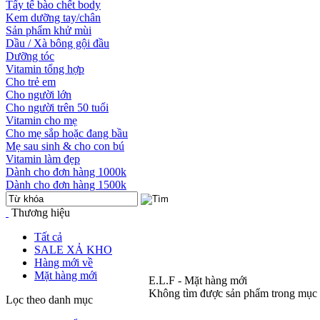
Tẩy tế bào chết body
Kem dưỡng tay/chân
Sản phẩm khử mùi
Dầu / Xà bông gội đầu
Dưỡng tóc
Vitamin tổng hợp
Cho trẻ em
Cho người lớn
Cho người trên 50 tuổi
Vitamin cho mẹ
Cho mẹ sắp hoặc đang bầu
Mẹ sau sinh & cho con bú
Vitamin làm đẹp
Dành cho đơn hàng 1000k
Dành cho đơn hàng 1500k
Thương hiệu
Tất cả
SALE XẢ KHO
Hàng mới về
Mặt hàng mới
E.L.F - Mặt hàng mới
Không tìm được sản phẩm trong mục
Lọc theo danh mục