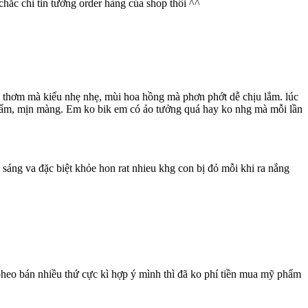
hắc chỉ tin tưởng order hàng của shop thôi ^^
 thơm mà kiểu nhẹ nhẹ, mùi hoa hồng mà phơn phớt dễ chịu lắm. lúc
ẩm ẩm, mịn màng. Em ko bik em có ảo tưởng quá hay ko nhg mà mỗi lần
sáng va đặc biệt khỏe hon rat nhieu khg con bị đỏ mỗi khi ra nắng
eo bán nhiều thứ cực kì hợp ý mình thì đã ko phí tiền mua mỹ phẩm