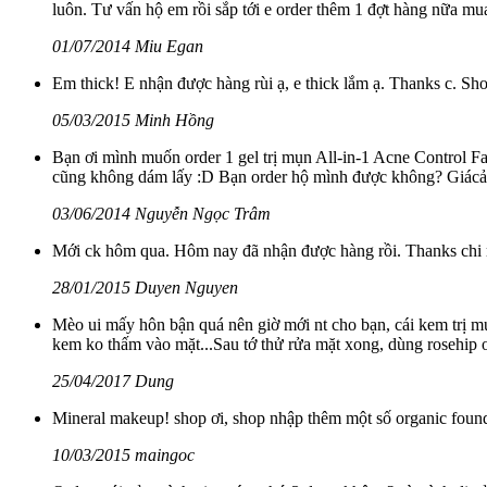
luôn. Tư vấn hộ em rồi sắp tới e order thêm 1 đợt hàng nữa mua
01/07/2014 Miu Egan
Em thick! E nhận được hàng rùi ạ, e thick lắm ạ. Thanks c. Sho
05/03/2015 Minh Hồng
Bạn ơi mình muốn order 1 gel trị mụn All-in-1 Acne Control F
cũng không dám lấy :D Bạn order hộ mình được không? Giácả n
03/06/2014 Nguyễn Ngọc Trâm
Mới ck hôm qua. Hôm nay đã nhận được hàng rồi. Thanks chi m
28/01/2015 Duyen Nguyen
Mèo ui mấy hôn bận quá nên giờ mới nt cho bạn, cái kem trị mụ
kem ko thấm vào mặt...Sau tớ thử rửa mặt xong, dùng rosehip oi
25/04/2017 Dung
Mineral makeup! shop ơi, shop nhập thêm một số organic foun
10/03/2015 maingoc