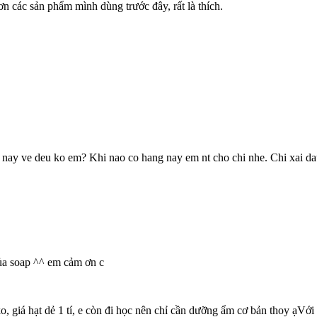
n các sản phẩm mình dùng trước đây, rất là thích.
nay ve deu ko em? Khi nao co hang nay em nt cho chi nhe. Chi xai dau n
ủa soap ^^ em cảm ơn c
á hạt dẻ 1 tí, e còn đi học nên chỉ cần dưỡng ẩm cơ bản thoy ạVới ca