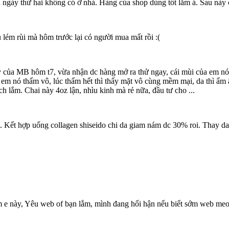
ngày thứ hai không có ở nhà. Hàng của shop dùng tốt lắm á. Sau này c
u lém rùi mà hôm trước lại có người mua mất rồi :(
y của MB hôm t7, vừa nhận dc hàng mở ra thử ngay, cái mùi của em nó
ho em nó thấm vô, lúc thấm hết thì thấy mặt vô cùng mềm mại, da thì 
ch lắm. Chai này 4oz lận, nhìu kinh mà rẻ nữa, đầu tư cho ...
. Kết hợp uống collagen shiseido chi da giam nám dc 30% roi. Thay da 
e này, Yêu web of bạn lắm, mình đang hối hận nếu biết sớm web meoh