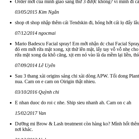
Order mới của mình giao sáng thứ 3 được không? vì mình đi cả 
03/05/2015 Kim Ngân
shop ơi shop nhập thêm cái Tendskin đi, hóng hớt cái lọ đấy lâ
07/12/2014 ngocmai
Mario Badescu Facial spray! Em mới nhận dc chai Facial Spra
đó em mới rửa mặt xong, xịt thử lên mặt, lấy tay vỗ vỗ nhẹ c
rửa mặt xong da khô căng, xịt em nó vào là da mềm lại liền, thí
07/09/2014 Lê Uyên
Sau 3 thang xài origins sáng chi xài dòng APW. Tối dong Plant
nua. Cam on e cam on Oirigin thật nhieu.
03/10/2016 Quỳnh chi
E nhan duoc do roi c nhe. Ship sieu nhanh ah. Cam on c ah
15/02/2017 Van
Dưỡng mi Brow & Lash treatment còn hàng ko? Mình hốt thêm 
nơi khác.