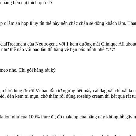
 hàng bên chị thích quá :D
p c làm ăn hợp lí uy tín thế này nên chắc chắn sẽ đông khách lắm. Tha
acialTreatment của Neutrogena với 1 kem dưỡng mắt Clinique All abou
hư thế nào với bao lâu thì hàng về bạn báo mình nhé:*:*:*
eo nhe. Chị gói hàng rất kỹ
n í tớ dùng đc rồi.Vì ban đầu tớ ngưng hết mấy cái đag xài chỉ xài kem
d, đến kem trị mụn, chờ thấm rồi dùng rosehip cream thì kết quả rất tu
dation như của 100% Pure đi, đồ makeup của hãng này không hề gây m