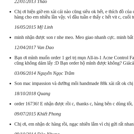
22/01/2013 Thảo
Chị ơi hiện giờ em xài cái nào cũng siêu ok hết, e thích đồ củ
hàng cho em nhiều lần vậy. vì đầu tuần e thấy c hết vit c, cuối 
16/05/2015 Mỹ Linh
minh nhận được son r nhe meo. Meo giao nhanh cực. minh bất
12/04/2017 Van Dao
Bạn ơi mình muốn order 1 gel trị mụn All-in-1 Acne Control F
cũng không dám lấy :D Bạn order hộ mình được không? Giácả n
03/06/2014 Nguyễn Ngọc Trâm
Son mac impassion và dưỡng môi handmade 88k xài rất ok chị
18/10/2018 Quang
order 16736! E nhận được rồi c, thanks c, hàng bên c dùng tốt,
09/07/2015 Khiết Phong
Chị ơi, em nhận dc hàng rồi, ngạc nhiên lắm vì chị gửi rất nha