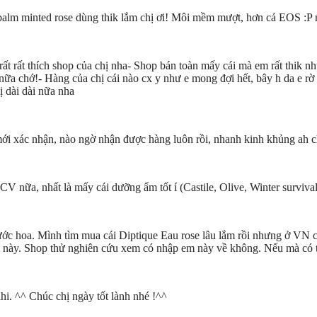
alm minted rose dùng thik lắm chị ơi! Môi mềm mượt, hơn cả EOS :P mỗi
t rất rất thích shop của chị nha- Shop bán toàn mấy cái mà em rất thik
n nữa chớ!- Hàng của chị cái nào cx y như e mong đợi hết, bây h da e rờ
ị dài dài nữa nha
mới xác nhận, nào ngờ nhận được hàng luôn rồi, nhanh kinh khủng ah c
nữa, nhất là mấy cái dưỡng ẩm tốt í (Castile, Olive, Winter survival
ước hoa. Mình tìm mua cái Diptique Eau rose lâu lắm rồi nhưng ở VN c
m này. Shop thử nghiên cứu xem có nhập em này về không. Nếu mà có 
hi. ^^ Chúc chị ngày tốt lành nhé !^^