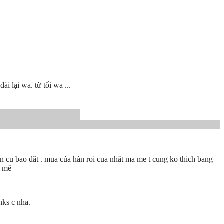
ài lại wa. từ tối wa ...
nen cu bao đăt . mua của hàn roi cua nhât ma me t cung ko thich bang
t mê
nks c nha.