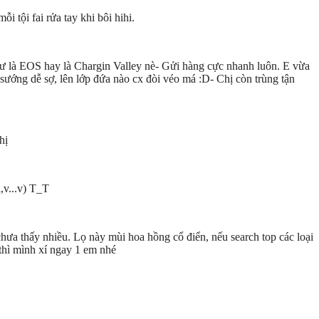
 tội fai rửa tay khi bôi hihi.
 như là EOS hay là Chargin Valley nè- Gửi hàng cực nhanh luôn. E vừa
 sướng dễ sợ, lên lớp đứa nào cx đòi véo má :D- Chị còn trùng tận
hị
,v...v) T_T
hưa thấy nhiều. Lọ này mùi hoa hồng cổ điển, nếu search top các loại
thì mình xí ngay 1 em nhé