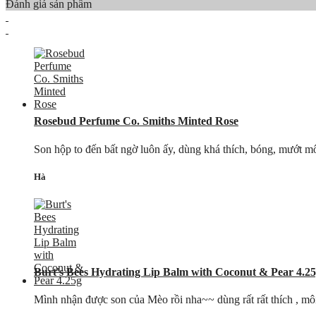
Đánh giá sản phẩm
Rosebud Perfume Co. Smiths Minted Rose
Son hộp to đến bất ngờ luôn ấy, dùng khá thích, bóng, mướt môi
Hà
Burt's Bees Hydrating Lip Balm with Coconut & Pear 4.2
Mình nhận được son của Mèo rồi nha~~ dùng rất rất thích , m