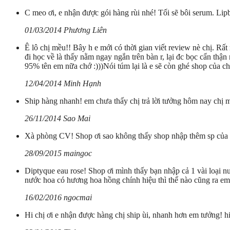
C meo ơi, e nhận được gói hàng rùi nhé! Tối sẽ bôi serum. Lipb
01/03/2014 Phương Liên
Ê lô chị mều!! Bây h e mới có thời gian viết review nè chị. Rấ
đi học về là thấy nằm ngay ngắn trên bàn r, lại đc bọc cẩn thậ
95% tên em nữa chớ :)))Nói túm lại là e sẽ còn ghé shop của ch
12/04/2014 Minh Hạnh
Ship hàng nhanh! em chưa thấy chị trả lời tưởng hôm nay chị 
26/11/2014 Sao Mai
Xà phòng CV! Shop ơi sao không thấy shop nhập thêm sp của CV 
28/09/2015 maingoc
Diptyque eau rose! Shop ơi mình thấy bạn nhập cả 1 vài loại n
nước hoa có hương hoa hồng chính hiệu thì thể nào cũng ra e
16/02/2016 ngocmai
Hi chị ơi e nhận được hàng chị ship ùi, nhanh hơn em tưởng! hi