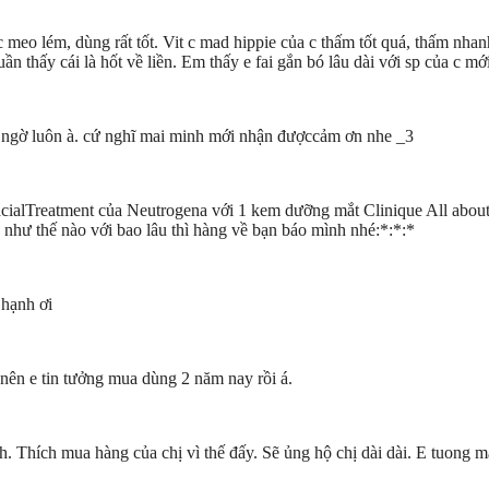
a c meo lém, dùng rất tốt. Vit c mad hippie của c thấm tốt quá, thấm nh
tuần thấy cái là hốt về liền. Em thấy e fai gắn bó lâu dài với sp của c m
 ngờ luôn à. cứ nghĩ mai minh mới nhận đượccảm ơn nhe _3
acialTreatment của Neutrogena với 1 kem dưỡng mắt Clinique All abou
hư thế nào với bao lâu thì hàng về bạn báo mình nhé:*:*:*
 hạnh ơi
 nên e tin tưởng mua dùng 2 năm nay rồi á.
nh. Thích mua hàng của chị vì thế đấy. Sẽ ủng hộ chị dài dài. E tuong m