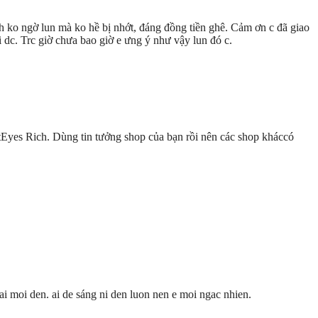
anh ko ngờ lun mà ko hề bị nhớt, đáng đồng tiền ghê. Cảm ơn c đã giao
ới dc. Trc giờ chưa bao giờ e ưng ý như vậy lun đó c.
tEyes Rich. Dùng tin tưởng shop của bạn rồi nên các shop kháccó
ai moi den. ai de sáng ni den luon nen e moi ngac nhien.