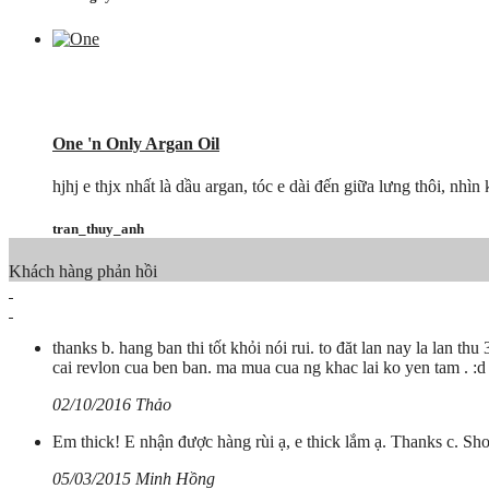
One 'n Only Argan Oil
hjhj e thjx nhất là dầu argan, tóc e dài đến giữa lưng thôi, nhìn
tran_thuy_anh
Khách hàng phản hồi
thanks b. hang ban thi tốt khỏi nói rui. to đăt lan nay la lan 
cai revlon cua ben ban. ma mua cua ng khac lai ko yen tam . :d
02/10/2016 Thảo
Em thick! E nhận được hàng rùi ạ, e thick lắm ạ. Thanks c. Sho
05/03/2015 Minh Hồng