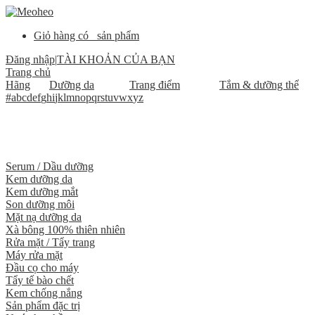
Giỏ hàng có
sản phẩm
Đăng nhập
|
TÀI KHOẢN CỦA BẠN
Trang chủ
Hãng
Dưỡng da
Trang điểm
Tắm & dưỡng thể
#
a
b
c
d
e
f
g
h
i
j
k
l
m
n
o
p
q
r
s
t
u
v
w
x
y
z
Serum / Dầu dưỡng
Kem dưỡng da
Kem dưỡng mắt
Son dưỡng môi
Mặt nạ dưỡng da
Xà bông 100% thiên nhiên
Rửa mặt / Tẩy trang
Máy rửa mặt
Đầu cọ cho máy
Tẩy tế bào chết
Kem chống nắng
Sản phẩm đặc trị