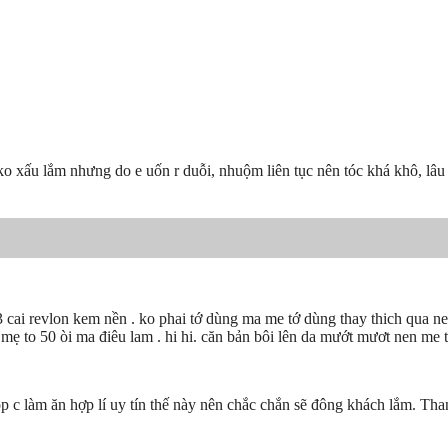
 ko xấu lắm nhưng do e uốn r duỗi, nhuộm liên tục nên tóc khá khô, lâu d
thu 3 cai revlon kem nền . ko phai tớ dùng ma me tớ dùng thay thich qua 
 mẹ to 50 òi ma điêu lam . hi hi. căn bản bôi lên da mướt mươt nen me 
p c làm ăn hợp lí uy tín thế này nên chắc chắn sẽ đông khách lắm. Tha