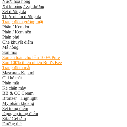
Nước hoa hồng
Xịt khoáng / Xịt dưỡng
Set dưỡng da
Thực phẩm dưỡng da
Trang điểm gương mặt
Phấn / Kem lót
Phấn / Kem nền
Phấn phủ
Che khuyết điểm
Má hồng
Son môi
Son an toàn cho bầu 100% Pure
Son 100% thiên nhiên Burt's Bee
Trang điểm mắt
Mascara - Kẹp mi
Chì kẻ mắt
Phấn mắt
Kẻ chân mày
BB & CC Cream
Bronzer - Highlight
Mỹ phẩm khoáng
Set trang điểm
Dụng cụ trang điểm
Sữa/ Gel tắm
Dưỡng thể