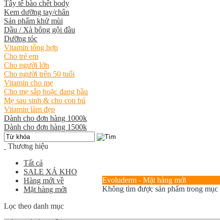
Tẩy tế bào chết body
Kem dưỡng tay/chân
Sản phẩm khử mùi
Dầu / Xà bông gội đầu
Dưỡng tóc
Vitamin tổng hợp
Cho trẻ em
Cho người lớn
Cho người trên 50 tuổi
Vitamin cho mẹ
Cho mẹ sắp hoặc đang bầu
Mẹ sau sinh & cho con bú
Vitamin làm đẹp
Dành cho đơn hàng 1000k
Dành cho đơn hàng 1500k
Thương hiệu
Tất cả
SALE XẢ KHO
Evoluderm - Mặt hàng mới
Hàng mới về
Không tìm được sản phẩm trong mục
Mặt hàng mới
Lọc theo danh mục