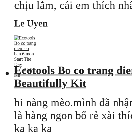
chịu lắm, cái em thích nhấ
Le Uyen
Ecotools Bo co trang di
Beautifully Kit
hi nàng mèo.mình đã nhận
là hàng ngon bổ rẻ xài th
ka ka ka