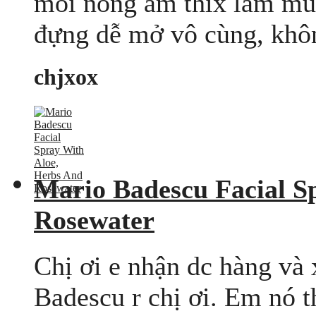
môi nóng ấm thix lắm mù
đựng dễ mở vô cùng, không
chjxox
Mario Badescu Facial S
Rosewater
Chị ơi e nhận dc hàng và 
Badescu r chị ơi. Em nó t