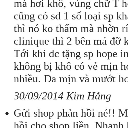
má hơi khô, vùng chữ T hơ
cũng có sd 1 số loại sp k
thì nó ko thấm mà nhờn rí
clinique thì 2 bên má đỡ
Tới khi dc tặng sp hope in
không bị khô có vẻ mịn h
nhiều. Da mịn và mướt hơ
30/09/2014 Kim Hằng
Gửi shop phản hồi né!! M
hồi cho shop liền. Nhanh 