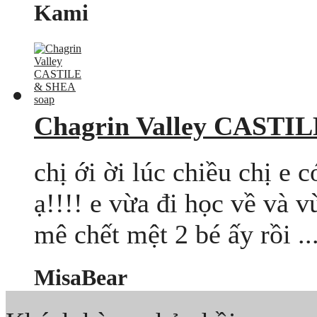
Kami
Chagrin Valley CASTI
chị ới ời lúc chiều chị e c
ạ!!!! e vừa đi học về và v
mê chết mệt 2 bé ấy rồi ..
MisaBear