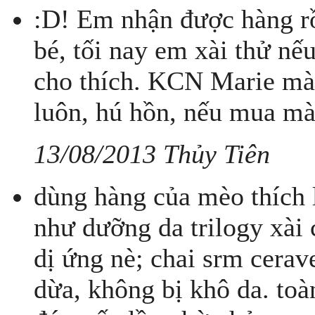
:D! Em nhận được hàng rồ
bé, tối nay em xài thử nế
cho thích. KCN Marie mà
luôn, hú hồn, nếu mua màu
13/08/2013 Thủy Tiên
dùng hàng của mèo thích 
như dưỡng da trilogy xài 
dị ứng nè; chai srm cera
dừa, không bị khô da. t