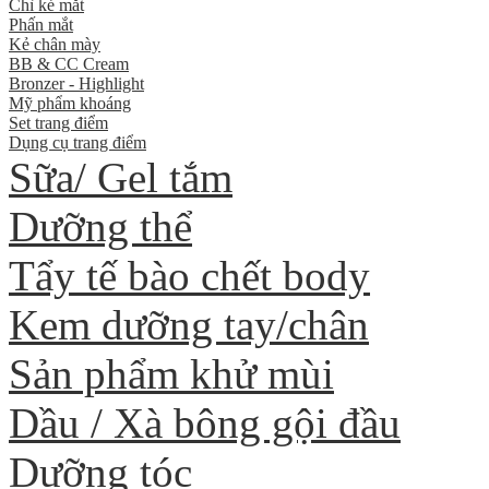
Chì kẻ mắt
Phấn mắt
Kẻ chân mày
BB & CC Cream
Bronzer - Highlight
Mỹ phẩm khoáng
Set trang điểm
Dụng cụ trang điểm
Sữa/ Gel tắm
Dưỡng thể
Tẩy tế bào chết body
Kem dưỡng tay/chân
Sản phẩm khử mùi
Dầu / Xà bông gội đầu
Dưỡng tóc