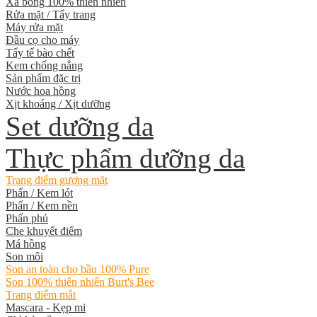
Xà bông 100% thiên nhiên
Rửa mặt / Tẩy trang
Máy rửa mặt
Đầu cọ cho máy
Tẩy tế bào chết
Kem chống nắng
Sản phẩm đặc trị
Nước hoa hồng
Xịt khoáng / Xịt dưỡng
Set dưỡng da
Thực phẩm dưỡng da
Trang điểm gương mặt
Phấn / Kem lót
Phấn / Kem nền
Phấn phủ
Che khuyết điểm
Má hồng
Son môi
Son an toàn cho bầu 100% Pure
Son 100% thiên nhiên Burt's Bee
Trang điểm mắt
Mascara - Kẹp mi