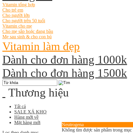
Vitamin tổng hợp
Cho trẻ em
Cho người lớn
Cho người trên 50 tuổi
Vitamin cho mẹ
Cho mẹ sắp hoặc đang bầu
Mẹ sau sinh & cho con bú
Vitamin làm đẹp
Dành cho đơn hàng 1000k
Dành cho đơn hàng 1500k
Thương hiệu
Tất cả
SALE XẢ KHO
Hàng mới về
Mặt hàng mới
Neutrogena
Không tìm được sản phẩm trong mục
Lọc theo danh mục