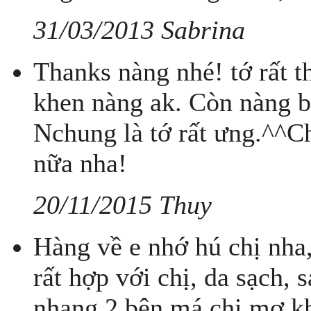
31/03/2013 Sabrina
Thanks nàng nhé! tớ rất t
khen nàng ak. Còn nàng bá
Nchung là tớ rất ưng.^^C
nữa nha!
20/11/2015 Thuy
Hàng về e nhớ hú chị nha, 
rất hợp với chị, da sạch,
nhang 2 bên má chị mơ k