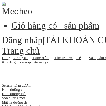
Giỏ hàng có
sản phẩm
Đăng nhập
|
TÀI KHOẢN C
Trang chủ
Hãng
Dưỡng da
Trang điểm
Tắm & dưỡng thể
Sản phẩm c
#
a
b
c
d
e
f
g
h
i
j
k
l
m
n
o
p
q
r
s
t
u
v
w
x
y
z
Serum / Dầu dưỡng
Kem dưỡng da
Kem dưỡng mắt
Son dưỡng môi
Mặt nạ dưỡng da