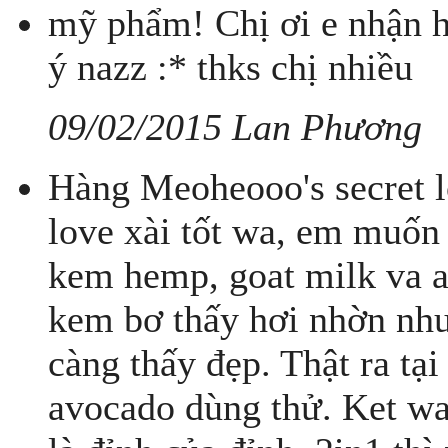
mỹ phẩm! Chị ơi e nhận h
ý nazz :* thks chị nhiều
09/02/2015 Lan Phương
Hàng Meoheooo's secret l
love xài tốt wa, em muốn 
kem hemp, goat milk va a
kem bơ thấy hơi nhờn như
càng thấy đẹp. Thật ra tạ
avocado dùng thử. Ket wa 