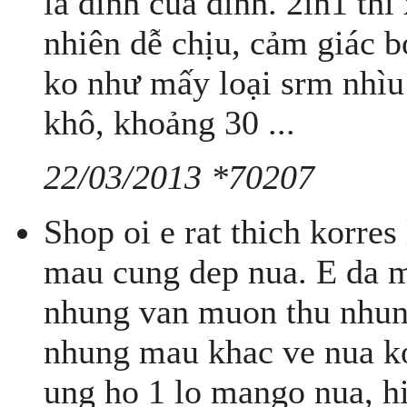
là đỉnh của đỉnh. 2in1 thì
nhiên dễ chịu, cảm giác b
ko như mấy loại srm nhìu 
khô, khoảng 30 ...
22/03/2013 *70207
Shop oi e rat thich korres
mau cung dep nua. E da m
nhung van muon thu nhun
nhung mau khac ve nua ko
ung ho 1 lo mango nua, hi