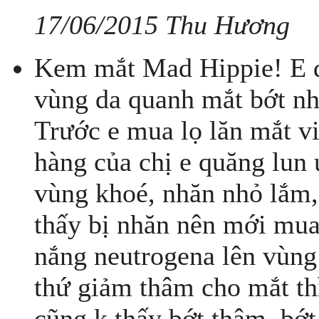
17/06/2015 Thu Hương
Kem mắt Mad Hippie! E dg
vùng da quanh mắt bớt nh
Trước e mua lọ lăn mắt v
hàng của chị e quăng lun 
vùng khoé, nhăn nhỏ lắm,
thấy bị nhăn nên mới mu
nắng neutrogena lên vùng
thứ giảm thâm cho mắt thì
cũng k thấy bớt thâm, bớ