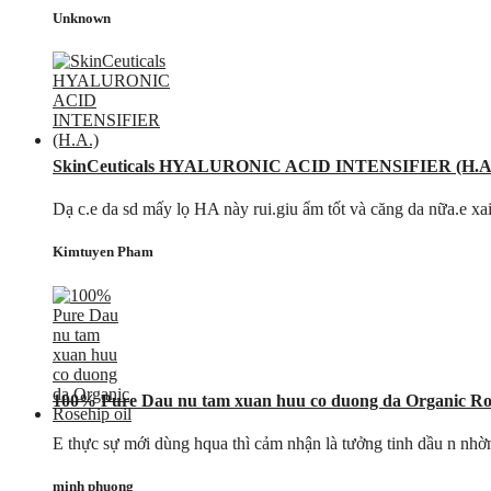
Unknown
SkinCeuticals HYALURONIC ACID INTENSIFIER (H.A
Dạ c.e da sd mấy lọ HA này rui.giu ẩm tốt và căng da nữa.e xai 
Kimtuyen Pham
100% Pure Dau nu tam xuan huu co duong da Organic Ros
E thực sự mới dùng hqua thì cảm nhận là tưởng tinh dầu n nhờn
minh phuong