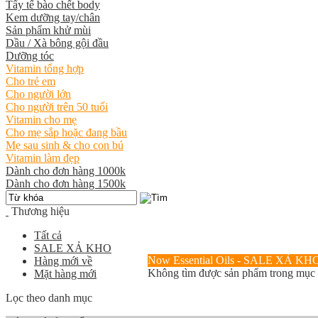
Tẩy tế bào chết body
Kem dưỡng tay/chân
Sản phẩm khử mùi
Dầu / Xà bông gội đầu
Dưỡng tóc
Vitamin tổng hợp
Cho trẻ em
Cho người lớn
Cho người trên 50 tuổi
Vitamin cho mẹ
Cho mẹ sắp hoặc đang bầu
Mẹ sau sinh & cho con bú
Vitamin làm đẹp
Dành cho đơn hàng 1000k
Dành cho đơn hàng 1500k
Thương hiệu
Tất cả
SALE XẢ KHO
Now Essential Oils - SALE XẢ KH
Hàng mới về
Không tìm được sản phẩm trong mục
Mặt hàng mới
Lọc theo danh mục