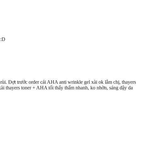
u :D
i. Đợt trước order cái AHA anti wrinkle gel xài ok lắm chị, thayers
ài thayers toner + AHA tối thấy thấm nhanh, ko nhờn, sáng dậy da