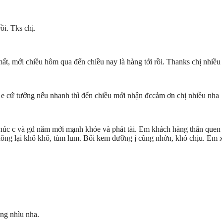
i. Tks chị.
ất, mới chiều hôm qua đến chiều nay là hàng tới rồi. Thanks chị nhiề
ui, e cứ tưởng nếu nhanh thì đến chiều mới nhận đccảm ơn chị nhiều nha
úc c và gđ năm mới mạnh khỏe và phát tài. Em khách hàng thân quen rù
ông lại khô khô, tùm lum. Bôi kem dưỡng j cũng nhờn, khó chịu. Em x
àng nhìu nha.