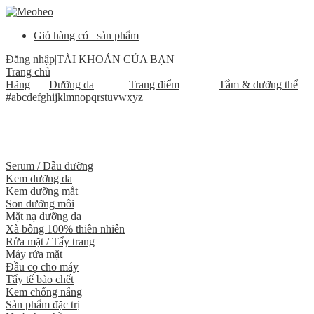
Giỏ hàng có
sản phẩm
Đăng nhập
|
TÀI KHOẢN CỦA BẠN
Trang chủ
Hãng
Dưỡng da
Trang điểm
Tắm & dưỡng thể
#
a
b
c
d
e
f
g
h
i
j
k
l
m
n
o
p
q
r
s
t
u
v
w
x
y
z
Serum / Dầu dưỡng
Kem dưỡng da
Kem dưỡng mắt
Son dưỡng môi
Mặt nạ dưỡng da
Xà bông 100% thiên nhiên
Rửa mặt / Tẩy trang
Máy rửa mặt
Đầu cọ cho máy
Tẩy tế bào chết
Kem chống nắng
Sản phẩm đặc trị