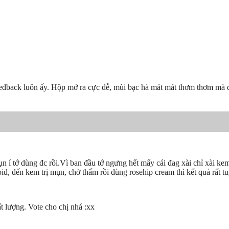
feedback luôn ấy. Hộp mở ra cực dễ, mùi bạc hà mát mát thơm thơm mà đ
n í tớ dùng đc rồi.Vì ban đầu tớ ngưng hết mấy cái đag xài chỉ xài kem
d, đến kem trị mụn, chờ thấm rồi dùng rosehip cream thì kết quả rất tu
ất lượng. Vote cho chị nhá :xx