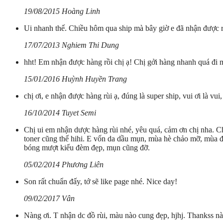
19/08/2015 Hoàng Linh
Ui nhanh thế. Chiều hôm qua ship mà bây giờ e đã nhận được rồ
17/07/2013 Nghiem Thi Dung
hht! Em nhận được hàng rồi chị ạ! Chị gởi hàng nhanh quá đi m
15/01/2016 Huỳnh Huyền Trang
chị ơi, e nhận được hàng rùi ạ, đúng là super ship, vui ơi là v
16/10/2014 Tuyet Semi
Chị ui em nhận dược hàng rùi nhé, yêu quá, cảm ơn chị nha. Ch
toner cũng thế hihi. E vốn da dầu mụn, mùa hè chảo mỡ, mùa đ
bóng mượt kiểu đèm đẹp, mụn cũng đỡ.
05/02/2014 Phương Liên
Son rất chuẩn đấy, tớ sẽ like page nhé. Nice day!
09/02/2017 Vân
Nàng ơi. T nhận dc đồ rùi, màu nào cung đẹp, hjhj. Thankss n