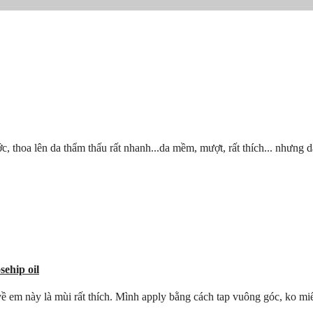
hoa lên da thẩm thấu rất nhanh...da mềm, mượt, rất thích... nhưng da m
ehip oil
 em này là mùi rất thích. Mình apply bằng cách tap vuông góc, ko miết