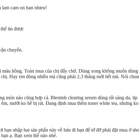
h lam cam on ban nhieu!
thể tin được
vận chuyển.
oại màu hồng. Toàn mua của chị đấy chứ. Dùng xong không muốn dùng l
 chị. Hay em dùng nhiều mà cũng phải 2,3 tháng mới hết mà. Nói chung
ng món nào cũng hợp cả. Blemish clearing serum dùng rất sáng da, lip
m, mướt ko hề bị rát. Đang định mua thêm toner white tea, nhưng ko
 bạn nhập hai sản phẩn này về bán đi bạn để tớ đỡ phải đặt mua ở sho
m bạn ạ. Bạn xem thế nào nhé.