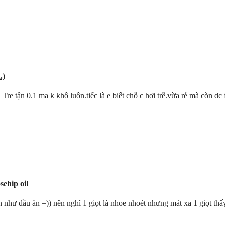
.)
Tre tận 0.1 ma k khô luôn.tiếc là e biết chỗ c hơi trễ.vừa rẻ mà còn dc
ehip oil
 như dầu ăn =)) nên nghĩ 1 giọt là nhoe nhoét nhưng mát xa 1 giọt thấ