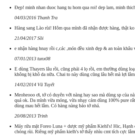
Đẹp! minh nhan duoc hang tu hom qua roi! dep lam, minh thic
04/03/2016 Thanh Tra
Hàng sang Lào rùi! Hôm qua mình đã nhận được hàng, thật ko 
21/04/2017 Sồi
e nhận hàng hnay rồi c,các ,món đều xinh đẹp & an toàn khâu 
07/01/2013 tunx08
E dùng Thayers lâu rồi, cũng phải 4 lọ rồi, em thường dùng l
không bị khô da nữa. Chai to này dùng cũng lâu hết mà lợi lắm
14/02/2014 Vũ Tuyết
Meoheooo ơi, tớ có duyên với nàng hay sao mà dùng sp của nà
quá ok. Da mình vừa mỏng, vừa nhạy cảm dùng 100% pure rất ê
dùng mau hết lắm. Có hàng nàng báo tớ nhá.
20/08/2013 Trinh
Máy rửa mặt Foreo Luna + dược mỹ phẩm Kiehl's! Hic, Hạnh ơi
chóng rùi. Riêng mỹ phẩm kielh's tớ thấy nhìu cmt tích cực lắ