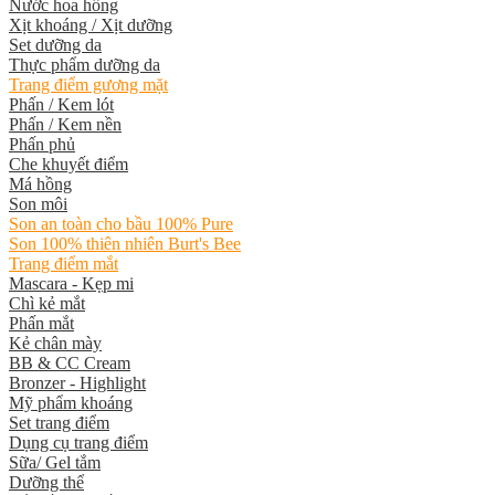
Nước hoa hồng
Xịt khoáng / Xịt dưỡng
Set dưỡng da
Thực phẩm dưỡng da
Trang điểm gương mặt
Phấn / Kem lót
Phấn / Kem nền
Phấn phủ
Che khuyết điểm
Má hồng
Son môi
Son an toàn cho bầu 100% Pure
Son 100% thiên nhiên Burt's Bee
Trang điểm mắt
Mascara - Kẹp mi
Chì kẻ mắt
Phấn mắt
Kẻ chân mày
BB & CC Cream
Bronzer - Highlight
Mỹ phẩm khoáng
Set trang điểm
Dụng cụ trang điểm
Sữa/ Gel tắm
Dưỡng thể