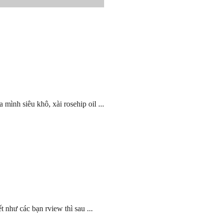
ình siêu khô, xài rosehip oil ...
 như các bạn rview thì sau ...