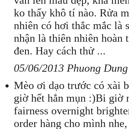
vẫn lên màu đẹp, khá mề
ko thấy khô tí nào. Rửa 
nhiên có hơi thắc mắc l
nhận là thiên nhiên hoàn 
đen. Hay cách thử ...
05/06/2013 Phuong Dung
Mèo ơi dạo trước có xài b
giờ hết hẳn mụn :)Bi giờ
fairness overnight brigh
order hàng cho mình nhe,