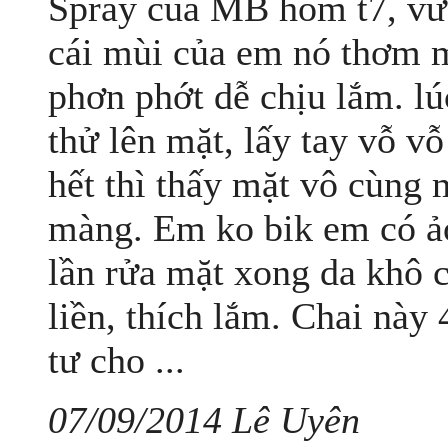
Spray của MB hôm t7, vừa
cái mùi của em nó thơm 
phơn phớt dễ chịu lắm. l
thử lên mặt, lấy tay vỗ v
hết thì thấy mặt vô cùng
màng. Em ko bik em có ả
lần rửa mặt xong da khô c
liền, thích lắm. Chai này 
tư cho ...
07/09/2014 Lê Uyên