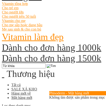
Vitamin tổng hợp
Cho trẻ em
Cho người lớn
Cho người trên 50 tuổi
Vitamin cho mẹ
Cho mẹ sắp hoặc đang bầu
Mẹ sau sinh & cho con bú
Vitamin làm đẹp
Dành cho đơn hàng 1000k
Dành cho đơn hàng 1500k
Thương hiệu
Tất cả
SALE XẢ KHO
Phisoderm - Mặt hàng mới
Hàng mới về
Không tìm được sản phẩm trong mục
Mặt hàng mới
Lọc theo danh mục