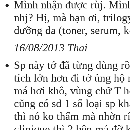
Mình nhận được rùj. Mình
nhj? Hị, mà bạn ơi, trilo
dưỡng da (toner, serum, 
16/08/2013 Thai
Sp này tớ đã từng dùng rồ
tích lớn hơn đi tớ ủng hộ 
má hơi khô, vùng chữ T hơ
cũng có sd 1 số loại sp k
thì nó ko thấm mà nhờn rí
clinique thì 2 bên má đỡ