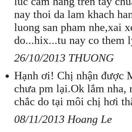
luc cam hang tren tay ch
nay thoi da lam khach han
luong san pham nhe,xai 
do...hix...tu nay co them l
26/10/2013 THUONG
Hạnh ơi! Chị nhận được 
chưa pm lại.Ok lắm nha, 
chắc do tại môi chị hơi 
08/11/2013 Hoang Le