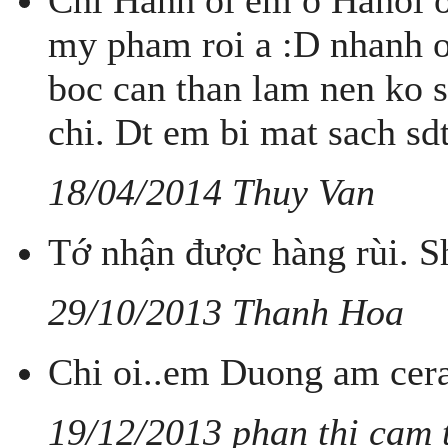
Chi Hanh oi em o Hanoi o
my pham roi a :D nhanh o
boc can than lam nen ko 
chi. Dt em bi mat sach sd
18/04/2014 Thuy Van
Tớ nhận được hàng rùi. S
29/10/2013 Thanh Hoa
Chi oi..em Duong am cera
19/12/2013 phan thi cam 