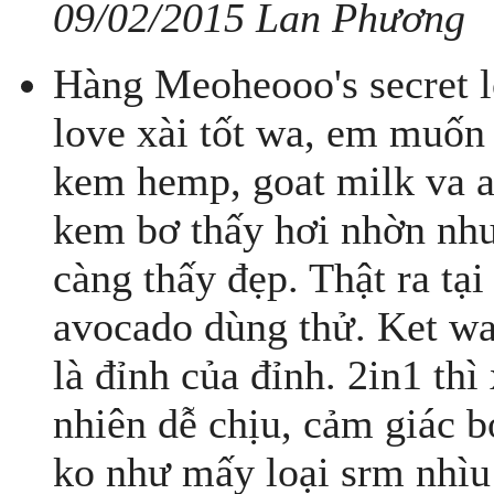
09/02/2015 Lan Phương
Hàng Meoheooo's secret l
love xài tốt wa, em muốn 
kem hemp, goat milk va a
kem bơ thấy hơi nhờn như
càng thấy đẹp. Thật ra tạ
avocado dùng thử. Ket wa 
là đỉnh của đỉnh. 2in1 thì
nhiên dễ chịu, cảm giác b
ko như mấy loại srm nhìu 