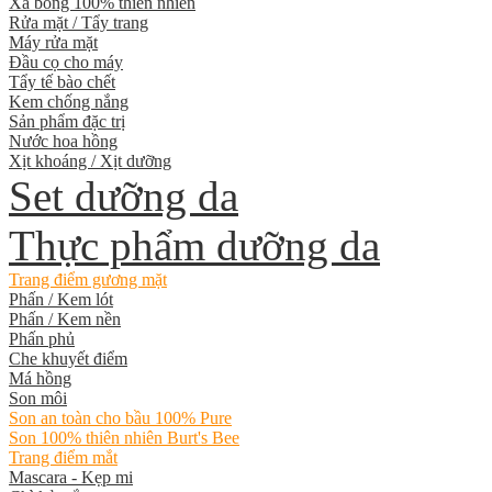
Xà bông 100% thiên nhiên
Rửa mặt / Tẩy trang
Máy rửa mặt
Đầu cọ cho máy
Tẩy tế bào chết
Kem chống nắng
Sản phẩm đặc trị
Nước hoa hồng
Xịt khoáng / Xịt dưỡng
Set dưỡng da
Thực phẩm dưỡng da
Trang điểm gương mặt
Phấn / Kem lót
Phấn / Kem nền
Phấn phủ
Che khuyết điểm
Má hồng
Son môi
Son an toàn cho bầu 100% Pure
Son 100% thiên nhiên Burt's Bee
Trang điểm mắt
Mascara - Kẹp mi