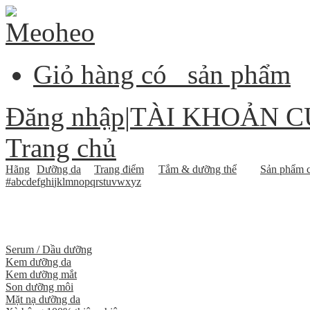
Giỏ hàng có
sản phẩm
Đăng nhập
|
TÀI KHOẢN C
Trang chủ
Hãng
Dưỡng da
Trang điểm
Tắm & dưỡng thể
Sản phẩm c
#
a
b
c
d
e
f
g
h
i
j
k
l
m
n
o
p
q
r
s
t
u
v
w
x
y
z
Serum / Dầu dưỡng
Kem dưỡng da
Kem dưỡng mắt
Son dưỡng môi
Mặt nạ dưỡng da