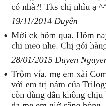
có nhà?! Tks chị nhìu ạ ^
19/11/2014 Duyên
Mới ck hôm qua. Hôm nay
chi meo nhe. Chị gói hàng
28/01/2015 Duyen Nguye
Trộm vía, mẹ em xài Com
với em trị nám của Trilog
còn dùng dằn không chịu 
da mẹ em giờ căng bóng, 