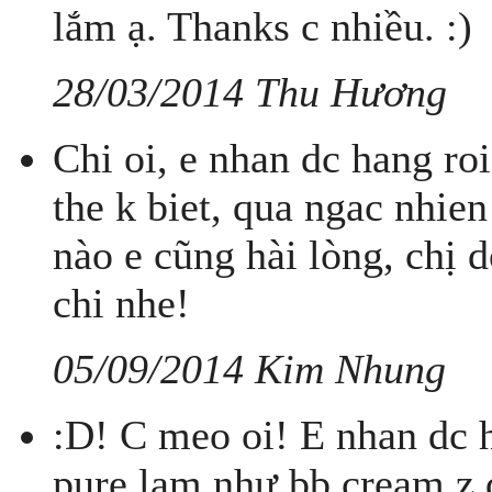
lắm ạ. Thanks c nhiều. :)
28/03/2014 Thu Hương
Chi oi, e nhan dc hang r
the k biet, qua ngac nhie
nào e cũng hài lòng, chị 
chi nhe!
05/09/2014 Kim Nhung
:D! C meo oi! E nhan dc h
pure lam như bb cream z 