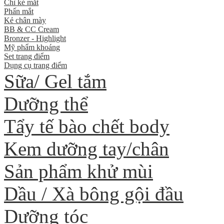
Chì kẻ mắt
Phấn mắt
Kẻ chân mày
BB & CC Cream
Bronzer - Highlight
Mỹ phẩm khoáng
Set trang điểm
Dụng cụ trang điểm
Sữa/ Gel tắm
Dưỡng thể
Tẩy tế bào chết body
Kem dưỡng tay/chân
Sản phẩm khử mùi
Dầu / Xà bông gội đầu
Dưỡng tóc