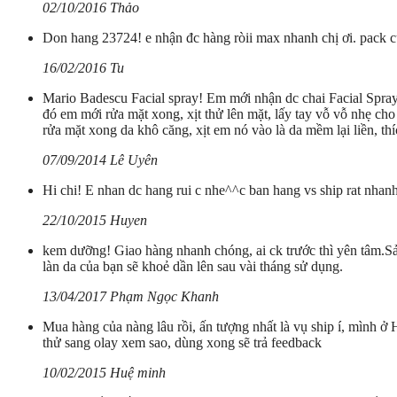
02/10/2016 Thảo
Don hang 23724! e nhận đc hàng ròii max nhanh chị ơi. pack c
16/02/2016 Tu
Mario Badescu Facial spray! Em mới nhận dc chai Facial Spra
đó em mới rửa mặt xong, xịt thử lên mặt, lấy tay vỗ vỗ nhẹ c
rửa mặt xong da khô căng, xịt em nó vào là da mềm lại liền, thí
07/09/2014 Lê Uyên
Hi chi! E nhan dc hang rui c nhe^^c ban hang vs ship rat nhanh
22/10/2015 Huyen
kem dưỡng! Giao hàng nhanh chóng, ai ck trước thì yên tâm.Sản
làn da của bạn sẽ khoẻ dần lên sau vài tháng sử dụng.
13/04/2017 Phạm Ngọc Khanh
Mua hàng của nàng lâu rồi, ấn tượng nhất là vụ ship í, mình ở
thử sang olay xem sao, dùng xong sẽ trả feedback
10/02/2015 Huệ minh