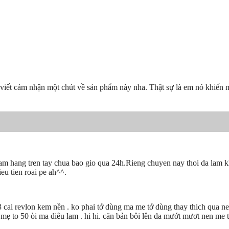
 viết cảm nhận một chút về sản phẩm này nha. Thật sự là em nó khiến mì
am hang tren tay chua bao gio qua 24h.Rieng chuyen nay thoi da lam k
eu tien roai pe ah^^.
thu 3 cai revlon kem nền . ko phai tớ dùng ma me tớ dùng thay thich qua 
 mẹ to 50 òi ma điêu lam . hi hi. căn bản bôi lên da mướt mươt nen me 