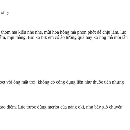
 ơn ạ
 thơm mà kiểu nhẹ nhẹ, mùi hoa hồng mà phơn phớt dễ chịu lắm. lúc
ẩm ẩm, mịn màng. Em ko bik em có ảo tưởng quá hay ko nhg mà mỗi lần
oẹt vời ông mặt trời, không có công dụng liền như thuốc tiên nhưng
 cao điểm. Lúc trước dùng merlot của nàng oki, nhg bây giờ chuyển