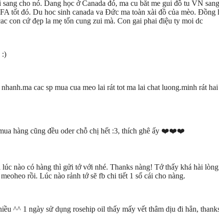
gui sang cho nó. Dang học ở Canada đó, ma cu băt me gui đồ tu VN sang
 FA tốt đó. Du hoc sinh canada va Đức ma toàn xài đồ của mèo. Đồng
ac con cứ đẹp la mẹ tốn cung zui mà. Con gai phai điệu ty moi dc
 :)
 nhanh.ma cac sp mua cua meo lai rát tot ma lai chat luong.minh rát h
 mua hàng cũng đều oder chỗ chị hết :3, thích ghê ấy ❤️❤️❤️
úc nào có hàng thì gửi tớ với nhé. Thanks nàng! Tớ thấy khá hài lòng
eoheo rồi. Lúc nào rảnh tớ sẽ fb chi tiết 1 số cái cho nàng.
iều ^^ 1 ngày sử dụng rosehip oil thấy mấy vết thâm dịu đi hẳn, thank