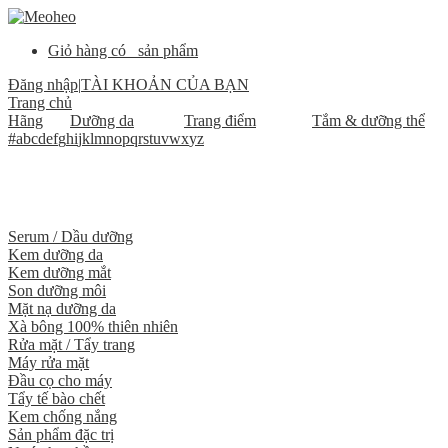
Giỏ hàng có
sản phẩm
Đăng nhập
|
TÀI KHOẢN CỦA BẠN
Trang chủ
Hãng
Dưỡng da
Trang điểm
Tắm & dưỡng thể
#
a
b
c
d
e
f
g
h
i
j
k
l
m
n
o
p
q
r
s
t
u
v
w
x
y
z
Serum / Dầu dưỡng
Kem dưỡng da
Kem dưỡng mắt
Son dưỡng môi
Mặt nạ dưỡng da
Xà bông 100% thiên nhiên
Rửa mặt / Tẩy trang
Máy rửa mặt
Đầu cọ cho máy
Tẩy tế bào chết
Kem chống nắng
Sản phẩm đặc trị