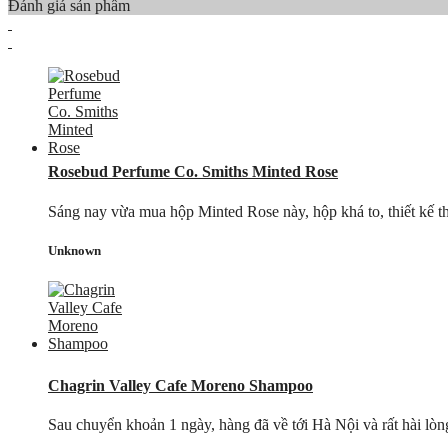
Đánh giá sản phẩm
Rosebud Perfume Co. Smiths Minted Rose
Sáng nay vừa mua hộp Minted Rose này, hộp khá to, thiết kế th
Unknown
Chagrin Valley Cafe Moreno Shampoo
Sau chuyển khoản 1 ngày, hàng đã về tới Hà Nội và rất hài lòng