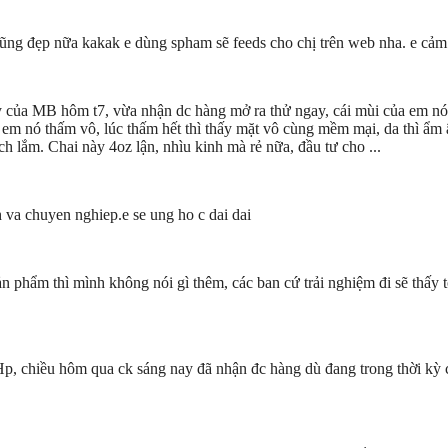
ũng đẹp nữa kakak e dùng spham sẽ feeds cho chị trên web nha. e cảm
y của MB hôm t7, vừa nhận dc hàng mở ra thử ngay, cái mùi của em nó
ho em nó thấm vô, lúc thấm hết thì thấy mặt vô cùng mềm mại, da thì 
ch lắm. Chai này 4oz lận, nhìu kinh mà rẻ nữa, đầu tư cho ...
 va chuyen nghiep.e se ung ho c dai dai
 phẩm thì mình không nói gì thêm, các ban cứ trải nghiệm đi sẽ thấy t
 Hp, chiều hôm qua ck sáng nay đã nhận đc hàng dù đang trong thời kỳ