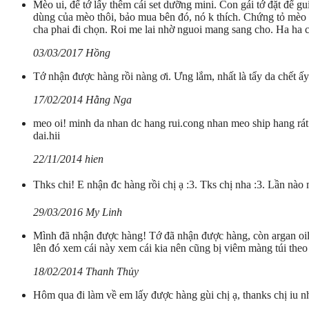
Mèo ui, để tớ lấy thêm cái set dưỡng mini. Con gái tớ đặt để 
dùng của mèo thôi, bảo mua bên đó, nó k thích. Chứng tỏ mèo
cha phai đi chọn. Roi me lai nhờ nguoi mang sang cho. Ha ha c
03/03/2017 Hồng
Tớ nhận được hàng rồi nàng ơi. Ưng lắm, nhất là tẩy da chết ấy
17/02/2014 Hằng Nga
meo oi! minh da nhan dc hang rui.cong nhan meo ship hang rát
dai.hii
22/11/2014 hien
Thks chi! E nhận đc hàng rồi chị ạ :3. Tks chị nha :3. Lần nào
29/03/2016 My Linh
Mình đã nhận được hàng! Tớ đã nhận được hàng, còn argan oil l
lên đó xem cái này xem cái kia nên cũng bị viêm màng túi theo m
18/02/2014 Thanh Thủy
Hôm qua đi làm về em lấy được hàng gùi chị ạ, thanks chị iu nh