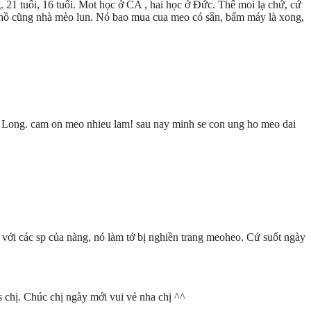
. 21 tuổi, 16 tuổi. Mot học ở CA , hai học ở Đức. Thế moi lạ chứ, cứ
 hồ cũng nhà mèo lun. Nó bao mua cua meo có sẵn, bấm máy là xong,
ai Long. cam on meo nhieu lam! sau nay minh se con ung ho meo dai
 với các sp của nàng, nó làm tớ bị nghiền trang meoheo. Cứ suốt ngày
s chị. Chúc chị ngày mới vui vẻ nha chị ^^