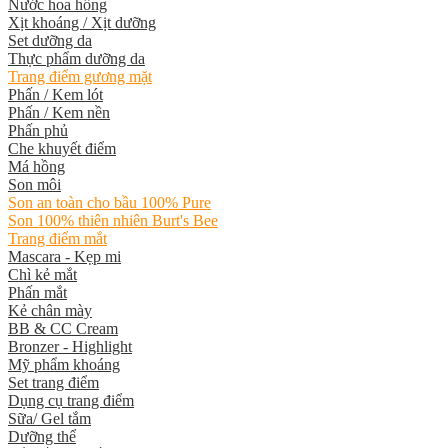
Nước hoa hồng
Xịt khoáng / Xịt dưỡng
Set dưỡng da
Thực phẩm dưỡng da
Trang điểm gương mặt
Phấn / Kem lót
Phấn / Kem nền
Phấn phủ
Che khuyết điểm
Má hồng
Son môi
Son an toàn cho bầu 100% Pure
Son 100% thiên nhiên Burt's Bee
Trang điểm mắt
Mascara - Kẹp mi
Chì kẻ mắt
Phấn mắt
Kẻ chân mày
BB & CC Cream
Bronzer - Highlight
Mỹ phẩm khoáng
Set trang điểm
Dụng cụ trang điểm
Sữa/ Gel tắm
Dưỡng thể