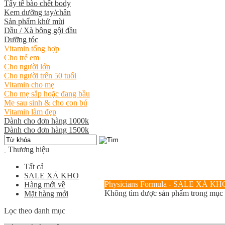
Tẩy tế bào chết body
Kem dưỡng tay/chân
Sản phẩm khử mùi
Dầu / Xà bông gội đầu
Dưỡng tóc
Vitamin tổng hợp
Cho trẻ em
Cho người lớn
Cho người trên 50 tuổi
Vitamin cho mẹ
Cho mẹ sắp hoặc đang bầu
Mẹ sau sinh & cho con bú
Vitamin làm đẹp
Dành cho đơn hàng 1000k
Dành cho đơn hàng 1500k
Thương hiệu
Tất cả
SALE XẢ KHO
Physicians Formula - SALE XẢ KH
Hàng mới về
Không tìm được sản phẩm trong mục
Mặt hàng mới
Lọc theo danh mục