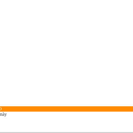
O
 này