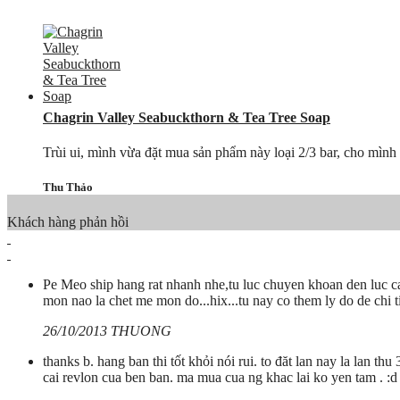
Chagrin Valley Seabuckthorn & Tea Tree Soap
Trùi ui, mình vừa đặt mua sản phẩm này loại 2/3 bar, cho mình
Thu Thảo
Khách hàng phản hồi
Pe Meo ship hang rat nhanh nhe,tu luc chuyen khoan den luc c
mon nao la chet me mon do...hix...tu nay co them ly do de chi ti
26/10/2013 THUONG
thanks b. hang ban thi tốt khỏi nói rui. to đăt lan nay la lan 
cai revlon cua ben ban. ma mua cua ng khac lai ko yen tam . :d