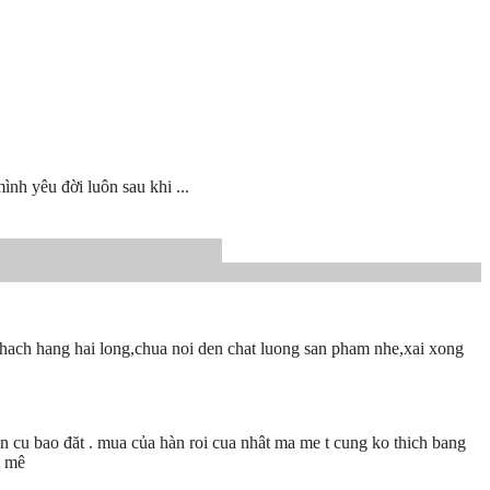
nh yêu đời luôn sau khi ...
hach hang hai long,chua noi den chat luong san pham nhe,xai xong
nen cu bao đăt . mua của hàn roi cua nhât ma me t cung ko thich bang
t mê