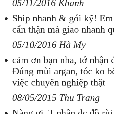
05/11/2016 Khanh
Ship nhanh & gói kỹ! Em 
cẩn thận mà giao nhanh q
05/10/2016 Hà My
cảm ơn bạn nha, tớ nhận đ
Đúng mùi argan, tóc ko bế
việc chuyên nghiệp thật
08/05/2015 Thu Trang
Nàng ơi. T nhận dc đồ rùi