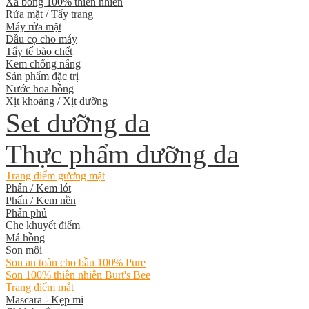
Xà bông 100% thiên nhiên
Rửa mặt / Tẩy trang
Máy rửa mặt
Đầu cọ cho máy
Tẩy tế bào chết
Kem chống nắng
Sản phẩm đặc trị
Nước hoa hồng
Xịt khoáng / Xịt dưỡng
Set dưỡng da
Thực phẩm dưỡng da
Trang điểm gương mặt
Phấn / Kem lót
Phấn / Kem nền
Phấn phủ
Che khuyết điểm
Má hồng
Son môi
Son an toàn cho bầu 100% Pure
Son 100% thiên nhiên Burt's Bee
Trang điểm mắt
Mascara - Kẹp mi