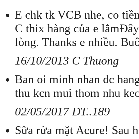
E chk tk VCB nhe, co tiền 
C thix hàng của e lắmĐây 
lòng. Thanks e nhiều. Bu
16/10/2013 C Thuong
Ban oi minh nhan dc hang
thu kcn mui thom nhu keo 
02/05/2017 DT..189
Sữa rửa mặt Acure! Sau 