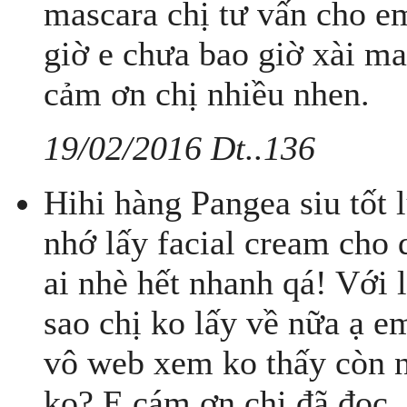
mascara chị tư vấn cho e
giờ e chưa bao giờ xài m
cảm ơn chị nhiều nhen.
19/02/2016 Dt..136
Hihi hàng Pangea siu tốt l
nhớ lấy facial cream cho 
ai nhè hết nhanh qá! Với l
sao chị ko lấy về nữa ạ em
vô web xem ko thấy còn nữ
ko? E cám ơn chị đã đọc