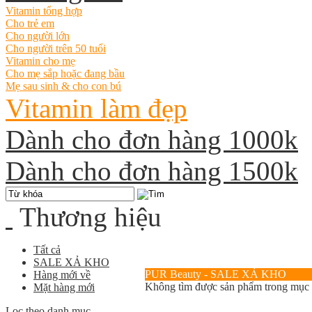
Vitamin tổng hợp
Cho trẻ em
Cho người lớn
Cho người trên 50 tuổi
Vitamin cho mẹ
Cho mẹ sắp hoặc đang bầu
Mẹ sau sinh & cho con bú
Vitamin làm đẹp
Dành cho đơn hàng 1000k
Dành cho đơn hàng 1500k
Thương hiệu
Tất cả
SALE XẢ KHO
PUR Beauty - SALE XẢ KHO
Hàng mới về
Không tìm được sản phẩm trong mục
Mặt hàng mới
Lọc theo danh mục