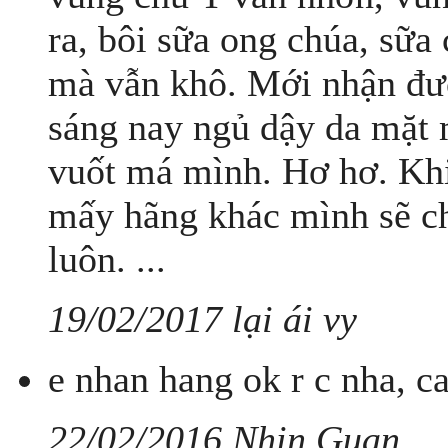
ra, bôi sữa ong chúa, sữa 
mà vẫn khô. Mới nhận đượ
sáng nay ngủ dậy da mặt m
vuốt má mình. Hơ hơ. Khi
mấy hãng khác mình sẽ ch
luôn. ...
19/02/2017 lại ái vy
e nhan hang ok r c nha, c
22/02/2016 Nhin Guan