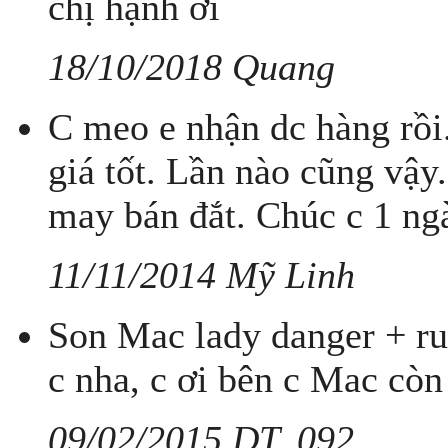
chị hạnh ơi
18/10/2018 Quang
C meo e nhận dc hàng rồi
giá tốt. Lần nào cũng vậy
may bán đắt. Chúc c 1 ngà
11/11/2014 Mỹ Linh
Son Mac lady danger + ru
c nha, c ơi bên c Mac cò
09/02/2015 DT..092