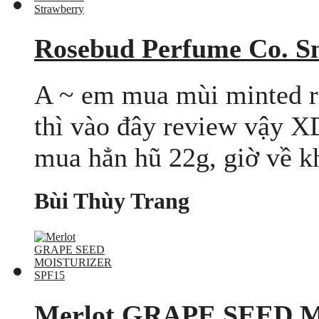
Rosebud Perfume Co. S
A ~ em mua mùi minted ro
thì vào đây review vậy X
mua hẳn hũ 22g, giờ về kh
Bùi Thùy Trang
Merlot GRAPE SEED 