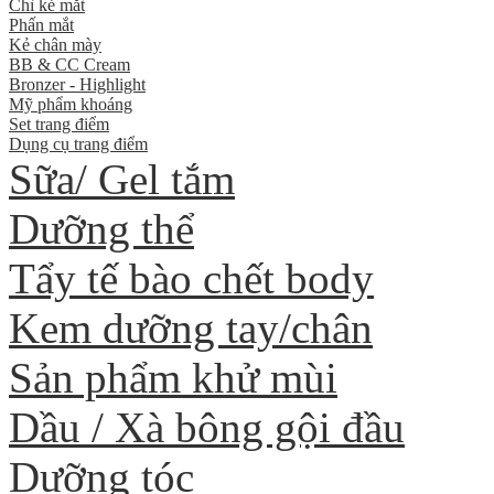
Chì kẻ mắt
Phấn mắt
Kẻ chân mày
BB & CC Cream
Bronzer - Highlight
Mỹ phẩm khoáng
Set trang điểm
Dụng cụ trang điểm
Sữa/ Gel tắm
Dưỡng thể
Tẩy tế bào chết body
Kem dưỡng tay/chân
Sản phẩm khử mùi
Dầu / Xà bông gội đầu
Dưỡng tóc