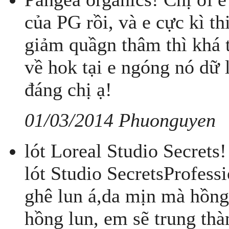
của PG rồi, và e cực kì t
giảm quầgn thâm thì khá tố
về hok tại e ngóng nó dữ
đáng chị ạ!
01/03/2014 Phuonguyen
lót Loreal Studio Secrets
lót Studio SecretsProfessi
ghê lun á,da mịn mà hồng
hồng lun, em sẽ trung th