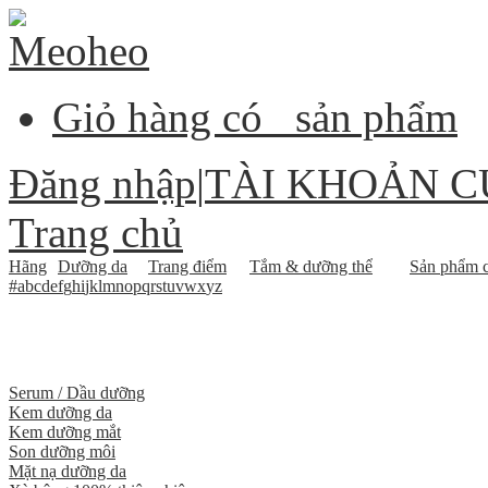
Giỏ hàng có
sản phẩm
Đăng nhập
|
TÀI KHOẢN C
Trang chủ
Hãng
Dưỡng da
Trang điểm
Tắm & dưỡng thể
Sản phẩm c
#
a
b
c
d
e
f
g
h
i
j
k
l
m
n
o
p
q
r
s
t
u
v
w
x
y
z
Serum / Dầu dưỡng
Kem dưỡng da
Kem dưỡng mắt
Son dưỡng môi
Mặt nạ dưỡng da