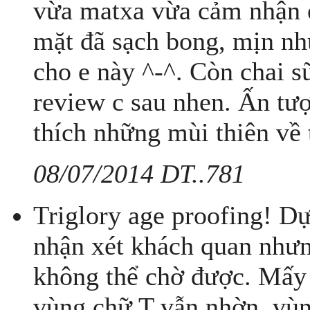
vừa matxa vừa cảm nhận e 
mặt đã sạch bong, mịn như
cho e này ^-^. Còn chai
review c sau nhen. Ấn tượn
thích những mùi thiên về t
08/07/2014 DT..781
Triglory age proofing! D
nhận xét khách quan nhưn
không thể chờ được. Mấy
vùng chữ T vẫn nhờn, vùn