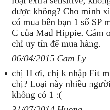
loại extra sensitive, khôn
được không? Cho mình xin
có mua bên bạn 1 số SP m
C của Mad Hippie. Cám ơ
chỉ uy tín để mua hàng.
06/04/2015 Cam Ly
chị H ơi, chị k nhập Fit 
chị? Loại này nhiều ngườ
không có 1 :(
31/07/2014 Huong