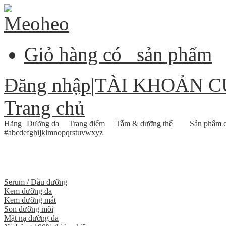
Giỏ hàng có
sản phẩm
Đăng nhập
|
TÀI KHOẢN C
Trang chủ
Hãng
Dưỡng da
Trang điểm
Tắm & dưỡng thể
Sản phẩm c
#
a
b
c
d
e
f
g
h
i
j
k
l
m
n
o
p
q
r
s
t
u
v
w
x
y
z
Serum / Dầu dưỡng
Kem dưỡng da
Kem dưỡng mắt
Son dưỡng môi
Mặt nạ dưỡng da