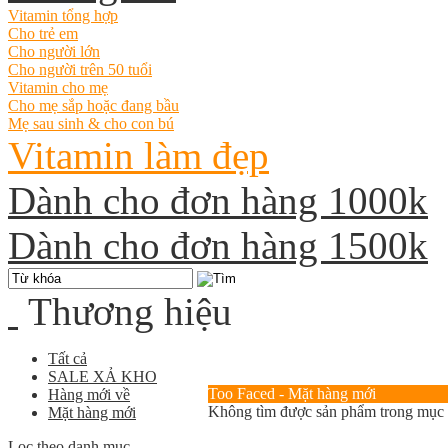
Vitamin tổng hợp
Cho trẻ em
Cho người lớn
Cho người trên 50 tuổi
Vitamin cho mẹ
Cho mẹ sắp hoặc đang bầu
Mẹ sau sinh & cho con bú
Vitamin làm đẹp
Dành cho đơn hàng 1000k
Dành cho đơn hàng 1500k
Thương hiệu
Tất cả
SALE XẢ KHO
Too Faced - Mặt hàng mới
Hàng mới về
Không tìm được sản phẩm trong mục
Mặt hàng mới
Lọc theo danh mục