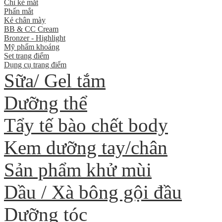
Chì kẻ mắt
Phấn mắt
Kẻ chân mày
BB & CC Cream
Bronzer - Highlight
Mỹ phẩm khoáng
Set trang điểm
Dụng cụ trang điểm
Sữa/ Gel tắm
Dưỡng thể
Tẩy tế bào chết body
Kem dưỡng tay/chân
Sản phẩm khử mùi
Dầu / Xà bông gội đầu
Dưỡng tóc