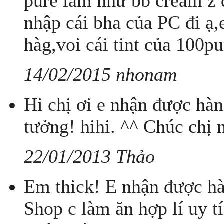
pure lam như bb cream z 
nhập cái bha của PC đi ạ
hàg,voi cái tint của 100pu
14/02/2015 nhonam
Hi chị ơi e nhận được hàn
tưởng! hihi. ^^ Chúc chị 
22/01/2013 Thảo
Em thick! E nhận được hàn
Shop c làm ăn hợp lí uy t