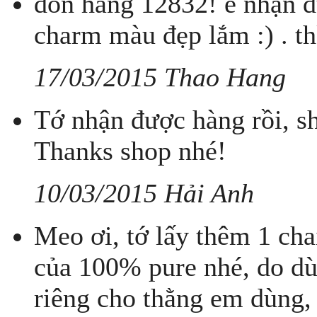
don hang 12832! e nhận đ
charm màu đẹp lắm :) . th
17/03/2015 Thao Hang
Tớ nhận được hàng rồi, s
Thanks shop nhé!
10/03/2015 Hải Anh
Meo ơi, tớ lấy thêm 1 ch
của 100% pure nhé, do dù
riêng cho thằng em dùng,