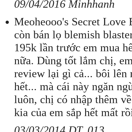
09/04/2016 Minhhanh
Meoheooo's Secret Love B
còn bán lọ blemish blaster
195k lần trước em mua hế
nữa. Dùng tốt lắm chị, e
review lại gì cả... bôi lê
hết... mà cái này ngăn ng
luôn, chị có nhập thêm về
kia của em sắp hết mất rồi
03/03/2014 DT..013