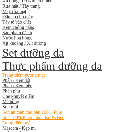
Xà bông 100% thiên nhiên
Rửa mặt / Tẩy trang
Máy rửa mặt
Đầu cọ cho máy
Tẩy tế bào chết
Kem chống nắng
Sản phẩm đặc trị
Nước hoa hồng
Xịt khoáng / Xịt dưỡng
Set dưỡng da
Thực phẩm dưỡng da
Trang điểm gương mặt
Phấn / Kem lót
Phấn / Kem nền
Phấn phủ
Che khuyết điểm
Má hồng
Son môi
Son an toàn cho bầu 100% Pure
Son 100% thiên nhiên Burt's Bee
Trang điểm mắt
Mascara - Kẹp mi