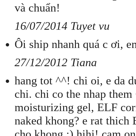
và chuẩn!
16/07/2014 Tuyet vu
Ôi ship nhanh quá c ơi, e
27/12/2012 Tiana
hang tot ^^! chi oi, e da 
chi. chi co the nhap them
moisturizing gel, ELF cor
naked khong? e rat thich 
cho khong :) hihi! cam on