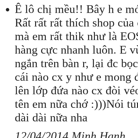
Ê lô chị mều!! Bây h e mớ
Rất rất rất thích shop củ
mà em rất thik như là EO
hàng cực nhanh luôn. E v
ngắn trên bàn r, lại đc b
cái nào cx y như e mong đ
lên lớp đứa nào cx đòi v
tên em nữa chớ :)))Nói tú
dài dài nữa nha
12/04/2014 Minh Hạnh