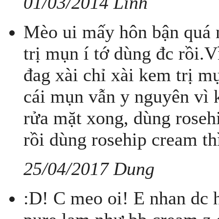
01/03/2014 Linh
Mèo ui mấy hôn bận quá n
trị mụn í tớ dùng đc rồi.
đag xài chỉ xài kem trị m
cái mụn vẫn y nguyên vì 
rửa mặt xong, dùng roseh
rồi dùng rosehip cream thì
25/04/2017 Dung
:D! C meo oi! E nhan dc h