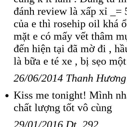
đánh review là xấp xỉ _= 
của e thì rosehip oil khá 
mặt e có mấy vết thâm mụn
đến hiện tại đã mờ đi , h
là bữa e té xe , bị sẹo một 
26/06/2014 Thanh Hương
Kiss me tonight! Mình nh
chất lượng tốt vô cùng
29/01/2016 Dt..292