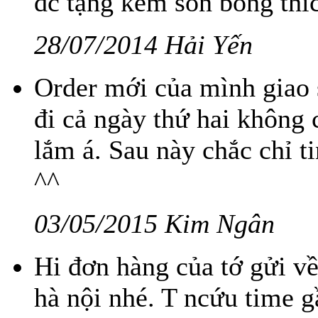
đc tặng kèm son bóng thíc
28/07/2014 Hải Yến
Order mới của mình giao 
đi cả ngày thứ hai không 
lắm á. Sau này chắc chỉ t
^^
03/05/2015 Kim Ngân
Hi đơn hàng của tớ gửi về
hà nội nhé. T ncứu time g