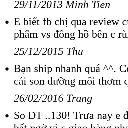
29/11/2013 Minh Tien
E biết fb chị qua review
phẩm vs đồng hồ bên c rù
25/12/2015 Thu
Bạn ship nhanh quá ^^. Có
cái son dưỡng môi thơm q
26/02/2016 Trang
So DT ..130! Trưa nay e 
bất ngờ vì c giao hàng nh