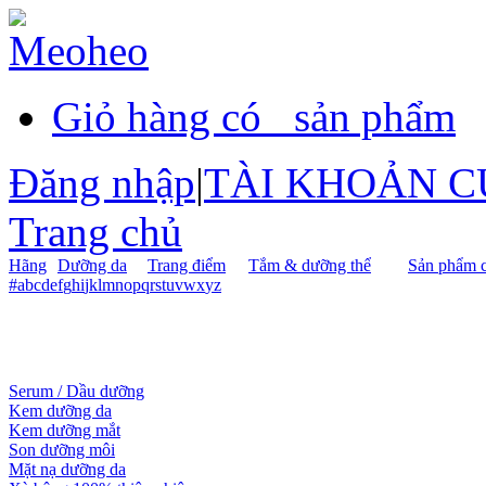
Giỏ hàng có
sản phẩm
Đăng nhập
|
TÀI KHOẢN C
Trang chủ
Hãng
Dưỡng da
Trang điểm
Tắm & dưỡng thể
Sản phẩm c
#
a
b
c
d
e
f
g
h
i
j
k
l
m
n
o
p
q
r
s
t
u
v
w
x
y
z
Serum / Dầu dưỡng
Kem dưỡng da
Kem dưỡng mắt
Son dưỡng môi
Mặt nạ dưỡng da