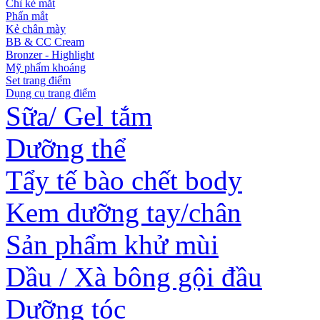
Chì kẻ mắt
Phấn mắt
Kẻ chân mày
BB & CC Cream
Bronzer - Highlight
Mỹ phẩm khoáng
Set trang điểm
Dụng cụ trang điểm
Sữa/ Gel tắm
Dưỡng thể
Tẩy tế bào chết body
Kem dưỡng tay/chân
Sản phẩm khử mùi
Dầu / Xà bông gội đầu
Dưỡng tóc