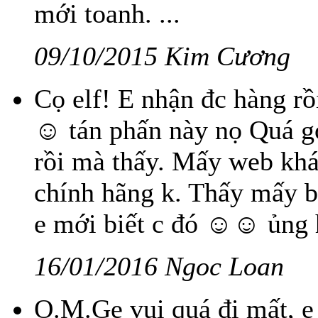
mới toanh. ...
09/10/2015 Kim Cương
Cọ elf! E nhận đc hàng rồ
☺ tán phấn này nọ Quá goo
rồi mà thấy. Mấy web khá
chính hãng k. Thấy mấy b
e mới biết c đó ☺☺ ủng h
16/01/2016 Ngoc Loan
O.M.Ge vui quá đi mất, e