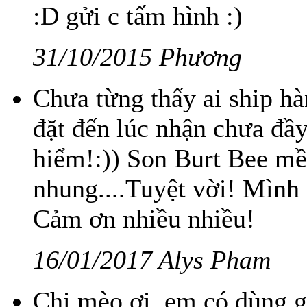
:D gửi c tấm hình :)
31/10/2015 Phương
Chưa từng thấy ai ship h
đặt đến lúc nhận chưa đầ
hiểm!:)) Son Burt Bee mề
nhung....Tuyệt vời! Mình 
Cảm ơn nhiều nhiều!
16/01/2017 Alys Pham
Chị mèo ơi, em có dùng g