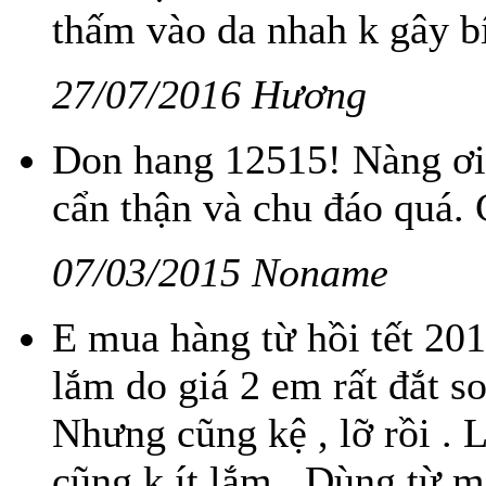
thấm vào da nhah k gây b
27/07/2016 Hương
Don hang 12515! Nàng ơi 
cẩn thận và chu đáo quá.
07/03/2015 Noname
E mua hàng từ hồi tết 20
lắm do giá 2 em rất đắt so 
Nhưng cũng kệ , lỡ rồi . 
cũng k ít lắm . Dùng từ mấ