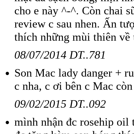
cho e này ^-^. Còn chai
review c sau nhen. Ấn tượn
thích những mùi thiên về t
08/07/2014 DT..781
Son Mac lady danger + ru
c nha, c ơi bên c Mac cò
09/02/2015 DT..092
mình nhận đc rosehip oil 