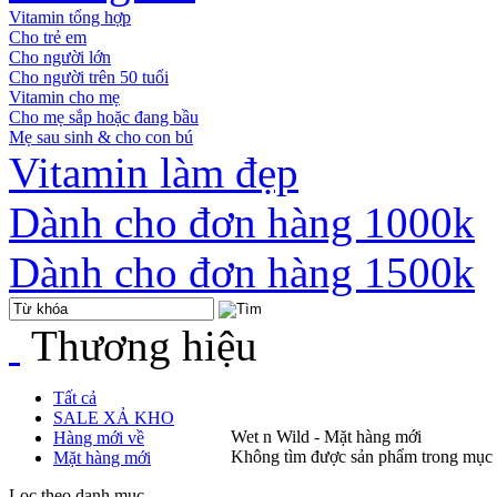
Vitamin tổng hợp
Cho trẻ em
Cho người lớn
Cho người trên 50 tuổi
Vitamin cho mẹ
Cho mẹ sắp hoặc đang bầu
Mẹ sau sinh & cho con bú
Vitamin làm đẹp
Dành cho đơn hàng 1000k
Dành cho đơn hàng 1500k
Thương hiệu
Tất cả
SALE XẢ KHO
Wet n Wild - Mặt hàng mới
Hàng mới về
Không tìm được sản phẩm trong mục
Mặt hàng mới
Lọc theo danh mục