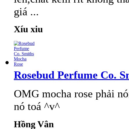
giá ...
Xíu xiu
Rosebud Perfume Co. S
OMG mocha rose phải nói 
nó toá ^v^
Hồng Vân