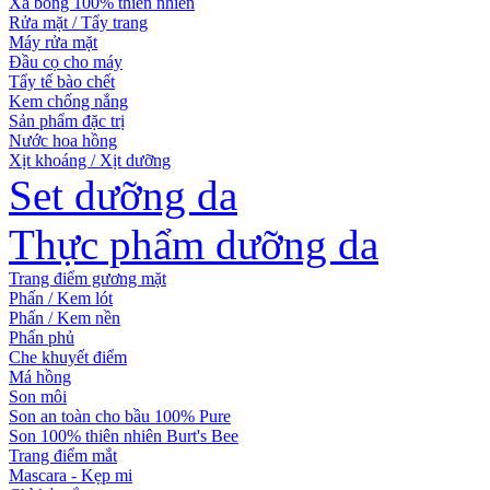
Xà bông 100% thiên nhiên
Rửa mặt / Tẩy trang
Máy rửa mặt
Đầu cọ cho máy
Tẩy tế bào chết
Kem chống nắng
Sản phẩm đặc trị
Nước hoa hồng
Xịt khoáng / Xịt dưỡng
Set dưỡng da
Thực phẩm dưỡng da
Trang điểm gương mặt
Phấn / Kem lót
Phấn / Kem nền
Phấn phủ
Che khuyết điểm
Má hồng
Son môi
Son an toàn cho bầu 100% Pure
Son 100% thiên nhiên Burt's Bee
Trang điểm mắt
Mascara - Kẹp mi