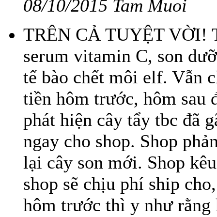
08/10/2015 Tam Muoi
TRÊN CẢ TUYỆT VỜI! Tu
serum vitamin C, son dưỡn
tế bào chết môi elf. Vẫn
tiền hôm trước, hôm sau 
phát hiện cây tẩy tbc đã g
ngay cho shop. Shop phản 
lại cây son mới. Shop kêu
shop sẽ chịu phí ship cho,
hôm trước thì y như rằng 