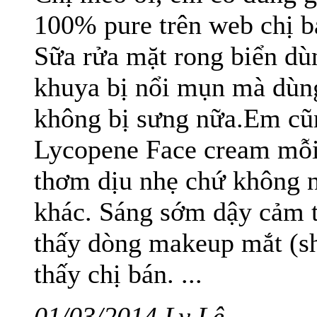
100% pure trên web chị bá
Sữa rửa mặt rong biển dùn
khuya bị nổi mụn mà dùng
không bị sưng nữa.Em cũ
Lycopene Face cream mỗi t
thơm dịu nhẹ chứ không 
khác. Sáng sớm dậy cảm 
thấy dòng makeup mắt (sh
thấy chị bán. ...
01/03/2014 Ly Lê