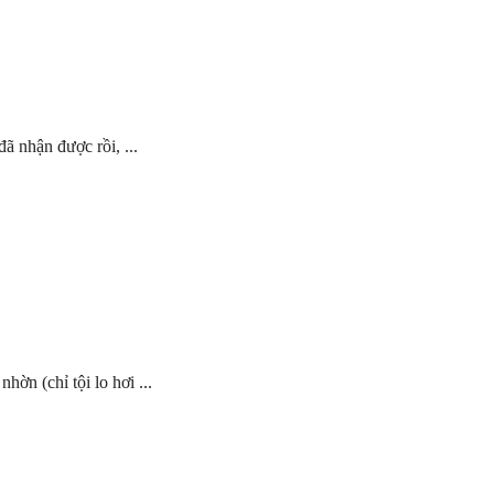
ã nhận được rồi, ...
ờn (chỉ tội lo hơi ...