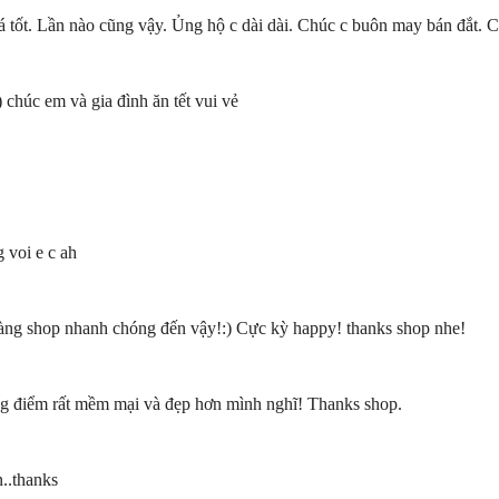
 tốt. Lần nào cũng vậy. Ủng hộ c dài dài. Chúc c buôn may bán đắt. Ch
 chúc em và gia đình ăn tết vui vẻ
 voi e c ah
àng shop nhanh chóng đến vậy!:) Cực kỳ happy! thanks shop nhe!
ng điểm rất mềm mại và đẹp hơn mình nghĩ! Thanks shop.
..thanks