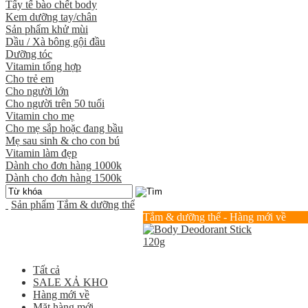
Tẩy tế bào chết body
Kem dưỡng tay/chân
Sản phẩm khử mùi
Dầu / Xà bông gội đầu
Dưỡng tóc
Vitamin tổng hợp
Cho trẻ em
Cho người lớn
Cho người trên 50 tuổi
Vitamin cho mẹ
Cho mẹ sắp hoặc đang bầu
Mẹ sau sinh & cho con bú
Vitamin làm đẹp
Dành cho đơn hàng 1000k
Dành cho đơn hàng 1500k
Sản phẩm
Tắm & dưỡng thể
Tắm & dưỡng thể - Hàng mới về
Tất cả
SALE XẢ KHO
Hàng mới về
Mặt hàng mới