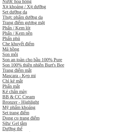
Nước hoa hồng
Xịt khoáng / Xịt dưỡng
Set dưỡng da
Thực phẩm dưỡng da
Trang điểm gương mặt
Phấn / Kem lót
Phấn / Kem nền
Phấn phủ
Che khuyết điểm
Má hồng
Son môi
Son an toàn cho bầu 100% Pure
Son 100% thiên nhiên Burt's Bee
Trang điểm mắt
Mascara - Kẹp mi
Chì kẻ mắt
Phấn mắt
Kẻ chân mày
BB & CC Cream
Bronzer - Highlight
Mỹ phẩm khoáng
Set trang điểm
Dụng cụ trang điểm
Sữa/ Gel tắm
Dưỡng thể