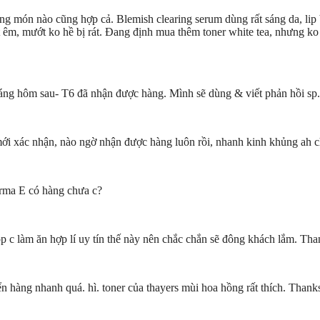
ng món nào cũng hợp cả. Blemish clearing serum dùng rất sáng da, lip
m, mướt ko hề bị rát. Đang định mua thêm toner white tea, nhưng ko
ng hôm sau- T6 đã nhận được hàng. Mình sẽ dùng & viết phản hồi sp. 
mới xác nhận, nào ngờ nhận được hàng luôn rồi, nhanh kinh khủng ah c
erma E có hàng chưa c?
p c làm ăn hợp lí uy tín thế này nên chắc chắn sẽ đông khách lắm. Tha
 hàng nhanh quá. hì. toner của thayers mùi hoa hồng rất thích. Thanks