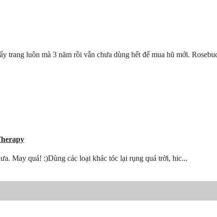
y trang luôn mà 3 năm rồi vẫn chưa dùng hết để mua hũ mới. Rosebud 
Therapy
 May quá! :)Dùng các loại khác tóc lại rụng quá trời, hic...