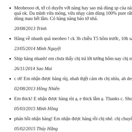
Meoheooo ơi, tớ có duyên với nàng hay sao mà dùng sp của nà
quá ok. Da mình vừa mỏng, vừa nhạy cảm dùng 100% pure rất ê
dùng mau hết lắm. Có hàng nàng báo tớ nhá.
20/08/2013 Trinh
Hàng về nhanh quá meoheo ! ck 3h chiều T5 hôm trước, 10h sá
23/05/2014 Minh Nguyệt
Ship hàng nhanh! em chưa thấy chị trả lời tưởng hôm nay chị 
26/11/2014 Sao Mai
c ơi! Em nhận được hàng rùj, nhah thjệt cảm ơn chị nhìu, ah d
02/08/2013 Hồng Nhiên
Em thick! E nhận được hàng rùi ạ, e thick lắm ạ. Thanks c. Sho
05/03/2015 Minh Hồng
phản hồi nhận hàng! Em nhận được hàng rồi chị nhé. chị chuyển
05/02/2015 Thúy Hằng