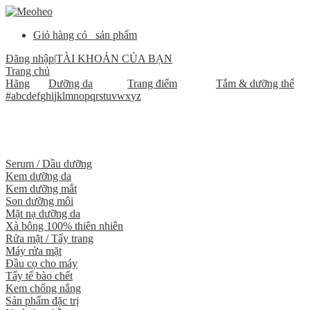
Giỏ hàng có
sản phẩm
Đăng nhập
|
TÀI KHOẢN CỦA BẠN
Trang chủ
Hãng
Dưỡng da
Trang điểm
Tắm & dưỡng thể
#
a
b
c
d
e
f
g
h
i
j
k
l
m
n
o
p
q
r
s
t
u
v
w
x
y
z
Serum / Dầu dưỡng
Kem dưỡng da
Kem dưỡng mắt
Son dưỡng môi
Mặt nạ dưỡng da
Xà bông 100% thiên nhiên
Rửa mặt / Tẩy trang
Máy rửa mặt
Đầu cọ cho máy
Tẩy tế bào chết
Kem chống nắng
Sản phẩm đặc trị