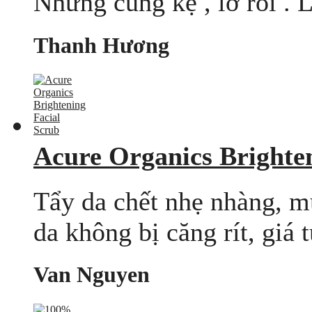
Nhưng cũng kệ , lỡ rồi . L
Thanh Hương
Acure Organics Brighte
Tẩy da chết nhẹ nhàng, m
da không bị căng rít, giá 
Van Nguyen