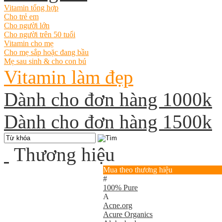
Vitamin tổng hợp
Cho trẻ em
Cho người lớn
Cho người trên 50 tuổi
Vitamin cho mẹ
Cho mẹ sắp hoặc đang bầu
Mẹ sau sinh & cho con bú
Vitamin làm đẹp
Dành cho đơn hàng 1000k
Dành cho đơn hàng 1500k
Thương hiệu
Mua theo thương hiệu
#
100% Pure
A
Acne.org
Acure Organics