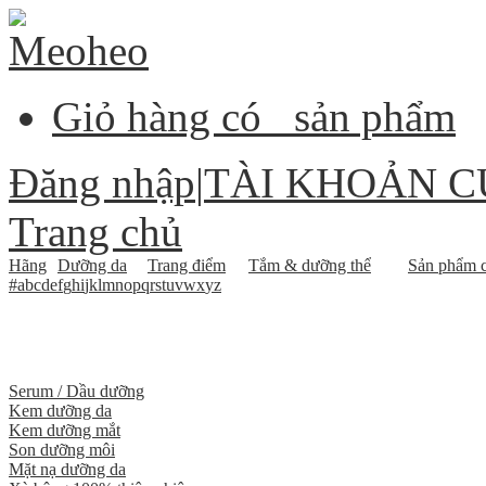
Giỏ hàng có
sản phẩm
Đăng nhập
|
TÀI KHOẢN C
Trang chủ
Hãng
Dưỡng da
Trang điểm
Tắm & dưỡng thể
Sản phẩm c
#
a
b
c
d
e
f
g
h
i
j
k
l
m
n
o
p
q
r
s
t
u
v
w
x
y
z
Serum / Dầu dưỡng
Kem dưỡng da
Kem dưỡng mắt
Son dưỡng môi
Mặt nạ dưỡng da