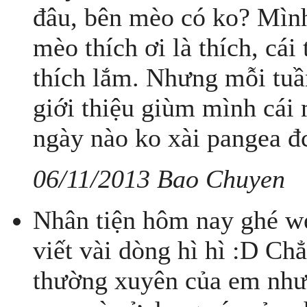
đâu, bên mèo có ko? Mình
mèo thích ơi là thích, cá
thích lắm. Nhưng mỗi tuầ
giới thiệu giùm mình cái
ngày nào ko xài pangea đc
06/11/2013 Bao Chuyen
Nhân tiện hôm nay ghé w
viết vài dòng hì hì :D C
thường xuyên của em nhưn