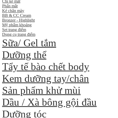
Chì kẻ mắt
Phấn mắt
Kẻ chân mày
BB & CC Cream
Bronzer - Highlight
Mỹ phẩm khoáng
Set trang điểm
Dụng cụ trang điểm
Sữa/ Gel tắm
Dưỡng thể
Tẩy tế bào chết body
Kem dưỡng tay/chân
Sản phẩm khử mùi
Dầu / Xà bông gội đầu
Dưỡng tóc