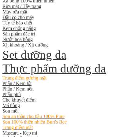
Xà bông 100% thiên nhiên
Rửa mặt / Tẩy trang
Máy rửa mặt
Đầu cọ cho máy
Tẩy tế bào chết
Kem chống nắng
Sản phẩm đặc trị
Nước hoa hồng
Xịt khoáng / Xịt dưỡng
Set dưỡng da
Thực phẩm dưỡng da
Trang điểm gương mặt
Phấn / Kem lót
Phấn / Kem nền
Phấn phủ
Che khuyết điểm
Má hồng
Son môi
Son an toàn cho bầu 100% Pure
Son 100% thiên nhiên Burt's Bee
Trang điểm mắt
Mascara - Kẹp mi