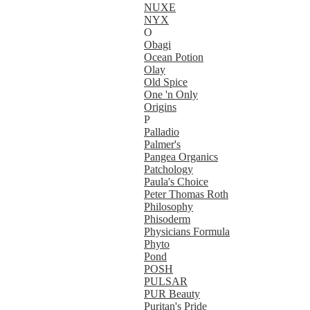
NUXE
NYX
O
Obagi
Ocean Potion
Olay
Old Spice
One 'n Only
Origins
P
Palladio
Palmer's
Pangea Organics
Patchology
Paula's Choice
Peter Thomas Roth
Philosophy
Phisoderm
Physicians Formula
Phyto
Pond
POSH
PULSAR
PUR Beauty
Puritan's Pride