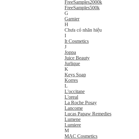
FreeSamples2000k
FreeSamples500k
G
Garnier
H
Chưa có nhãn hiệu
I
It Cosmetics
J
Joppa
Juice Beauty
Jurlique
K
Keys Soap
Korres
L
L'occitane
L'oreal
La Roche Posay
Lancome
Lucas Papaw Remedies
Lumene
Lumiere
M
MAC Cosmetics