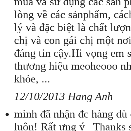
mua và sử dụng các sản ph
lòng về các sảnphẩm, cách
lý và đặc biệt là chất l
chị và con gái chị một n
đáng tin cậy.Hi vọng em s
thương hiệu meoheooo nhé
khỏe, ...
12/10/2013 Hang Anh
mình đã nhận đc hàng dù ở
luôn! Rất ưng ý_ Thanks 