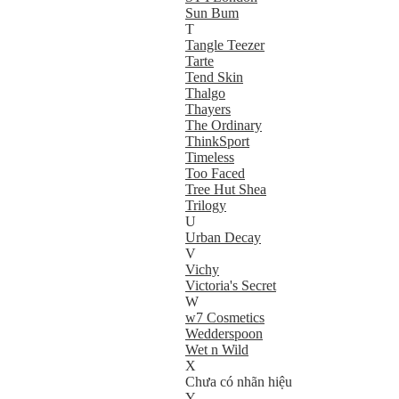
Sun Bum
T
Tangle Teezer
Tarte
Tend Skin
Thalgo
Thayers
The Ordinary
ThinkSport
Timeless
Too Faced
Tree Hut Shea
Trilogy
U
Urban Decay
V
Vichy
Victoria's Secret
W
w7 Cosmetics
Wedderspoon
Wet n Wild
X
Chưa có nhãn hiệu
Y