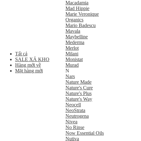
Macadamia
Mad Hippie
Marie Veronique
Organics
Mario Badescu
Mavala
Maybelline
Mederma
Merlot
Tất cả
Milani
SALE XẢ KHO
Monistat
Hàng mới về
Murad
Mặt hàng mới
N
Nars
Nature Made
Nature's Cure
Nature's Plus
Nature's Way
Neocell
NeoStrata
Neutrogena
Nivea
No Rinse
Now Essential Oils
Nutiva