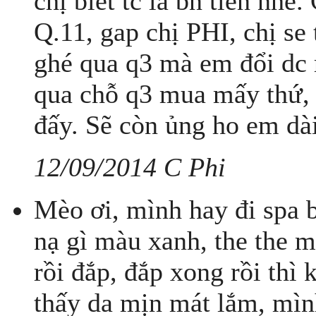
chị biết tc la bn tiền nhe
Q.11, gap chị PHI, chị se 
ghé qua q3 mà em đổi dc 
qua chỗ q3 mua mấy thứ, 
đấy. Sẽ còn ủng ho em dài
12/09/2014 C Phi
Mèo ơi, mình hay đi spa b
nạ gì màu xanh, the the m
rồi đắp, đắp xong rồi thì
thấy da mịn mát lắm, mì