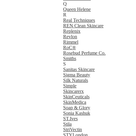
Q
Queen Helene
R
Real Techniques
REN Clean Skincare
Replenix
Revlon
Rimmel
RoC®
Rosebud Perfume Co.
Smiths
S
Sanitas Skincare
Sigma Beauty
Silk Naturals
Simple
Skincarerx
SkinCeuticals
SkinMedica
Soap & Glory
Sonia Kashuk
ST.Ives
Stila
StriVectin
STYLondon