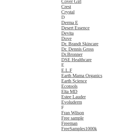
Cover Girl
Crest
Crystal
D
Derma E
Desert Essence
Devita
Dove
Dr. Brandt Skincare
Dr. Dennis Gross
Dr.Bronner
DSE Healthcare
E
E.L.F
Earth Mama Organics
Earth Science
Ecotools
Elta MD
Estee Lauder
Evoluderm
F
Fran Wilson
Free sample
Freeman
FreeSamples1000k