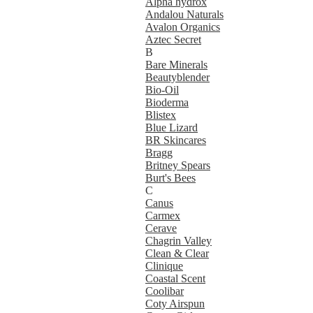
Alpha hydrox
Andalou Naturals
Avalon Organics
Aztec Secret
B
Bare Minerals
Beautyblender
Bio-Oil
Bioderma
Blistex
Blue Lizard
BR Skincares
Bragg
Britney Spears
Burt's Bees
C
Canus
Carmex
Cerave
Chagrin Valley
Clean & Clear
Clinique
Coastal Scent
Coolibar
Coty Airspun