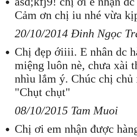
asd;kfj9! chị ời e nhận đc
Cảm ơn chị iu nhé vừa kị
20/10/2014 Đinh Ngọc T
Chị đẹp ớiiii. E nhân dc 
miệng luôn nè, chưa xài 
nhìu lắm ý. Chúc chị chủ
"Chụt chụt"
08/10/2015 Tam Muoi
Chị ơi em nhận được hàng 