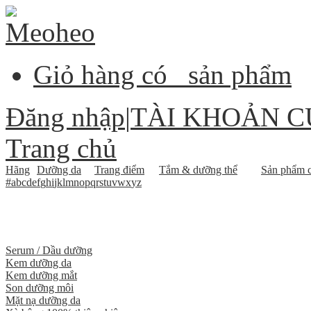
Giỏ hàng có
sản phẩm
Đăng nhập
|
TÀI KHOẢN C
Trang chủ
Hãng
Dưỡng da
Trang điểm
Tắm & dưỡng thể
Sản phẩm c
#
a
b
c
d
e
f
g
h
i
j
k
l
m
n
o
p
q
r
s
t
u
v
w
x
y
z
Serum / Dầu dưỡng
Kem dưỡng da
Kem dưỡng mắt
Son dưỡng môi
Mặt nạ dưỡng da