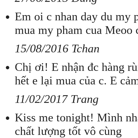
Em oi c nhan day du my ph
mua my pham cua Meoo c x
15/08/2016 Tchan
Chị ơi! E nhận đc hàng rùi
hết e lại mua của c. E cả
11/02/2017 Trang
Kiss me tonight! Mình nh
chất lượng tốt vô cùng