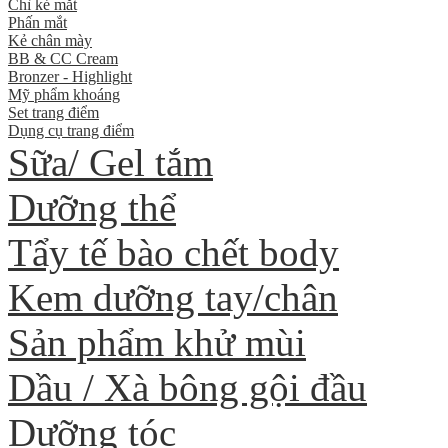
Chì kẻ mắt
Phấn mắt
Kẻ chân mày
BB & CC Cream
Bronzer - Highlight
Mỹ phẩm khoáng
Set trang điểm
Dụng cụ trang điểm
Sữa/ Gel tắm
Dưỡng thể
Tẩy tế bào chết body
Kem dưỡng tay/chân
Sản phẩm khử mùi
Dầu / Xà bông gội đầu
Dưỡng tóc