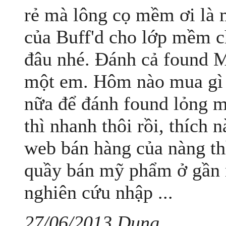
rẻ mà lông cọ mềm ơi là
của Buff'd cho lớp mềm c
đâu nhé. Đánh cả found 
một em. Hôm nào mua gì 
nữa để đánh found lỏng m
thì nhanh thôi rồi, thích
web bán hàng của nàng th
quầy bán mỹ phẩm ở gần 
nghiên cứu nhập ...
27/06/2013 Dung