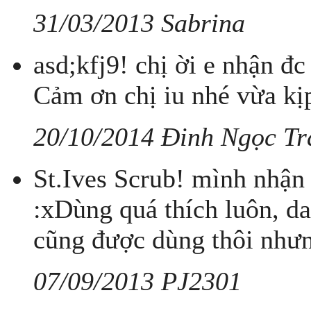
31/03/2013 Sabrina
asd;kfj9! chị ời e nhận đc
Cảm ơn chị iu nhé vừa kị
20/10/2014 Đinh Ngọc T
St.Ives Scrub! mình nhận
:xDùng quá thích luôn, d
cũng được dùng thôi nhưn
07/09/2013 PJ2301