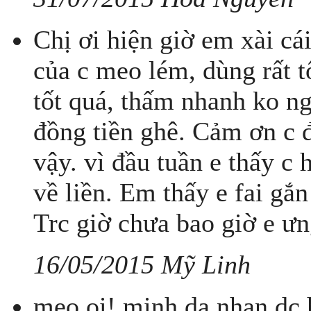
Chị ơi hiện giờ em xài cái
của c meo lém, dùng rất t
tốt quá, thấm nhanh ko ng
đồng tiền ghê. Cảm ơn c 
vậy. vì đầu tuần e thấy c h
về liền. Em thấy e fai gắn
Trc giờ chưa bao giờ e ưn
16/05/2015 Mỹ Linh
meo oi! minh da nhan dc 