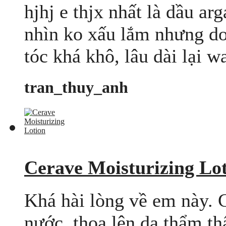
hjhj e thjx nhất là dầu arg
nhìn ko xấu lắm nhưng do
tóc khá khô, lâu dài lại wa
tran_thuy_anh
Cerave Moisturizing Lo
Khá hài lòng về em này.
nước, thoa lên da thẩm th