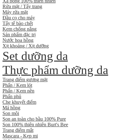
Xà bông 100% thiên nhiên
Rửa mặt / Tẩy trang
Máy rửa mặt
Đầu cọ cho máy
Tẩy tế bào chết
Kem chống nắng
Sản phẩm đặc trị
Nước hoa hồng
Xịt khoáng / Xịt dưỡng
Set dưỡng da
Thực phẩm dưỡng da
Trang điểm gương mặt
Phấn / Kem lót
Phấn / Kem nền
Phấn phủ
Che khuyết điểm
Má hồng
Son môi
Son an toàn cho bầu 100% Pure
Son 100% thiên nhiên Burt's Bee
Trang điểm mắt
Mascara - Kẹp mi