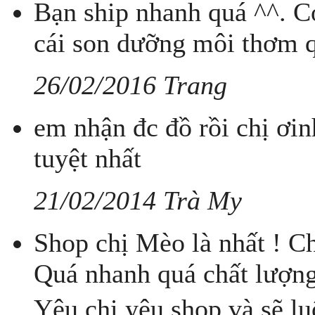
Bạn ship nhanh quá ^^. Có
cái son dưỡng môi thơm q
26/02/2016 Trang
em nhận đc đồ rồi chị ơi
tuyệt nhất
21/02/2014 Trà My
Shop chị Mèo là nhất ! Ch
Quá nhanh quá chất lượng
Yêu chị yêu shop và sẽ l