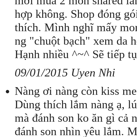
mới mua 2 mòn shared lần
hợp không. Shop đóng gói
thích. Mình nghĩ mấy mon
ng "chuột bạch" xem da 
Hạnh nhiều ^~^ Sẽ tiếp t
09/01/2015 Uyen Nhi
Nàng ơi nàng còn kiss me 
Dùng thích lắm nàng ạ, l
mà đánh son ko ăn gì cả
đánh son nhìn yêu lắm. M