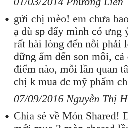
01/03/2014 Phương Liên
gửi chị mèo! em chưa bao
ạ dù sp đấy mình có ưng ý
rất hài lòng đến nỗi phải 
dững ẩm đến son môi, cả c
điểm nào, mỗi lần quan tâm
chị k mua đc mỹ phẩm ch
07/09/2016 Nguyễn Thị 
Chia sẻ về Món Shared! Đ