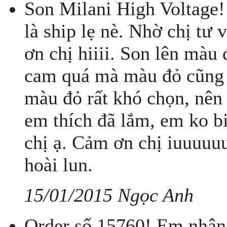
Son Milani High Voltage! 
là ship lẹ nè. Nhờ chị tư
ơn chị hiiii. Son lên màu
cam quá mà màu đỏ cũng k
màu đỏ rất khó chọn, nên
em thích đã lắm, em ko b
chị ạ. Cảm ơn chị iuuuuuu
hoài lun.
15/01/2015 Ngọc Anh
Order số 15760! Em nhận 