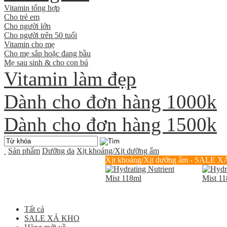
Vitamin tổng hợp
Cho trẻ em
Cho người lớn
Cho người trên 50 tuổi
Vitamin cho mẹ
Cho mẹ sắp hoặc đang bầu
Mẹ sau sinh & cho con bú
Vitamin làm đẹp
Dành cho đơn hàng 1000k
Dành cho đơn hàng 1500k
Sản phẩm
Dưỡng da
Xịt khoáng/Xịt dưỡng ẩm
Xịt khoáng/Xịt dưỡng ẩm - SALE 
Tất cả
SALE XẢ KHO