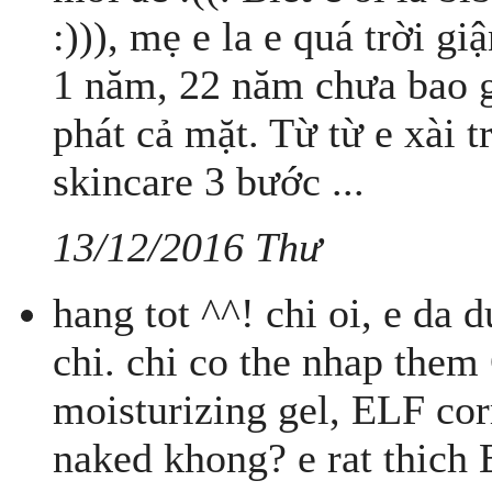
:))), mẹ e la e quá trời gi
1 năm, 22 năm chưa bao 
phát cả mặt. Từ từ e xài 
skincare 3 bước ...
13/12/2016 Thư
hang tot ^^! chi oi, e da 
chi. chi co the nhap them
moisturizing gel, ELF cor
naked khong? e rat thich 