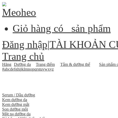
Giỏ hàng có
sản phẩm
Đăng nhập
|
TÀI KHOẢN C
Trang chủ
Hãng
Dưỡng da
Trang điểm
Tắm & dưỡng thể
Sản phẩm c
#
a
b
c
d
e
f
g
h
i
j
k
l
m
n
o
p
q
r
s
t
u
v
w
x
y
z
Serum / Dầu dưỡng
Kem dưỡng da
Kem dưỡng mắt
Son dưỡng môi
Mặt nạ dưỡng da