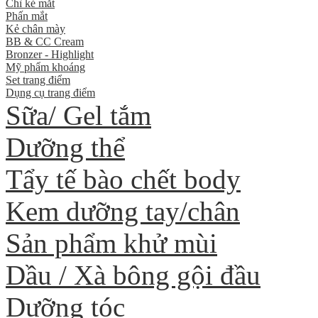
Chì kẻ mắt
Phấn mắt
Kẻ chân mày
BB & CC Cream
Bronzer - Highlight
Mỹ phẩm khoáng
Set trang điểm
Dụng cụ trang điểm
Sữa/ Gel tắm
Dưỡng thể
Tẩy tế bào chết body
Kem dưỡng tay/chân
Sản phẩm khử mùi
Dầu / Xà bông gội đầu
Dưỡng tóc