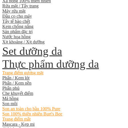
Xà bông 100% thiên nhiên
Rửa mặt / Tẩy trang
Máy rửa mặt
Đầu cọ cho máy
Tẩy tế bào chết
Kem chống nắng
Sản phẩm đặc trị
Nước hoa hồng
Xịt khoáng / Xịt dưỡng
Set dưỡng da
Thực phẩm dưỡng da
Trang điểm gương mặt
Phấn / Kem lót
Phấn / Kem nền
Phấn phủ
Che khuyết điểm
Má hồng
Son môi
Son an toàn cho bầu 100% Pure
Son 100% thiên nhiên Burt's Bee
Trang điểm mắt
Mascara - Kẹp mi