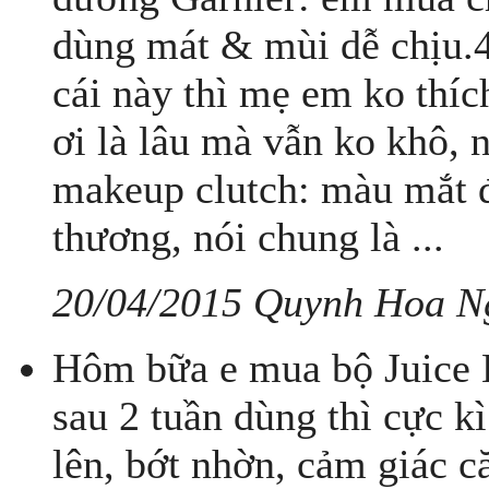
dùng mát & mùi dễ chịu.
cái này thì mẹ em ko thích
ơi là lâu mà vẫn ko khô, n
makeup clutch: màu mắt đ
thương, nói chung là ...
20/04/2015 Quynh Hoa N
Hôm bữa e mua bộ Juice B
sau 2 tuần dùng thì cực k
lên, bớt nhờn, cảm giác c