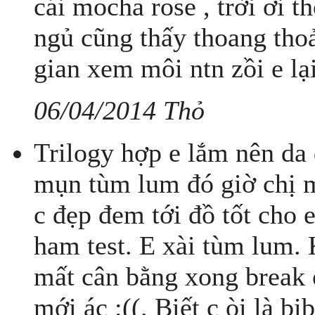
cái mocha rose , trời ơi 
ngủ cũng thấy thoang thoả
gian xem môi ntn zồi e lại
06/04/2014 Thỏ
Trilogy hợp e lắm nên da 
mụn tùm lum đó giờ chị 
c đẹp đem tới đồ tốt c
ham test. E xài tùm lum. 
mất cân bằng xong break 
mới ác :((. Biết c òi là b