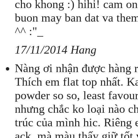
cho khong :) hihi! cam on
buon may ban dat va them
^^ :"_
17/11/2014 Hang
Nàng ơi nhận được hàng rồ
Thích em flat top nhất. 
powder so so, least favou
nhưng chắc ko loại nào c
trúc của mình hic. Riêng 
ack, mà màu thấy giữ tốt 