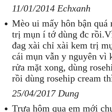
11/01/2014 Echxanh
Mèo ui mấy hôn bận quá n
trị mụn í tớ dùng đc rồi.
đag xài chỉ xài kem trị m
cái mụn vẫn y nguyên vì 
rửa mặt xong, dùng roseh
rồi dùng rosehip cream thì
25/04/2017 Dung
Trưa hôm qua em mới chu