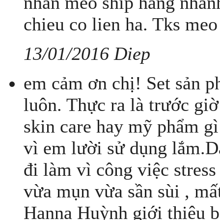
nhan meo ship hang nhanh 
chieu co lien ha. Tks meo
13/01/2016 Diep
em cảm ơn chị! Set sản p
luôn. Thực ra là trước gi
skin care hay mỹ phẩm gì
vì em lười sử dụng lắm.Da
đi làm vì công việc stres
vừa mụn vừa sần sùi , mấ
Hanna Huỳnh giới thiệu b