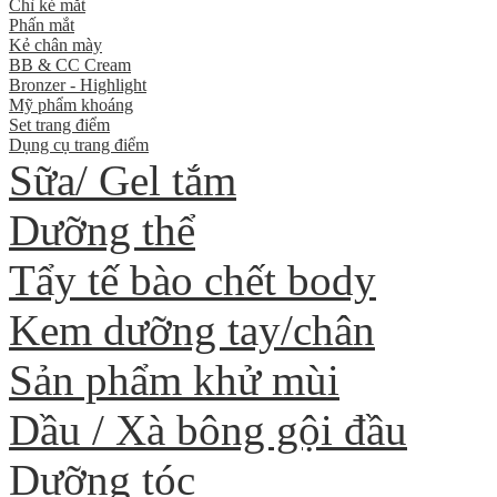
Chì kẻ mắt
Phấn mắt
Kẻ chân mày
BB & CC Cream
Bronzer - Highlight
Mỹ phẩm khoáng
Set trang điểm
Dụng cụ trang điểm
Sữa/ Gel tắm
Dưỡng thể
Tẩy tế bào chết body
Kem dưỡng tay/chân
Sản phẩm khử mùi
Dầu / Xà bông gội đầu
Dưỡng tóc