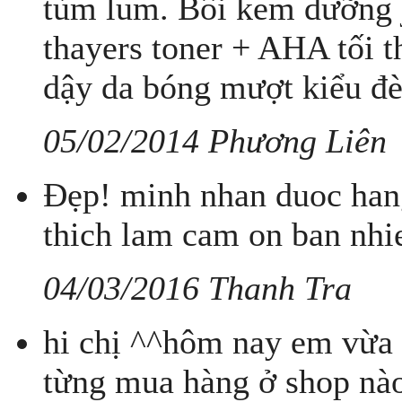
tùm lum. Bôi kem dưỡng j
thayers toner + AHA tối 
dậy da bóng mượt kiểu đ
05/02/2014 Phương Liên
Đẹp! minh nhan duoc hang
thich lam cam on ban nhi
04/03/2016 Thanh Tra
hi chị ^^hôm nay em vừa 
từng mua hàng ở shop nào