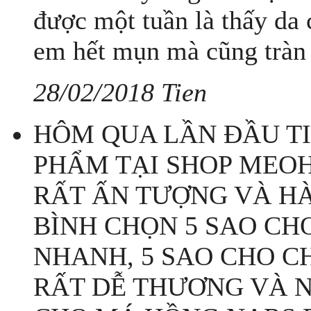
được một tuần là thấy da c
em hết mụn mà cũng tràn 
28/02/2018 Tien
HÔM QUA LẦN ĐẦU T
PHẨM TẠI SHOP MEO
RẤT ẤN TƯỢNG VÀ HÀ
BÌNH CHỌN 5 SAO CH
NHANH, 5 SAO CHO C
RẤT DỄ THƯƠNG VÀ NH