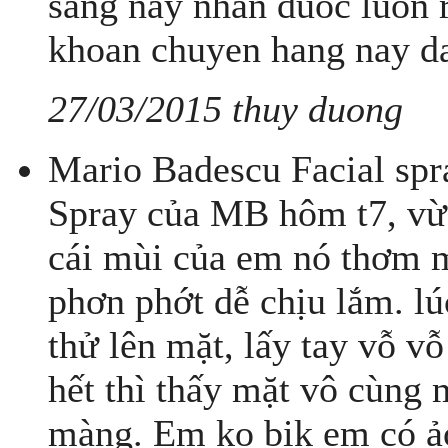
sang nay nhan duoc luon 
khoan chuyen hang nay d
27/03/2015 thuy duong
Mario Badescu Facial spr
Spray của MB hôm t7, vừa
cái mùi của em nó thơm 
phơn phớt dễ chịu lắm. l
thử lên mặt, lấy tay vỗ v
hết thì thấy mặt vô cùng
màng. Em ko bik em có ả