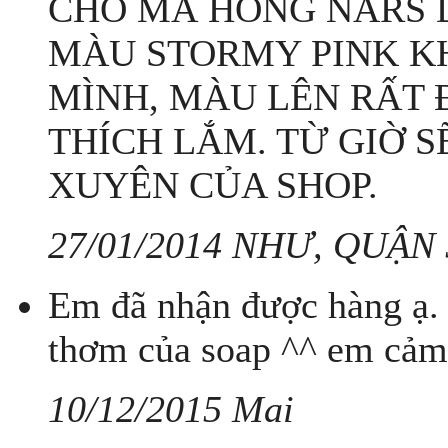
CHO MÁ HỒNG NARS 
MÀU STORMY PINK KH
MÌNH, MÀU LÊN RẤT 
THÍCH LẮM. TỪ GIỜ 
XUYÊN CỦA SHOP.
27/01/2014 NHƯ, QUẬN 
Em đã nhận được hàng ạ.
thơm của soap ^^ em cảm
10/12/2015 Mai