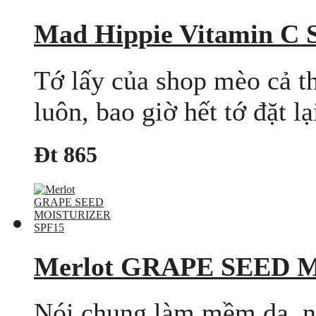
Mad Hippie Vitamin C 
Tớ lấy của shop mèo cả t
luôn, bao giờ hết tớ đặt 
Đt 865
Merlot GRAPE SEED 
Nói chung làm mềm da, nh