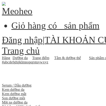
Giỏ hàng có
sản phẩm
Đăng nhập
|
TÀI KHOẢN C
Trang chủ
Hãng
Dưỡng da
Trang điểm
Tắm & dưỡng thể
Sản phẩm c
#
a
b
c
d
e
f
g
h
i
j
k
l
m
n
o
p
q
r
s
t
u
v
w
x
y
z
Serum / Dầu dưỡng
Kem dưỡng da
Kem dưỡng mắt
Son dưỡng môi
Mặt nạ dưỡng da