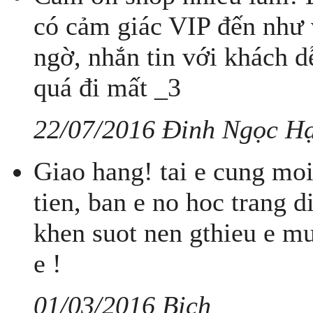
có cảm giác VIP đến như 
ngờ, nhắn tin với khách 
quá đi mất _3
22/07/2016 Đinh Ngọc H
Giao hang! tai e cung mo
tien, ban e no hoc trang 
khen suot nen gthieu e mu
e !
01/03/2016 Bich