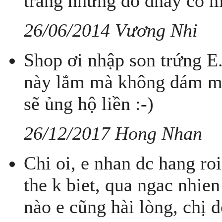
trắng nhưng do dnay có mấ
26/06/2014 Vương Nhi
Shop ơi nhập son trứng E
này lắm mà không dám mu
sẽ ủng hộ liền :-)
26/12/2017 Hong Nhan
Chi oi, e nhan dc hang r
the k biet, qua ngac nhie
nào e cũng hài lòng, chị 