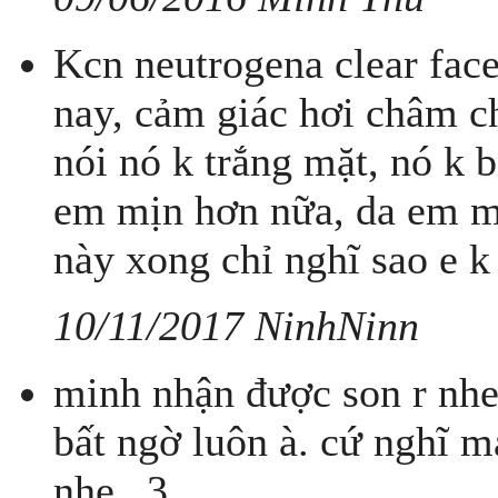
Kcn neutrogena clear fac
nay, cảm giác hơi châm ch
nói nó k trắng mặt, nó k 
em mịn hơn nữa, da em m
này xong chỉ nghĩ sao e 
10/11/2017 NinhNinn
minh nhận được son r nh
bất ngờ luôn à. cứ nghĩ
nhe _3