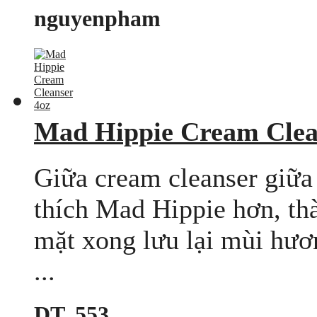
nguyenpham
Mad Hippie Cream Clea
Giữa cream cleanser giữ
thích Mad Hippie hơn, th
mặt xong lưu lại mùi hươn
...
DT..553