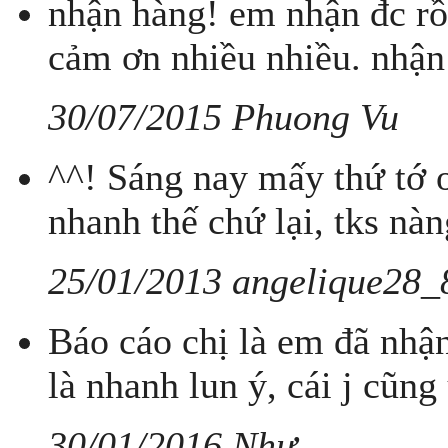
nhận hàng! em nhận đc rồ
cảm ơn nhiều nhiều. nhận
30/07/2015 Phuong Vu
^^! Sáng nay mấy thứ tớ o
nhanh thế chứ lại, tks nà
25/01/2013 angelique28_
Báo cáo chị là em đã nhậ
là nhanh lun ý, cái j cũn
30/01/2016 Như