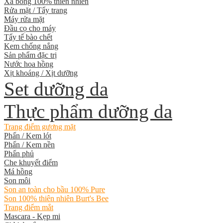
Xà bông 100% thiên nhiên
Rửa mặt / Tẩy trang
Máy rửa mặt
Đầu cọ cho máy
Tẩy tế bào chết
Kem chống nắng
Sản phẩm đặc trị
Nước hoa hồng
Xịt khoáng / Xịt dưỡng
Set dưỡng da
Thực phẩm dưỡng da
Trang điểm gương mặt
Phấn / Kem lót
Phấn / Kem nền
Phấn phủ
Che khuyết điểm
Má hồng
Son môi
Son an toàn cho bầu 100% Pure
Son 100% thiên nhiên Burt's Bee
Trang điểm mắt
Mascara - Kẹp mi