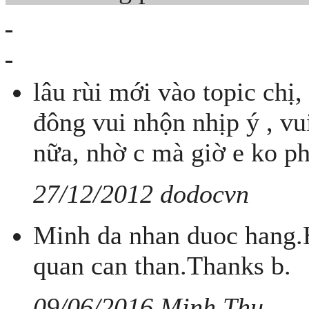
lâu rùi mới vào topic chị
đông vui nhộn nhịp ý , v
nữa, nhờ c mà giờ e ko ph
27/12/2012 dodocvn
Minh da nhan duoc hang.H
quan can than.Thanks b.
09/06/2016 Minh Thu