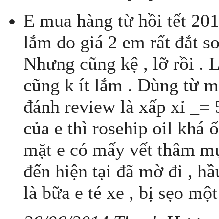
E mua hàng từ hồi tết 20
lắm do giá 2 em rất đắt so 
Nhưng cũng kệ , lỡ rồi . 
cũng k ít lắm . Dùng từ mấ
đánh review là xấp xỉ _= 
của e thì rosehip oil khá 
mặt e có mấy vết thâm mụn
đến hiện tại đã mờ đi , h
là bữa e té xe , bị sẹo một 