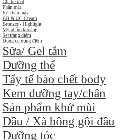
Chì kẻ mắt
Phấn mắt
Kẻ chân mày
BB & CC Cream
Bronzer - Highlight
Mỹ phẩm khoáng
Set trang điểm
Dụng cụ trang điểm
Sữa/ Gel tắm
Dưỡng thể
Tẩy tế bào chết body
Kem dưỡng tay/chân
Sản phẩm khử mùi
Dầu / Xà bông gội đầu
Dưỡng tóc