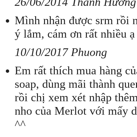
26/06/2014 Thanh Hương
Mình nhận được srm rồi n
ý lắm, cám ơn rất nhiều ạ
10/10/2017 Phuong
Em rất thích mua hàng củ
soap, dùng mãi thành que
rồi chị xem xét nhập thê
nho của Merlot với mấy dầ
^^