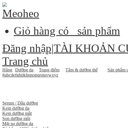
Giỏ hàng có
sản phẩm
Đăng nhập
|
TÀI KHOẢN C
Trang chủ
Hãng
Dưỡng da
Trang điểm
Tắm & dưỡng thể
Sản phẩm c
#
a
b
c
d
e
f
g
h
i
j
k
l
m
n
o
p
q
r
s
t
u
v
w
x
y
z
Serum / Dầu dưỡng
Kem dưỡng da
Kem dưỡng mắt
Son dưỡng môi
Mặt nạ dưỡng da