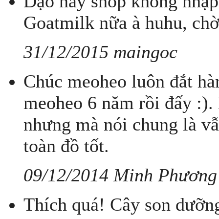
Dạo này shop không nhập
Goatmilk nữa à huhu, ch
31/12/2015 maingoc
Chúc meoheo luôn đắt hàn
meoheo 6 năm rồi đấy :). 
nhưng mà nói chung là vẫ
toàn đồ tốt.
09/12/2014 Minh Phương
Thích quá! Cây son dưỡng