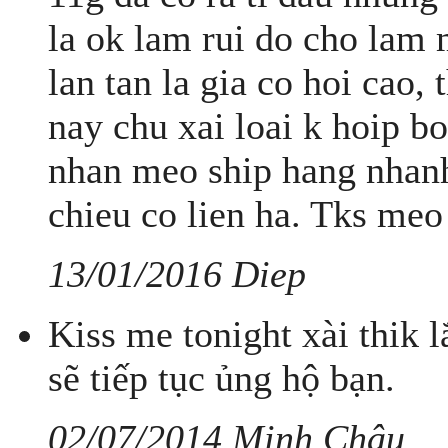
la ok lam rui do cho lam
lan tan la gia co hoi cao,
nay chu xai loai k hoip b
nhan meo ship hang nhanh 
chieu co lien ha. Tks meo
13/01/2016 Diep
Kiss me tonight xài thik
sẽ tiếp tục ủng hộ bạn.
02/07/2014 Minh Châu