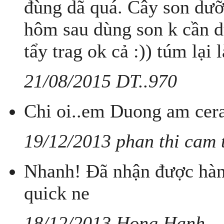
đùng dã quá. Cây son dưỡ
hôm sau dùng son k cần d
tẩy trag ok cả :)) túm lại l
21/08/2015 DT..970
Chi oi..em Duong am cera
19/12/2013 phan thi cam 
Nhanh! Đã nhận được hàn
quick ne
18/12/2013 Hong Hanh