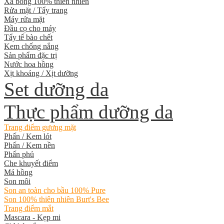
Xà bông 100% thiên nhiên
Rửa mặt / Tẩy trang
Máy rửa mặt
Đầu cọ cho máy
Tẩy tế bào chết
Kem chống nắng
Sản phẩm đặc trị
Nước hoa hồng
Xịt khoáng / Xịt dưỡng
Set dưỡng da
Thực phẩm dưỡng da
Trang điểm gương mặt
Phấn / Kem lót
Phấn / Kem nền
Phấn phủ
Che khuyết điểm
Má hồng
Son môi
Son an toàn cho bầu 100% Pure
Son 100% thiên nhiên Burt's Bee
Trang điểm mắt
Mascara - Kẹp mi