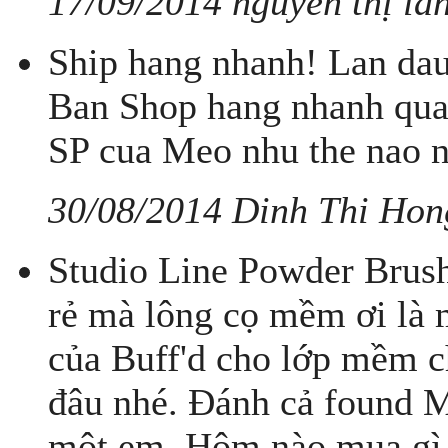
17/09/2014 nguyễn thị lan
Ship hang nhanh! Lan dau
Ban Shop hang nhanh qua
SP cua Meo nhu the nao 
30/08/2014 Dinh Thi Hon
Studio Line Powder Brush
rẻ mà lông cọ mềm ơi là
của Buff'd cho lớp mềm c
đâu nhé. Đánh cả found 
một em. Hôm nào mua gì 