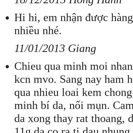
Hi hi, em nhận được hàng 
nhiều nhé.
11/01/2013 Giang
Chieu qua minh moi nhan
kcn mvo. Sang nay ham ho
qua nhieu loai kem chong
minh bí da, nối mụn. Cam
da xong thay rat thoang, 
11g da co ra ti dau nhung