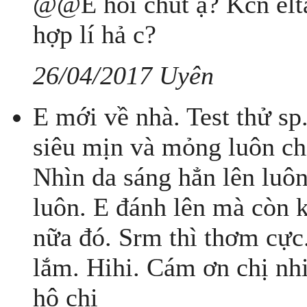
@@E hoi chút ạ? Kcn elta
hợp lí hả c?
26/04/2017 Uyên
E mới về nhà. Test thử sp
siêu mịn và mỏng luôn ch
Nhìn da sáng hẳn lên luô
luôn. E đánh lên mà còn 
nữa đó. Srm thì thơm cực.
lắm. Hihi. Cám ơn chị nhi
hộ chị