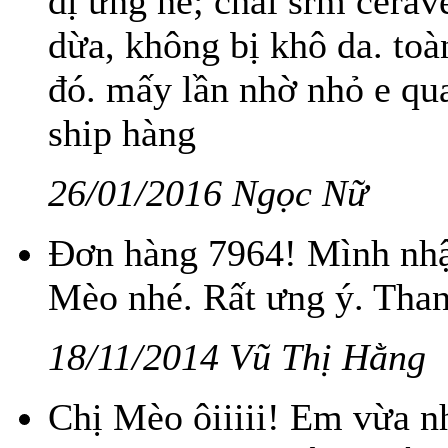
dị ứng nè; chai srm cera
dừa, không bị khô da. t
đó. mấy lần nhờ nhỏ e qua
ship hàng
26/01/2016 Ngọc Nữ
Đơn hàng 7964! Mình nhậ
Mèo nhé. Rất ưng ý. Than
18/11/2014 Vũ Thị Hằng
Chị Mèo ôiiiii! Em vừa n