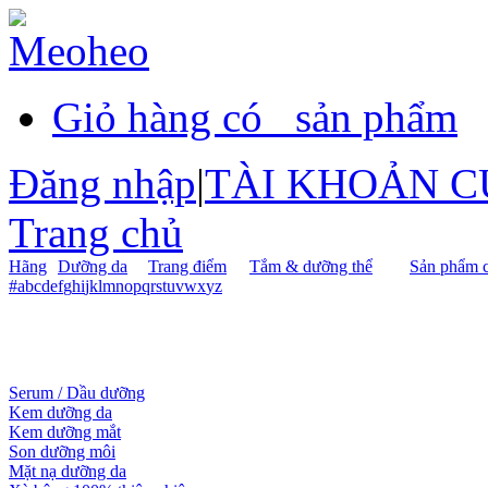
Giỏ hàng có
sản phẩm
Đăng nhập
|
TÀI KHOẢN C
Trang chủ
Hãng
Dưỡng da
Trang điểm
Tắm & dưỡng thể
Sản phẩm c
#
a
b
c
d
e
f
g
h
i
j
k
l
m
n
o
p
q
r
s
t
u
v
w
x
y
z
Serum / Dầu dưỡng
Kem dưỡng da
Kem dưỡng mắt
Son dưỡng môi
Mặt nạ dưỡng da