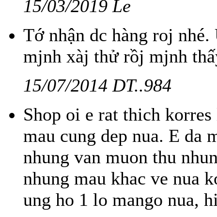
15/03/2019 Le
Tớ nhận dc hàng roj nhé
mjnh xàj thử rồj mjnh thấ
15/07/2014 DT..984
Shop oi e rat thich korres
mau cung dep nua. E da m
nhung van muon thu nhun
nhung mau khac ve nua ko
ung ho 1 lo mango nua, hi