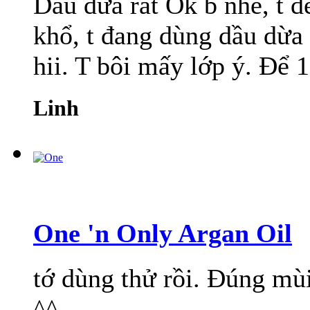
Dầu dừa rất Ok b nhé, t đ
khổ, t đang dùng dầu dừa 
hii. T bôi mấy lớp ý. Để 1 
Linh
One 'n Only Argan Oil
tớ dùng thử rồi. Đúng mùi 
^^