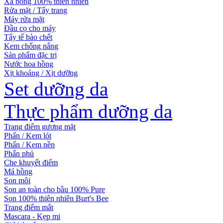
Xà bông 100% thiên nhiên
Rửa mặt / Tẩy trang
Máy rửa mặt
Đầu cọ cho máy
Tẩy tế bào chết
Kem chống nắng
Sản phẩm đặc trị
Nước hoa hồng
Xịt khoáng / Xịt dưỡng
Set dưỡng da
Thực phẩm dưỡng da
Trang điểm gương mặt
Phấn / Kem lót
Phấn / Kem nền
Phấn phủ
Che khuyết điểm
Má hồng
Son môi
Son an toàn cho bầu 100% Pure
Son 100% thiên nhiên Burt's Bee
Trang điểm mắt
Mascara - Kẹp mi