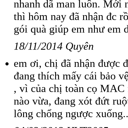
nhanh dã man luôn. Mới
thì hôm nay đã nhận đc rồ
gói quà giúp em như em d
18/11/2014 Quyên
em ơi, chị đã nhận được đ
đang thích mấy cái bảo vệ
, vì của chị toàn cọ MAC f
nào vừa, đang xót đứt ruộ
lông chổng ngược xuống..