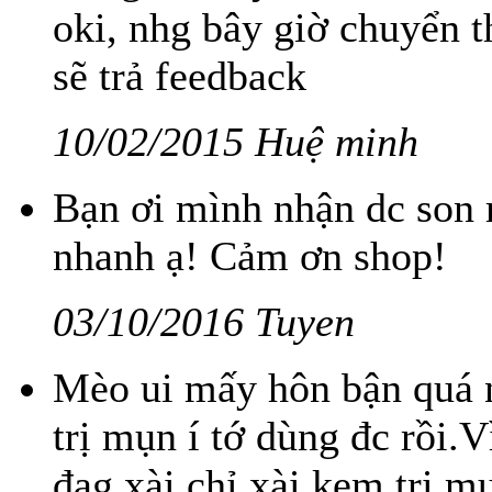
oki, nhg bây giờ chuyển 
sẽ trả feedback
10/02/2015 Huệ minh
Bạn ơi mình nhận dc son 
nhanh ạ! Cảm ơn shop!
03/10/2016 Tuyen
Mèo ui mấy hôn bận quá n
trị mụn í tớ dùng đc rồi.
đag xài chỉ xài kem trị m