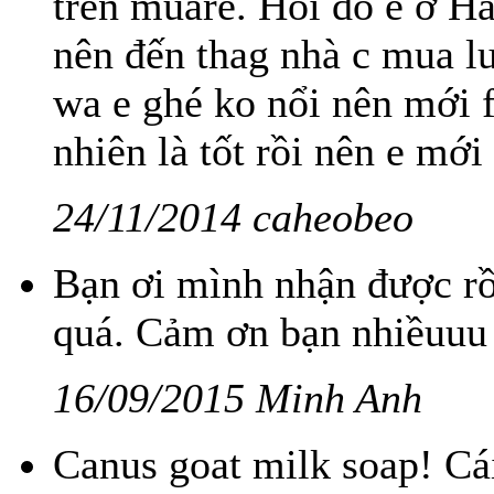
trên muare. Hồi đó e ở H
nên đến thag nhà c mua lu
wa e ghé ko nổi nên mới f
nhiên là tốt rồi nên e mới
24/11/2014 caheobeo
Bạn ơi mình nhận được rồ
quá. Cảm ơn bạn nhiềuuu
16/09/2015 Minh Anh
Canus goat milk soap! Cái