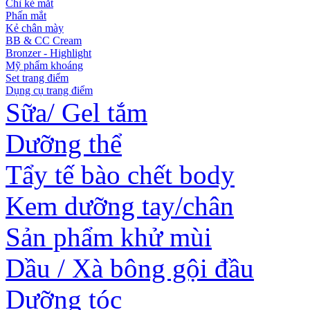
Chì kẻ mắt
Phấn mắt
Kẻ chân mày
BB & CC Cream
Bronzer - Highlight
Mỹ phẩm khoáng
Set trang điểm
Dụng cụ trang điểm
Sữa/ Gel tắm
Dưỡng thể
Tẩy tế bào chết body
Kem dưỡng tay/chân
Sản phẩm khử mùi
Dầu / Xà bông gội đầu
Dưỡng tóc