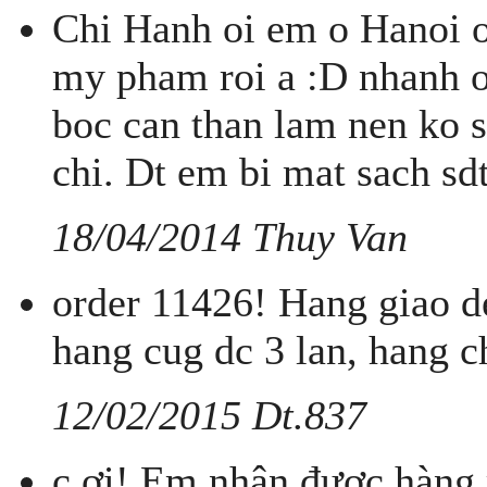
Chi Hanh oi em o Hanoi o
my pham roi a :D nhanh o
boc can than lam nen ko 
chi. Dt em bi mat sach sd
18/04/2014 Thuy Van
order 11426! Hang giao d
hang cug dc 3 lan, hang ch
12/02/2015 Dt.837
c ơi! Em nhận được hàng r