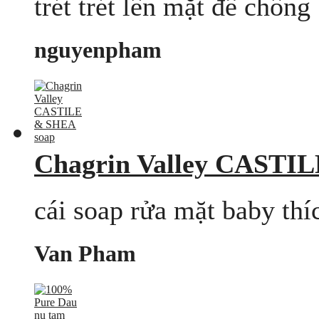
trét trét lên mặt để chống .
nguyenpham
Chagrin Valley CASTI
cái soap rửa mặt baby thí
Van Pham