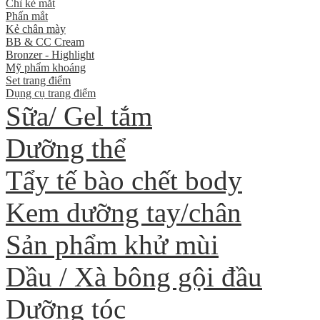
Chì kẻ mắt
Phấn mắt
Kẻ chân mày
BB & CC Cream
Bronzer - Highlight
Mỹ phẩm khoáng
Set trang điểm
Dụng cụ trang điểm
Sữa/ Gel tắm
Dưỡng thể
Tẩy tế bào chết body
Kem dưỡng tay/chân
Sản phẩm khử mùi
Dầu / Xà bông gội đầu
Dưỡng tóc