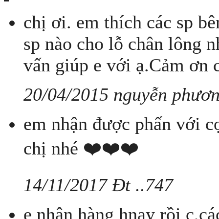
chị ơi. em thích các sp 
sp nào cho lỗ chân lông n
vấn giúp e với ạ.Cảm ơn c
20/04/2015 nguyễn phươn
em nhận được phấn với cọ
chị nhé ❤️❤️❤️
14/11/2017 Đt ..747
e nhận hàng hnay rồi c,ca