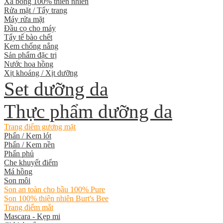
Xà bông 100% thiên nhiên
Rửa mặt / Tẩy trang
Máy rửa mặt
Đầu cọ cho máy
Tẩy tế bào chết
Kem chống nắng
Sản phẩm đặc trị
Nước hoa hồng
Xịt khoáng / Xịt dưỡng
Set dưỡng da
Thực phẩm dưỡng da
Trang điểm gương mặt
Phấn / Kem lót
Phấn / Kem nền
Phấn phủ
Che khuyết điểm
Má hồng
Son môi
Son an toàn cho bầu 100% Pure
Son 100% thiên nhiên Burt's Bee
Trang điểm mắt
Mascara - Kẹp mi