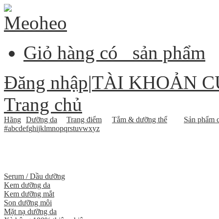
Giỏ hàng có
sản phẩm
Đăng nhập
|
TÀI KHOẢN C
Trang chủ
Hãng
Dưỡng da
Trang điểm
Tắm & dưỡng thể
Sản phẩm c
#
a
b
c
d
e
f
g
h
i
j
k
l
m
n
o
p
q
r
s
t
u
v
w
x
y
z
Serum / Dầu dưỡng
Kem dưỡng da
Kem dưỡng mắt
Son dưỡng môi
Mặt nạ dưỡng da