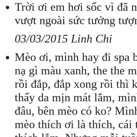
Trời ơi em hơi sốc vì đã 
vượt ngoài sức tưởng tượ
03/03/2015 Linh Chi
Mèo ơi, mình hay đi spa b
nạ gì màu xanh, the the m
rồi đắp, đắp xong rồi thì
thấy da mịn mát lắm, mì
đâu, bên mèo có ko? Mình
mèo thích ơi là thích, cá