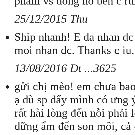
phẩm vs đồng hồ bên c rù
25/12/2015 Thu
Ship nhanh! E da nhan dc 
moi nhan dc. Thanks c iu.
13/08/2016 Dt ...3625
gửi chị mèo! em chưa bao
ạ dù sp đấy mình có ưng ý
rất hài lòng đến nỗi phải 
dững ẩm đến son môi, cả c