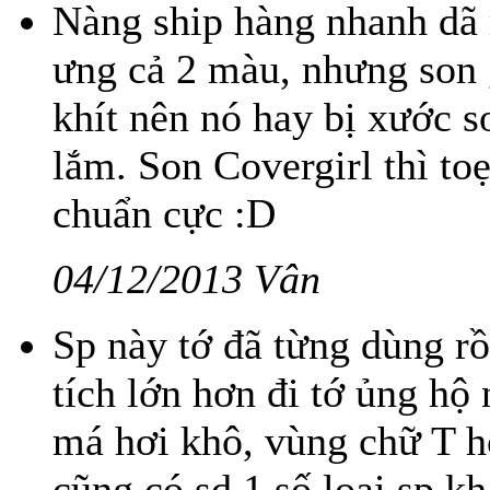
Nàng ship hàng nhanh dã
ưng cả 2 màu, nhưng son 
khít nên nó hay bị xước 
lắm. Son Covergirl thì toẹ
chuẩn cực :D
04/12/2013 Vân
Sp này tớ đã từng dùng rồ
tích lớn hơn đi tớ ủng hộ 
má hơi khô, vùng chữ T hơ
cũng có sd 1 số loại sp k