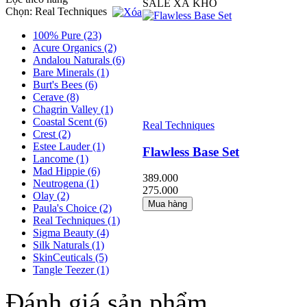
SALE XẢ KHO
Chọn:
Real Techniques
100% Pure
(23)
Acure Organics
(2)
Andalou Naturals
(6)
Bare Minerals
(1)
Burt's Bees
(6)
Cerave
(8)
Chagrin Valley
(1)
Coastal Scent
(6)
Real Techniques
Crest
(2)
Estee Lauder
(1)
Flawless Base Set
Lancome
(1)
Mad Hippie
(6)
389.000
Neutrogena
(1)
275.000
Olay
(2)
Mua hàng
Paula's Choice
(2)
Real Techniques
(1)
Sigma Beauty
(4)
Silk Naturals
(1)
SkinCeuticals
(5)
Tangle Teezer
(1)
Đánh giá sản phẩm