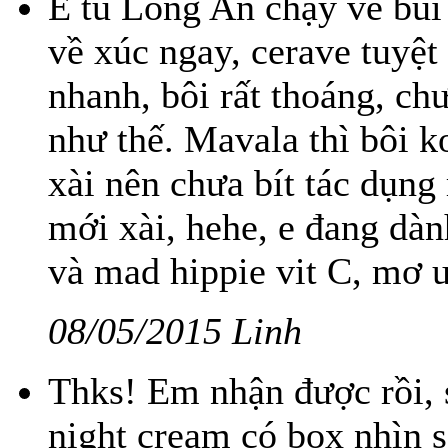
E tu Long An chạy về bủi 
về xúc ngay, cerave tuyệt
nhanh, bôi rất thoáng, chư
như thế. Mavala thì bôi k
xài nên chưa bít tác dụng
mới xài, hehe, e đang dàn
và mad hippie vit C, mơ 
08/05/2015 Linh
Thks! Em nhận được rồi, 
night cream có box nhìn s