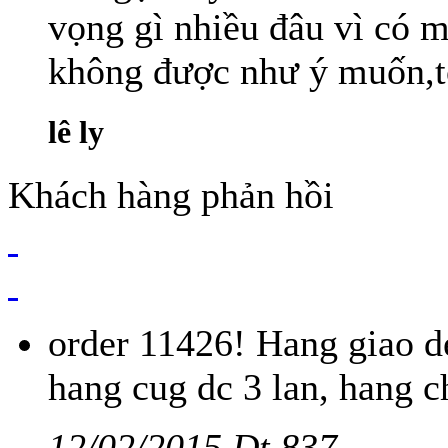
vọng gì nhiều đâu vì có 
không được như ý muốn,t
lê ly
Khách hàng phản hồi
order 11426! Hang giao d
hang cug dc 3 lan, hang ch
12/02/2015 Dt.837