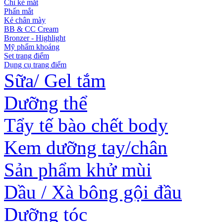
Chì kẻ mắt
Phấn mắt
Kẻ chân mày
BB & CC Cream
Bronzer - Highlight
Mỹ phẩm khoáng
Set trang điểm
Dụng cụ trang điểm
Sữa/ Gel tắm
Dưỡng thể
Tẩy tế bào chết body
Kem dưỡng tay/chân
Sản phẩm khử mùi
Dầu / Xà bông gội đầu
Dưỡng tóc