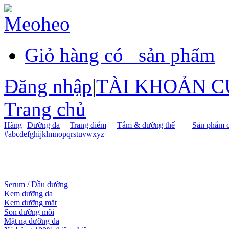
Giỏ hàng có
sản phẩm
Đăng nhập
|
TÀI KHOẢN C
Trang chủ
Hãng
Dưỡng da
Trang điểm
Tắm & dưỡng thể
Sản phẩm c
#
a
b
c
d
e
f
g
h
i
j
k
l
m
n
o
p
q
r
s
t
u
v
w
x
y
z
Serum / Dầu dưỡng
Kem dưỡng da
Kem dưỡng mắt
Son dưỡng môi
Mặt nạ dưỡng da