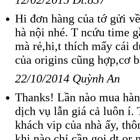
Hi đơn hàng của tớ gửi về
hà nội nhé. T ncứu time g
mà rẻ,hi,t thích mấy cái
của origins cũng hợp,cơ bả
22/10/2014 Quỳnh An
Thanks! Lần nào mua hàng
dịch vụ lẫn giá cả luôn í
khách vip của nhà ấy, thô
khi nào chỉ cần gọi dt or 