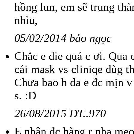
hồng lun, em sẽ trung th
nhìu,
05/02/2014 bảo ngọc
Chắc e die quá c ơi. Qua 
cái mask vs cliniqe dùg t
Chưa bao h da e đc mịn v 
s. :D
26/08/2015 DT..970
E nhận đc hàng r nha meo