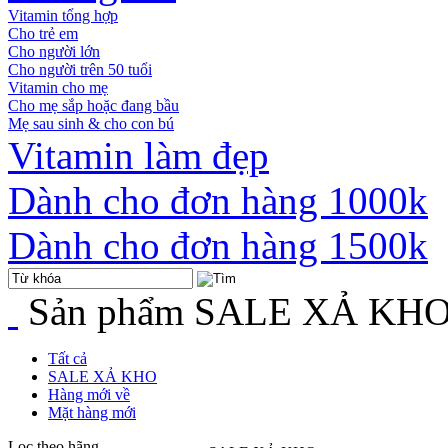
Vitamin tổng hợp
Cho trẻ em
Cho người lớn
Cho người trên 50 tuổi
Vitamin cho mẹ
Cho mẹ sắp hoặc đang bầu
Mẹ sau sinh & cho con bú
Vitamin làm đẹp
Dành cho đơn hàng 1000k
Dành cho đơn hàng 1500k
Sản phẩm
SALE XẢ KH
Tất cả
SALE XẢ KHO
Hàng mới về
Mặt hàng mới
Lọc theo hãng