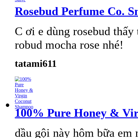
Rosebud Perfume Co. S
C ơi e dùng rosebud thấy 
robud mocha rose nhé!
tatami611
100% Pure Honey & Vi
dầu gội này hôm bữa em m