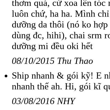
thơm quá, cứ xoa lên tóc
luôn chứ, ha ha. Mình chỉ
dưỡng da thôi (nó ko hợp
dùng đc, hihi), chai srm r
dưỡng mi đều oki hết
08/10/2015 Thu Thao
Ship nhanh & gói kỹ! E nh
nhanh thế ah. Hi, gói kĩ 
03/08/2016 NHY