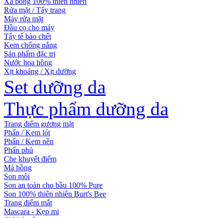
Xà bông 100% thiên nhiên
Rửa mặt / Tẩy trang
Máy rửa mặt
Đầu cọ cho máy
Tẩy tế bào chết
Kem chống nắng
Sản phẩm đặc trị
Nước hoa hồng
Xịt khoáng / Xịt dưỡng
Set dưỡng da
Thực phẩm dưỡng da
Trang điểm gương mặt
Phấn / Kem lót
Phấn / Kem nền
Phấn phủ
Che khuyết điểm
Má hồng
Son môi
Son an toàn cho bầu 100% Pure
Son 100% thiên nhiên Burt's Bee
Trang điểm mắt
Mascara - Kẹp mi