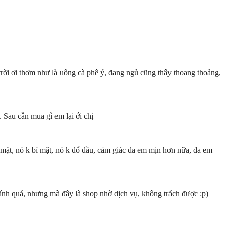
 trời ơi thơm như là uống cà phê ý, đang ngủ cũng thấy thoang thoảng,
 Sau cần mua gì em lại ới chị
g mặt, nó k bí mặt, nó k đổ dầu, cảm giác da em mịn hơn nữa, da em
ính quá, nhưng mà đây là shop nhờ dịch vụ, không trách được :p)