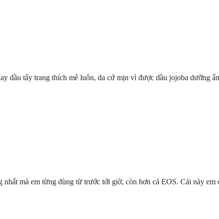
hay dầu tẩy trang thích mê luôn, da cứ mịn vì được dầu jojoba dưỡng ẩm,
g nhất mà em từng dùng từ trước tới giờ, còn hơn cả EOS. Cái này em ch