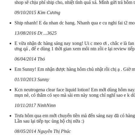
shop sẽ chịu phí ship cho, nhiệt tình quá xá. Mình gửi trả hôm t
09/10/2015 Kim Cương
Ship nhanh! E da nhan dc hang. Nhanh qua e cu nghi fai t2 moi
13/08/2016 Dt ...3625
E vừa nhận đc hàng sáng nay xong! Ui c meo ơi , chắc e là fan 
ưng qá , để e dùng 1 thời gian xem môi ntn zồi e lại review tiếp
06/04/2014 Thỏ
Em Sunny! Em nhận được hàng hôm chủ nhật rồi chị ạ . Giờ mới 
01/10/2013 Sunny
Kcn neutrogena clear face liquid lotion! Em mới dùng hôm nay,
mụn nè, có thâm có sẹo mà sài em này xong chỉ nghĩ sao e k d
10/11/2017 NinhNinn
Trưa hôm qua em mới chuyển tiền mà đến sáng nay đã có hàng r
Lần sau lại tiếp tục ủng hộ chị nữa :)
08/05/2014 Nguyễn Thị Phúc