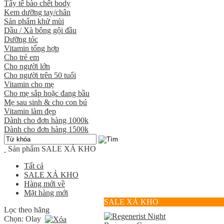
Tẩy tế bào chết body
Kem dưỡng tay/chân
Sản phẩm khử mùi
Dầu / Xà bông gội đầu
Dưỡng tóc
Vitamin tổng hợp
Cho trẻ em
Cho người lớn
Cho người trên 50 tuổi
Vitamin cho mẹ
Cho mẹ sắp hoặc đang bầu
Mẹ sau sinh & cho con bú
Vitamin làm đẹp
Dành cho đơn hàng 1000k
Dành cho đơn hàng 1500k
Sản phẩm
SALE XẢ KHO
Tất cả
SALE XẢ KHO
Hàng mới về
Mặt hàng mới
SALE XẢ KHO
Lọc theo hãng
Chọn:
Olay