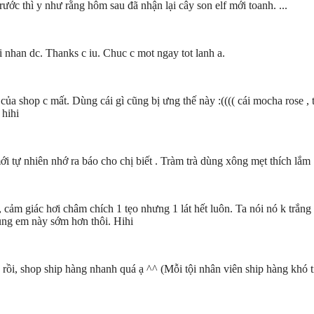
rước thì y như rằng hôm sau đã nhận lại cây son elf mới toanh. ...
 nhan dc. Thanks c iu. Chuc c mot ngay tot lanh a.
của shop c mất. Dùng cái gì cũng bị ưng thế này :(((( cái mocha rose ,
 hihi
tự nhiên nhớ ra báo cho chị biết . Tràm trà dùng xông mẹt thích lắm .
 cảm giác hơi châm chích 1 tẹo nhưng 1 lát hết luôn. Ta nói nó k trắn
ùng em này sớm hơn thôi. Hihi
ồi, shop ship hàng nhanh quá ạ ^^ (Mỗi tội nhân viên ship hàng khó t