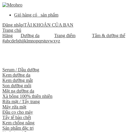
Giỏ hàng có
sản phẩm
Đăng nhập
|
TÀI KHOẢN CỦA BẠN
Trang chủ
Hãng
Dưỡng da
Trang điểm
Tắm & dưỡng thể
#
a
b
c
d
e
f
g
h
i
j
k
l
m
n
o
p
q
r
s
t
u
v
w
x
y
z
Serum / Dầu dưỡng
Kem dưỡng da
Kem dưỡng mắt
Son dưỡng môi
Mặt nạ dưỡng da
Xà bông 100% thiên nhiên
Rửa mặt / Tẩy trang
Máy rửa mặt
Đầu cọ cho máy
Tẩy tế bào chết
Kem chống nắng
Sản phẩm đặc trị