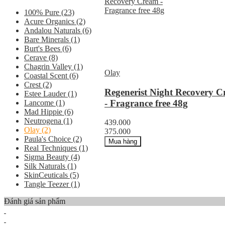
100% Pure
(23)
Acure Organics
(2)
Andalou Naturals
(6)
Bare Minerals
(1)
Burt's Bees
(6)
Cerave
(8)
Chagrin Valley
(1)
Olay
Coastal Scent
(6)
Crest
(2)
Regenerist Night Recovery 
Estee Lauder
(1)
- Fragrance free 48g
Lancome
(1)
Mad Hippie
(6)
Neutrogena
(1)
439.000
Olay
(2)
375.000
Paula's Choice
(2)
Mua hàng
Real Techniques
(1)
Sigma Beauty
(4)
Silk Naturals
(1)
SkinCeuticals
(5)
Tangle Teezer
(1)
Đánh giá sản phẩm