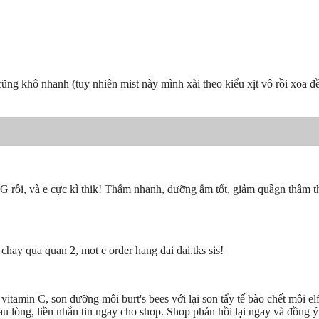
 cũng khô nhanh (tuy nhiên mist này mình xài theo kiểu xịt vô rồi xoa 
rồi, và e cực kì thik! Thấm nhanh, dưỡng ẩm tốt, giảm quầgn thâm thì 
hay qua quan 2, mot e order hang dai dai.tks sis!
in C, son dưỡng môi burt's bees với lại son tẩy tế bào chết môi el
au lòng, liền nhắn tin ngay cho shop. Shop phản hồi lại ngay và đồng ý