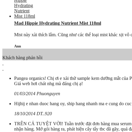
Mad Hippie Hydrating Nutrient Mist 118ml
Mist này xài thích lắm. Cũng như các thể loại mist khác xịt vô
Ann
Khách hàng phản hồi
Pangea organics! Chị ơi e xài thử sample kem dưỡng mắt của PG 
Giá web hơi chát nhg mà đáng chị ạ!
01/03/2014 Phuonguyen
Hijhij e nhan duoc hang oy, ship hang nhanh ma e cung do cuc c
18/10/2014 DT..920
TRÊN CẢ TUYỆT VỜI! Tuần trước đặt đơn hàng mua serum vitam
nhận hàng. Mở gói hàng ra, phát hiện cây tẩy tbc đã gãy, quá đ