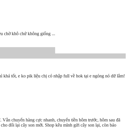
đều chờ khô chứ không giống ...
khá tốt, e ko pik liệu chị có nhập full về hok tại e ngóng nó dữ lắm!
f. Vẫn chuyển hàng cực nhanh, chuyển tiền hôm trước, hôm sau đã
 cho đổi lại cây son mới. Shop kêu mình gửi cây son lại, còn bảo