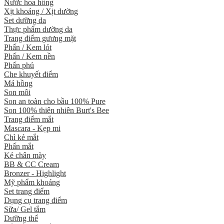
Nước hoa hồng
Xịt khoáng / Xịt dưỡng
Set dưỡng da
Thực phẩm dưỡng da
Trang điểm gương mặt
Phấn / Kem lót
Phấn / Kem nền
Phấn phủ
Che khuyết điểm
Má hồng
Son môi
Son an toàn cho bầu 100% Pure
Son 100% thiên nhiên Burt's Bee
Trang điểm mắt
Mascara - Kẹp mi
Chì kẻ mắt
Phấn mắt
Kẻ chân mày
BB & CC Cream
Bronzer - Highlight
Mỹ phẩm khoáng
Set trang điểm
Dụng cụ trang điểm
Sữa/ Gel tắm
Dưỡng thể