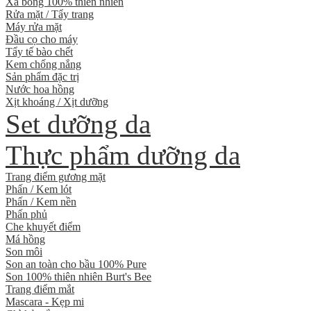
Xà bông 100% thiên nhiên
Rửa mặt / Tẩy trang
Máy rửa mặt
Đầu cọ cho máy
Tẩy tế bào chết
Kem chống nắng
Sản phẩm đặc trị
Nước hoa hồng
Xịt khoáng / Xịt dưỡng
Set dưỡng da
Thực phẩm dưỡng da
Trang điểm gương mặt
Phấn / Kem lót
Phấn / Kem nền
Phấn phủ
Che khuyết điểm
Má hồng
Son môi
Son an toàn cho bầu 100% Pure
Son 100% thiên nhiên Burt's Bee
Trang điểm mắt
Mascara - Kẹp mi