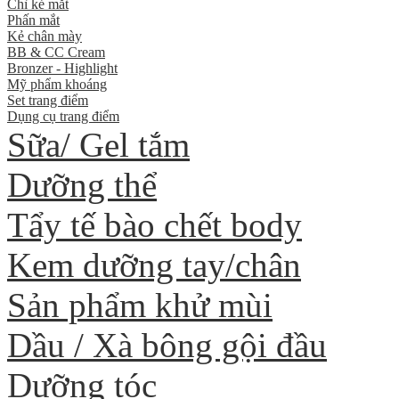
Chì kẻ mắt
Phấn mắt
Kẻ chân mày
BB & CC Cream
Bronzer - Highlight
Mỹ phẩm khoáng
Set trang điểm
Dụng cụ trang điểm
Sữa/ Gel tắm
Dưỡng thể
Tẩy tế bào chết body
Kem dưỡng tay/chân
Sản phẩm khử mùi
Dầu / Xà bông gội đầu
Dưỡng tóc