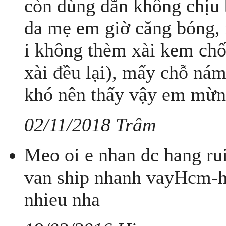
còn dùng dằn không chịu 
da mẹ em giờ căng bóng, 
i không thèm xài kem ch
xài đều lại), mấy chỗ ná
khó nên thấy vậy em mừn
02/11/2018 Trâm
Meo oi e nhan dc hang r
van ship nhanh vayHcm-
nhieu nha