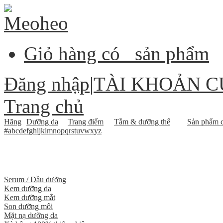
Giỏ hàng có
sản phẩm
Đăng nhập
|
TÀI KHOẢN C
Trang chủ
Hãng
Dưỡng da
Trang điểm
Tắm & dưỡng thể
Sản phẩm c
#
a
b
c
d
e
f
g
h
i
j
k
l
m
n
o
p
q
r
s
t
u
v
w
x
y
z
Serum / Dầu dưỡng
Kem dưỡng da
Kem dưỡng mắt
Son dưỡng môi
Mặt nạ dưỡng da