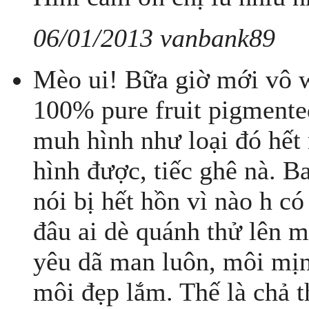
06/01/2013 vanbank89
Mèo ui! Bữa giờ mới vô w
100% pure fruit pigmente
muh hình như loại đó hết 
hình được, tiếc ghê nà. B
nói bị hết hồn vì nào h c
đâu ai dè quánh thử lên 
yêu dã man luôn, môi mị
môi đẹp lắm. Thế là chả 