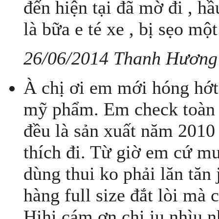
đến hiện tại đã mờ đi , h
là bữa e té xe , bị sẹo một 
26/06/2014 Thanh Hương
À chị ơi em mới hóng hớt
mỹ phẩm. Em check toàn 
đều là sản xuất năm 2010 
thích đi. Từ giờ em cứ 
dùng thui ko phải lăn tă
hàng full size đắt lòi mà 
Hihi cám ơn chị iu nhìu n