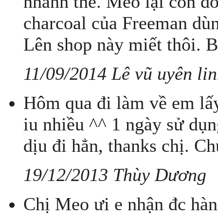
nhanh thế. Mèo lại còn đ
charcoal của Freeman dù
Lên shop này miết thôi. B
11/09/2014 Lê vũ uyên li
Hôm qua đi làm về em lấy
iu nhiều ^^ 1 ngày sử dụn
dịu đi hẳn, thanks chị. C
19/12/2013 Thùy Dương
Chị Meo ưi e nhận đc hàng