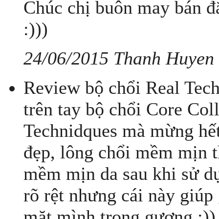
Chúc chị buôn may bán đắt
:)))
24/06/2015 Thanh Huyen
Review bộ chổi Real Tec
trên tay bộ chổi Core Coll
Technidques mà mừng hết 
đẹp, lông chổi mềm mịn t
mềm mịn da sau khi sử dụ
rõ rệt nhưng cái này giúp g
mặt mình trong gương :))