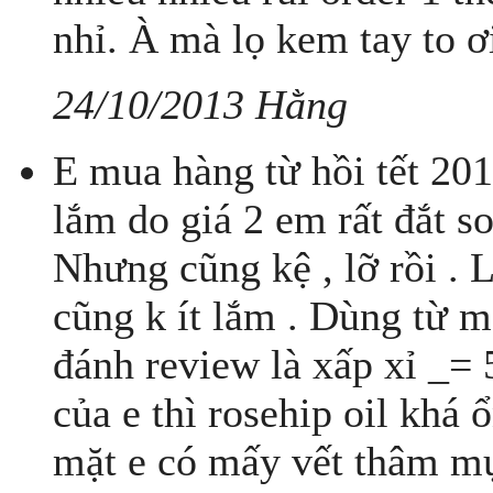
nhỉ. À mà lọ kem tay to ơi
24/10/2013 Hằng
E mua hàng từ hồi tết 20
lắm do giá 2 em rất đắt so 
Nhưng cũng kệ , lỡ rồi . 
cũng k ít lắm . Dùng từ mấ
đánh review là xấp xỉ _= 
của e thì rosehip oil khá 
mặt e có mấy vết thâm mụn