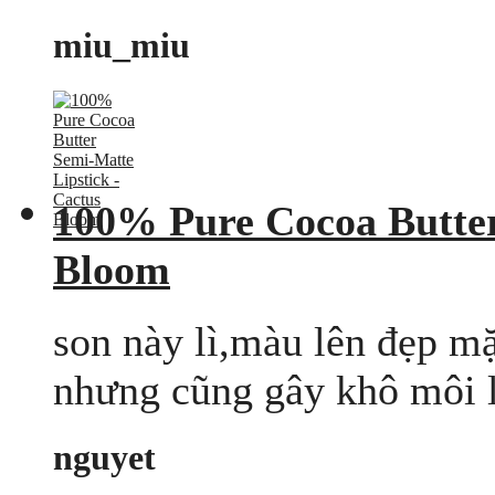
miu_miu
100% Pure Cocoa Butter
Bloom
son này lì,màu lên đẹp mặ
nhưng cũng gây khô môi 
nguyet