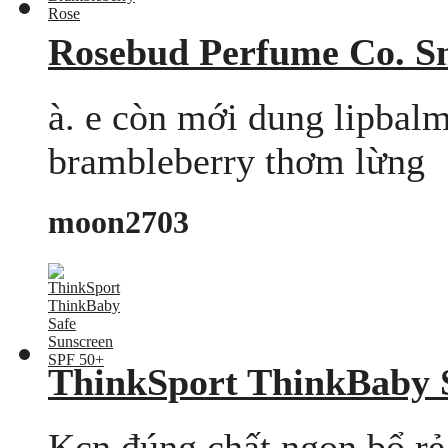
Rosebud Perfume Co. S
à. e còn mới dung lipbal
brambleberry thơm lừng
moon2703
ThinkSport ThinkBaby 
Kcn đúng chất ngon bổ rẻ