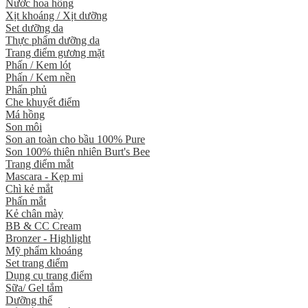
Nước hoa hồng
Xịt khoáng / Xịt dưỡng
Set dưỡng da
Thực phẩm dưỡng da
Trang điểm gương mặt
Phấn / Kem lót
Phấn / Kem nền
Phấn phủ
Che khuyết điểm
Má hồng
Son môi
Son an toàn cho bầu 100% Pure
Son 100% thiên nhiên Burt's Bee
Trang điểm mắt
Mascara - Kẹp mi
Chì kẻ mắt
Phấn mắt
Kẻ chân mày
BB & CC Cream
Bronzer - Highlight
Mỹ phẩm khoáng
Set trang điểm
Dụng cụ trang điểm
Sữa/ Gel tắm
Dưỡng thể