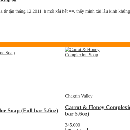
từ tận tháng 12.2011. h mới xài hết ==. thấy mình xài lâu kinh khủng, 
Chagrin Valley
Carrot & Honey Complexio
loe Soap (Full bar 5.6oz)
bar 5.6oz)
345.000