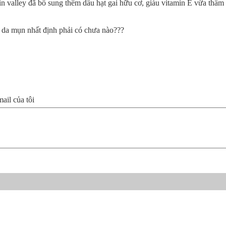
in valley đã bổ sung thêm dầu hạt gai hữu cơ, giàu vitamin E vừa thẩm
u, da mụn nhất định phải có chưa nào???
il của tôi