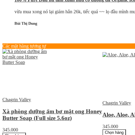
vừa mua xong nó lại giảm hẳn 26k, tiếc quá ~~ lọ đầu mình mua 
Bùi Thị Dung
Các mặt hàng tương tự
Chagrin Valley
Chagrin Valley
Xà phòng dưỡng ẩm bơ mật ong Honey
Aloe, Aloe, A
Butter Soap (Full size 5.6oz)
345.000
345.000
Chọn hàng