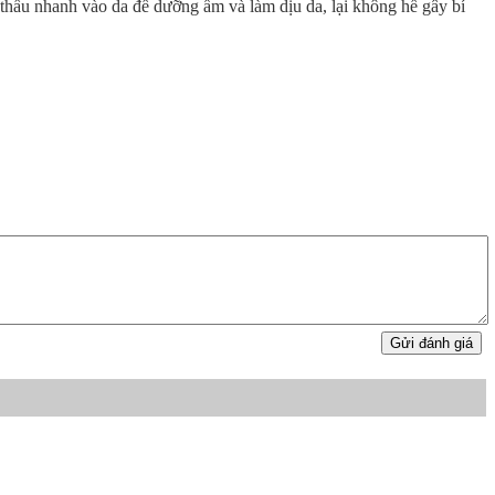
 thấu nhanh vào da để dưỡng ẩm và làm dịu da, lại không hề gây bí
Gửi đánh giá