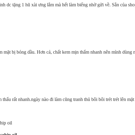
h dc tặng 1 hũ xài ưng lắm mà hết làm biếng nhờ gửi về. Sẵn của sho
m mặt bị bóng dầu. Hơn cả, chất kem mịn thấm nhanh nên mình dùng n
thấu rất nhanh.ngày nào đi làm cũng tranh thủ bôi bôi trét trét lên mặt 
ehip oil