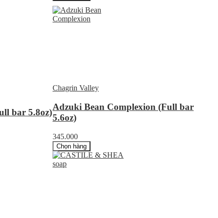
Chagrin Valley
Adzuki Bean Complexion (Full bar
ll bar 5.8oz)
5.6oz)
345.000
Chọn hàng