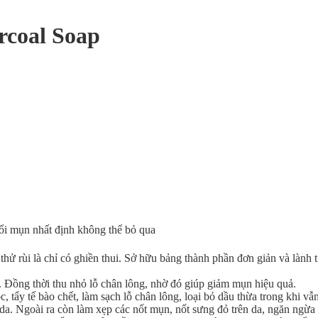
rcoal Soap
nổi mụn nhất định không thể bỏ qua
thử rùi là chỉ có ghiền thui. Sở hữu bảng thành phần đơn giản và lành
da. Đồng thời thu nhỏ lỗ chân lông, nhờ đó giúp giảm mụn hiệu quả.
, tẩy tế bào chết, làm sạch lỗ chân lông, loại bỏ dầu thừa trong khi vẫn
 da. Ngoài ra còn làm xẹp các nốt mụn, nốt sưng đỏ trên da, ngăn ngừa 