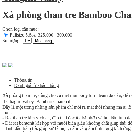
Xà phòng than tre Bamboo Cha
Chọn loại cần mua:
Fullsize 5.6oz
325.000
309.000
Số lượng
Mua hàng
Thông tin
Đánh giá từ khách hàng
Xà phòng than tre, dùng cho cả mẹt mũi body lun - team da dầu, dễ 

Chagrin valley Bamboo Charcoal
Đây là một trong những sản phẩm chỉ mới ra mắt thôi nhưng mà ai lỡ 
mụn:
- Bột than tre làm sạch da, đào thải độc tố, bã nhờn và bụi bẩn trên 
- Đất sét bentonit kết hợp với muổi biển giàu khoáng chất giúp thải độc
- Tinh dầu tràm trà: giúp xử lý mụn, nấm và giảm tình trạng kích ứng