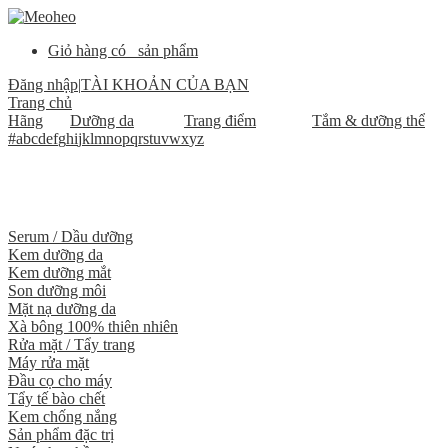
Giỏ hàng có
sản phẩm
Đăng nhập
|
TÀI KHOẢN CỦA BẠN
Trang chủ
Hãng
Dưỡng da
Trang điểm
Tắm & dưỡng thể
#
a
b
c
d
e
f
g
h
i
j
k
l
m
n
o
p
q
r
s
t
u
v
w
x
y
z
Serum / Dầu dưỡng
Kem dưỡng da
Kem dưỡng mắt
Son dưỡng môi
Mặt nạ dưỡng da
Xà bông 100% thiên nhiên
Rửa mặt / Tẩy trang
Máy rửa mặt
Đầu cọ cho máy
Tẩy tế bào chết
Kem chống nắng
Sản phẩm đặc trị