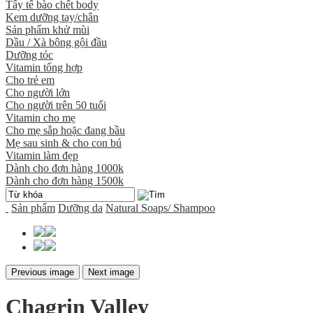
Tẩy tế bào chết body
Kem dưỡng tay/chân
Sản phẩm khử mùi
Dầu / Xà bông gội đầu
Dưỡng tóc
Vitamin tổng hợp
Cho trẻ em
Cho người lớn
Cho người trên 50 tuổi
Vitamin cho mẹ
Cho mẹ sắp hoặc đang bầu
Mẹ sau sinh & cho con bú
Vitamin làm đẹp
Dành cho đơn hàng 1000k
Dành cho đơn hàng 1500k
Sản phẩm
Dưỡng da
Natural Soaps/ Shampoo
Previous image
Next image
Chagrin Valley