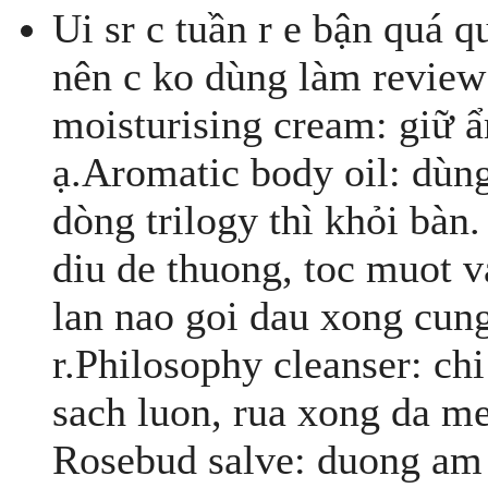
Ui sr c tuần r e bận quá q
nên c ko dùng làm review 
moisturising cream: giữ ẩ
ạ.Aromatic body oil: dùng
dòng trilogy thì khỏi bàn.
diu de thuong, toc muot 
lan nao goi dau xong cung
r.Philosophy cleanser: ch
sach luon, rua xong da m
Rosebud salve: duong am 