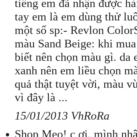
tiếng em đã nhận được hà
tay em là em dùng thử lu
một số sp:- Revlon Colo
màu Sand Beige: khi mua 
biết nên chọn màu gì. da 
xanh nên em liều chọn m
quả thật tuyệt vời, màu v
vì đây là ...
15/01/2013 VhRoRa
Shop Meo! c ơi, mình nhậ