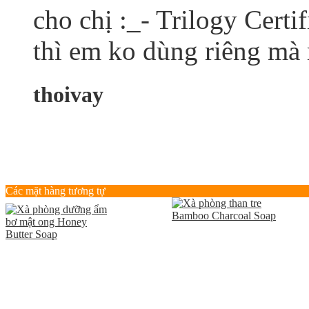
cho chị :_- Trilogy Cert
thì em ko dùng riêng mà m
thoivay
Các mặt hàng tương tự