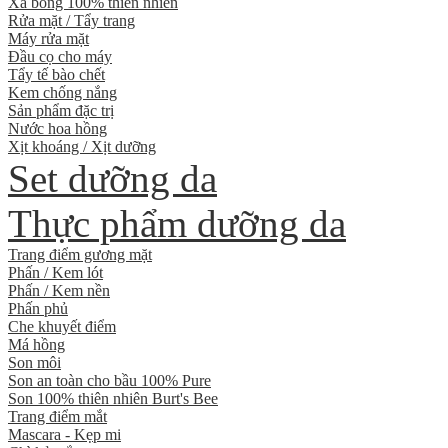
Xà bông 100% thiên nhiên
Rửa mặt / Tẩy trang
Máy rửa mặt
Đầu cọ cho máy
Tẩy tế bào chết
Kem chống nắng
Sản phẩm đặc trị
Nước hoa hồng
Xịt khoáng / Xịt dưỡng
Set dưỡng da
Thực phẩm dưỡng da
Trang điểm gương mặt
Phấn / Kem lót
Phấn / Kem nền
Phấn phủ
Che khuyết điểm
Má hồng
Son môi
Son an toàn cho bầu 100% Pure
Son 100% thiên nhiên Burt's Bee
Trang điểm mắt
Mascara - Kẹp mi