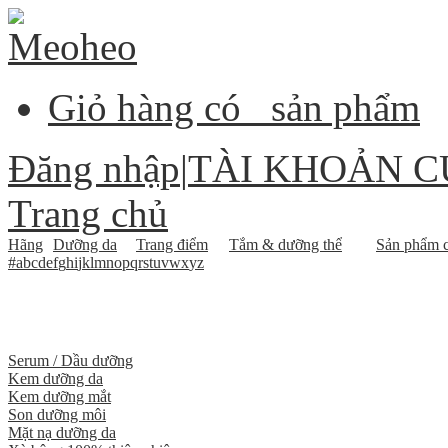
Giỏ hàng có
sản phẩm
Đăng nhập
|
TÀI KHOẢN C
Trang chủ
Hãng
Dưỡng da
Trang điểm
Tắm & dưỡng thể
Sản phẩm c
#
a
b
c
d
e
f
g
h
i
j
k
l
m
n
o
p
q
r
s
t
u
v
w
x
y
z
Serum / Dầu dưỡng
Kem dưỡng da
Kem dưỡng mắt
Son dưỡng môi
Mặt nạ dưỡng da