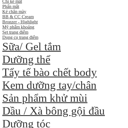
Chì kẻ mắt
Phấn mắt
Kẻ chân mày
BB & CC Cream
Bronzer - Highlight
Mỹ phẩm khoáng
Set trang điểm
Dụng cụ trang điểm
Sữa/ Gel tắm
Dưỡng thể
Tẩy tế bào chết body
Kem dưỡng tay/chân
Sản phẩm khử mùi
Dầu / Xà bông gội đầu
Dưỡng tóc