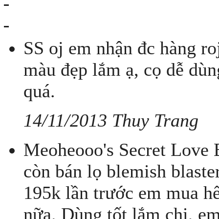
SS oj em nhận đc hàng ro
màu đẹp lắm ạ, cọ dễ dùn
quá.
14/11/2013 Thuy Trang
Meoheooo's Secret Love B
còn bán lọ blemish blaster
195k lần trước em mua hế
nữa. Dùng tốt lắm chị, e