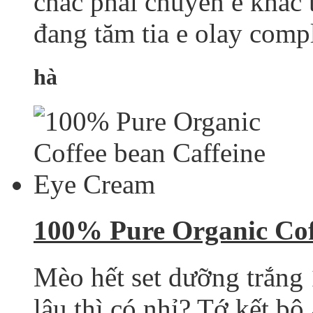
chắc phải chuyển e khác 
đang tăm tia e olay compl
hà
100% Pure Organic Cof
Mèo hết set dưỡng trắng
lâu thì có nhỉ? Tớ kết bộ 