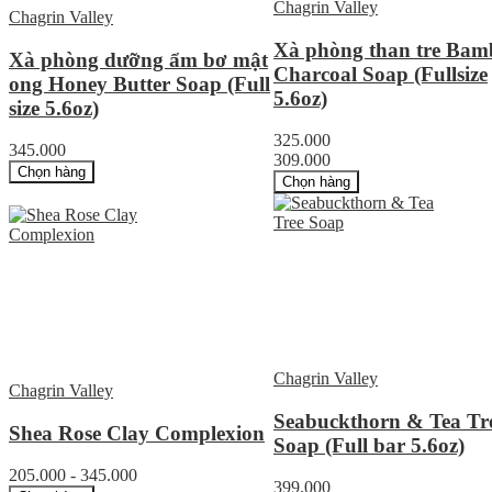
Chagrin Valley
Chagrin Valley
Xà phòng than tre Bam
Xà phòng dưỡng ẩm bơ mật
Charcoal Soap (Fullsize
ong Honey Butter Soap (Full
5.6oz)
size 5.6oz)
325.000
345.000
309.000
Chọn hàng
Chọn hàng
Chagrin Valley
Chagrin Valley
Seabuckthorn & Tea Tr
Shea Rose Clay Complexion
Soap (Full bar 5.6oz)
205.000 - 345.000
399.000