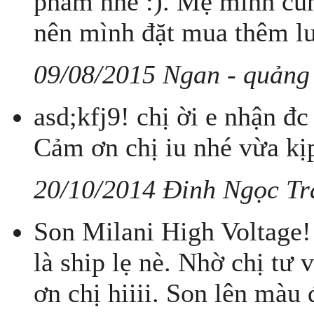
phẩm nhé :). Mẹ mình cũn
nên mình đặt mua thêm lu
09/08/2015 Ngan - quảng
asd;kfj9! chị ời e nhận đc
Cảm ơn chị iu nhé vừa kị
20/10/2014 Đinh Ngọc T
Son Milani High Voltage! 
là ship lẹ nè. Nhờ chị tư
ơn chị hiiii. Son lên màu