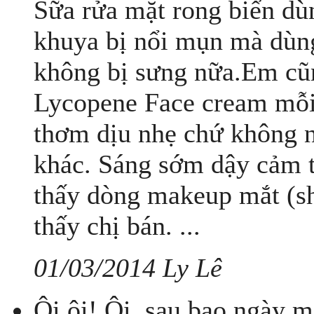
Sữa rửa mặt rong biển dùn
khuya bị nổi mụn mà dùng
không bị sưng nữa.Em cũ
Lycopene Face cream mỗi t
thơm dịu nhẹ chứ không 
khác. Sáng sớm dậy cảm 
thấy dòng makeup mắt (sh
thấy chị bán. ...
01/03/2014 Ly Lê
Ôi ôi! Ôi, sau bao ngày m