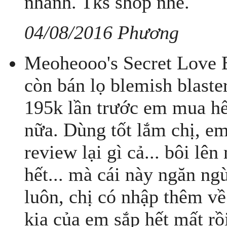
nhanh. Tks shop nhé.
04/08/2016 Phương
Meoheooo's Secret Love B
còn bán lọ blemish blaster
195k lần trước em mua hế
nữa. Dùng tốt lắm chị, e
review lại gì cả... bôi lê
hết... mà cái này ngăn ng
luôn, chị có nhập thêm về
kia của em sắp hết mất rồi