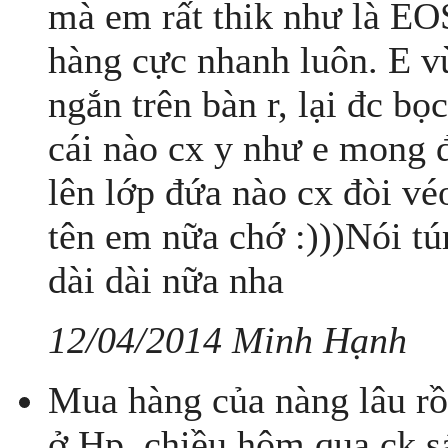
mà em rất thik như là EO
hàng cực nhanh luôn. E v
ngắn trên bàn r, lại đc b
cái nào cx y như e mong đ
lên lớp đứa nào cx đòi v
tên em nữa chớ :)))Nói tú
dài dài nữa nha
12/04/2014 Minh Hạnh
Mua hàng của nàng lâu rồi
ở Hp, chiều hôm qua ck s