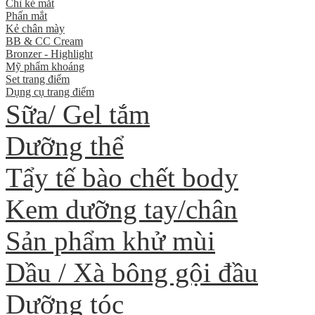
Chì kẻ mắt
Phấn mắt
Kẻ chân mày
BB & CC Cream
Bronzer - Highlight
Mỹ phẩm khoáng
Set trang điểm
Dụng cụ trang điểm
Sữa/ Gel tắm
Dưỡng thể
Tẩy tế bào chết body
Kem dưỡng tay/chân
Sản phẩm khử mùi
Dầu / Xà bông gội đầu
Dưỡng tóc