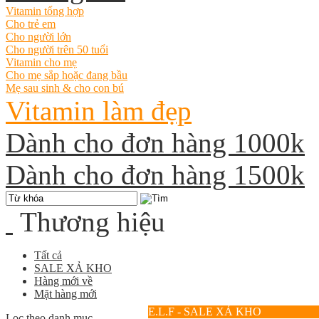
Vitamin tổng hợp
Cho trẻ em
Cho người lớn
Cho người trên 50 tuổi
Vitamin cho mẹ
Cho mẹ sắp hoặc đang bầu
Mẹ sau sinh & cho con bú
Vitamin làm đẹp
Dành cho đơn hàng 1000k
Dành cho đơn hàng 1500k
Thương hiệu
Tất cả
SALE XẢ KHO
Hàng mới về
Mặt hàng mới
E.L.F - SALE XẢ KHO
Lọc theo danh mục