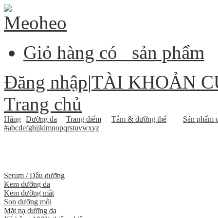
Giỏ hàng có
sản phẩm
Đăng nhập
|
TÀI KHOẢN C
Trang chủ
Hãng
Dưỡng da
Trang điểm
Tắm & dưỡng thể
Sản phẩm c
#
a
b
c
d
e
f
g
h
i
j
k
l
m
n
o
p
q
r
s
t
u
v
w
x
y
z
Serum / Dầu dưỡng
Kem dưỡng da
Kem dưỡng mắt
Son dưỡng môi
Mặt nạ dưỡng da