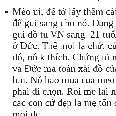
Mèo ui, để tớ lấy thêm cá
để gui sang cho nó. Dang
gui đồ tu VN sang. 21 tuổ
ở Đức. Thế moi lạ chứ, c
đó, nó k thích. Chứng tỏ 
va Đức ma toàn xài đồ c
lun. Nó bao mua cua meo 
phai đi chọn. Roi me lai
cac con cứ đẹp la mẹ tốn 
moi dc