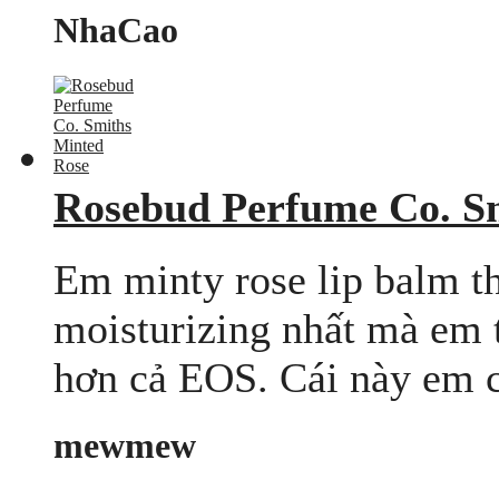
NhaCao
Rosebud Perfume Co. S
Em minty rose lip balm t
moisturizing nhất mà em t
hơn cả EOS. Cái này em ch
mewmew