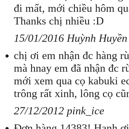
đi mất, mới chiều hôm qua 
Thanks chị nhiều :D
15/01/2016 Huỳnh Huyền
chị ơi em nhận đc hàng rù
mà hnay em đã nhận đc rù
mới xem qua cọ kabuki eco
trông rất xinh, lông cọ 
27/12/2012 pink_ice
Đơn hàng 14383! Hạnh ơi