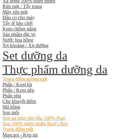
Xà bông 100% thiên nhiên
Rửa mặt / Tẩy trang
Máy rửa mặt
Đầu cọ cho máy
Tẩy tế bào chết
Kem chống nắng
Sản phẩm đặc trị
Nước hoa hồng
Xịt khoáng / Xịt dưỡng
Set dưỡng da
Thực phẩm dưỡng da
Trang điểm gương mặt
Phấn / Kem lót
Phấn / Kem nền
Phấn phủ
Che khuyết điểm
Má hồng
Son môi
Son an toàn cho bầu 100% Pure
Son 100% thiên nhiên Burt's Bee
Trang điểm mắt
Mascara - Kẹp mi