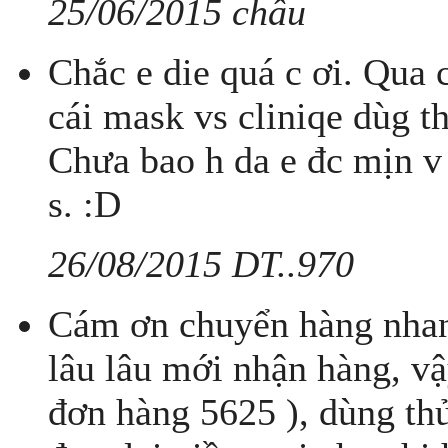
25/06/2015 châu
Chắc e die quá c ơi. Qua 
cái mask vs cliniqe dùg t
Chưa bao h da e đc mịn v 
s. :D
26/08/2015 DT..970
Cám ơn chuyển hàng nhan
lâu lâu mới nhận hàng, vậ
đơn hàng 5625 ), dùng th