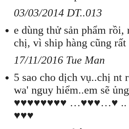
03/03/2014 DT..013
e dùng thử sản phẩm rồi, r
chị, vì ship hàng cũng rấ
17/11/2016 Tue Man
5 sao cho dịch vụ..chị nt 
wa' nguy hiểm..em sẽ ủ
♥♥♥♥♥♥♥♥ …♥♥♥…♥ .
♥♥♥