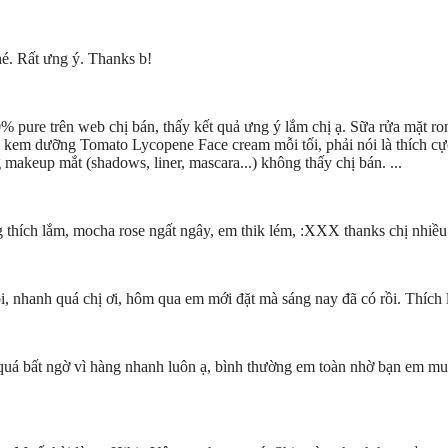
é. Rất ưng ý. Thanks b!
 pure trên web chị bán, thấy kết quả ưng ý lắm chị ạ. Sữa rửa mặt ro
 kem dưỡng Tomato Lycopene Face cream mỗi tối, phải nói là thích c
keup mắt (shadows, liner, mascara...) không thấy chị bán. ...
g thích lắm, mocha rose ngất ngây, em thik lém, :XXX thanks chị nhiều
 nhanh quá chị ơi, hôm qua em mới đặt mà sáng nay đã có rồi. Thích 
uá bất ngờ vì hàng nhanh luôn ạ, bình thường em toàn nhờ bạn em mua 