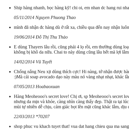
Ship hàng nhanh, bọc hàng kỹ! chi oi, em nhan dc hang rui nha 
05/11/2014 Nguyen Phuong Thao
mình đã nhận đc hàng dù ở rất xa, chiều qua đến nay nhận luô
19/06/2014 Đỗ Thị Thu Thảo
E dùng Thayers lâu rồi, cũng phải 4 lọ rồi, em thường dùng l
không bị khô da nữa. Chai to này dùng cũng lâu hết mà lợi lắm
14/02/2014 Vũ Tuyết
Chống nắng Neu xịt dùng thích cực! Hi nàng, tớ nhận được hàng
:)Mà cái soap avocado dạo này màu nó vàng nhạt nhạt, khác lần
07/05/2013 Hoabaoxuan
Hàng Meoheooo's secret love! Chị ơi, sp Meoheooo's secret lo
nhưng da mịn và khỏe, càng nhìn càng thấy đẹp. Thật ra tại lúc
mùi tự nhiên dễ chịu, cảm giác bọt lên mặt cũng khác lắm, dịu 
22/03/2013 *70207
shop phuc vu khach tuyet that! vua dat hang chieu qua ma san