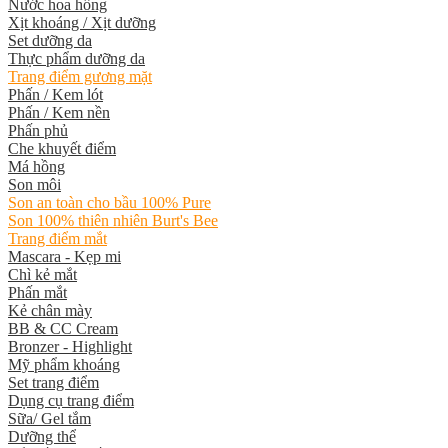
Nước hoa hồng
Xịt khoáng / Xịt dưỡng
Set dưỡng da
Thực phẩm dưỡng da
Trang điểm gương mặt
Phấn / Kem lót
Phấn / Kem nền
Phấn phủ
Che khuyết điểm
Má hồng
Son môi
Son an toàn cho bầu 100% Pure
Son 100% thiên nhiên Burt's Bee
Trang điểm mắt
Mascara - Kẹp mi
Chì kẻ mắt
Phấn mắt
Kẻ chân mày
BB & CC Cream
Bronzer - Highlight
Mỹ phẩm khoáng
Set trang điểm
Dụng cụ trang điểm
Sữa/ Gel tắm
Dưỡng thể