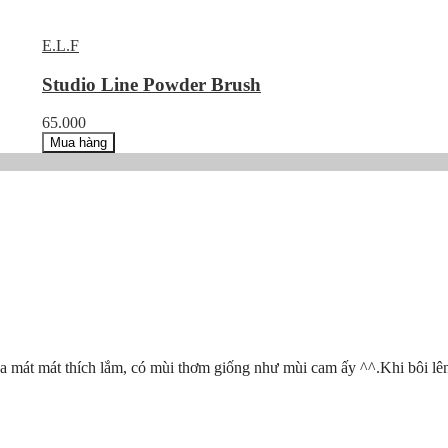
E.L.F
Studio Line Powder Brush
65.000
Mua hàng
 da mát mát thích lắm, có mùi thơm giống như mùi cam ấy ^^.Khi bôi lên d