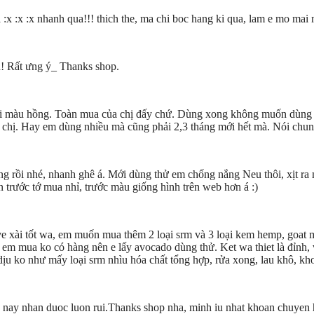
:x :x :x nhanh qua!!! thich the, ma chi boc hang ki qua, lam e mo mai 
n! Rất ưng ý_ Thanks shop.
oại màu hồng. Toàn mua của chị đấy chứ. Dùng xong không muốn dùng l
 chị. Hay em dùng nhiều mà cũng phải 2,3 tháng mới hết mà. Nói chung
 rồi nhé, nhanh ghê á. Mới dùng thử em chống nắng Neu thôi, xịt ra má
 trước tớ mua nhỉ, trước màu giống hình trên web hơn á :)
ve xài tốt wa, em muốn mua thêm 2 loại srm và 3 loại kem hemp, goat 
 em mua ko có hàng nên e lấy avocado dùng thử. Ket wa thiet là đỉnh, vậ
dịu ko như mấy loại srm nhìu hóa chất tổng hợp, rửa xong, lau khô, kho
g nay nhan duoc luon rui.Thanks shop nha, minh iu nhat khoan chuyen 