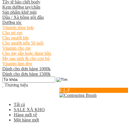
Tẩy tế bào chết body
Kem dưỡng tay/chân
Sản phẩm khử mùi
Dầu / Xà bông gội đầu
Dưỡng tóc
Vitamin tổng hợp
Cho trẻ em
Cho người lớn
Cho người trên 50 tuổi
Vitamin cho mẹ
Cho mẹ sắp hoặc đang bầu
Mẹ sau sinh & cho con bú
Vitamin làm đẹp
Dành cho đơn hàng 1000k
Dành cho đơn hàng 1500k
Thương hiệu
E.L.F
Tất cả
SALE XẢ KHO
Hàng mới về
Mặt hàng mới