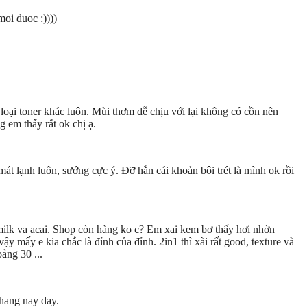
moi duoc :))))
oại toner khác luôn. Mùi thơm dễ chịu với lại không có cồn nên
 em thấy rất ok chị ạ.
t lạnh luôn, sướng cực ý. Đỡ hẳn cái khoản bôi trét là mình ok rồi
milk va acai. Shop còn hàng ko c? Em xai kem bơ thấy hơi nhờn
y mấy e kia chắc là đỉnh của đỉnh. 2in1 thì xài rất good, texture và
ảng 30 ...
hang nay day.