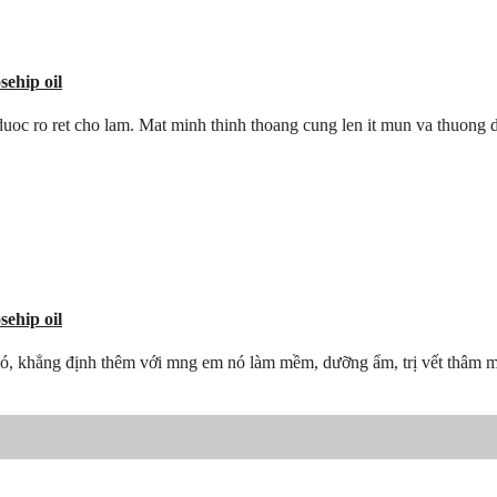
ehip oil
c ro ret cho lam. Mat minh thinh thoang cung len it mun va thuong de 
ehip oil
nó, khẳng định thêm với mng em nó làm mềm, dưỡng ẩm, trị vết thâm mớ