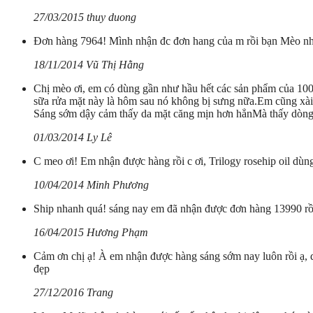
27/03/2015 thuy duong
Đơn hàng 7964! Mình nhận đc đơn hang của m rồi bạn Mèo nh
18/11/2014 Vũ Thị Hằng
Chị mèo ơi, em có dùng gần như hầu hết các sản phẩm của 100%
sữa rửa mặt này là hôm sau nó không bị sưng nữa.Em cũng xài
Sáng sớm dậy cảm thấy da mặt căng mịn hơn hẳnMà thấy dòng ma
01/03/2014 Ly Lê
C meo ơi! Em nhận được hàng rồi c ơi, Trilogy rosehip oil dùn
10/04/2014 Minh Phương
Ship nhanh quá! sáng nay em đã nhận được đơn hàng 13990 rồi,
16/04/2015 Hương Phạm
Cảm ơn chị ạ! À em nhận được hàng sáng sớm nay luôn rồi ạ, q
đẹp
27/12/2016 Trang