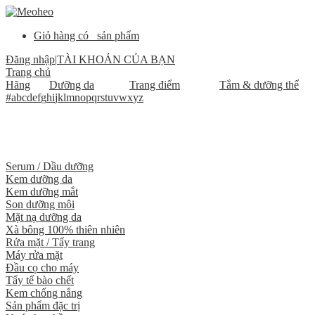
Giỏ hàng có
sản phẩm
Đăng nhập
|
TÀI KHOẢN CỦA BẠN
Trang chủ
Hãng
Dưỡng da
Trang điểm
Tắm & dưỡng thể
#
a
b
c
d
e
f
g
h
i
j
k
l
m
n
o
p
q
r
s
t
u
v
w
x
y
z
Serum / Dầu dưỡng
Kem dưỡng da
Kem dưỡng mắt
Son dưỡng môi
Mặt nạ dưỡng da
Xà bông 100% thiên nhiên
Rửa mặt / Tẩy trang
Máy rửa mặt
Đầu cọ cho máy
Tẩy tế bào chết
Kem chống nắng
Sản phẩm đặc trị