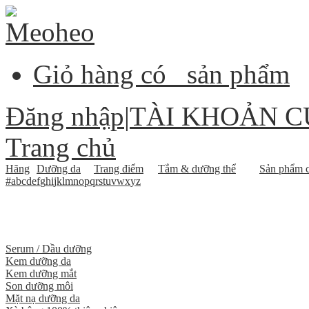
Giỏ hàng có
sản phẩm
Đăng nhập
|
TÀI KHOẢN C
Trang chủ
Hãng
Dưỡng da
Trang điểm
Tắm & dưỡng thể
Sản phẩm c
#
a
b
c
d
e
f
g
h
i
j
k
l
m
n
o
p
q
r
s
t
u
v
w
x
y
z
Serum / Dầu dưỡng
Kem dưỡng da
Kem dưỡng mắt
Son dưỡng môi
Mặt nạ dưỡng da