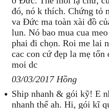
ở Đức. Thế moi lạ chứ, c
đó, nó k thích. Chứng tỏ 
va Đức ma toàn xài đồ c
lun. Nó bao mua cua meo 
phai đi chọn. Roi me lai
cac con cứ đẹp la mẹ tốn 
moi dc
03/03/2017 Hồng
Ship nhanh & gói kỹ! E nh
nhanh thế ah. Hi, gói kĩ 