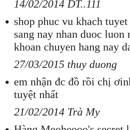
14/02/2014 DT..111
shop phuc vu khach tuyet 
sang nay nhan duoc luon 
khoan chuyen hang nay d
27/03/2015 thuy duong
em nhận đc đồ rồi chị ơi
tuyệt nhất
21/02/2014 Trà My
Hàng Meoheooo's secret l