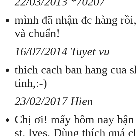
22/03/2013 *70207
mình đã nhận đc hàng rồi
và chuẩn!
16/07/2014 Tuyet vu
thich cach ban hang cua 
tinh,:-)
23/02/2017 Hien
Chị ơi! mấy hôm nay bận 
st. lves. Dùng thích quá 