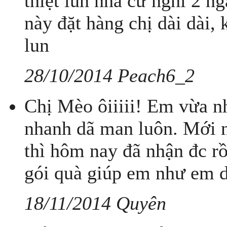
thiệt lun nha cứ nghĩ 2 n
này đặt hàng chị dài dài,
lun
28/10/2014 Peach6_2
Chị Mèo ôiiiii! Em vừa n
nhanh dã man luôn. Mới
thì hôm nay đã nhận đc rồ
gói quà giúp em như em d
18/11/2014 Quyên