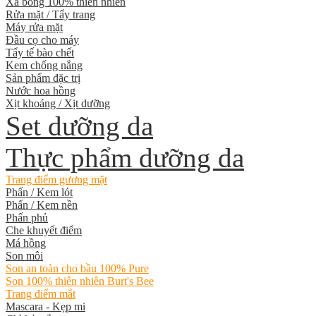
Xà bông 100% thiên nhiên
Rửa mặt / Tẩy trang
Máy rửa mặt
Đầu cọ cho máy
Tẩy tế bào chết
Kem chống nắng
Sản phẩm đặc trị
Nước hoa hồng
Xịt khoáng / Xịt dưỡng
Set dưỡng da
Thực phẩm dưỡng da
Trang điểm gương mặt
Phấn / Kem lót
Phấn / Kem nền
Phấn phủ
Che khuyết điểm
Má hồng
Son môi
Son an toàn cho bầu 100% Pure
Son 100% thiên nhiên Burt's Bee
Trang điểm mắt
Mascara - Kẹp mi