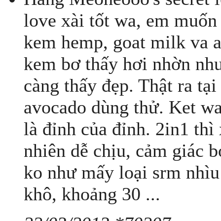
love xài tốt wa, em muốn 
kem hemp, goat milk va a
kem bơ thấy hơi nhờn như
càng thấy đẹp. Thật ra tạ
avocado dùng thử. Ket wa 
là đỉnh của đỉnh. 2in1 thì
nhiên dễ chịu, cảm giác b
ko như mấy loại srm nhìu 
khô, khoảng 30 ...