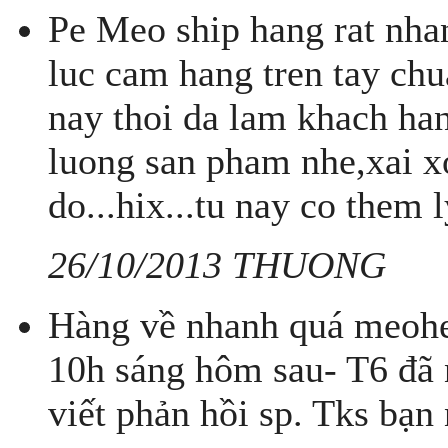
Pe Meo ship hang rat nha
luc cam hang tren tay ch
nay thoi da lam khach han
luong san pham nhe,xai 
do...hix...tu nay co them l
26/10/2013 THUONG
Hàng về nhanh quá meohe
10h sáng hôm sau- T6 đã
viết phản hồi sp. Tks bạn 