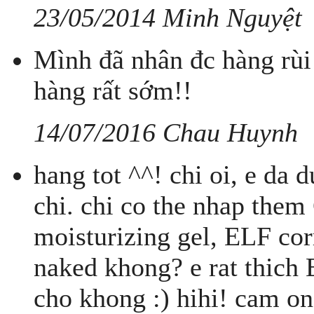
23/05/2014 Minh Nguyệt
Mình đã nhân đc hàng rùi
hàng rất sớm!!
14/07/2016 Chau Huynh
hang tot ^^! chi oi, e da 
chi. chi co the nhap them
moisturizing gel, ELF cor
naked khong? e rat thich 
cho khong :) hihi! cam on