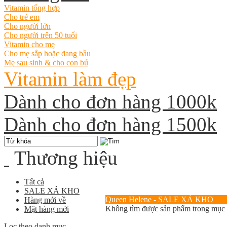
Vitamin tổng hợp
Cho trẻ em
Cho người lớn
Cho người trên 50 tuổi
Vitamin cho mẹ
Cho mẹ sắp hoặc đang bầu
Mẹ sau sinh & cho con bú
Vitamin làm đẹp
Dành cho đơn hàng 1000k
Dành cho đơn hàng 1500k
Thương hiệu
Tất cả
SALE XẢ KHO
Queen Helene - SALE XẢ KHO
Hàng mới về
Không tìm được sản phẩm trong mục
Mặt hàng mới
Lọc theo danh mục