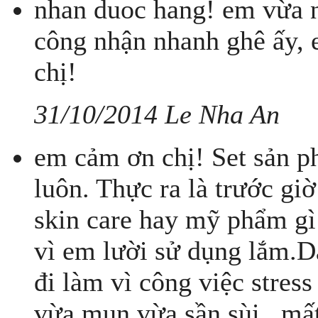
nhan duoc hang! em vừa n
công nhận nhanh ghê ấy, 
chị!
31/10/2014 Le Nha An
em cảm ơn chị! Set sản p
luôn. Thực ra là trước gi
skin care hay mỹ phẩm gì
vì em lười sử dụng lắm.Da
đi làm vì công việc stres
vừa mụn vừa sần sùi , mấ