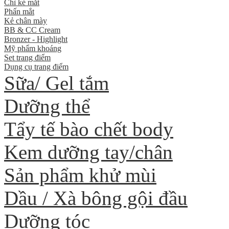
Chì kẻ mắt
Phấn mắt
Kẻ chân mày
BB & CC Cream
Bronzer - Highlight
Mỹ phẩm khoáng
Set trang điểm
Dụng cụ trang điểm
Sữa/ Gel tắm
Dưỡng thể
Tẩy tế bào chết body
Kem dưỡng tay/chân
Sản phẩm khử mùi
Dầu / Xà bông gội đầu
Dưỡng tóc