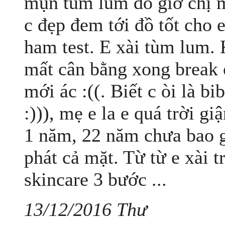
mụn tùm lum đó giờ chị 
c đẹp đem tới đồ tốt c
ham test. E xài tùm lum. 
mất cân bằng xong break 
mới ác :((. Biết c òi là b
:))), mẹ e la e quá trời gi
1 năm, 22 năm chưa bao 
phát cả mặt. Từ từ e xài 
skincare 3 bước ...
13/12/2016 Thư