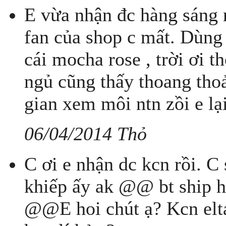
E vừa nhận đc hàng sáng n
fan của shop c mất. Dùng c
cái mocha rose , trời ơi 
ngủ cũng thấy thoang thoả
gian xem môi ntn zồi e lại
06/04/2014 Thỏ
C ơi e nhận dc kcn rồi. C
khiếp ấy ak @@ bt ship h
@@E hoi chút ạ? Kcn elta