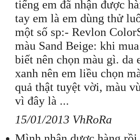
tiếng em đã nhận được hà
tay em là em dùng thử lu
một số sp:- Revlon Colo
màu Sand Beige: khi mua 
biết nên chọn màu gì. da 
xanh nên em liều chọn m
quả thật tuyệt vời, màu v
vì đây là ...
15/01/2013 VhRoRa
Mình nhận dược hàng rồi 