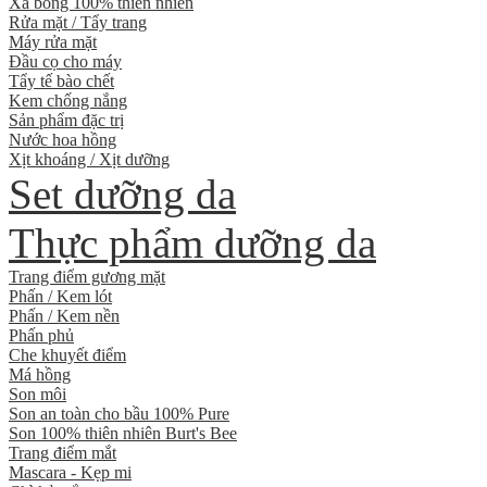
Xà bông 100% thiên nhiên
Rửa mặt / Tẩy trang
Máy rửa mặt
Đầu cọ cho máy
Tẩy tế bào chết
Kem chống nắng
Sản phẩm đặc trị
Nước hoa hồng
Xịt khoáng / Xịt dưỡng
Set dưỡng da
Thực phẩm dưỡng da
Trang điểm gương mặt
Phấn / Kem lót
Phấn / Kem nền
Phấn phủ
Che khuyết điểm
Má hồng
Son môi
Son an toàn cho bầu 100% Pure
Son 100% thiên nhiên Burt's Bee
Trang điểm mắt
Mascara - Kẹp mi