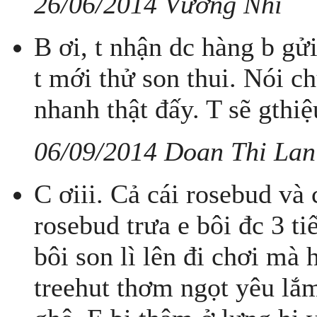
26/06/2014 Vương Nhi
B ơi, t nhận dc hàng b gử
t mới thử son thui. Nói c
nhanh thật đấy. T sẽ gthi
06/09/2014 Doan Thi Lan
C ơiii. Cả cái rosebud và 
rosebud trưa e bôi đc 3 
bôi son lì lên đi chơi mà 
treehut thơm ngọt yêu lắm