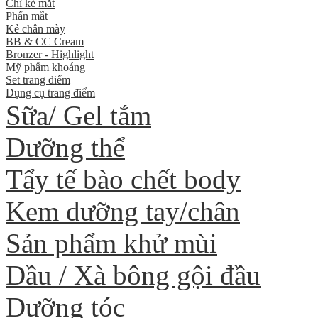
Chì kẻ mắt
Phấn mắt
Kẻ chân mày
BB & CC Cream
Bronzer - Highlight
Mỹ phẩm khoáng
Set trang điểm
Dụng cụ trang điểm
Sữa/ Gel tắm
Dưỡng thể
Tẩy tế bào chết body
Kem dưỡng tay/chân
Sản phẩm khử mùi
Dầu / Xà bông gội đầu
Dưỡng tóc