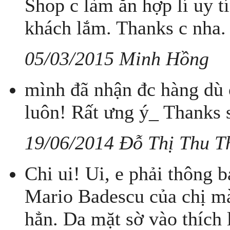
Shop c làm ăn hợp lí uy t
khách lắm. Thanks c nha.
05/03/2015 Minh Hồng
mình đã nhận đc hàng dù ở
luôn! Rất ưng ý_ Thanks 
19/06/2014 Đỗ Thị Thu T
Chi ui! Ui, e phải thông 
Mario Badescu của chị mà
hẳn. Da mặt sờ vào thích 