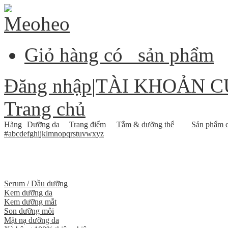
Giỏ hàng có
sản phẩm
Đăng nhập
|
TÀI KHOẢN C
Trang chủ
Hãng
Dưỡng da
Trang điểm
Tắm & dưỡng thể
Sản phẩm c
#
a
b
c
d
e
f
g
h
i
j
k
l
m
n
o
p
q
r
s
t
u
v
w
x
y
z
Serum / Dầu dưỡng
Kem dưỡng da
Kem dưỡng mắt
Son dưỡng môi
Mặt nạ dưỡng da