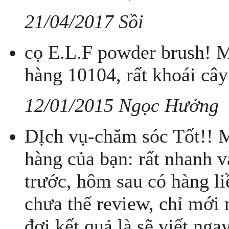
21/04/2017 Sồi
cọ E.L.F powder brush! M
hàng 10104, rất khoái cây
12/01/2015 Ngọc Hưởng
DỊch vụ-chăm sóc Tốt!! M
hàng của bạn: rất nhanh 
trước, hôm sau có hàng l
chưa thể review, chỉ mới 
đợi kết quả là sẽ viết ng