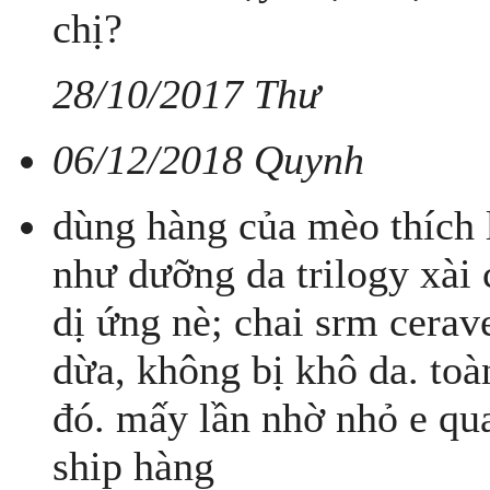
chị?
28/10/2017 Thư
06/12/2018 Quynh
dùng hàng của mèo thích 
như dưỡng da trilogy xài 
dị ứng nè; chai srm cera
dừa, không bị khô da. t
đó. mấy lần nhờ nhỏ e qua
ship hàng