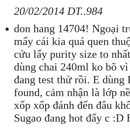
20/02/2014 DT..984
don hang 14704! Ngoại trừ
mấy cái kia quá quen thuộ
cứu lấy purity size to nhấ
dùng chai 240ml ko bõ vì
đang test thử rồi. E dùng
found, cảm nhận là lớp n
xốp xốp đánh đến đâu kh
Sugao đang hot đấy c :D 