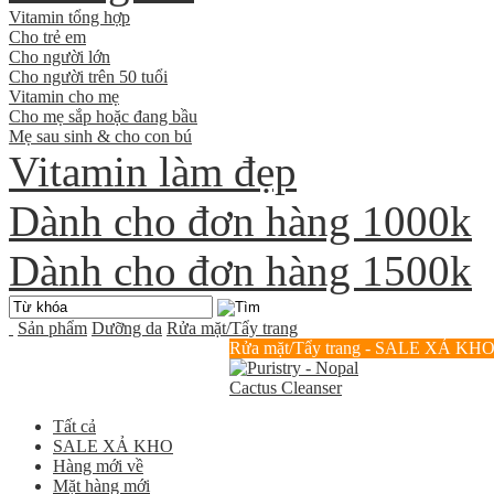
Vitamin tổng hợp
Cho trẻ em
Cho người lớn
Cho người trên 50 tuổi
Vitamin cho mẹ
Cho mẹ sắp hoặc đang bầu
Mẹ sau sinh & cho con bú
Vitamin làm đẹp
Dành cho đơn hàng 1000k
Dành cho đơn hàng 1500k
Sản phẩm
Dưỡng da
Rửa mặt/Tẩy trang
Rửa mặt/Tẩy trang - SALE XẢ KH
Tất cả
SALE XẢ KHO
Hàng mới về
Mặt hàng mới