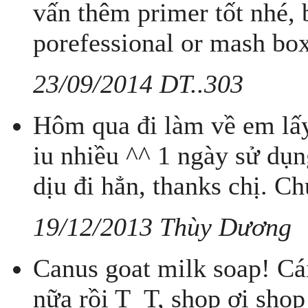
vấn thêm primer tốt nhé, 
porefessional or mash box
23/09/2014 DT..303
Hôm qua đi làm về em lấy
iu nhiều ^^ 1 ngày sử dụn
dịu đi hẳn, thanks chị. C
19/12/2013 Thùy Dương
Canus goat milk soap! Cái
nữa rồi T_T, shop ơi shop 