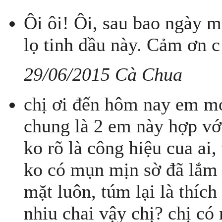
Ôi ôi! Ôi, sau bao ngày m
lọ tinh dầu này. Cảm ơn c đ
29/06/2015 Cà Chua
chị ơi đến hôm nay em mới
chung là 2 em này hợp v
ko rõ là công hiệu cua a
ko có mụn mịn sờ đã lắm 
mặt luôn, túm lại là thích
nhiu chai vậy chị? chị có