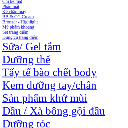
Chì kẻ mắt
Phấn mắt
Kẻ chân mày
BB & CC Cream
Bronzer - Highlight
Mỹ phẩm khoáng
Set trang điểm
Dụng cụ trang điểm
Sữa/ Gel tắm
Dưỡng thể
Tẩy tế bào chết body
Kem dưỡng tay/chân
Sản phẩm khử mùi
Dầu / Xà bông gội đầu
Dưỡng tóc