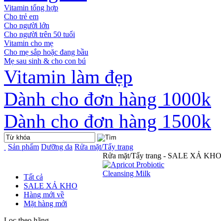
Vitamin tổng hợp
Cho trẻ em
Cho người lớn
Cho người trên 50 tuổi
Vitamin cho mẹ
Cho mẹ sắp hoặc đang bầu
Mẹ sau sinh & cho con bú
Vitamin làm đẹp
Dành cho đơn hàng 1000k
Dành cho đơn hàng 1500k
Sản phẩm
Dưỡng da
Rửa mặt/Tẩy trang
Rửa mặt/Tẩy trang - SALE XẢ KH
Tất cả
SALE XẢ KHO
Hàng mới về
Mặt hàng mới
Lọc theo hãng