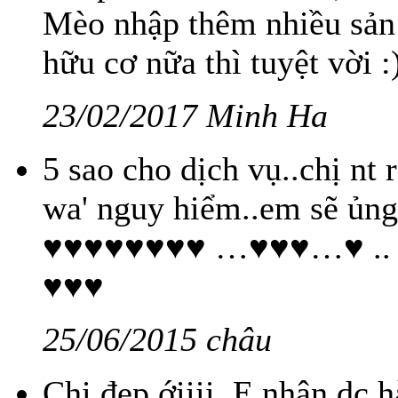
Mèo nhập thêm nhiều sản
hữu cơ nữa thì tuyệt vời :
23/02/2017 Minh Ha
5 sao cho dịch vụ..chị nt 
wa' nguy hiểm..em sẽ ủ
♥♥♥♥♥♥♥♥ …♥♥♥…♥ .
♥♥♥
25/06/2015 châu
Chị đẹp ớiiii. E nhân dc 