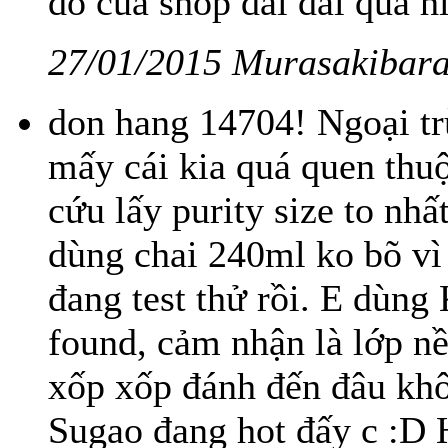
đồ của shop dài dài quá h
27/01/2015 Murasakibar
don hang 14704! Ngoại trừ
mấy cái kia quá quen thuộ
cứu lấy purity size to nhấ
dùng chai 240ml ko bõ vì
đang test thử rồi. E dùng
found, cảm nhận là lớp n
xốp xốp đánh đến đâu kh
Sugao đang hot đấy c :D 