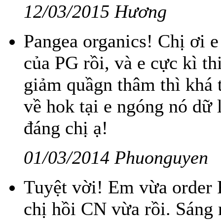
12/03/2015 Hương
Pangea organics! Chị ơi 
của PG rồi, và e cực kì t
giảm quầgn thâm thì khá tố
về hok tại e ngóng nó dữ
đáng chị ạ!
01/03/2014 Phuonguyen
Tuyệt vời! Em vừa order 
chị hồi CN vừa rồi. Sán