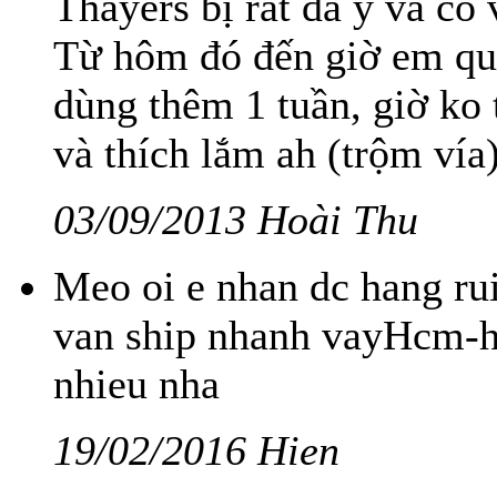
Thayers bị rát da ý và có
Từ hôm đó đến giờ em quên
dùng thêm 1 tuần, giờ ko 
và thích lắm ah (trộm vía
03/09/2013 Hoài Thu
Meo oi e nhan dc hang r
van ship nhanh vayHcm-
nhieu nha
19/02/2016 Hien