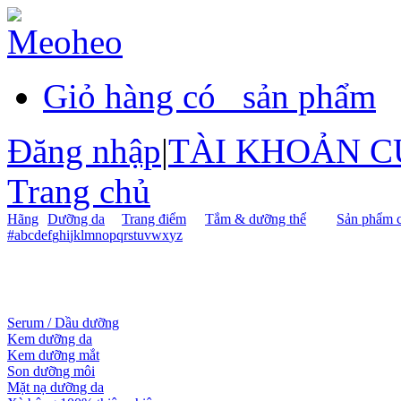
Giỏ hàng có
sản phẩm
Đăng nhập
|
TÀI KHOẢN C
Trang chủ
Hãng
Dưỡng da
Trang điểm
Tắm & dưỡng thể
Sản phẩm c
#
a
b
c
d
e
f
g
h
i
j
k
l
m
n
o
p
q
r
s
t
u
v
w
x
y
z
Serum / Dầu dưỡng
Kem dưỡng da
Kem dưỡng mắt
Son dưỡng môi
Mặt nạ dưỡng da