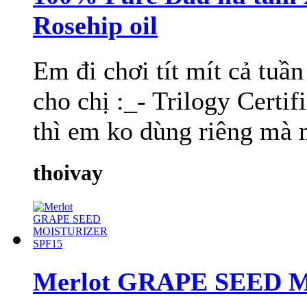
Rosehip oil
Em đi chơi tít mít cả tuầ
cho chị :_- Trilogy Certi
thì em ko dùng riêng mà mi
thoivay
Merlot GRAPE SEED 