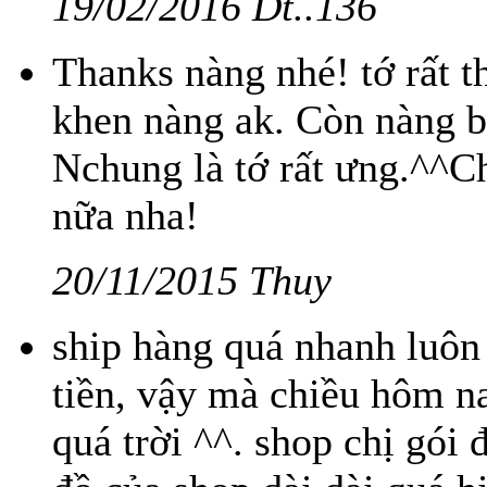
19/02/2016 Dt..136
Thanks nàng nhé! tớ rất t
khen nàng ak. Còn nàng bá
Nchung là tớ rất ưng.^^C
nữa nha!
20/11/2015 Thuy
ship hàng quá nhanh luô
tiền, vậy mà chiều hôm na
quá trời ^^. shop chị gói 