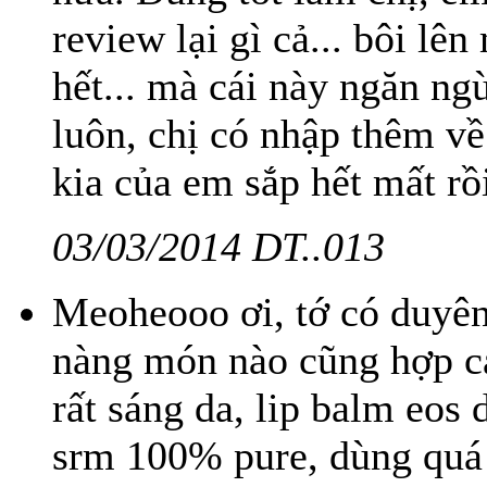
review lại gì cả... bôi lê
hết... mà cái này ngăn ng
luôn, chị có nhập thêm về
kia của em sắp hết mất rồi
03/03/2014 DT..013
Meoheooo ơi, tớ có duyên
nàng món nào cũng hợp c
rất sáng da, lip balm eos
srm 100% pure, dùng quá