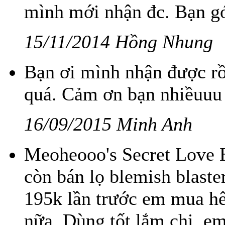
mình mới nhận đc. Bạn gó
15/11/2014 Hồng Nhung
Bạn ơi mình nhận được rồ
quá. Cảm ơn bạn nhiềuuu
16/09/2015 Minh Anh
Meoheooo's Secret Love B
còn bán lọ blemish blaster
195k lần trước em mua hế
nữa. Dùng tốt lắm chị, e