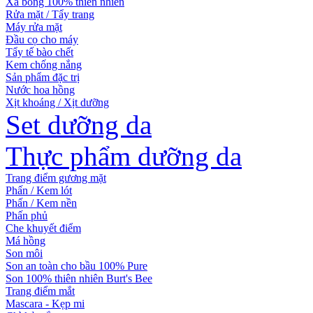
Xà bông 100% thiên nhiên
Rửa mặt / Tẩy trang
Máy rửa mặt
Đầu cọ cho máy
Tẩy tế bào chết
Kem chống nắng
Sản phẩm đặc trị
Nước hoa hồng
Xịt khoáng / Xịt dưỡng
Set dưỡng da
Thực phẩm dưỡng da
Trang điểm gương mặt
Phấn / Kem lót
Phấn / Kem nền
Phấn phủ
Che khuyết điểm
Má hồng
Son môi
Son an toàn cho bầu 100% Pure
Son 100% thiên nhiên Burt's Bee
Trang điểm mắt
Mascara - Kẹp mi