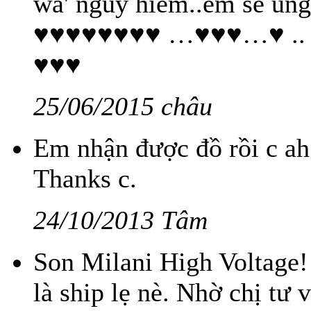
wa' nguy hiểm..em sẽ ủ
♥♥♥♥♥♥♥♥ …♥♥♥…♥ .
♥♥♥
25/06/2015 châu
Em nhận được đồ rồi c ah
Thanks c.
24/10/2013 Tâm
Son Milani High Voltage! 
là ship lẹ nè. Nhờ chị tư