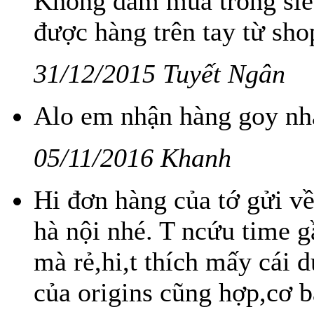
Không dám mua trong siêu
được hàng trên tay từ sho
31/12/2015 Tuyết Ngân
Alo em nhận hàng goy nh
05/11/2016 Khanh
Hi đơn hàng của tớ gửi về
hà nội nhé. T ncứu time g
mà rẻ,hi,t thích mấy cái
của origins cũng hợp,cơ bả