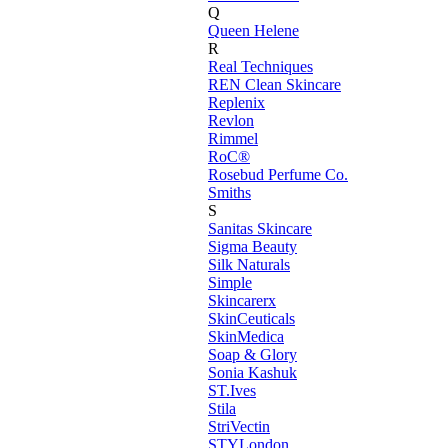
Q
Queen Helene
R
Real Techniques
REN Clean Skincare
Replenix
Revlon
Rimmel
RoC®
Rosebud Perfume Co.
Smiths
S
Sanitas Skincare
Sigma Beauty
Silk Naturals
Simple
Skincarerx
SkinCeuticals
SkinMedica
Soap & Glory
Sonia Kashuk
ST.Ives
Stila
StriVectin
STYLondon