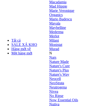
Macadamia
Mad Hippie
Marie Veronique
Organics
Mario Badescu
Mavala
Maybelline
Mederma
Merlot
Tất cả
Milani
SALE XẢ KHO
Monistat
Hàng mới về
Murad
Mặt hàng mới
N
Nars
Nature Made
Nature's Cure
Nature's Plus
Nature's Way
Neocell
NeoStrata
Neutrogena
Nivea
No Rinse
Now Essential Oils
Nutiva