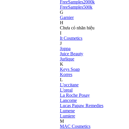
FreeSamples2000k
FreeSamples500k
G
Garnier
H
Chưa có nhãn hiệu
I
It Cosmetics
J
Joppa
Juice Beauty
Jurlique
K
Keys Soap
Korres
L
L'occitane
L'oreal
La Roche Posay
Lancome
Lucas Papaw Remedies
Lumene
Lumiere
M
MAC Cosmetics