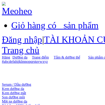
Giỏ hàng có
sản phẩm
Đăng nhập
|
TÀI KHOẢN C
Trang chủ
Hãng
Dưỡng da
Trang điểm
Tắm & dưỡng thể
Sản phẩm c
#
a
b
c
d
e
f
g
h
i
j
k
l
m
n
o
p
q
r
s
t
u
v
w
x
y
z
Serum / Dầu dưỡng
Kem dưỡng da
Kem dưỡng mắt
Son dưỡng môi
Mặt nạ dưỡng da