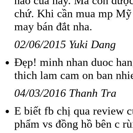
nào của nấy. Mà còn được
chứ. Khi cần mua mp Mỹ 
may bán đắt nha.
02/06/2015 Yuki Dang
Đẹp! minh nhan duoc hang
thich lam cam on ban nhi
04/03/2016 Thanh Tra
E biết fb chị qua review
phẩm vs đồng hồ bên c rù