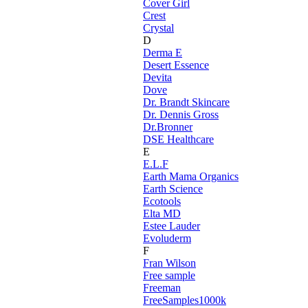
Cover Girl
Crest
Crystal
D
Derma E
Desert Essence
Devita
Dove
Dr. Brandt Skincare
Dr. Dennis Gross
Dr.Bronner
DSE Healthcare
E
E.L.F
Earth Mama Organics
Earth Science
Ecotools
Elta MD
Estee Lauder
Evoluderm
F
Fran Wilson
Free sample
Freeman
FreeSamples1000k