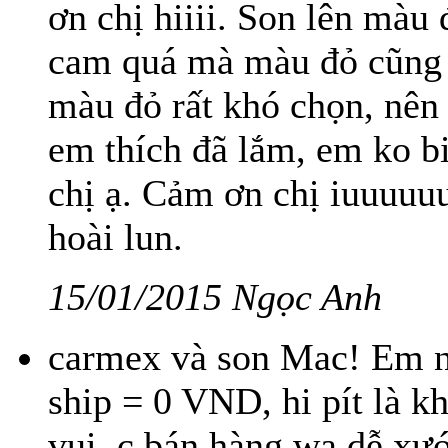
ơn chị hiiii. Son lên màu
cam quá mà màu đỏ cũng k
màu đỏ rất khó chọn, nên
em thích đã lắm, em ko b
chị ạ. Cảm ơn chị iuuuuuu
hoài lun.
15/01/2015 Ngọc Anh
carmex và son Mac! Em nh
ship = 0 VND, hi pít là k
vui, c bán hàng wa dễ xướ