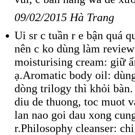
09/02/2015 Hà Trang
Ui sr c tuần r e bận quá q
nên c ko dùng làm review 
moisturising cream: giữ ẩ
ạ.Aromatic body oil: dùng
dòng trilogy thì khỏi bàn.
diu de thuong, toc muot 
lan nao goi dau xong cung
r.Philosophy cleanser: ch