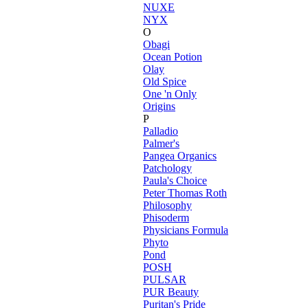
NUXE
NYX
O
Obagi
Ocean Potion
Olay
Old Spice
One 'n Only
Origins
P
Palladio
Palmer's
Pangea Organics
Patchology
Paula's Choice
Peter Thomas Roth
Philosophy
Phisoderm
Physicians Formula
Phyto
Pond
POSH
PULSAR
PUR Beauty
Puritan's Pride