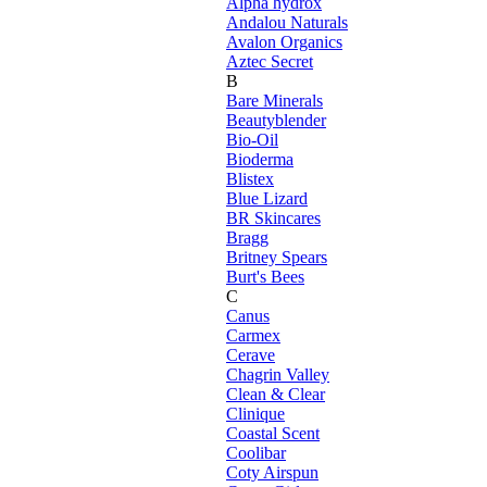
Alpha hydrox
Andalou Naturals
Avalon Organics
Aztec Secret
B
Bare Minerals
Beautyblender
Bio-Oil
Bioderma
Blistex
Blue Lizard
BR Skincares
Bragg
Britney Spears
Burt's Bees
C
Canus
Carmex
Cerave
Chagrin Valley
Clean & Clear
Clinique
Coastal Scent
Coolibar
Coty Airspun