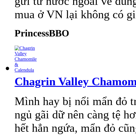
gửi từ nước ngoài về dùng
mua ở VN lại không có giố
PrincessBBO
Chagrin Valley Chamom
Mình hay bị nổi mẩn đỏ t
ngủ gãi dữ nên càng tệ h
hết hẳn ngứa, mẩn đỏ cũn