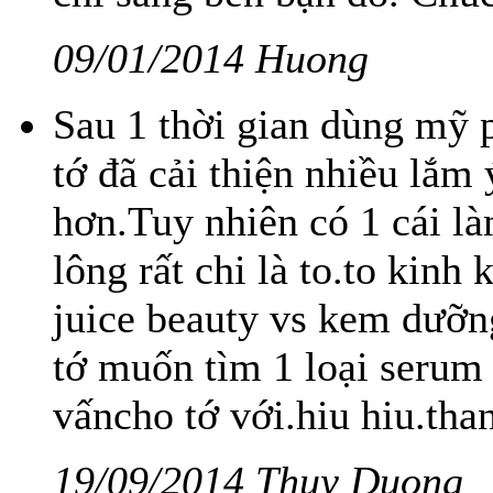
09/01/2014 Huong
Sau 1 thời gian dùng mỹ 
tớ đã cải thiện nhiều lắm
hơn.Tuy nhiên có 1 cái là
lông rất chi là to.to kin
juice beauty vs kem dưỡn
tớ muốn tìm 1 loại serum 
vấncho tớ với.hiu hiu.tha
19/09/2014 Thuy Duong