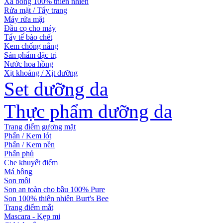
Xà bông 100% thiên nhiên
Rửa mặt / Tẩy trang
Máy rửa mặt
Đầu cọ cho máy
Tẩy tế bào chết
Kem chống nắng
Sản phẩm đặc trị
Nước hoa hồng
Xịt khoáng / Xịt dưỡng
Set dưỡng da
Thực phẩm dưỡng da
Trang điểm gương mặt
Phấn / Kem lót
Phấn / Kem nền
Phấn phủ
Che khuyết điểm
Má hồng
Son môi
Son an toàn cho bầu 100% Pure
Son 100% thiên nhiên Burt's Bee
Trang điểm mắt
Mascara - Kẹp mi