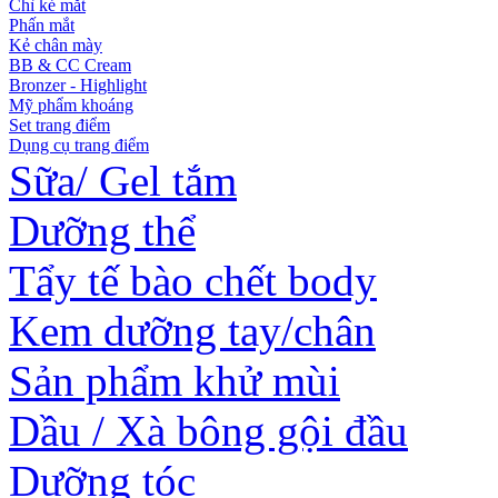
Chì kẻ mắt
Phấn mắt
Kẻ chân mày
BB & CC Cream
Bronzer - Highlight
Mỹ phẩm khoáng
Set trang điểm
Dụng cụ trang điểm
Sữa/ Gel tắm
Dưỡng thể
Tẩy tế bào chết body
Kem dưỡng tay/chân
Sản phẩm khử mùi
Dầu / Xà bông gội đầu
Dưỡng tóc