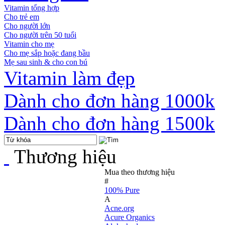
Vitamin tổng hợp
Cho trẻ em
Cho người lớn
Cho người trên 50 tuổi
Vitamin cho mẹ
Cho mẹ sắp hoặc đang bầu
Mẹ sau sinh & cho con bú
Vitamin làm đẹp
Dành cho đơn hàng 1000k
Dành cho đơn hàng 1500k
Thương hiệu
Mua theo thương hiệu
#
100% Pure
A
Acne.org
Acure Organics