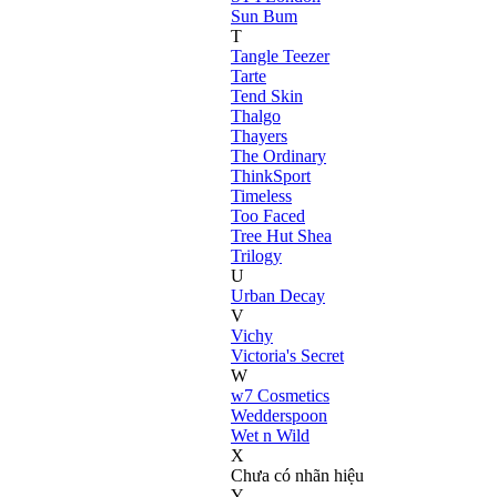
Sun Bum
T
Tangle Teezer
Tarte
Tend Skin
Thalgo
Thayers
The Ordinary
ThinkSport
Timeless
Too Faced
Tree Hut Shea
Trilogy
U
Urban Decay
V
Vichy
Victoria's Secret
W
w7 Cosmetics
Wedderspoon
Wet n Wild
X
Chưa có nhãn hiệu
Y