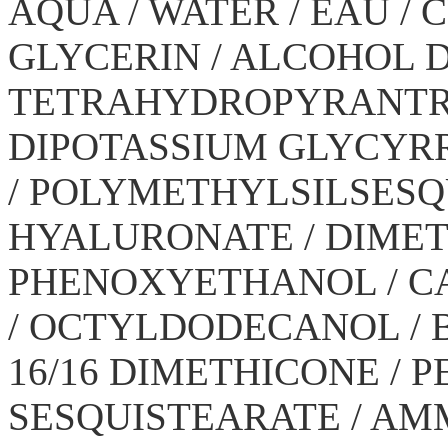
AQUA / WATER / EAU /
GLYCERIN / ALCOHOL 
TETRAHYDROPYRANTRI
DIPOTASSIUM GLYCYRR
/ POLYMETHYLSILSESQ
HYALURONATE / DIMET
PHENOXYETHANOL / CA
/ OCTYLDODECANOL / BI
16/16 DIMETHICONE / 
SESQUISTEARATE / A