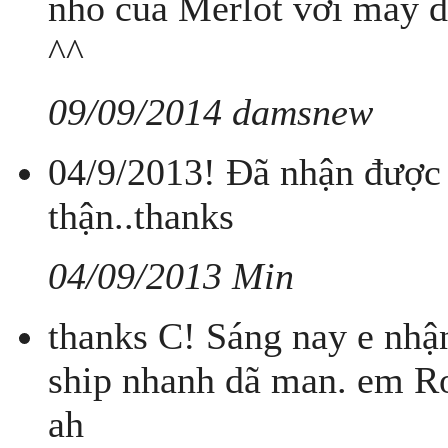
nho của Merlot với mấy dầ
^^
09/09/2014 damsnew
04/9/2013! Đã nhận được 
thận..thanks
04/09/2013 Min
thanks C! Sáng nay e nhậ
ship nhanh dã man. em Ro
ah