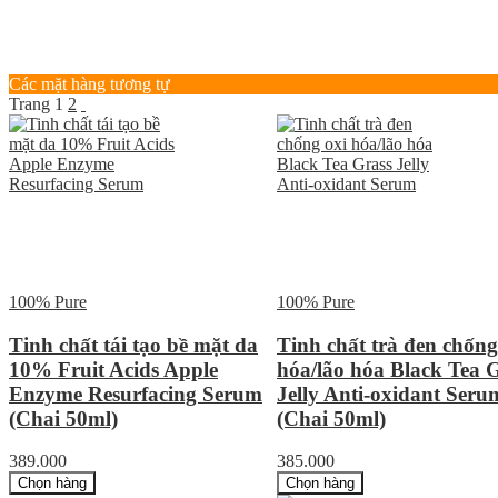
Các mặt hàng tương tự
Trang
1
2
100% Pure
100% Pure
Tinh chất tái tạo bề mặt da
Tinh chất trà đen chống
10% Fruit Acids Apple
hóa/lão hóa Black Tea 
Enzyme Resurfacing Serum
Jelly Anti-oxidant Seru
(Chai 50ml)
(Chai 50ml)
389.000
385.000
Chọn hàng
Chọn hàng