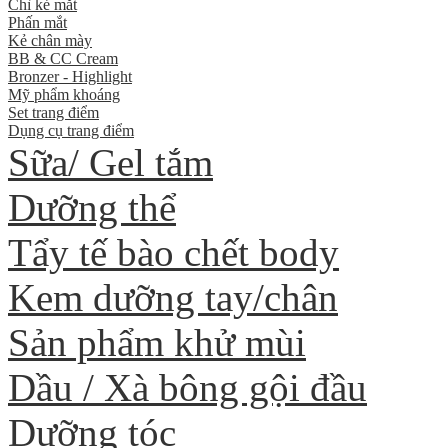
Chì kẻ mắt
Phấn mắt
Kẻ chân mày
BB & CC Cream
Bronzer - Highlight
Mỹ phẩm khoáng
Set trang điểm
Dụng cụ trang điểm
Sữa/ Gel tắm
Dưỡng thể
Tẩy tế bào chết body
Kem dưỡng tay/chân
Sản phẩm khử mùi
Dầu / Xà bông gội đầu
Dưỡng tóc