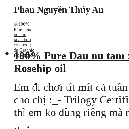
Phan Nguyễn Thúy An
100% Pure Dau nu tam 
Rosehip oil
Em đi chơi tít mít cả tuầ
cho chị :_- Trilogy Certi
thì em ko dùng riêng mà mi