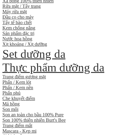
Xà bông 100% thiên nhiên
Rửa mặt / Tẩy trang
Máy rửa mặt
Đầu cọ cho máy
Tẩy tế bào chết
Kem chống nắng
Sản phẩm đặc trị
Nước hoa hồng
Xịt khoáng / Xịt dưỡng
Set dưỡng da
Thực phẩm dưỡng da
Trang điểm gương mặt
Phấn / Kem lót
Phấn / Kem nền
Phấn phủ
Che khuyết điểm
Má hồng
Son môi
Son an toàn cho bầu 100% Pure
Son 100% thiên nhiên Burt's Bee
Trang điểm mắt
Mascara - Kẹp mi