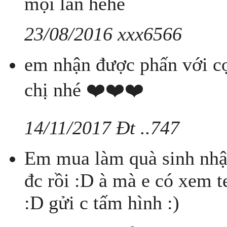
mọi lần hehe
23/08/2016 xxx6566
em nhận được phấn với cọ
chị nhé ❤️❤️❤️
14/11/2017 Đt ..747
Em mua làm quà sinh nhật
đc rồi :D à mà e có xem 
:D gửi c tấm hình :)