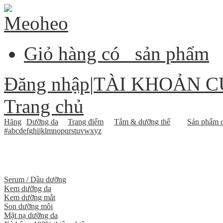
Giỏ hàng có
sản phẩm
Đăng nhập
|
TÀI KHOẢN C
Trang chủ
Hãng
Dưỡng da
Trang điểm
Tắm & dưỡng thể
Sản phẩm c
#
a
b
c
d
e
f
g
h
i
j
k
l
m
n
o
p
q
r
s
t
u
v
w
x
y
z
Serum / Dầu dưỡng
Kem dưỡng da
Kem dưỡng mắt
Son dưỡng môi
Mặt nạ dưỡng da